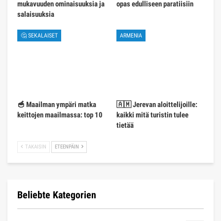
mukavuuden ominaisuuksia ja
opas edulliseen paratiisiin
salaisuuksia
🤔 SEKALAISET
ARMENIA
🥣 Maailman ympäri matka
🇦🇲 Jerevan aloittelijoille:
keittojen maailmassa: top 10
kaikki mitä turistin tulee
tietää
TAKAISIN
ETEENPÄIN
Beliebte Kategorien