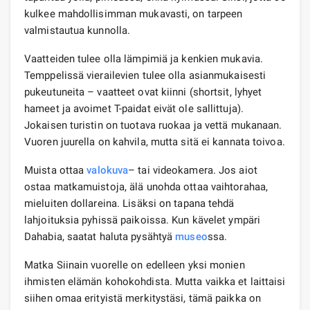
kulkee mahdollisimman mukavasti, on tarpeen
valmistautua kunnolla.
Vaatteiden tulee olla lämpimiä ja kenkien mukavia.
Temppelissä vierailevien tulee olla asianmukaisesti
pukeutuneita – vaatteet ovat kiinni (shortsit, lyhyet
hameet ja avoimet T-paidat eivät ole sallittuja).
Jokaisen turistin on tuotava ruokaa ja vettä mukanaan.
Vuoren juurella on kahvila, mutta sitä ei kannata toivoa.
Muista ottaa
valokuva
– tai videokamera. Jos aiot
ostaa matkamuistoja, älä unohda ottaa vaihtorahaa,
mieluiten dollareina. Lisäksi on tapana tehdä
lahjoituksia pyhissä paikoissa. Kun kävelet ympäri
Dahabia, saatat haluta pysähtyä
museo
ssa.
Matka Siinain vuorelle on edelleen yksi monien
ihmisten elämän kohokohdista. Mutta vaikka et laittaisi
siihen omaa erityistä merkitystäsi, tämä paikka on