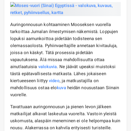
Auringonnousun kohtaaminen Mooseksen vuorella
tarkoittaa Jumalan ilmestymisen näkemistä. Loppujen
lopuksi aamunkoittoa pidetään todisteena sen
olemassaolosta. Pyhiinvaeltajille annetaan kivitauluja,
joissa on käskyt. Tätä prosessia pidetään
vapautuksena. Älä missaa mahdollisuutta ottaa
ainutlaatuisia
valokuvia
. Ne jäävät upeaksi muistoksi
tästä epätavallisesta matkasta. Lähes jokaiseen
kiertueeseen liittyy
video
, ja matkustajilla on
mahdollisuus ostaa elo
kuva
heidän nousustaan ​​Siinain
vuorelle.
Tavattuaan auringonnousun ja pienen levon jälkeen
matkailijat alkavat laskeutua vuorelta. Vastoin yleistä
uskomusta, alaspäin meneminen ei ole helpompaa kuin
nousu. Alakerrassa on kahvila erityisesti turisteille.