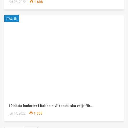
okt 26, 2022
1 608
ITALIEN
19 bästa badorter i Italien – vilken du ska välja för…
jun 14, 2022
1 508