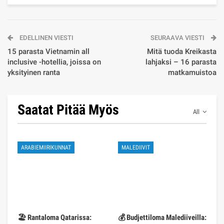
EDELLINEN VIESTI
SEURAAVA VIESTI
15 parasta Vietnamin all
Mitä tuoda Kreikasta
inclusive -hotellia, joissa on
lahjaksi – 16 parasta
yksityinen ranta
matkamuistoa
Saatat Pitää Myös
All
ARABIEMIIRIKUNNAT
MALEDIIVIT
🏖️ Rantaloma Qatarissa:
💰 Budjettiloma Malediiveilla: