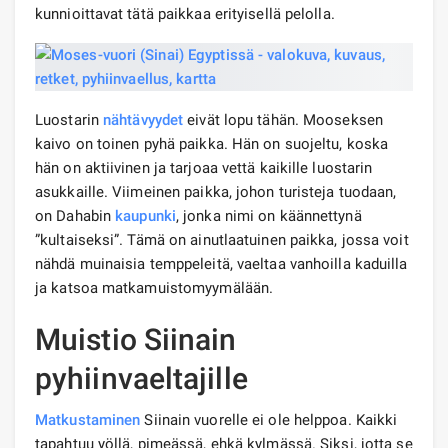
kunnioittavat tätä paikkaa erityisellä pelolla.
Luostarin
nähtävyydet
eivät lopu tähän. Mooseksen
kaivo on toinen pyhä paikka. Hän on suojeltu, koska
hän on aktiivinen ja tarjoaa vettä kaikille luostarin
asukkaille. Viimeinen paikka, johon turisteja tuodaan,
on Dahabin
kaupunki
, jonka nimi on käännettynä
”kultaiseksi”. Tämä on ainutlaatuinen paikka, jossa voit
nähdä muinaisia ​​temppeleitä, vaeltaa vanhoilla kaduilla
ja katsoa matkamuistomyymälään.
Muistio Siinain
pyhiinvaeltajille
Matkustaminen
Siinain vuorelle ei ole helppoa. Kaikki
tapahtuu yöllä, pimeässä, ehkä kylmässä. Siksi, jotta se