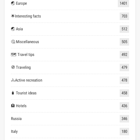
🌏 Europe
1401
🌟Interesting facts
703
🌏 Asia
512
🤔 Miscellaneous
505
🗺 Travel tips
492
🧭 Traveling
479
🚴Active recreation
478
🧳 Tourist ideas
458
🏨 Hotels
436
Russia
346
Italy
180