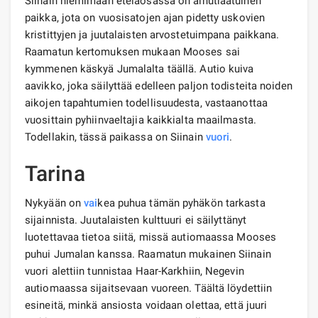
Siinain niemimaan eteläosassa on ainutlaatuinen
paikka, jota on vuosisatojen ajan pidetty uskovien
kristittyjen ja juutalaisten arvostetuimpana paikkana.
Raamatun kertomuksen mukaan Mooses sai
kymmenen käskyä Jumalalta täällä. Autio kuiva
aavikko, joka säilyttää edelleen paljon todisteita noiden
aikojen tapahtumien todellisuudesta, vastaanottaa
vuosittain pyhiinvaeltajia kaikkialta maailmasta.
Todellakin, tässä paikassa on Siinain
vuori
.
Tarina
Nykyään on
vai
kea puhua tämän pyhäkön tarkasta
sijainnista. Juutalaisten kulttuuri ei säilyttänyt
luotettavaa tietoa siitä, missä autiomaassa Mooses
puhui Jumalan kanssa. Raamatun mukainen Siinain
vuori alettiin tunnistaa Haar-Karkhiin, Negevin
autiomaassa sijaitsevaan vuoreen. Täältä löydettiin
esineitä, minkä ansiosta voidaan olettaa, että juuri