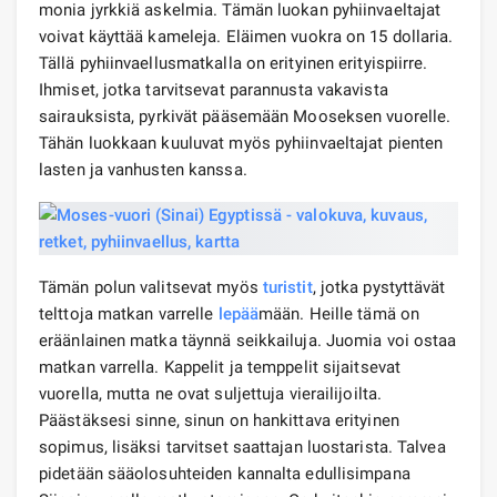
monia jyrkkiä askelmia. Tämän luokan pyhiinvaeltajat
voivat käyttää kameleja. Eläimen vuokra on 15 dollaria.
Tällä pyhiinvaellusmatkalla on erityinen erityispiirre.
Ihmiset, jotka tarvitsevat parannusta vakavista
sairauksista, pyrkivät pääsemään Mooseksen vuorelle.
Tähän luokkaan kuuluvat myös pyhiinvaeltajat pienten
lasten ja vanhusten kanssa.
Tämän polun valitsevat myös
turistit
, jotka pystyttävät
telttoja matkan varrelle
lepää
mään. Heille tämä on
eräänlainen matka täynnä seikkailuja. Juomia voi ostaa
matkan varrella. Kappelit ja temppelit sijaitsevat
vuorella, mutta ne ovat suljettuja vierailijoilta.
Päästäksesi sinne, sinun on hankittava erityinen
sopimus, lisäksi tarvitset saattajan luostarista. Talvea
pidetään sääolosuhteiden kannalta edullisimpana