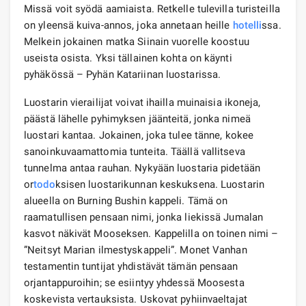
Missä voit syödä aamiaista. Retkelle tulevilla turisteilla
on yleensä kuiva-annos, joka annetaan heille
hotelli
ssa.
Melkein jokainen matka Siinain vuorelle koostuu
useista osista. Yksi tällainen kohta on käynti
pyhäkössä – Pyhän Katariinan luostarissa.
Luostarin vierailijat voivat ihailla muinaisia ​​ikoneja,
päästä lähelle pyhimyksen jäänteitä, jonka nimeä
luostari kantaa. Jokainen, joka tulee tänne, kokee
sanoinkuvaamattomia tunteita. Täällä vallitseva
tunnelma antaa rauhan. Nykyään luostaria pidetään
or
todo
ksisen luostarikunnan keskuksena. Luostarin
alueella on Burning Bushin kappeli. Tämä on
raamatullisen pensaan nimi, jonka liekissä Jumalan
kasvot näkivät Mooseksen. Kappelilla on toinen nimi –
”Neitsyt Marian ilmestyskappeli”. Monet Vanhan
testamentin tuntijat yhdistävät tämän pensaan
orjantappuroihin; se esiintyy yhdessä Moosesta
koskevista vertauksista. Uskovat pyhiinvaeltajat