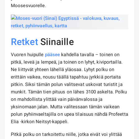
Moosesvuorelle.
Retket
Siinaille
Vuoren huipulle
pääsee
kahdella tavalla – toinen on
pitkä, leveä ja lempeä, ja toinen on lyhyt, kiviportailla.
Ne liittyvät yhteen lähellä yläosaa. Lyhyt polku on
erittäin vaikea, nousu täällä tapahtuu jyrkkiä portaita
pitkin. Siksi tämän polun valitsevat uskovat turistit ja
munkit. Tämän tien pituus on lähes 3100 askelta. Polku
on mahdollista ylittää vain päivänvalossa ja
yksinomaan jalan. Mutta valitessaan tämän vaikean
polun pyhiinvaeltajilla on upea tilaisuus nähdä Profeetta
Elia -kirkon Neitsyt-kappeli.
Pitkä polku on tarkoitettu niille, jotka eivät voi ylittää