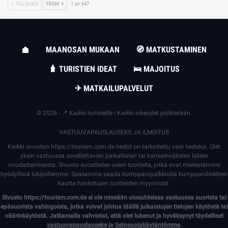
TILLBAKA
FRAM
1 av 647
MAANOSAN MUKAAN
🧭 MATKUSTAMINEN
🧳 TURISTIEN IDEAT
🛌 MAJOITUS
✈ MATKAILUPALVELUT
© 2026 - 📍 Kaikki turisteille | Kaikki oikeudet pidätetään.
VASTUUVAPAUSLAUSEKE JA ILMOITUS
Kaikki sivuston
https://tourism.com.de
tiedot on tarkoitettu vain tiedoksi. Olet
yksin vastuussa sovellettavien paikallisten tai kansainvälisten lakien
noudattamisesta. Sivusto suosittelee usein tuotteita, jotka ovat mielestämme
hyödyllisiä lukijoillemme. Saatamme saada kumppanipalkkioita kumppanilinkkien
kautta hankittujen tuotteiden myynnistä.
Sivusto
https://tourism.com.de
ei ole missään olosuhteissa vastuussa suorista tai
epäsuorista vahingoista, jotka voivat johtua täällä julkaistujen tietojen käytöstä tai
väärinkäytöstä. Jatkamalla vahvistat, että olet lukenut ja hyväksynyt täydelliset
vastuuvapauslauseke
ja
tietosuojakäytäntömme
.