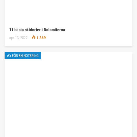
11 bästa skidorter i Dolomiterna
apr 13, 2022
1 869
✍ FÖR EN NOTERING