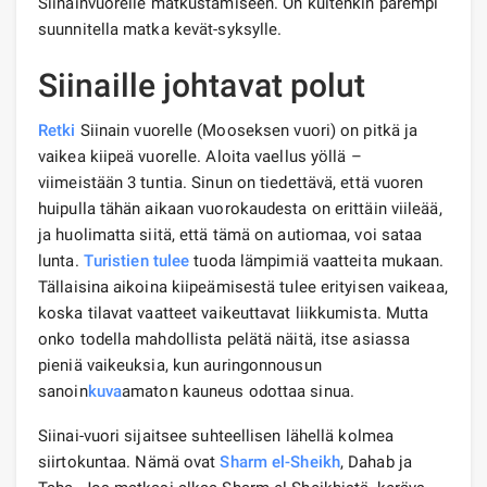
Siinainvuorelle matkustamiseen. On kuitenkin parempi
suunnitella matka kevät-syksylle.
Siinaille johtavat polut
Retki
Siinain vuorelle (Mooseksen vuori) on pitkä ja
vaikea kiipeä vuorelle. Aloita vaellus yöllä –
viimeistään 3 tuntia. Sinun on tiedettävä, että vuoren
huipulla tähän aikaan vuorokaudesta on erittäin viileää,
ja huolimatta siitä, että tämä on autiomaa, voi sataa
lunta.
Turistien tulee
tuoda lämpimiä vaatteita mukaan.
Tällaisina aikoina kiipeämisestä tulee erityisen vaikeaa,
koska tilavat vaatteet vaikeuttavat liikkumista. Mutta
onko todella mahdollista pelätä näitä, itse asiassa
pieniä vaikeuksia, kun auringonnousun
sanoin
kuva
amaton kauneus odottaa sinua.
Siinai-vuori sijaitsee suhteellisen lähellä kolmea
siirtokuntaa. Nämä ovat
Sharm el-Sheikh
, Dahab ja