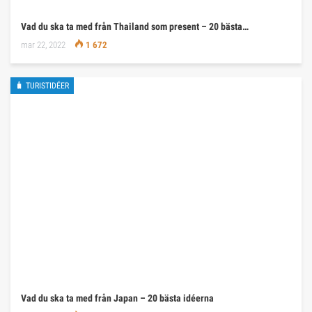
Vad du ska ta med från Thailand som present – 20 bästa…
mar 22, 2022
1 672
🧳 TURISTIDÉER
Vad du ska ta med från Japan – 20 bästa idéerna