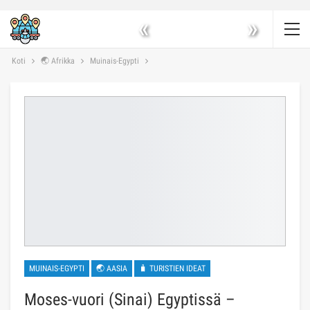
«
»
Koti
🌏 Afrikka
Muinais-Egypti
MUINAIS-EGYPTI
🌏 AASIA
🧳 TURISTIEN IDEAT
Moses-vuori (Sinai) Egyptissä –