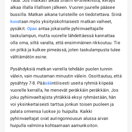
Taba. Jos matkasi alkaa Sharm el-Sheikhistä, keräys
alkaa illalla illallisen jälkeen. Vuoren juurelle pääsee
bussilla. Matkan aikana turisteille on tiedotettava. Siinä
kuva
taan myös yksityiskohtaisesti matkan vaiheet,
pysäkit.
Opas
antaa jokaiselle pyhiinvaeltajalle
taskulampun, mutta vuorelle lähdettäessä kannattaa
olla oma, siltä varalta, että ensimmäinen rikkoutuu. Tie
on pitkä ja kulkee pimeässä, joten taskulampusta tulee
välttämätön esine.
Pysähdyksiä matkan varrella tehdään puolen tunnin
välein, vain muutaman minuutin välein. Osoittautuu, että
pysähtyy 7-8. Pää
sää
ntöisesti useita ryhmiä kiipeää
vuorelle kerralla, he menevät peräkkäin peräkkäin. Jos
joku pyhiinvaeltajista yhtäkkiä eksyi ryhmästään, hän
voi yksinkertaisesti tarttua jonkun toisen puoleen ja
palata omiensa luokse jo huipulla. Kaikki
pyhiinvaeltajat ovat auringonnousun alussa aivan
huipulla valmiina kohtaamaan aamunkoiton.