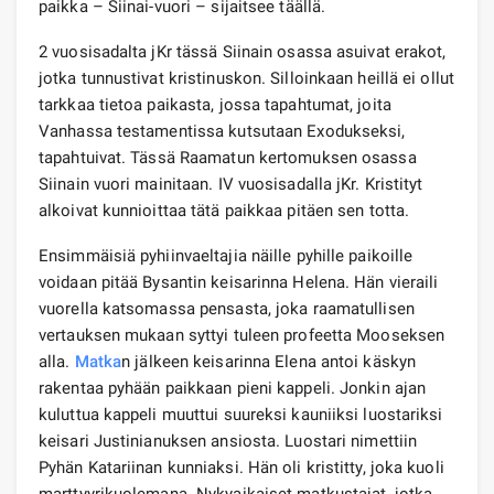
paikka – Siinai-vuori – sijaitsee täällä.
2 vuosisadalta jKr tässä Siinain osassa asuivat erakot,
jotka tunnustivat kristinuskon. Silloinkaan heillä ei ollut
tarkkaa tietoa paikasta, jossa tapahtumat, joita
Vanhassa testamentissa kutsutaan Exodukseksi,
tapahtuivat. Tässä Raamatun kertomuksen osassa
Siinain vuori mainitaan. IV vuosisadalla jKr. Kristityt
alkoivat kunnioittaa tätä paikkaa pitäen sen totta.
Ensimmäisiä pyhiinvaeltajia näille pyhille paikoille
voidaan pitää Bysantin keisarinna Helena. Hän vieraili
vuorella katsomassa pensasta, joka raamatullisen
vertauksen mukaan syttyi tuleen profeetta Mooseksen
alla.
Matka
n jälkeen keisarinna Elena antoi käskyn
rakentaa pyhään paikkaan pieni kappeli. Jonkin ajan
kuluttua kappeli muuttui suureksi kauniiksi luostariksi
keisari Justinianuksen ansiosta. Luostari nimettiin
Pyhän Katariinan kunniaksi. Hän oli kristitty, joka kuoli
marttyyrikuolemana. Nykyaikaiset matkustajat, jotka