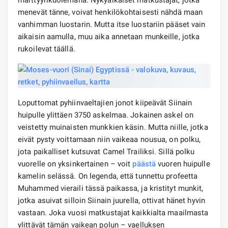
menevät tänne, voivat henkilökohtaisesti nähdä maan
vanhimman luostarin. Mutta itse luostariin pääset vain
aikaisin aamulla, muu aika annetaan munkeille, jotka
rukoilevat täällä.
Loputtomat pyhiinvaeltajien jonot kiipeävät Siinain
huipulle ylittäen 3750 askelmaa. Jokainen askel on
veistetty muinaisten munkkien käsin. Mutta niille, jotka
eivät pysty voittamaan niin vaikeaa nousua, on polku,
jota paikalliset kutsuvat Camel Trailiksi. Sillä polku
vuorelle on yksinkertainen – voit
päästä
vuoren huipulle
kamelin selässä. On legenda, että tunnettu profeetta
Muhammed vieraili tässä paikassa, ja kristityt munkit,
jotka asuivat silloin Siinain juurella, ottivat hänet hyvin
vastaan. Joka vuosi matkustajat kaikkialta maailmasta
ylittävät tämän vaikean polun – vaelluksen