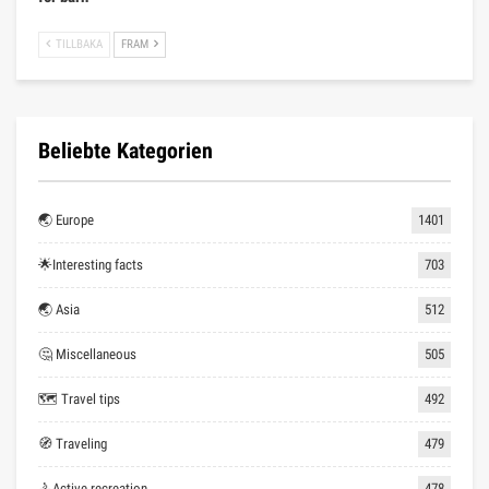
TILLBAKA
FRAM
Beliebte Kategorien
🌏 Europe
1401
🌟Interesting facts
703
🌏 Asia
512
🤔 Miscellaneous
505
🗺 Travel tips
492
🧭 Traveling
479
🚴Active recreation
478