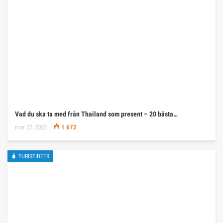
Vad du ska ta med från Thailand som present – 20 bästa…
mar 22, 2022
1 672
🧳 TURISTIDÉER