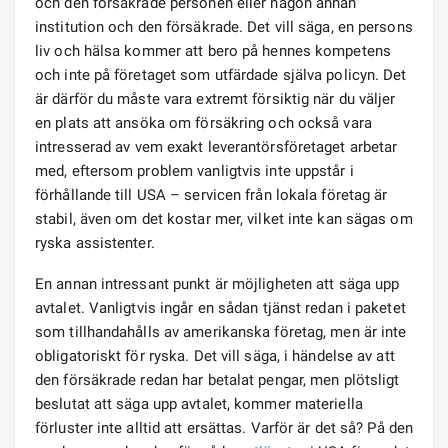
och den försäkrade personen eller någon annan
institution och den försäkrade. Det vill säga, en persons
liv och hälsa kommer att bero på hennes kompetens
och inte på företaget som utfärdade själva policyn. Det
är därför du måste vara extremt försiktig när du väljer
en plats att ansöka om försäkring och också vara
intresserad av vem exakt leverantörsföretaget arbetar
med, eftersom problem vanligtvis inte uppstår i
förhållande till USA – servicen från lokala företag är
stabil, även om det kostar mer, vilket inte kan sägas om
ryska assistenter.
En annan intressant punkt är möjligheten att säga upp
avtalet. Vanligtvis ingår en sådan tjänst redan i paketet
som tillhandahålls av amerikanska företag, men är inte
obligatoriskt för ryska. Det vill säga, i händelse av att
den försäkrade redan har betalat pengar, men plötsligt
beslutat att säga upp avtalet, kommer materiella
förluster inte alltid att ersättas. Varför är det så? På den