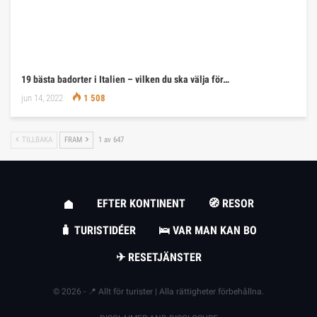
19 bästa badorter i Italien – vilken du ska välja för…
jun 14, 2022
1 508
TILLBAKA
FRAM
1 av 647
EFTER KONTINENT
🧭 RESOR
🧳 TURISTIDÉER
🛌 VAR MAN KAN BO
✈ RESETJÄNSTER
© 2026 - 📍 Allt för turister | Alla rättigheter förbehållna.