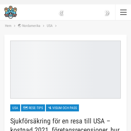
«
»
Hem
🌏 Nordamerika
USA
USA
🗺 RESE-TIPS
🛂 VISUM OCH PASS
Sjukförsäkring för en resa till USA –
kostnad 2021, företagsrecensioner, hur