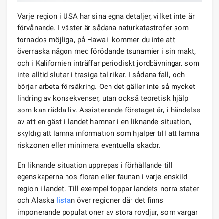
Varje region i USA har sina egna detaljer, vilket inte är
förvånande. I väster är sådana naturkatastrofer som
tornados möjliga, på Hawaii kommer du inte att
överraska någon med förödande tsunamier i sin makt,
och i Kalifornien inträffar periodiskt jordbävningar, som
inte alltid slutar i trasiga tallrikar. I sådana fall, och
börjar arbeta försäkring. Och det gäller inte så mycket
lindring av konsekvenser, utan också teoretisk hjälp
som kan rädda liv. Assisterande företaget är, i händelse
av att en gäst i landet hamnar i en liknande situation,
skyldig att lämna information som hjälper till att lämna
riskzonen eller minimera eventuella skador.
En liknande situation upprepas i förhållande till
egenskaperna hos floran eller faunan i varje enskild
region i landet. Till exempel toppar landets norra stater
och Alaska
lista
n över regioner där det finns
imponerande populationer av stora rovdjur, som vargar