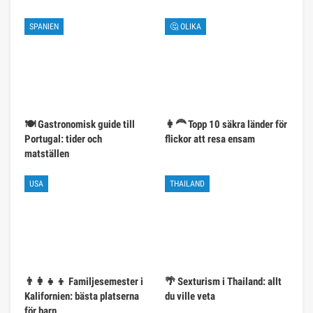
SPANIEN
🤔 OLIKA
🍽️ Gastronomisk guide till
👩‍🦰 Topp 10 säkra länder för
Portugal: tider och
flickor att resa ensam
matställen
USA
THAILAND
👨‍👩‍👧‍👦 Familjesemester i
🌴 Sexturism i Thailand: allt
Kalifornien: bästa platserna
du ville veta
för barn