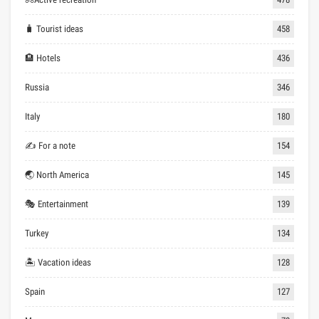
🧳 Tourist ideas
458
🏨 Hotels
436
Russia
346
Italy
180
✍ For a note
154
🌏 North America
145
🎭 Entertainment
139
Turkey
134
🏝 Vacation ideas
128
Spain
127