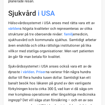
planerade resan.
Sjukvård
i USA
Hälsovårdssystemet i USA anses med rätta vara ett av
världen
s högsta kvaliteter och representeras av olika
strukturer på tre oberoende nivåer:
familj
emedicin,
sjukhusvård och kommunala sjukhus. Samtidigt arbetar
även enskilda och olika rättsliga institutioner på lika
villkor med statliga organisationer. Men vart patienten
än går får man betala för kvalitet.
Sjukvårdssystemet i USA anses också vara ett av de
dyraste
i världen
.
Priser
na varierar från några hundra
dollar till flera hundra tusen dollar. Samtidigt kan ett
banalt besök hos läkaren på grund av den vanligaste
förkylningen kosta cirka 300 $, vad kan vi då säga om
mer komplexa operationer eller långsiktiga medicinska
ingrepp? Det vill säga utan försäkring – och en av sex