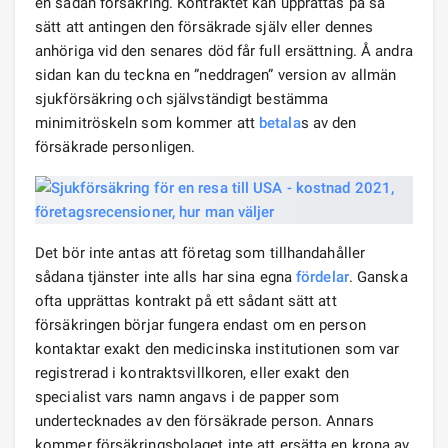
en sådan försäkring. Kontraktet kan upprättas på så
sätt att antingen den försäkrade själv eller dennes
anhöriga vid den senares död får full ersättning. Å andra
sidan kan du teckna en ”neddragen” version av allmän
sjukförsäkring och självständigt bestämma
minimitröskeln som kommer att
betala
s av den
försäkrade personligen.
Det bör inte antas att företag som tillhandahåller
sådana tjänster inte alls har sina egna
fördelar
. Ganska
ofta upprättas kontrakt på ett sådant sätt att
försäkringen börjar fungera endast om en person
kontaktar exakt den medicinska institutionen som var
registrerad i kontraktsvillkoren, eller exakt den
specialist vars namn angavs i de papper som
undertecknades av den försäkrade person. Annars
kommer försäkringsbolaget inte att ersätta en krona av