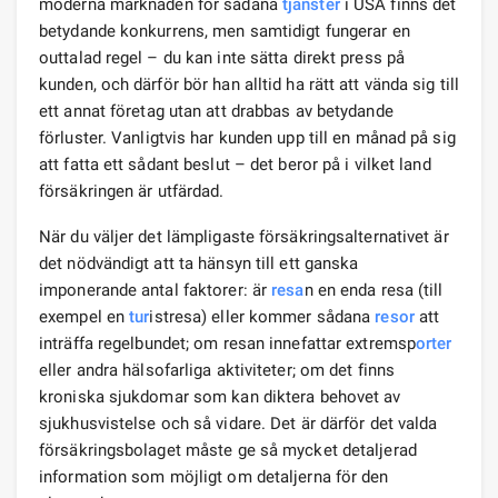
moderna marknaden för sådana
tjänster
i USA finns det
betydande konkurrens, men samtidigt fungerar en
outtalad regel – du kan inte sätta direkt press på
kunden, och därför bör han alltid ha rätt att vända sig till
ett annat företag utan att drabbas av betydande
förluster. Vanligtvis har kunden upp till en månad på sig
att fatta ett sådant beslut – det beror på i vilket land
försäkringen är utfärdad.
När du väljer det lämpligaste försäkringsalternativet är
det nödvändigt att ta hänsyn till ett ganska
imponerande antal faktorer: är
resa
n en enda resa (till
exempel en
tur
istresa) eller kommer sådana
resor
att
inträffa regelbundet; om resan innefattar extremsp
orter
eller andra hälsofarliga aktiviteter; om det finns
kroniska sjukdomar som kan diktera behovet av
sjukhusvistelse och så vidare. Det är därför det valda
försäkringsbolaget måste ge så mycket detaljerad
information som möjligt om detaljerna för den