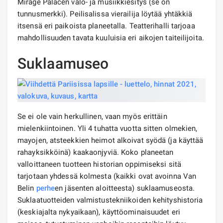
Mirage Palacen valo- ja musiikkiesitys (se on
tunnusmerkki). Peilisalissa vierailija löytää yhtäkkiä
itsensä eri paikoista planeetalla. Teatterihalli tarjoaa
mahdollisuuden tavata kuuluisia eri aikojen taiteilijoita.
Suklaamuseo
Se ei ole vain herkullinen, vaan myös erittäin
mielenkiintoinen. Yli 4 tuhatta vuotta sitten olmekien,
mayojen, atsteekkien heimot alkoivat syödä (ja käyttää
rahayksikköinä) kaakaonjyviä. Koko planeetan
valloittaneen tuotteen historian oppimiseksi sitä
tarjotaan yhdessä kolmesta (kaikki ovat avoinna Van
Belin
perhe
en jäsenten aloitteesta) suklaamuseosta.
Suklaatuotteiden valmistustekniikoiden kehityshistoria
(keskiajalta nykyaikaan), käyttöominaisuudet eri