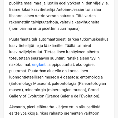
puolilta maailmaa ja luotiin edellytykset niiden viljelylle.
Esimerkiksi kasvitieteilijä Antoine-Jessier toi salaa
libanonilaisen setrin verson hatussa. Tätä varten
rakennettiin talvipuutarhoja, valtavia kasvihuoneita
(noin päivinä niitä pidettiin suurimpana).
Puutarhasta tuli automaattisesti tärkeä tutkimuskeskus
kasvitieteilijöille ja lääkäreille. Täällä toimivat
kasvinviljelykoulut. Tieteellisen kehityksen aihetta
toteutetaan seuraaviin suuntiin: ranskalaisen tyylin
näkökulmat,
englanti
, alppipuutarhat, ekologiset
puutarhat. Puutarhan alueella on kansallisen
luonnontieteellisen museon 4 osastoa: entomologia
(Entomology Museum), paleontologia (Paleontologian
museo), mineralogia (mineralogian museo), Grand
Gallery of Evolution (Grande Galerie de l'Évolution).
Akvaario, pieni eläintarha. Järjestettiin alkuperäisiä
esittelypaikkoja, rikas rahasto siementen vaihtoon