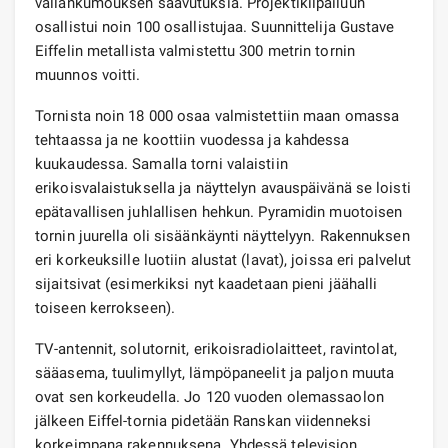
vallankumouksen saavutuksia. Projektikilpailuun
osallistui noin 100 osallistujaa. Suunnittelija Gustave
Eiffelin metallista valmistettu 300 metrin tornin
muunnos voitti.
Tornista noin 18 000 osaa valmistettiin maan omassa
tehtaassa ja ne koottiin vuodessa ja kahdessa
kuukaudessa. Samalla torni valaistiin
erikoisvalaistuksella ja näyttelyn avauspäivänä se loisti
epätavallisen juhlallisen hehkun. Pyramidin muotoisen
tornin juurella oli sisäänkäynti näyttelyyn. Rakennuksen
eri korkeuksille luotiin alustat (lavat), joissa eri palvelut
sijaitsivat (esimerkiksi nyt kaadetaan pieni jäähalli
toiseen kerrokseen).
TV-antennit, solutornit, erikoisradiolaitteet, ravintolat,
sääasema, tuulimyllyt, lämpöpaneelit ja paljon muuta
ovat sen korkeudella. Jo 120 vuoden olemassaolon
jälkeen Eiffel-tornia pidetään Ranskan viidenneksi
korkeimpana rakennuksena. Yhdessä television