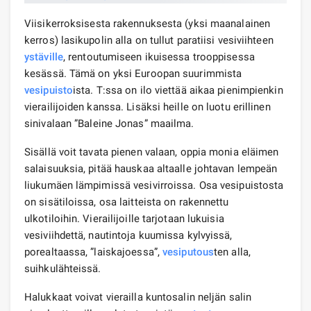
Viisikerroksisesta rakennuksesta (yksi maanalainen
kerros) lasikupolin alla on tullut paratiisi vesiviihteen
ystäville
, rentoutumiseen ikuisessa trooppisessa
kesässä. Tämä on yksi Euroopan suurimmista
vesipuisto
ista. T:ssa on ilo viettää aikaa pienimpienkin
vierailijoiden kanssa. Lisäksi heille on luotu erillinen
sinivalaan ”Baleine Jonas” maailma.
Sisällä voit tavata pienen valaan, oppia monia eläimen
salaisuuksia, pitää hauskaa altaalle johtavan lempeän
liukumäen lämpimissä vesivirroissa. Osa vesipuistosta
on sisätiloissa, osa laitteista on rakennettu
ulkotiloihin. Vierailijoille tarjotaan lukuisia
vesiviihdettä, nautintoja kuumissa kylvyissä,
porealtaassa, ”laiskajoessa”,
vesiputous
ten alla,
suihkulähteissä.
Halukkaat voivat vierailla kuntosalin neljän salin