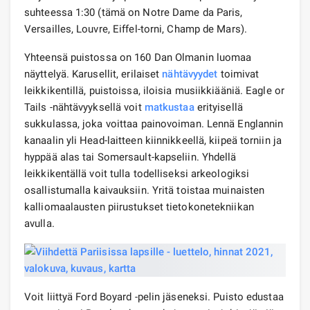
suhteessa 1:30 (tämä on Notre Dame da Paris,
Versailles, Louvre, Eiffel-torni, Champ de Mars).
Yhteensä puistossa on 160 Dan Olmanin luomaa
näyttelyä. Karusellit, erilaiset
nähtävyydet
toimivat
leikkikentillä, puistoissa, iloisia musiikkiääniä. Eagle or
Tails -nähtävyyksellä voit
matkustaa
erityisellä
sukkulassa, joka voittaa painovoiman. Lennä Englannin
kanaalin yli Head-laitteen kiinnikkeellä, kiipeä torniin ja
hyppää alas tai Somersault-kapseliin. Yhdellä
leikkikentällä voit tulla todelliseksi arkeologiksi
osallistumalla kaivauksiin. Yritä toistaa muinaisten
kalliomaalausten piirustukset tietokonetekniikan
avulla.
Voit liittyä Ford Boyard -pelin jäseneksi. Puisto edustaa