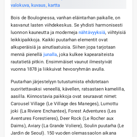
Bois de Boulognessa, vanhan eläintarhan paikalle, on
kasvanut lasten viihdekeskus. Se yhdisti harmonisesti
luonnon kauneutta ja moderneja
nähtävyyksiä
, viihtyisiä
leikkipaikkoja. Kaikki puutarhan elementit ovat
alkuperäisiä ja ainutlaatuisia. Siihen jopa tarjotaan
mennä pienellä
junalla
, joka kulkee kapearaiteista
rautatietä pitkin. Ensimmäiset vaunut ilmestyivät
vuonna 1878 ja liikkuivat hevosryhmän avulla.
Puutarhan järjestelyyn tutustumista ehdotetaan
suoritettavaksi veneellä, kävellen, ratsastaen kamelilla,
aasilla. Kiinnostavia paikkoja ovat seuraavat nimet:
Carousel Village (Le Village des Maneges), Lumottu
joki (La Riviere Enchantee), Forest Adventures (Les
Aventures Forestieres), Deer Rock (Le Rocher aux
Daims), Aviary (La Grande Voliere), Soulin puutarha (Le
Jardin de Seoul). 150 vuoden olemassaolon aikana