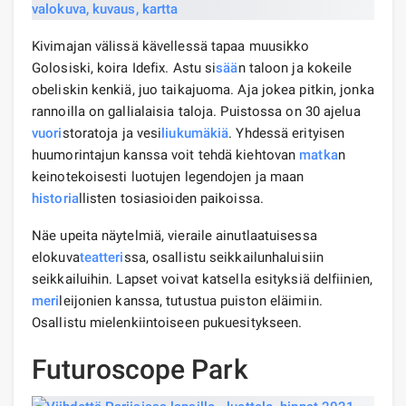
Kivimajan välissä kävellessä tapaa muusikko
Golosiski, koira Idefix. Astu si
sää
n taloon ja kokeile
obeliskin kenkiä, juo taikajuoma. Aja jokea pitkin, jonka
rannoilla on gallialaisia ​​taloja. Puistossa on 30 ajelua
vuori
storatoja ja vesi
liukumäkiä
. Yhdessä erityisen
huumorintajun kanssa voit tehdä kiehtovan
matka
n
keinotekoisesti luotujen legendojen ja maan
historia
llisten tosiasioiden paikoissa.
Näe upeita näytelmiä, vieraile ainutlaatuisessa
elokuva
teatteri
ssa, osallistu seikkailunhaluisiin
seikkailuihin. Lapset voivat katsella esityksiä delfiinien,
meri
leijonien kanssa, tutustua puiston eläimiin.
Osallistu mielenkiintoiseen pukuesitykseen.
Futuroscope Park