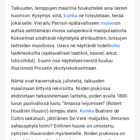
Taikuuden, temppujen maailma houkuttelee aina lasten
huomion. Kysymys siitä,
kuinka
ne toteutetaan, herää
jokaiselle. Vierailu Pariisin epätavalliseen
museo
on
auttaa selittämään monia salaperäisiä manipulaatioita.
Kokoelmat sisältävät näyttelyitä attribuuttien, loitsujen
laitteiden muodossa. Usein ne näyttävät todelli
silta
taideteoksilta (epätavalliset laatikot, sauvat, arkut,
tulisoihdut). Suurin osa näyttelyesineistä kuuluu
illusionisti Proustin yksityiskokoelmaan.
Nämä ovat kaiverruksia, julisteita, taikuuden
maailmaan liittyviä rekvisiitta. Niiden joukossa
ehdotetaan tarkastelemaan laitteita, joiden avulla 1800-
luvun puolivälissä luotu ”ilmassa leijumisen” (Robert
Houdinin illuusio) temppu eteni.
Kuinka
Buatiers de
Coltin taikatuoli, jättiläinen De Vere -maljakko, ihmisten
sahauspöytä toimi? Erillinen huone on omistettu
optisten illuusioiden mysteereille. Niiden joukossa on