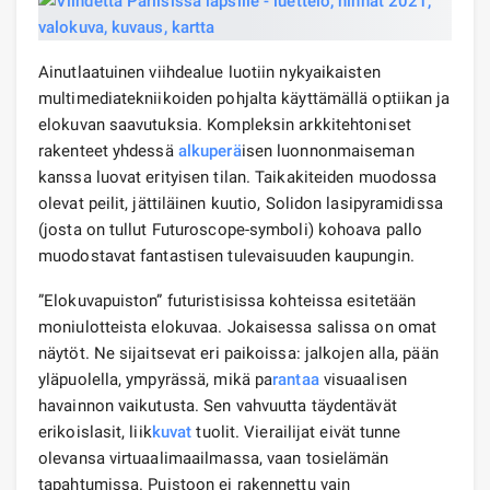
Ainutlaatuinen viihdealue luotiin nykyaikaisten
multimediatekniikoiden pohjalta käyttämällä optiikan ja
elokuvan saavutuksia. Kompleksin arkkitehtoniset
rakenteet yhdessä
alkuperä
isen luonnonmaiseman
kanssa luovat erityisen tilan. Taikakiteiden muodossa
olevat peilit, jättiläinen kuutio, Solidon lasipyramidissa
(josta on tullut Futuroscope-symboli) kohoava pallo
muodostavat fantastisen tulevaisuuden kaupungin.
”Elokuvapuiston” futuristisissa kohteissa esitetään
moniulotteista elokuvaa. Jokaisessa salissa on omat
näytöt. Ne sijaitsevat eri paikoissa: jalkojen alla, pään
yläpuolella, ympyrässä, mikä pa
rantaa
visuaalisen
havainnon vaikutusta. Sen vahvuutta täydentävät
erikoislasit, liik
kuvat
tuolit. Vierailijat eivät tunne
olevansa virtuaalimaailmassa, vaan tosielämän
tapahtumissa. Puistoon ei rakennettu vain