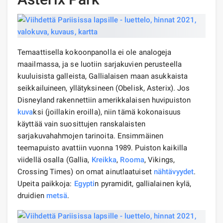
Temaattisella kokoonpanolla ei ole analogeja
maailmassa, ja se luotiin sarjakuvien perusteella
kuuluisista galleista, Gallialaisen maan asukkaista
seikkailuineen, yllätyksineen (Obelisk, Asterix). Jos
Disneyland rakennettiin amerikkalaisen huvipuiston
kuva
ksi (joillakin eroilla), niin tämä kokonaisuus
käyttää vain suosittujen ranskalaisten
sarjakuvahahmojen tarinoita. Ensimmäinen
teemapuisto avattiin vuonna 1989. Puiston kaikilla
viidellä osalla (Gallia,
Kreikka
,
Rooma
, Vikings,
Crossing Times) on omat ainutlaatuiset
nähtävyydet
.
Upeita paikkoja:
Egypti
n pyramidit, gallialainen kylä,
druidien
metsä
.