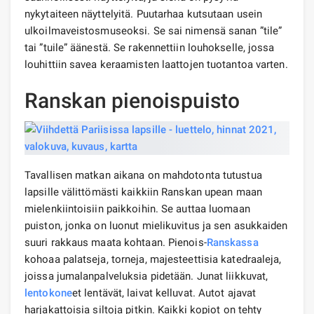
nykytaiteen näyttelyitä. Puutarhaa kutsutaan usein
ulkoilmaveistosmuseoksi. Se sai nimensä sanan ”tile”
tai ”tuile” äänestä. Se rakennettiin louhokselle, jossa
louhittiin savea keraamisten laattojen tuotantoa varten.
Ranskan pienoispuisto
Tavallisen matkan aikana on mahdotonta tutustua
lapsille välittömästi kaikkiin Ranskan upean maan
mielenkiintoisiin paikkoihin. Se auttaa luomaan
puiston, jonka on luonut mielikuvitus ja sen asukkaiden
suuri rakkaus maata kohtaan. Pienois-
Ranskassa
kohoaa palatseja, torneja, majesteettisia katedraaleja,
joissa jumalanpalveluksia pidetään. Junat liikkuvat,
lentokone
et lentävät, laivat kelluvat. Autot ajavat
harjakattoisia siltoja pitkin. Kaikki kopiot on tehty