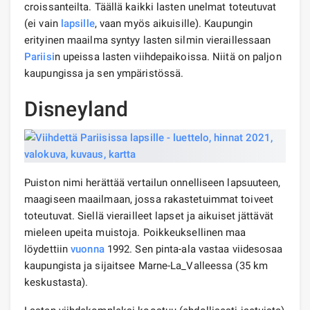
croissanteilta. Täällä kaikki lasten unelmat toteutuvat
(ei vain
lapsille
, vaan myös aikuisille). Kaupungin
erityinen maailma syntyy lasten silmin vieraillessaan
Pariisi
n upeissa lasten viihdepaikoissa. Niitä on paljon
kaupungissa ja sen ympäristössä.
Disneyland
Puiston nimi herättää vertailun onnelliseen lapsuuteen,
maagiseen maailmaan, jossa rakastetuimmat toiveet
toteutuvat. Siellä vierailleet lapset ja aikuiset jättävät
mieleen upeita muistoja. Poikkeuksellinen maa
löydettiin
vuonna
1992. Sen pinta-ala vastaa viidesosaa
kaupungista ja sijaitsee Marne-La_Valleessa (35 km
keskustasta).