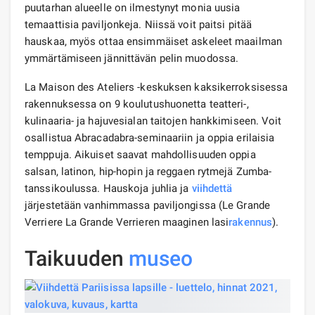
puutarhan alueelle on ilmestynyt monia uusia
temaattisia paviljonkeja. Niissä voit paitsi pitää
hauskaa, myös ottaa ensimmäiset askeleet maailman
ymmärtämiseen jännittävän pelin muodossa.
La Maison des Ateliers -keskuksen kaksikerroksisessa
rakennuksessa on 9 koulutushuonetta teatteri-,
kulinaaria- ja hajuvesialan taitojen hankkimiseen. Voit
osallistua Abracadabra-seminaariin ja oppia erilaisia ​​
temppuja. Aikuiset saavat mahdollisuuden oppia
salsan, latinon, hip-hopin ja reggaen rytmejä Zumba-
tanssikoulussa. Hauskoja juhlia ja
viihdettä
järjestetään vanhimmassa paviljongissa (Le Grande
Verriere La Grande Verrieren maaginen lasi
rakennus
).
Taikuuden
museo