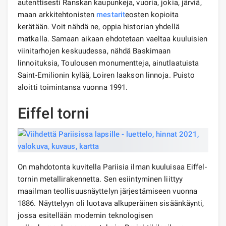
autenttisesti Ranskan kaupunkeja, vuoria, jokia, järviä,
maan arkkitehtonisten
mestarit
eosten kopioita
kerätään. Voit nähdä ne, oppia historian yhdellä
matkalla. Samaan aikaan ehdotetaan vaeltaa kuuluisien
viinitarhojen keskuudessa, nähdä Baskimaan
linnoituksia, Toulousen monumentteja, ainutlaatuista
Saint-Emilionin kylää, Loiren laakson linnoja. Puisto
aloitti toimintansa vuonna 1991.
Eiffel torni
On mahdotonta kuvitella Pariisia ilman kuuluisaa Eiffel-
tornin metallirakennetta. Sen esiintyminen liittyy
maailman teollisuusnäyttelyn järjestämiseen vuonna
1886. Näyttelyyn oli luotava alkuperäinen sisäänkäynti,
jossa esitellään modernin teknologisen