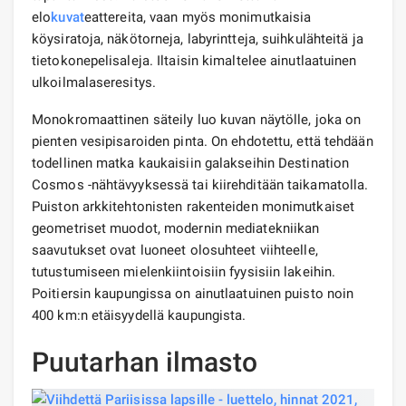
elo
kuvat
eattereita, vaan myös monimutkaisia ​​
köysiratoja, näkötorneja, labyrintteja, suihkulähteitä ja
tietokonepelisaleja. Iltaisin kimaltelee ainutlaatuinen
ulkoilmalaseresitys.
Monokromaattinen säteily luo kuvan näytölle, joka on
pienten vesipisaroiden pinta. On ehdotettu, että tehdään
todellinen matka kaukaisiin galakseihin Destination
Cosmos -nähtävyyksessä tai kiirehditään taikamatolla.
Puiston arkkitehtonisten rakenteiden monimutkaiset
geometriset muodot, modernin mediatekniikan
saavutukset ovat luoneet olosuhteet viihteelle,
tutustumiseen mielenkiintoisiin fyysisiin lakeihin.
Poitiersin kaupungissa on ainutlaatuinen puisto noin
400 km:n etäisyydellä kaupungista.
Puutarhan ilmasto