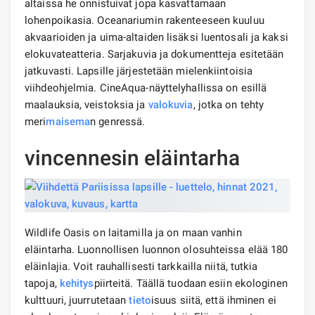
altaissa he onnistuivat jopa kasvattamaan
lohenpoikasia. Oceanariumin rakenteeseen kuuluu
akvaarioiden ja uima-altaiden lisäksi luentosali ja kaksi
elokuvateatteria. Sarjakuvia ja dokumentteja esitetään
jatkuvasti. Lapsille järjestetään mielenkiintoisia
viihdeohjelmia. CineAqua-näyttelyhallissa on esillä
maalauksia, veistoksia ja
valokuvia
, jotka on tehty
meri
maisema
n genressä.
vincennesin eläintarha
Wildlife Oasis on laitamilla ja on maan vanhin
eläintarha. Luonnollisen luonnon olosuhteissa elää 180
eläinlajia. Voit rauhallisesti tarkkailla niitä, tutkia
tapoja,
kehitys
piirteitä. Täällä tuodaan esiin ekologinen
kulttuuri, juurrutetaan
tieto
isuus siitä, että ihminen ei