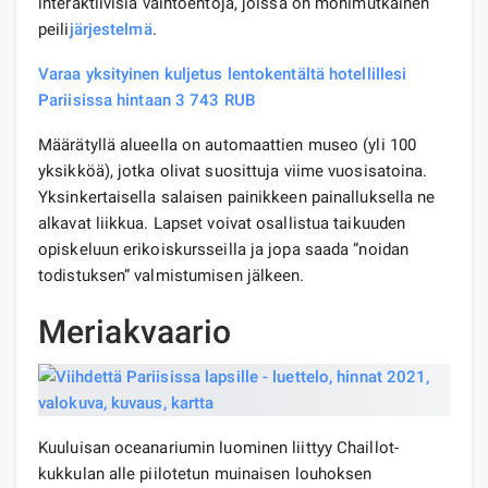
interaktiivisia vaihtoehtoja, joissa on monimutkainen
peili
järjestelmä
.
Varaa yksityinen kuljetus lentokentältä hotellillesi
Pariisissa hintaan 3 743 RUB
Määrätyllä alueella on automaattien museo (yli 100
yksikköä), jotka olivat suosittuja viime vuosisatoina.
Yksinkertaisella salaisen painikkeen painalluksella ne
alkavat liikkua. Lapset voivat osallistua taikuuden
opiskeluun erikoiskursseilla ja jopa saada ”noidan
todistuksen” valmistumisen jälkeen.
Meriakvaario
Kuuluisan oceanariumin luominen liittyy Chaillot-
kukkulan alle piilotetun muinaisen louhoksen