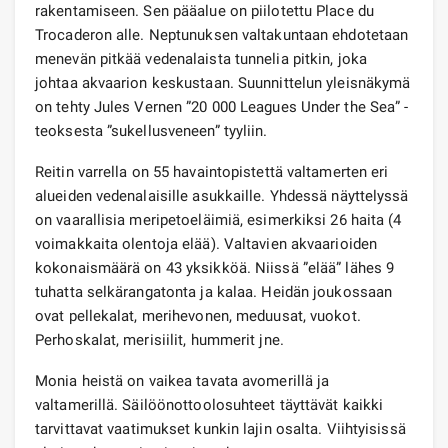
rakentamiseen. Sen pääalue on piilotettu Place du
Trocaderon alle. Neptunuksen valtakuntaan ehdotetaan
menevän pitkää vedenalaista tunnelia pitkin, joka
johtaa akvaarion keskustaan. Suunnittelun yleisnäkymä
on tehty Jules Vernen ”20 000 Leagues Under the Sea” -
teoksesta ”sukellusveneen” tyyliin.
Reitin varrella on 55 havaintopistettä valtamerten eri
alueiden vedenalaisille asukkaille. Yhdessä näyttelyssä
on vaarallisia meripetoeläimiä, esimerkiksi 26 haita (4
voimakkaita olentoja elää). Valtavien akvaarioiden
kokonaismäärä on 43 yksikköä. Niissä ”elää” lähes 9
tuhatta selkärangatonta ja kalaa. Heidän joukossaan
ovat pellekalat, merihevonen, meduusat, vuokot.
Perhoskalat, merisiilit, hummerit jne.
Monia heistä on vaikea tavata avomerillä ja
valtamerillä. Säilöönottoolosuhteet täyttävät kaikki
tarvittavat vaatimukset kunkin lajin osalta. Viihtyisissä