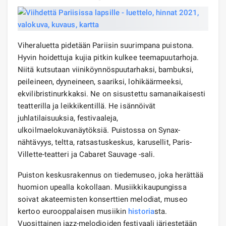
Viheraluetta pidetään Pariisin suurimpana puistona.
Hyvin hoidettuja kujia pitkin kulkee teemapuutarhoja.
Niitä kutsutaan viiniköynnöspuutarhaksi, bambuksi,
peileineen, dyyneineen, saariksi, lohikäärmeeksi,
ekvilibristinurkkaksi. Ne on sisustettu samanaikaisesti
teatterilla ja leikkikentillä. He isännöivät
juhlatilaisuuksia, festivaaleja,
ulkoilmaelokuvanäytöksiä. Puistossa on Synax-
nähtävyys, teltta, ratsastuskeskus, karusellit, Paris-
Villette-teatteri ja Cabaret Sauvage -sali.
Puiston keskusrakennus on tiedemuseo, joka herättää
huomion upealla kokollaan. Musiikkikaupungissa
soivat akateemisten konserttien melodiat, museo
kertoo eurooppalaisen musiikin
historia
sta.
Vuosittainen jazz-melodioiden festivaali järjestetään