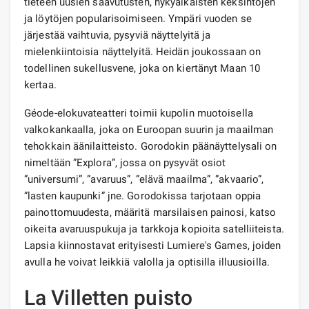
tieteen uusien saavutusten, nykyaikaisten keksintöjen
ja löytöjen popularisoimiseen. Ympäri vuoden se
järjestää vaihtuvia, pysyviä näyttelyitä ja
mielenkiintoisia näyttelyitä. Heidän joukossaan on
todellinen sukellusvene, joka on kiertänyt Maan 10
kertaa.
Géode-elokuvateatteri toimii kupolin muotoisella
valkokankaalla, joka on Euroopan suurin ja maailman
tehokkain äänilaitteisto. Gorodokin päänäyttelysali on
nimeltään ”Explora”, jossa on pysyvät osiot
”universumi”, ”avaruus”, ”elävä maailma”, ”akvaario”,
”lasten kaupunki” jne. Gorodokissa tarjotaan oppia
painottomuudesta, määritä marsilaisen painosi, katso
oikeita avaruuspukuja ja tarkkoja kopioita satelliiteista.
Lapsia kiinnostavat erityisesti Lumiere's Games, joiden
avulla he voivat leikkiä valolla ja optisilla illuusioilla.
La Villetten puisto