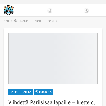
«
»
Koti
🌏 Eurooppa
Ranska
Pariisi
PARIISI
RANSKA
🌏 EUROOPPA
Viihdettä Pariisissa lapsille – luettelo,