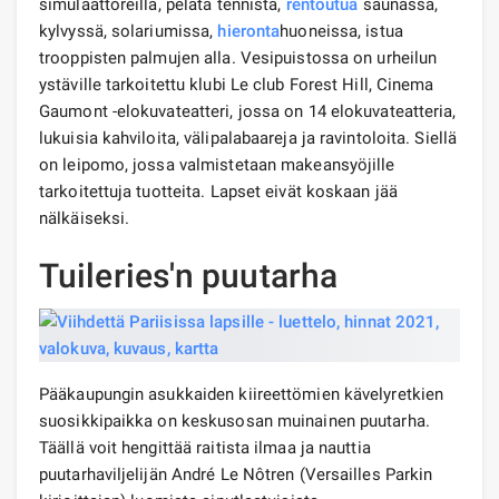
simulaattoreilla, pelata tennistä,
rentoutua
saunassa,
kylvyssä, solariumissa,
hieronta
huoneissa, istua
trooppisten palmujen alla. Vesipuistossa on urheilun
ystäville tarkoitettu klubi Le club Forest Hill, Cinema
Gaumont -elokuvateatteri, jossa on 14 elokuvateatteria,
lukuisia kahviloita, välipalabaareja ja ravintoloita. Siellä
on leipomo, jossa valmistetaan makeansyöjille
tarkoitettuja tuotteita. Lapset eivät koskaan jää
nälkäiseksi.
Tuileries'n puutarha
Pääkaupungin asukkaiden kiireettömien kävelyretkien
suosikkipaikka on keskusosan muinainen puutarha.
Täällä voit hengittää raitista ilmaa ja nauttia
puutarhaviljelijän André Le Nôtren (Versailles Parkin