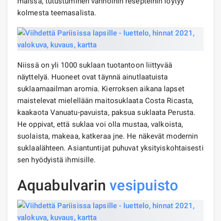
maissa, tutustuminen vanhoihin resepteihin löytyy
kolmesta teemasalista.
Niissä on yli 1000 suklaan tuotantoon liittyvää
näyttelyä. Huoneet ovat täynnä ainutlaatuista
suklaamaailman aromia. Kierroksen aikana lapset
maistelevat mielellään maitosuklaata Costa Ricasta,
kaakaota Vanuatu-pavuista, paksua suklaata Perusta.
He oppivat, että suklaa voi olla mustaa, valkoista,
suolaista, makeaa, katkeraa jne. He näkevät modernin
suklaalähteen. Asiantuntijat puhuvat yksityiskohtaisesti
sen hyödyistä ihmisille.
Aquabulvarin
vesipuisto