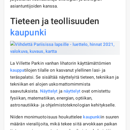
asiantuntijoiden kanssa.
Tieteen ja teollisuuden
kaupunki
La Villette Parkin vanhan lihatorin käyttämättömien
kauppa
tilojen tilalle on kasvanut ylellinen lasi- ja
teräspalatsi. Se sisältää näyttelyitä tieteen, tekniikan ja
tekniikan eri alojen uskomattomimmista
saavutuksista.
Näyttelyt
ja
näyttelyt
ovat omistettu
fysiikan, matematiikan, energian, optiikan,
astronautiikka- ja ohjelmistoteknologian kehitykselle.
Niiden monimuotoisuus houkuttelee
kaupunki
in suuren
määrän vierailijoita, mikä tekee siitä arvokkaan paikan