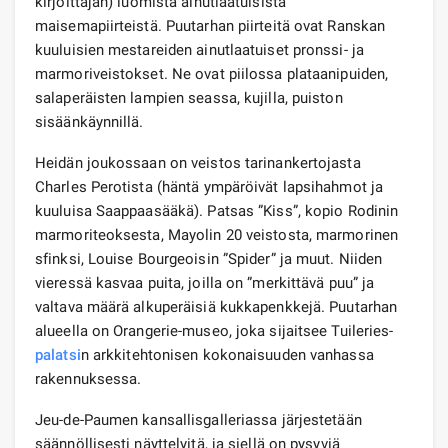
kirjoittajan) luomista ainutlaatuisista
maisemapiirteistä. Puutarhan piirteitä ovat Ranskan
kuuluisien mestareiden ainutlaatuiset pronssi- ja
marmoriveistokset. Ne ovat piilossa plataanipuiden,
salaperäisten lampien seassa, kujilla, puiston
sisäänkäynnillä.
Heidän joukossaan on veistos tarinankertojasta
Charles Perotista (häntä ympäröivät lapsihahmot ja
kuuluisa Saappaasääkä). Patsas ”Kiss”, kopio Rodinin
marmoriteoksesta, Mayolin 20 veistosta, marmorinen
sfinksi, Louise Bourgeoisin ”Spider” ja muut. Niiden
vieressä kasvaa puita, joilla on ”merkittävä puu” ja
valtava määrä alkuperäisiä kukkapenkkejä. Puutarhan
alueella on Orangerie-museo, joka sijaitsee Tuileries-
palatsi
n arkkitehtonisen kokonaisuuden vanhassa
rakennuksessa.
Jeu-de-Paumen kansallisgalleriassa järjestetään
säännöllisesti näyttelyitä, ja siellä on pysyviä