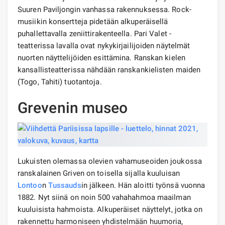
Suuren Paviljongin vanhassa rakennuksessa. Rock-
musiikin konsertteja pidetään alkuperäisellä
puhallettavalla zeniittirakenteella. Pari Valet -
teatterissa lavalla ovat nykykirjailijoiden näytelmät
nuorten näyttelijöiden esittämina. Ranskan kielen
kansallisteatterissa nähdään ranskankielisten maiden
(Togo, Tahiti) tuotantoja.
Grevenin museo
Lukuisten olemassa olevien vahamuseoiden joukossa
ranskalainen Griven on toisella sijalla kuuluisan
Lontoo
n
Tussauds
in jälkeen. Hän aloitti työnsä vuonna
1882. Nyt siinä on noin 500 vahahahmoa maailman
kuuluisista hahmoista. Alkuperäiset näyttelyt, jotka on
rakennettu harmoniseen yhdistelmään huumoria,