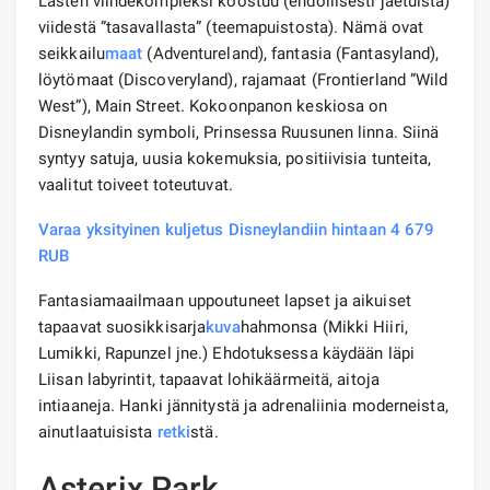
Lasten viihdekompleksi koostuu (ehdollisesti jaetuista)
viidestä ”tasavallasta” (teemapuistosta). Nämä ovat
seikkailu
maat
(Adventureland), fantasia (Fantasyland),
löytömaat (Discoveryland), rajamaat (Frontierland ”Wild
West”), Main Street. Kokoonpanon keskiosa on
Disneylandin symboli, Prinsessa Ruusunen linna. Siinä
syntyy satuja, uusia kokemuksia, positiivisia tunteita,
vaalitut toiveet toteutuvat.
Varaa yksityinen kuljetus Disneylandiin hintaan 4 679
RUB
Fantasiamaailmaan uppoutuneet lapset ja aikuiset
tapaavat suosikkisarja
kuva
hahmonsa (Mikki Hiiri,
Lumikki, Rapunzel jne.) Ehdotuksessa käydään läpi
Liisan labyrintit, tapaavat lohikäärmeitä, aitoja
intiaaneja. Hanki jännitystä ja adrenaliinia moderneista,
ainutlaatuisista
retki
stä.
Asterix Park