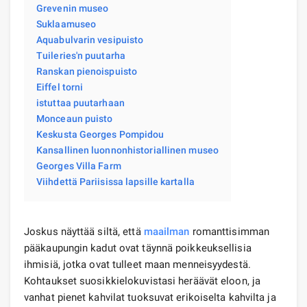
Grevenin museo
Suklaamuseo
Aquabulvarin vesipuisto
Tuileries'n puutarha
Ranskan pienoispuisto
Eiffel torni
istuttaa puutarhaan
Monceaun puisto
Keskusta Georges Pompidou
Kansallinen luonnonhistoriallinen museo
Georges Villa Farm
Viihdettä Pariisissa lapsille kartalla
Joskus näyttää siltä, ​​että
maailman
romanttisimman
pääkaupungin kadut ovat täynnä poikkeuksellisia
ihmisiä, jotka ovat tulleet maan menneisyydestä.
Kohtaukset suosikkielokuvistasi heräävät eloon, ja
vanhat pienet kahvilat tuoksuvat erikoiselta kahvilta ja