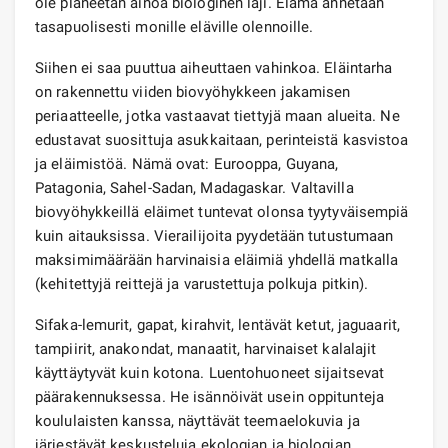
ole planeetan ainoa biologinen laji. Elämä annetaan
tasapuolisesti monille eläville olennoille.
Siihen ei saa puuttua aiheuttaen vahinkoa. Eläintarha
on rakennettu viiden biovyöhykkeen jakamisen
periaatteelle, jotka vastaavat tiettyjä maan alueita. Ne
edustavat suosittuja asukkaitaan, perinteistä kasvistoa
ja eläimistöä. Nämä ovat: Eurooppa, Guyana,
Patagonia, Sahel-Sadan, Madagaskar. Valtavilla
biovyöhykkeillä eläimet tuntevat olonsa tyytyväisempiä
kuin aitauksissa. Vierailijoita pyydetään tutustumaan
maksimimäärään harvinaisia ​​eläimiä yhdellä matkalla
(kehitettyjä reittejä ja varustettuja polkuja pitkin).
Sifaka-lemurit, gapat, kirahvit, lentävät ketut, jaguaarit,
tampiirit, anakondat, manaatit, harvinaiset kalalajit
käyttäytyvät kuin kotona. Luentohuoneet sijaitsevat
päärakennuksessa. He isännöivät usein oppitunteja
koululaisten kanssa, näyttävät teemaelokuvia ja
järjestävät keskusteluja ekologian ja biologian