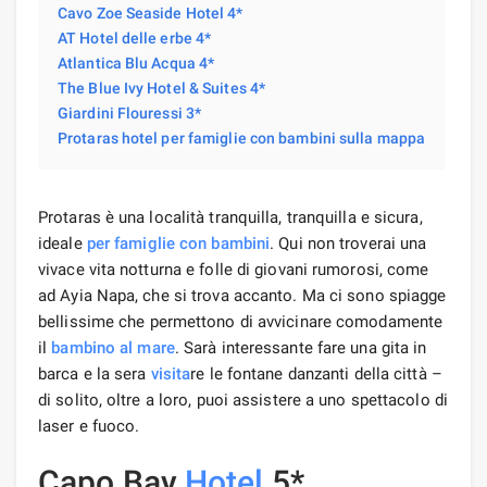
Cavo Zoe Seaside Hotel 4*
AT Hotel delle erbe 4*
Atlantica Blu Acqua 4*
The Blue Ivy Hotel & Suites 4*
Giardini Flouressi 3*
Protaras hotel per famiglie con bambini sulla mappa
Protaras è una località tranquilla, tranquilla e sicura,
ideale
per famiglie con bambini
. Qui non troverai una
vivace vita notturna e folle di giovani rumorosi, come
ad Ayia Napa, che si trova accanto. Ma ci sono spiagge
bellissime che permettono di avvicinare comodamente
il
bambino
al mare
. Sarà interessante fare una gita in
barca e la sera
visita
re le fontane danzanti della città –
di solito, oltre a loro, puoi assistere a uno spettacolo di
laser e fuoco.
Capo Bay
Hotel
5*