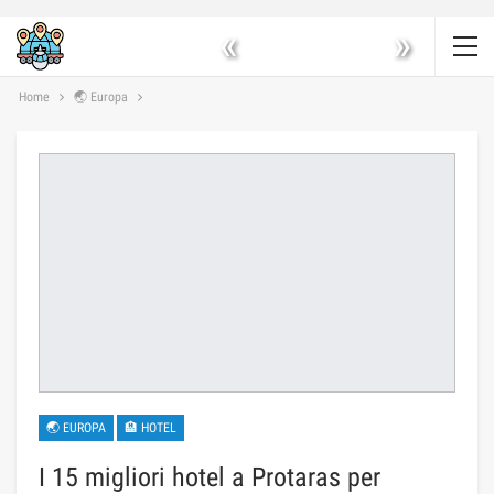
«
»
Home
🌏 Europa
🌏 EUROPA
🏨 HOTEL
I 15 migliori hotel a Protaras per