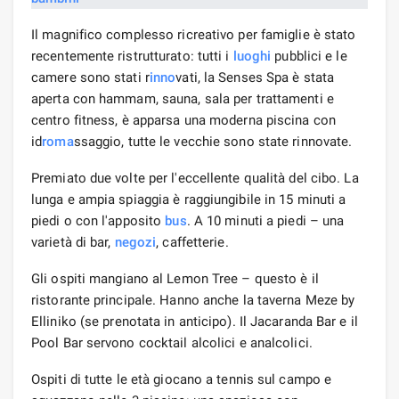
Il magnifico complesso ricreativo per famiglie è stato
recentemente ristrutturato: tutti i
luoghi
pubblici e le
camere sono stati r
inno
vati, la Senses Spa è stata
aperta con hammam, sauna, sala per trattamenti e
centro fitness, è apparsa una moderna piscina con
id
roma
ssaggio, tutte le vecchie sono state rinnovate.
Premiato due volte per l'eccellente qualità del cibo. La
lunga e ampia spiaggia è raggiungibile in 15 minuti a
piedi o con l'apposito
bus
. A 10 minuti a piedi – una
varietà di bar,
negozi
, caffetterie.
Gli ospiti mangiano al Lemon Tree – questo è il
ristorante principale. Hanno anche la taverna Meze by
Elliniko (se prenotata in anticipo). Il Jacaranda Bar e il
Pool Bar servono cocktail alcolici e analcolici.
Ospiti di tutte le età giocano a tennis sul campo e