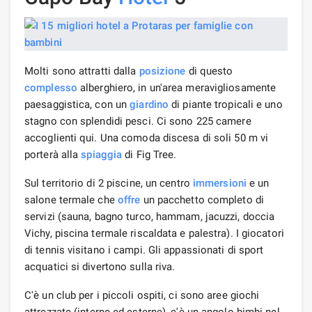
Molti sono attratti dalla
posizione
di questo
complesso
alberghiero, in un'area meravigliosamente
paesaggistica, con un
giardino
di piante tropicali e uno
stagno con splendidi pesci. Ci sono 225 camere
accoglienti qui. Una comoda discesa di soli 50 m vi
porterà alla
spiaggia
di Fig Tree.
Sul territorio di 2 piscine, un centro
immersioni
e un
salone termale che
offre
un pacchetto completo di
servizi (sauna, bagno turco, hammam, jacuzzi, doccia
Vichy, piscina termale riscaldata e palestra). I giocatori
di tennis visitano i campi. Gli appassionati di sport
acquatici si divertono sulla riva.
C'è un club per i piccoli ospiti, ci sono aree giochi
attrezzate (interne ed esterne), c'è un angolo bimbi nel