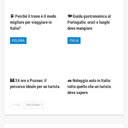
🚆 Perché il treno è il modo
🍽️ Guida gastronomica al
migliore per viaggiare in
Portogallo: orari e luoghi
Italia?
dove mangiare
POLONIA
ITALIA
🏰 24 ore a Poznan: il
🚗 Noleggio auto in Italia:
percorso ideale per un turista
tutto quello che un turista
deve sapere
PREV
PROSSIMA