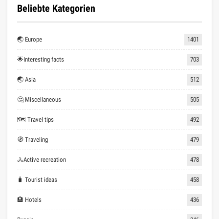
Beliebte Kategorien
🌏 Europe
1401
🌟Interesting facts
703
🌏 Asia
512
🤔 Miscellaneous
505
🗺 Travel tips
492
🧭 Traveling
479
🚴Active recreation
478
🧳 Tourist ideas
458
🏨 Hotels
436