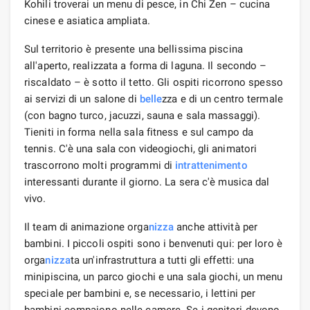
Kohili troverai un menu di pesce, in Chi Zen – cucina
cinese e asiatica ampliata.
Sul territorio è presente una bellissima piscina
all'aperto, realizzata a forma di laguna. Il secondo –
riscaldato – è sotto il tetto. Gli ospiti ricorrono spesso
ai servizi di un salone di
belle
zza e di un centro termale
(con bagno turco, jacuzzi, sauna e sala massaggi).
Tieniti in forma nella sala fitness e sul campo da
tennis. C'è una sala con videogiochi, gli animatori
trascorrono molti programmi di
intrattenimento
interessanti durante il giorno. La sera c'è musica dal
vivo.
Il team di animazione orga
nizza
anche attività per
bambini. I piccoli ospiti sono i benvenuti qui: per loro è
orga
nizza
ta un'infrastruttura a tutti gli effetti: una
minipiscina, un parco giochi e una sala giochi, un menu
speciale per bambini e, se necessario, i lettini per
bambini compaiono nelle camere. Se i genitori devono