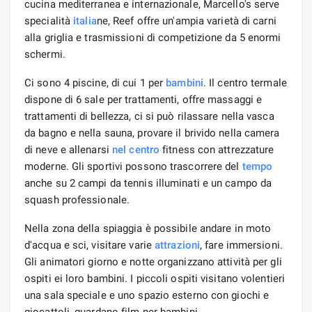
cucina mediterranea e internazionale, Marcello's serve
specialità
italia
ne, Reef offre un'ampia varietà di carni
alla griglia e trasmissioni di competizione da 5 enormi
schermi.
Ci sono 4 piscine, di cui 1 per
bambini
. Il centro termale
dispone di 6 sale per trattamenti, offre massaggi e
trattamenti di bellezza, ci si può rilassare nella vasca
da bagno e nella sauna, provare il brivido nella camera
di neve e allenarsi
nel centro
fitness con attrezzature
moderne. Gli sportivi possono trascorrere del
tempo
anche su 2 campi da tennis illuminati e un campo da
squash professionale.
Nella zona della spiaggia è possibile andare in moto
d'acqua e sci, visitare varie
attrazioni
, fare immersioni.
Gli animatori giorno e notte organizzano attività per gli
ospiti ei loro bambini. I piccoli ospiti visitano volentieri
una sala speciale e uno spazio esterno con giochi e
giocattoli, guardano film per bambini.