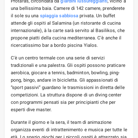
Protaras, circondata da
giardini lussureggianti
, vicino a
una bellissima baia. Camere di 142 camere, prenderete
il sole su una
spiaggia sabbiosa
privata. Un buffet
attende gli ospiti al Salamina (un ristorante di cucina
internazionale), à ​​la carte sarà servito al Basilikos, che
propone piatti della cucina mediterranea. C'è anche il
ricercatissimo bar a bordo piscina Yialos.
C'è un centro termale con una serie di servizi
tradizionali e una palestra. Gli ospiti possono praticare
aerobica, giocare a tennis, badminton, bowling, ping-
pong, bingo, andare in bicicletta. Gli appassionati di
“sport passivi” guardano le trasmissioni in diretta delle
competizioni. La struttura dispone di un diving center
con programmi pensati sia per principianti che per
esperti dive master.
Durante il giorno e la sera, il team di animazione
organizza eventi di intrattenimento e musica per tutte le
età. Lo spazio giochi per i piccoli ospiti è attrezzato sia