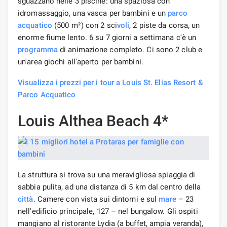
sguazzano nelle 3 piscine: una spaziosa con
idromassaggio, una vasca per bambini e un
parco
acquatico
(500 m²) con 2 sci
voli
, 2 piste da corsa, un
enorme fiume lento. 6 su 7 giorni a settimana c'è un
programma
di animazione completo. Ci sono 2 club e
un'area giochi all'aperto per bambini.
Visualizza i prezzi per i tour a Louis St. Elias Resort &
Parco Acquatico
Louis Althea Beach 4*
La struttura si trova su una meravigliosa spiaggia di
sabbia pulita, ad una distanza di 5 km dal centro della
città
. Camere con vista sui dintorni e sul
mare
– 23
nell'edificio principale, 127 – nel bungalow. Gli ospiti
mangiano al ristorante Lydia (a buffet, ampia veranda),