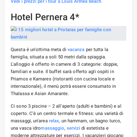
Vedi i prezzi per i tour a Louis Althea Beach
Hotel Pernera 4*
Questa è un'ottima meta di
vacanza
per tutta la
famiglia, situata a soli 50 metri dalla spiaggia.
L'alloggio è offerto in camere di 3 categorie: doppie,
familiari e suite. Il buffet sarà offerto agli ospiti in
Priamos e Kamares (ristoranti con cucina locale e
internazionale), il menù potrà essere consumato in
Thalassa e Asian Amarante.
Ci sono 3 piscine – 2 all'aperto (adulti e bambini) e al
coperto. C'è un centro termale e fitness: una varietà di
massaggi, un'area
relax
, un hammam, un bagno turco,
una vasca idro
massaggio
,
servizi
di estetista e
moderne attrezzature per esercizi. I vacanzieri giocano