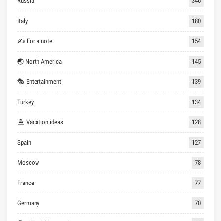
Russia
346
Italy
180
✍ For a note
154
🌏 North America
145
🎭 Entertainment
139
Turkey
134
🏝 Vacation ideas
128
Spain
127
Moscow
78
France
77
Germany
70