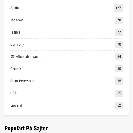
Spain
127
Moscow
78
France
77
Germany
70
🏖 Affordable vacation
64
Greece
60
Saint Petersburg
55
USA
55
England
52
Populärt På Sajten