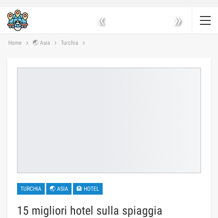
«
»
Home
🌏 Asia
Turchia
TURCHIA
🌏 ASIA
🏨 HOTEL
15 migliori hotel sulla spiaggia