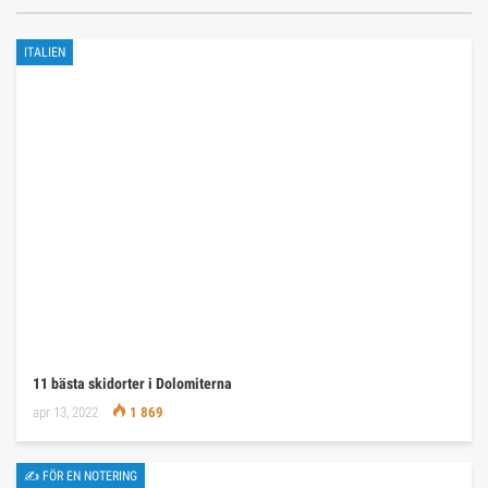
ITALIEN
11 bästa skidorter i Dolomiterna
apr 13, 2022
1 869
✍ FÖR EN NOTERING