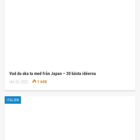
Vad du ska ta med från Japan – 20 bästa idéerna
okt 26, 2022
1 608
ITALIEN