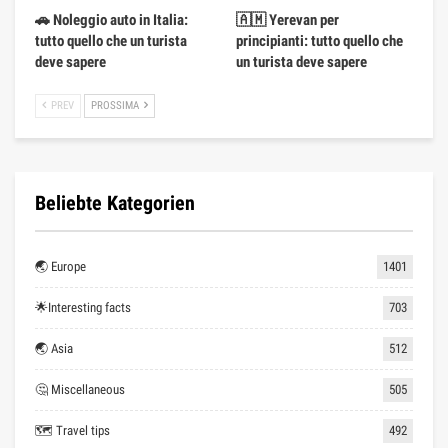
🚗 Noleggio auto in Italia:
🇦🇲 Yerevan per
tutto quello che un turista
principianti: tutto quello che
deve sapere
un turista deve sapere
PREV
PROSSIMA
Beliebte Kategorien
🌏 Europe
1401
🌟Interesting facts
703
🌏 Asia
512
🤔 Miscellaneous
505
🗺 Travel tips
492