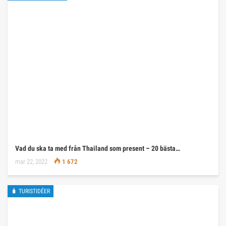
Vad du ska ta med från Thailand som present – 20 bästa…
mar 22, 2022
1 672
🧳 TURISTIDÉER