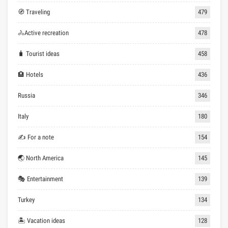
🧭 Traveling
479
🚴Active recreation
478
🧳 Tourist ideas
458
🏨 Hotels
436
Russia
346
Italy
180
✍ For a note
154
🌏 North America
145
🎭 Entertainment
139
Turkey
134
🏝 Vacation ideas
128