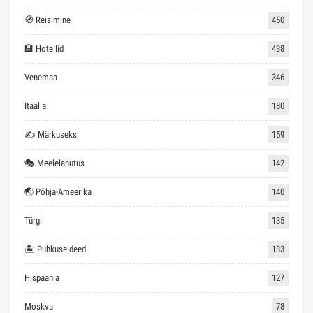
🧭 Reisimine
450
🏨 Hotellid
438
Venemaa
346
Itaalia
180
✍ Märkuseks
159
🎭 Meelelahutus
142
🌏 Põhja-Ameerika
140
Türgi
135
🏝 Puhkuseideed
133
Hispaania
127
Moskva
78