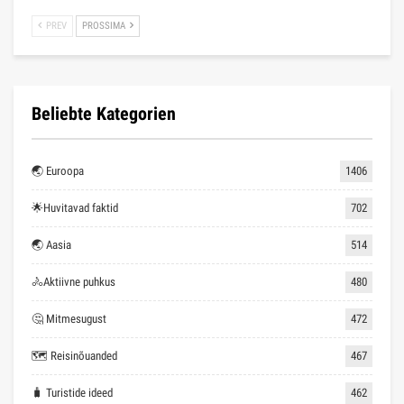
PREV
PROSSIMA
Beliebte Kategorien
🌏 Euroopa
1406
🌟Huvitavad faktid
702
🌏 Aasia
514
🚴Aktiivne puhkus
480
🤔 Mitmesugust
472
🗺 Reisinõuanded
467
🧳 Turistide ideed
462