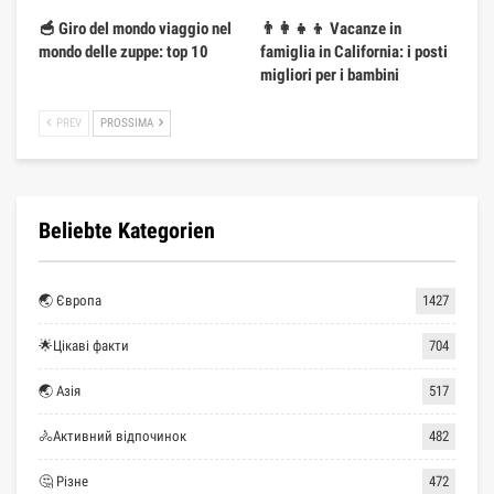
🥣 Giro del mondo viaggio nel
👨‍👩‍👧‍👦 Vacanze in
mondo delle zuppe: top 10
famiglia in California: i posti
migliori per i bambini
PREV
PROSSIMA
Beliebte Kategorien
🌏 Європа
1427
🌟Цікаві факти
704
🌏 Азія
517
🚴Активний відпочинок
482
🤔 Різне
472