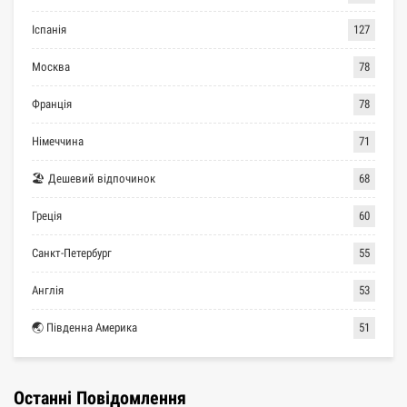
Іспанія
127
Москва
78
Франція
78
Німеччина
71
🏖 Дешевий відпочинок
68
Греція
60
Санкт-Петербург
55
Англія
53
🌏 Південна Америка
51
Останні Повідомлення