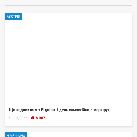
АВСТРІЯ
Що подивитися у Відні за 1 день самостійно – маршрут,…
Чер 8, 2022
8 007
НІМЕЧЧИНА