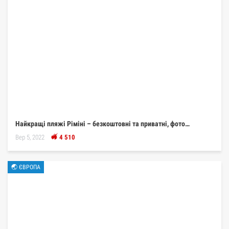
Найкращі пляжі Ріміні – безкоштовні та приватні, фото…
Вер 5, 2022
4 510
🌏 ЄВРОПА