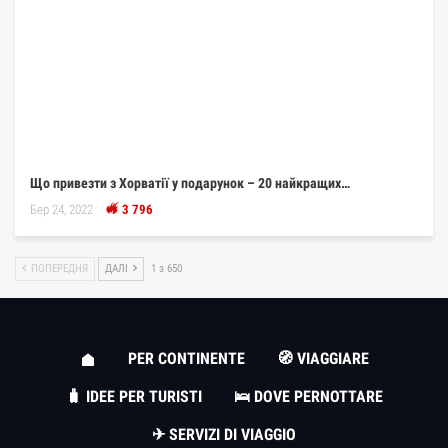
Що привезти з Хорватії у подарунок – 20 найкращих…
Бер 24, 2022
3 796
ПОПЕРЕДНЯ
ДАЛІ
1 з 650
PER CONTINENTE
🧭 VIAGGIARE
🧳 IDEE PER TURISTI
🛌 DOVE PERNOTTARE
✈ SERVIZI DI VIAGGIO