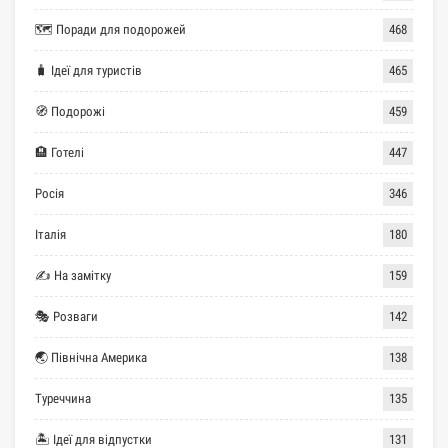
🗺 Поради для подорожей
468
🧳 Ідеї для туристів
465
🧭 Подорожі
459
🏨 Готелі
447
Росія
346
Італія
180
✍ На замітку
159
🎭 Розваги
142
🌏 Північна Америка
138
Туреччина
135
🏝 Ідеї для відпустки
131