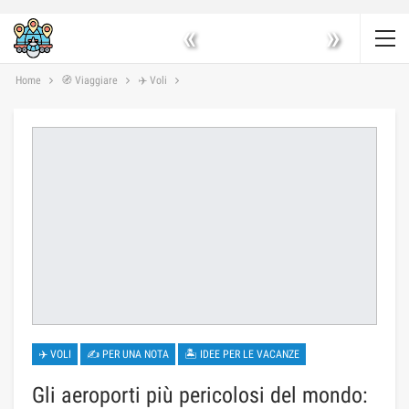
«
»
Home
🧭 Viaggiare
✈️ Voli
✈️ VOLI
✍ PER UNA NOTA
🏝 IDEE PER LE VACANZE
Gli aeroporti più pericolosi del mondo: