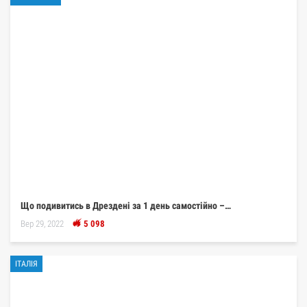
Що подивитись в Дрездені за 1 день самостійно –…
Вер 29, 2022
5 098
ІТАЛІЯ