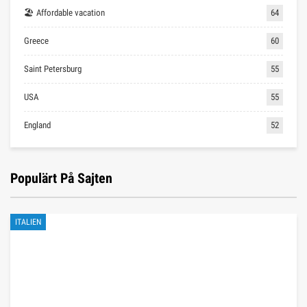
🏖 Affordable vacation
64
Greece
60
Saint Petersburg
55
USA
55
England
52
Populärt På Sajten
ITALIEN