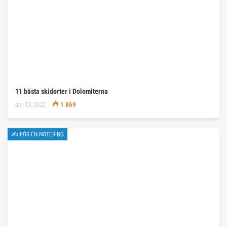
11 bästa skidorter i Dolomiterna
apr 13, 2022
1 869
✍ FÖR EN NOTERING