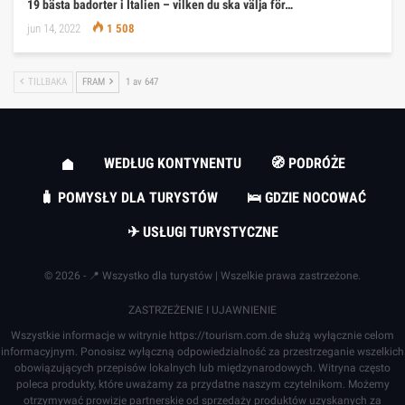
19 bästa badorter i Italien – vilken du ska välja för…
jun 14, 2022
1 508
TILLBAKA
FRAM
1 av 647
WEDŁUG KONTYNENTU
🧭 PODRÓŻE
🧳 POMYSŁY DLA TURYSTÓW
🛌 GDZIE NOCOWAĆ
✈ USŁUGI TURYSTYCZNE
© 2026 - 📍 Wszystko dla turystów | Wszelkie prawa zastrzeżone.
ZASTRZEŻENIE I UJAWNIENIE
Wszystkie informacje w witrynie
https://tourism.com.de
służą wyłącznie celom
informacyjnym. Ponosisz wyłączną odpowiedzialność za przestrzeganie wszelkich
obowiązujących przepisów lokalnych lub międzynarodowych. Witryna często
poleca produkty, które uważamy za przydatne naszym czytelnikom. Możemy
otrzymywać prowizje partnerskie od sprzedaży produktów uzyskanych za