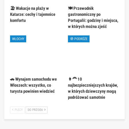
🏖️ Wakacje na plaży w
🍽️ Przewodnik
Katarze: cechy i tajemnice
gastronomiczny po
komfortu
Portugalii: godziny i miejsca,
w których można zjeść
WŁOCHY
🧭 PODRÓŻE
🚗 Wynajem samochodu we
👩‍🦰 10
Włoszech: wszystko, co
najbezpieczniejszych krajów,
turysta powinien wiedzieć
w których dziewczyny mogą
podróżować samotnie
PLECY
DO PRZODU