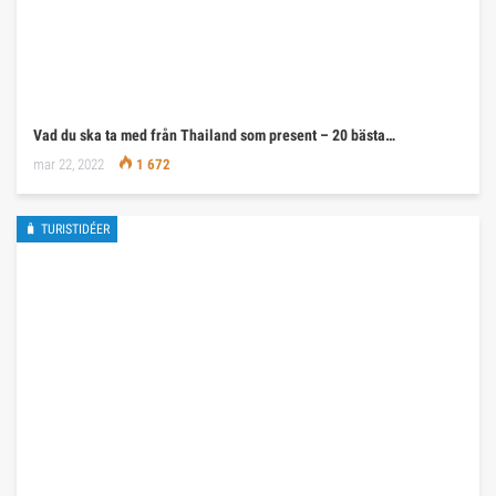
Vad du ska ta med från Thailand som present – 20 bästa…
mar 22, 2022
1 672
🧳 TURISTIDÉER