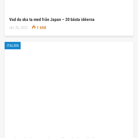
Vad du ska ta med från Japan – 20 bästa idéerna
okt 26, 2022
1 608
ITALIEN