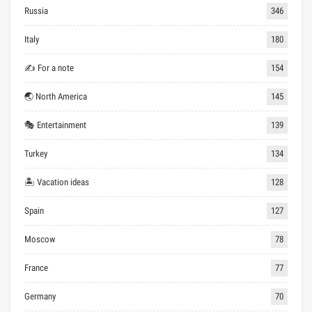
Russia
346
Italy
180
✍ For a note
154
🌏 North America
145
🎭 Entertainment
139
Turkey
134
🏝 Vacation ideas
128
Spain
127
Moscow
78
France
77
Germany
70