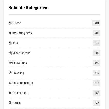
Beliebte Kategorien
🌏 Europe
1401
🌟Interesting facts
703
🌏 Asia
512
🤔 Miscellaneous
505
🗺 Travel tips
492
🧭 Traveling
479
🚴Active recreation
478
🧳 Tourist ideas
458
🏨 Hotels
436