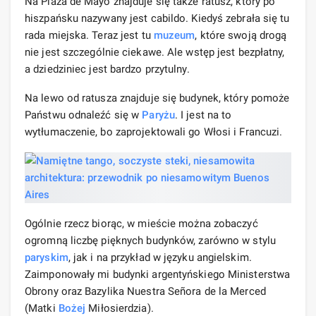
Na Plaza de Mayo znajduje się także ratusz, który po
hiszpańsku nazywany jest cabildo. Kiedyś zebrała się tu
rada miejska. Teraz jest tu
muzeum
, które swoją drogą
nie jest szczególnie ciekawe. Ale wstęp jest bezpłatny,
a dziedziniec jest bardzo przytulny.
Na lewo od ratusza znajduje się budynek, który pomoże
Państwu odnaleźć się w
Paryżu
. I jest na to
wytłumaczenie, bo zaprojektowali go Włosi i Francuzi.
Ogólnie rzecz biorąc, w mieście można zobaczyć
ogromną liczbę pięknych budynków, zarówno w stylu
paryskim
, jak i na przykład w języku angielskim.
Zaimponowały mi budynki argentyńskiego Ministerstwa
Obrony oraz Bazylika Nuestra Señora de la Merced
(Matki
Bożej
Miłosierdzia).