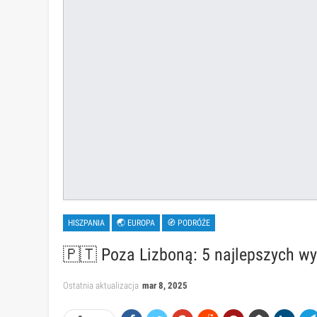
HISZPANIA
🌏 EUROPA
🧭 PODRÓŻE
🇵🇹 Poza Lizboną: 5 najlepszych w
Ostatnia aktualizacja
mar 8, 2025