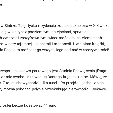
o.
 w Sintrze. Ta gotycka rezydencja została zakupiona w XIX wieku
 się w labirynt z podziemnymi przejściami, sprytnie
ych zwierząt i zaszyfrowanymi wiadomościami na elementach
do wiedzy tajemnej – alchemii i masonerii. Uwielbiam książki,
a da Regaleira można tego wszystkiego dotknąć w rzeczywistości!
 zespołu pałacowo-parkowego jest Studnia Poświęcenia (
Poço
 ziemię symbolizuje według Dantego kręgi piekielne. Mówią, że
 tej studni wychodzi kilka tuneli. Po przejściu jednej z nich
ry można pokonać jedynie przeskakując nierówności. Ciekawe,
dorosłej będzie kosztować 11 euro.