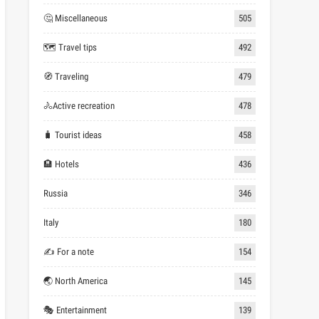
🤔 Miscellaneous
505
🗺 Travel tips
492
🧭 Traveling
479
🚴Active recreation
478
🧳 Tourist ideas
458
🏨 Hotels
436
Russia
346
Italy
180
✍ For a note
154
🌏 North America
145
🎭 Entertainment
139