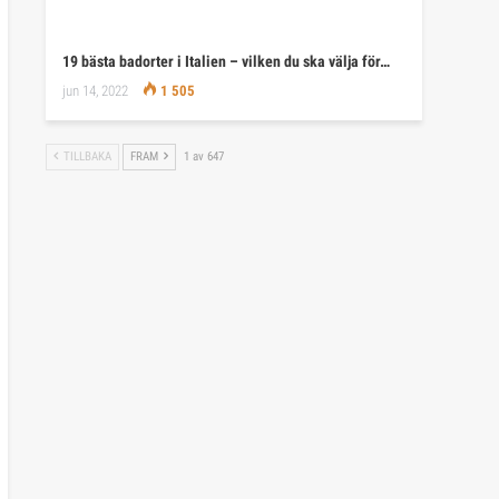
19 bästa badorter i Italien – vilken du ska välja för…
jun 14, 2022
1 505
TILLBAKA
FRAM
1 av 647