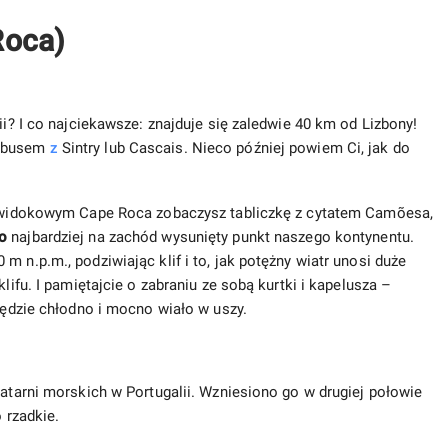
Roca)
ii? I co najciekawsze: znajduje się zaledwie 40 km od Lizbony!
tobusem
z
Sintry lub Cascais. Nieco później powiem Ci, jak do
ie widokowym Cape Roca zobaczysz tabliczkę z cytatem Camõesa,
to
najbardziej na zachód wysunięty punkt naszego kontynentu.
 n.p.m., podziwiając klif i to, jak potężny wiatr unosi duże
lifu. I pamiętajcie o zabraniu ze sobą kurtki i kapelusza –
 będzie chłodno i mocno wiało w uszy.
latarni morskich w Portugalii. Wzniesiono go w drugiej połowie
o rzadkie.