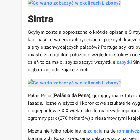
Sintra
Gdybym została poproszona o krótkie opisanie Sintry
kart baśni o walecznych rycerzach i pięknych księżni
się tyle zachwycających pałaców? Portugalscy królo
miasto za dogodne położenie względem stolicy i ocea
dzień to za mało, aby zobaczyć wszystkie
zabytki
Sin
najbardziej uderzające z nich.
Pałac Pena (
Palácio da Pena
), górujący majestatycz
fasada, liczne wieżyczki i koronkowe sztukaterie w
drugiej połowie XIX wieku jako letnia rezydencja rod
ogromny park (270 hektarów) z niesamowitymi krajob
Można nie tylko robić jasne
zdjęcia
na tle
romantycz
komnatach. Koszt zwiedzania pałacu wraz z parkiem t