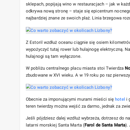
sklepach, popijają wino w restauracjach – jak w ka
odkrywa nową stronę – staje się epicentrum nocnego
najbardziej znane ze swoich plaż. Linia brzegowa roz
Z Estoril wzdłuż oceanu ciągnie się osiem kilometr
wypożyczyć tutaj rower lub hulajnogę elektryczną. N
hulajnogi są tam wyłączone.
W pobliżu centralnego placu miasta stoi Twierdza
No
zbudowane w XVI wieku. A w 19 roku po raz pierwszy 
Obecnie za imponującymi murami mieści się
hotel
i 
teren twierdzy można wejść za darmo, jednak za zwie
Jeśli pójdziesz dalej wzdłuż wybrzeża, dotrzesz do 
latarni morskiej Santa Marta (
Farol de Santa Marta
).