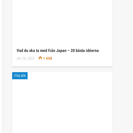
Vad du ska ta med från Japan – 20 bästa idéerna
okt 26, 2022
1 608
ITALIEN