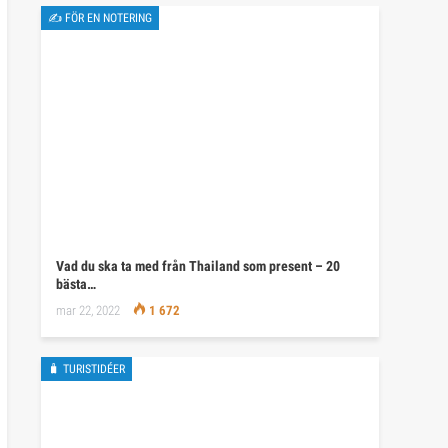
✍ FÖR EN NOTERING
Vad du ska ta med från Thailand som present – 20
bästa…
mar 22, 2022
1 672
🧳 TURISTIDÉER