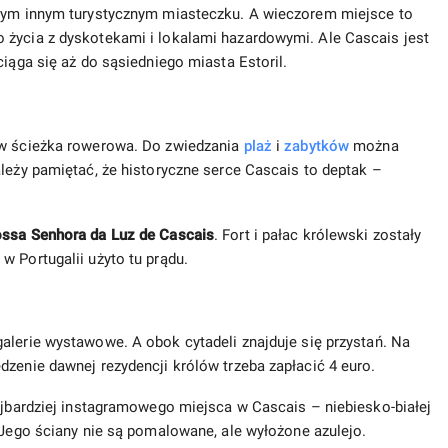
żdym innym turystycznym miasteczku. A wieczorem miejsce to
 życia z dyskotekami i lokalami hazardowymi. Ale Cascais jest
ciąga się aż do sąsiedniego miasta Estoril.
ów ścieżka rowerowa. Do zwiedzania
plaż
i
zabytków
można
ależy pamiętać, że historyczne serce Cascais to deptak –
ssa Senhora da Luz de Cascais
. Fort i pałac królewski zostały
w Portugalii użyto tu prądu.
galerie wystawowe. A obok cytadeli znajduje się przystań. Na
dzenie dawnej rezydencji królów trzeba zapłacić 4 euro.
najbardziej instagramowego miejsca w Cascais – niebiesko-białej
 Jego ściany nie są pomalowane, ale wyłożone azulejo.