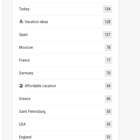
Turkey
134
🏝 Vacation ideas
128
Spain
127
Moscow
78
France
77
Germany
70
🏖 Affordable vacation
64
Greece
60
Saint Petersburg
55
USA
55
England
52