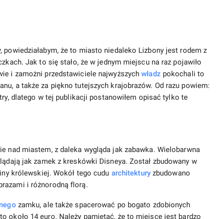
, powiedziałabym, że to miasto niedaleko Lizbony jest rodem z
czkach. Jak to się stało, że w jednym miejscu na raz pojawiło
wie i zamożni przedstawiciele najwyższych
władz
pokochali to
nu, a także za piękno tutejszych krajobrazów. Od razu powiem:
try, dlatego w tej publikacji postanowiłem opisać tylko te
nie nad miastem, z daleka wygląda jak zabawka. Wielobarwna
yglądają jak zamek z kreskówki Disneya. Został zbudowany w
ziny królewskiej. Wokół tego cudu
architektury
zbudowano
razami i różnorodną florą.
nego
zamku, ale także spacerować po bogato zdobionych
o około 14 euro. Należy pamiętać, że to miejsce jest bardzo