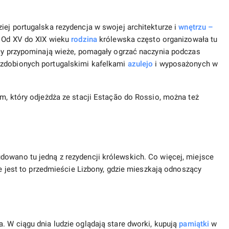
iej portugalska rezydencja w swojej architekturze i
wnętrzu –
. Od XV do XIX wieku
rodzina
królewska często organizowała tu
icy przypominają wieże, pomagały ogrzać naczynia podczas
ozdobionych portugalskimi kafelkami
azulejo
i wyposażonych w
em, który odjeżdża ze stacji Estação do Rossio, można też
dowano tu jedną z rezydencji królewskich. Co więcej, miejsce
nie jest to przedmieście Lizbony, gdzie mieszkają odnoszący
. W ciągu dnia ludzie oglądają stare dworki, kupują
pamiątki
w