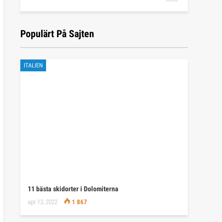
Populärt På Sajten
ITALIEN
11 bästa skidorter i Dolomiterna
apr 13, 2022
1 867