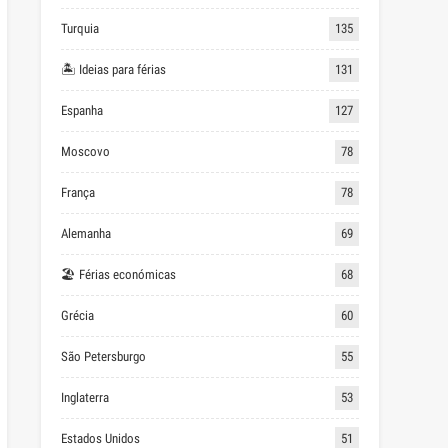
Turquia
135
🏝 Ideias para férias
131
Espanha
127
Moscovo
78
França
78
Alemanha
69
🏖 Férias económicas
68
Grécia
60
São Petersburgo
55
Inglaterra
53
Estados Unidos
51