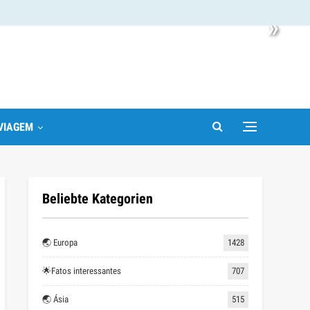
»
VIAGEM
Beliebte Kategorien
🌏 Europa
1428
🌟Fatos interessantes
707
🌏 Ásia
515