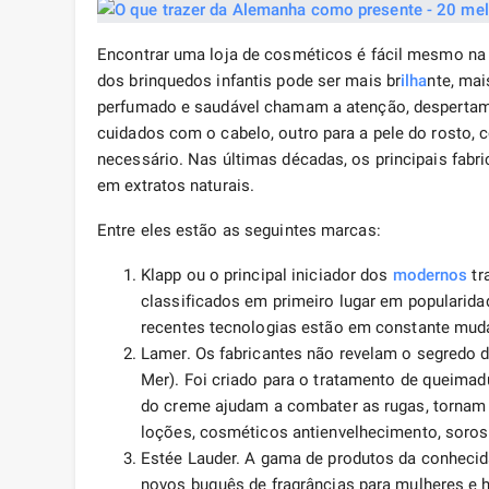
Encontrar uma loja de cosméticos é fácil mesmo na 
dos brinquedos infantis pode ser mais br
ilha
nte, mai
perfumado e saudável chamam a atenção, despertam 
cuidados com o cabelo, outro para a pele do rosto, 
necessário. Nas últimas décadas, os principais fab
em extratos naturais.
Entre eles estão as seguintes marcas:
Klapp ou o principal iniciador dos
modernos
tr
classificados em primeiro lugar em popularid
recentes tecnologias estão em constante mud
Lamer. Os fabricantes não revelam o segredo 
Mer). Foi criado para o tratamento de queima
do creme ajudam a combater as rugas, tornam a
loções, cosméticos antienvelhecimento, soros
Estée Lauder. A gama de produtos da conhecid
novos buquês de fragrâncias para mulheres e