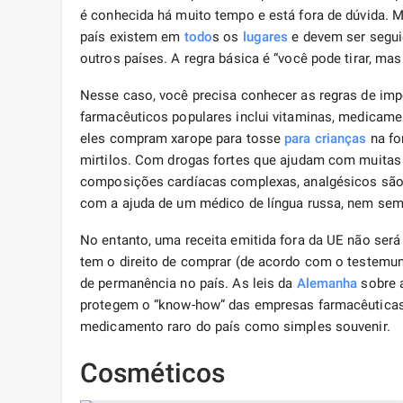
é conhecida há muito tempo e está fora de dúvida.
país existem em
todo
s os
lugares
e devem ser segu
outros países. A regra básica é “você pode tirar, mas 
Nesse caso, você precisa conhecer as regras de imp
farmacêuticos populares inclui vitaminas, medicamen
eles compram xarope para tosse
para crianças
na fo
mirtilos. Com drogas fortes que ajudam com muitas 
composições cardíacas complexas, analgésicos são
com a ajuda de um médico de língua russa, nem sem
No entanto, uma receita emitida fora da UE não será 
tem o direito de comprar (de acordo com o testemu
de permanência no país. As leis da
Alemanha
sobre 
protegem o “know-how” das empresas farmacêuticas 
medicamento raro do país como simples souvenir.
Cosméticos