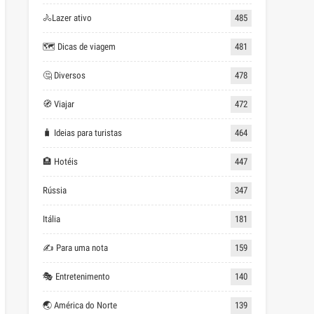
🚴Lazer ativo
485
🗺 Dicas de viagem
481
🤔 Diversos
478
🧭 Viajar
472
🧳 Ideias para turistas
464
🏨 Hotéis
447
Rússia
347
Itália
181
✍ Para uma nota
159
🎭 Entretenimento
140
🌏 América do Norte
139