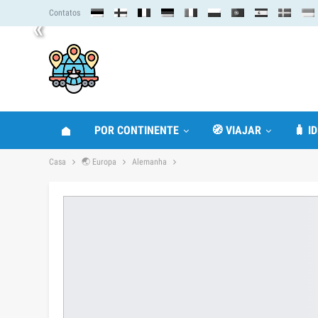
Contatos
«
POR CONTINENTE
🧭 VIAJAR
🧳 I
Casa
🌏 Europa
Alemanha