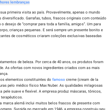
sua primeira visita ao país. Provavelmente, apenas o mundo
s diversificado. Garrafas, tubos, frascos originais com conteúdo
o desejo de “comprar para toda a família, amigos”. Um para
corpo, crianças pequenas. E será sempre um presente bonito e
ricantes de cosméticos criaram coleções exclusivas baseadas
atamentos de beleza. Por cerca de 40 anos, os produtos foram
ade. As ofertas com novos ingredientes criados com as mais
ança.
dos elementos constituintes do
famoso
creme (cream de la
duras pelo médico físico Max Nuber. As qualidades milagrosas
 pele suave e flexível. A empresa produz máscaras, tônicos,
 terapêuticos.
a marca alemã inclui muitos belos frascos de presente com
 homens. Surgida no mercado em 1946, a empresa construiu seu