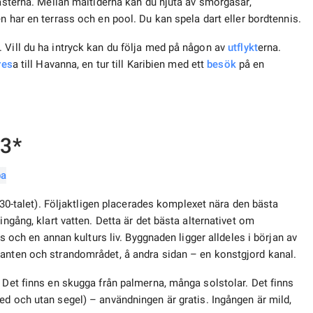
gästerna. Mellan måltiderna kan du njuta av smörgåsar,
en har en terrass och en pool. Du kan spela dart eller bordtennis.
 Vill du ha intryck kan du följa med på någon av
utflykt
erna.
res
a till Havanna, en tur till Karibien med ett
besök
på en
 3*
 30-talet). Följaktligen placerades komplexet nära den bästa
ingång, klart vatten. Detta är det bästa alternativet om
ks och en annan kulturs liv. Byggnaden ligger alldeles i början av
lanten och strandområdet, å andra sidan – en konstgjord kanal.
. Det finns en skugga från palmerna, många solstolar. Det finns
 och utan segel) – användningen är gratis. Ingången är mild,