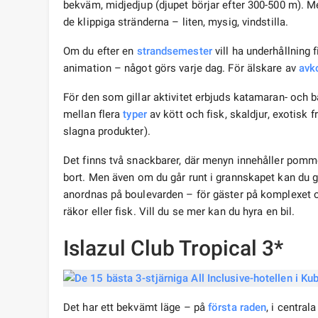
bekväm, midjedjup (djupet börjar efter 300-500 m).
de klippiga stränderna – liten, mysig, vindstilla.
Om du efter en
strandsemester
vill ha underhållning 
animation – något görs varje dag. För älskare av
avk
För den som gillar aktivitet erbjuds katamaran- och bå
mellan flera
typer
av kött och fisk, skaldjur, exotisk 
slagna produkter).
Det finns två snackbarer, där menyn innehåller pomme
bort. Men även om du går runt i grannskapet kan du gå
anordnas på boulevarden – för gäster på komplexet o
räkor eller fisk. Vill du se mer kan du hyra en bil.
Islazul Club Tropical 3*
Det har ett bekvämt läge – på
första raden
, i centra