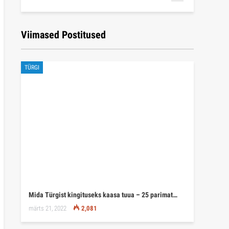
Viimased Postitused
TÜRGI
Mida Türgist kingituseks kaasa tuua – 25 parimat…
märts 21, 2022
2,081