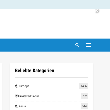
»
Beliebte Kategorien
🌏 Euroopa
1406
🌟Huvitavad faktid
702
🌏 Aasia
514