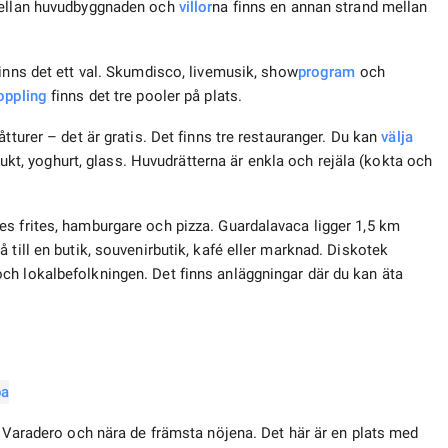
 Mellan huvudbyggnaden och
villor
na finns en annan strand mellan
finns det ett val. Skumdisco, livemusik, show
program
och
oppling
finns det tre pooler på plats.
tturer – det är gratis. Det finns tre restauranger. Du kan
välja
frukt, yoghurt, glass. Huvudrätterna är enkla och rejäla (kokta och
s frites, hamburgare och pizza. Guardalavaca ligger 1,5 km
 till en butik, souvenirbutik, kafé eller marknad. Diskotek
ch lokalbefolkningen. Det finns anläggningar där du kan äta
la Varadero och nära de främsta nöjena. Det här är en plats med