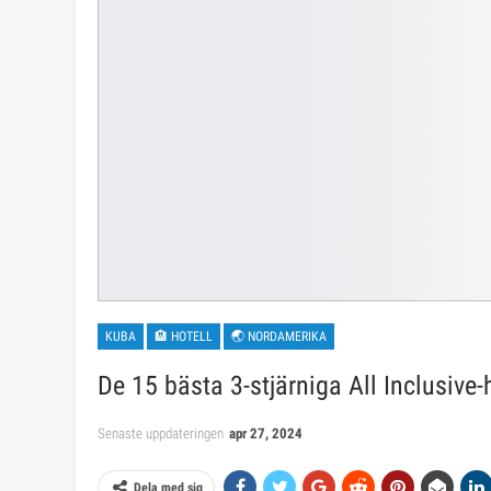
KUBA
🏨 HOTELL
🌏 NORDAMERIKA
De 15 bästa 3-stjärniga All Inclusive-
Senaste uppdateringen
apr 27, 2024
Dela med sig