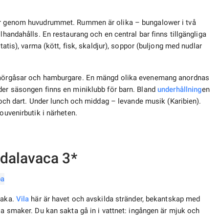
 är genom huvudrummet. Rummen är olika – bungalower i två
lhandahålls. En restaurang och en central bar finns tillgängliga
tatis), varma (kött, fisk, skaldjur), soppor (buljong med nudlar
 smörgåsar och hamburgare. En mängd olika evenemang anordnas
der säsongen finns en miniklubb för barn. Bland
underhållning
en
is och dart. Under lunch och middag – levande musik (Karibien).
ouvenirbutik i närheten.
dalavaca 3*
vaka.
Vila
här är havet och avskilda stränder, bekantskap med
la smaker. Du kan sakta gå in i vattnet: ingången är mjuk och