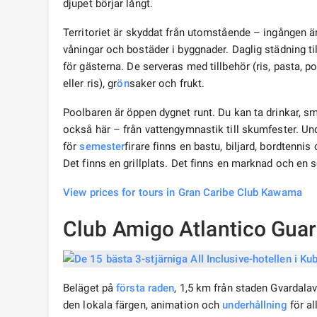
djupet börjar långt.
Territoriet är skyddat från utomstående – ingången
våningar och bostäder i byggnader. Daglig städning til
för gästerna. De serveras med tillbehör (ris, pasta, po
eller ris), gr
ön
saker och frukt.
Poolbaren är öppen dygnet runt. Du kan ta drinkar,
också här – från vattengymnastik till skumfester. Un
för
semester
firare finns en bastu, biljard, bordtenn
Det finns en grillplats. Det finns en marknad och en s
View prices for tours in Gran Caribe Club Kawama
Club Amigo Atlantico Guar
Beläget på
första raden
, 1,5 km från staden Gvardala
den lokala färgen, animation och
underhållning
för al