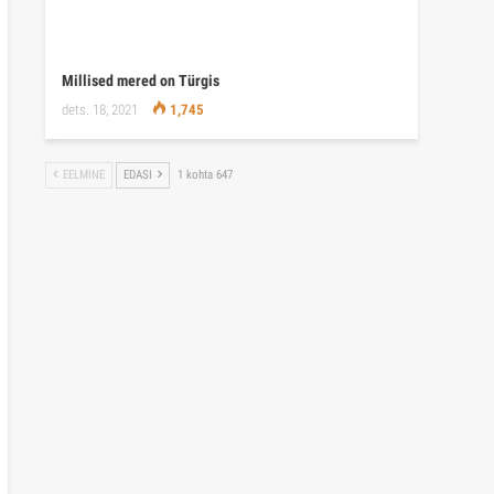
Millised mered on Türgis
dets. 18, 2021
1,745
EELMINE
EDASI
1 kohta 647