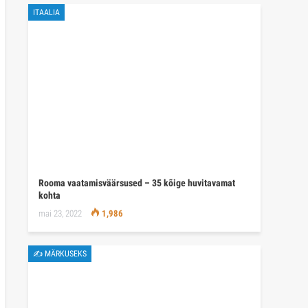
ITAALIA
Rooma vaatamisväärsused – 35 kõige huvitavamat
kohta
mai 23, 2022
1,986
✍ MÄRKUSEKS