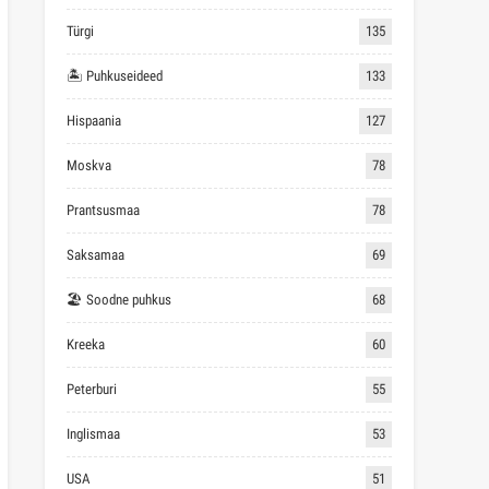
Türgi
135
🏝 Puhkuseideed
133
Hispaania
127
Moskva
78
Prantsusmaa
78
Saksamaa
69
🏖 Soodne puhkus
68
Kreeka
60
Peterburi
55
Inglismaa
53
USA
51