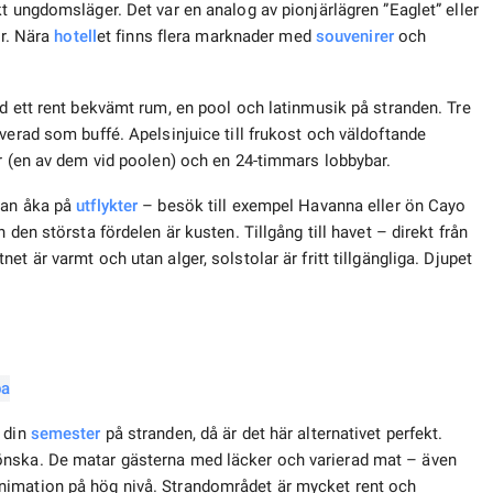
t ungdomsläger. Det var en analog av pionjärlägren ”Eaglet” eller
er. Nära
hotell
et finns flera marknader med
souvenirer
och
d ett rent bekvämt rum, en pool och latinmusik på stranden. Tre
verad som buffé. Apelsinjuice till frukost och väldoftande
er (en av dem vid poolen) och en 24-timmars lobbybar.
kan åka på
utflykter
– besök till exempel Havanna eller ön Cayo
den största fördelen är kusten. Tillgång till havet – direkt från
t är varmt och utan alger, solstolar är fritt tillgängliga. Djupet
v din
semester
på stranden, då är det här alternativet perfekt.
önska. De matar gästerna med läcker och varierad mat – även
nimation på hög nivå. Strandområdet är mycket rent och