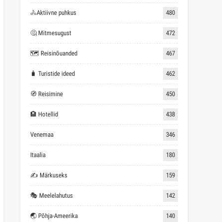
🚴Aktiivne puhkus
480
🤔 Mitmesugust
472
🗺 Reisinõuanded
467
🧳 Turistide ideed
462
🧭 Reisimine
450
🏨 Hotellid
438
Venemaa
346
Itaalia
180
✍ Märkuseks
159
🎭 Meelelahutus
142
🌏 Põhja-Ameerika
140