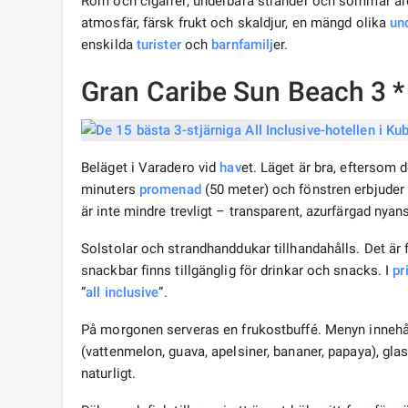
Rom och cigarrer, underbara stränder och sommar åre
atmosfär, färsk frukt och skaldjur, en mängd olika
un
enskilda
turister
och
barn
familj
er.
Gran Caribe Sun Beach 3 *
Beläget i Varadero vid
hav
et. Läget är bra, eftersom 
minuters
promenad
(50 meter) och fönstren erbjuder 
är inte mindre trevligt – transparent, azurfärgad nyan
Solstolar och strandhanddukar tillhandahålls. Det är 
snackbar finns tillgänglig för drinkar och snacks. I
pr
”
all inclusive
”.
På morgonen serveras en frukostbuffé. Menyn innehåller
(vattenmelon, guava, apelsiner, bananer, papaya), glass,
naturligt.