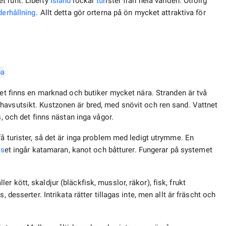
t runt. Liberty
Island
lockar
tur
ister från hela världen. Otrolig
derhållning
. Allt detta gör orterna på ön mycket attraktiva för
det finns en marknad och butiker mycket nära. Stranden är två
havsutsikt. Kustzonen är bred, med snövit och ren sand. Vattnet
s, och det finns nästan inga vågor.
få turister, så det är inga problem med ledigt utrymme. En
is
et ingår katamaran, kanot och båtturer. Fungerar på systemet
 kött, skaldjur (bläckfisk, musslor, räkor), fisk, frukt
 desserter. Intrikata rätter tillagas inte, men allt är fräscht och