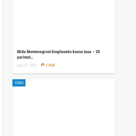
Mida Montenegrost kingituseks kaasa tuua – 20
parimat…
juuli 21, 2022
1,926
TÜRGI