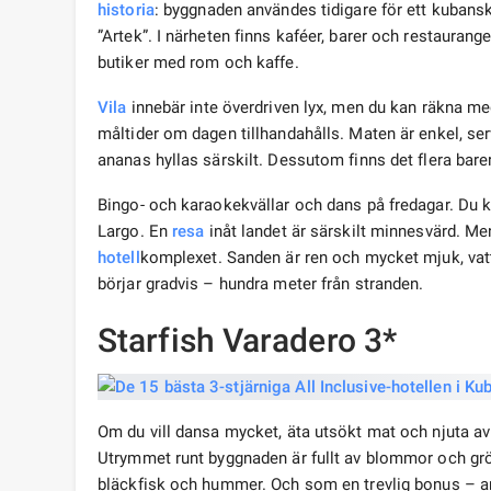
historia
: byggnaden användes tidigare för ett kubansk
”Artek”. I närheten finns kaféer, barer och restaurang
butiker med rom och kaffe.
Vila
innebär inte överdriven lyx, men du kan räkna me
måltider om dagen tillhandahålls. Maten är enkel, ser
ananas hyllas särskilt. Dessutom finns det flera bar
Bingo- och karaokekvällar och dans på fredagar. Du 
Largo. En
resa
inåt landet är särskilt minnesvärd. Men 
hotell
komplexet. Sanden är ren och mycket mjuk, vattne
börjar gradvis – hundra meter från stranden.
Starfish Varadero 3*
Om du vill dansa mycket, äta utsökt mat och njuta a
Utrymmet runt byggnaden är fullt av blommor och gr
bläckfisk och hummer. Och som en trevlig bonus – a