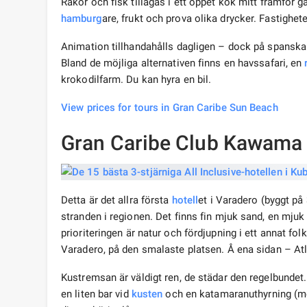
Räkor och fisk tillagas i ett öppet kök mitt framför 
hamburg
are, frukt och prova olika drycker. Fastighet
Animation tillhandahålls dagligen – dock på spanska.
Bland de möjliga alternativen finns en havssafari, en
krokodilfarm. Du kan hyra en bil.
View prices for tours in Gran Caribe Sun Beach
Gran Caribe Club Kawama
Detta är det allra första
hotell
et i Varadero (byggt på
stranden i regionen. Det finns fin mjuk sand, en mjuk 
prioriteringen är natur och fördjupning i ett annat fol
Varadero, på den smalaste platsen. Å ena sidan – At
Kustremsan är väldigt ren, de städar den regelbundet
en liten bar vid
kusten
och en katamaranuthyrning (med