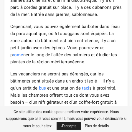
animés au cinéma et une mini discothèque. Il y a un
parc à cordes gratuit sur place. Il y a des cabanons près
de la mer. Entrée sans pierres, sablonneuse.
Cependant, vous pouvez également barboter dans l’eau
du parc aquatique, où 6 toboggans sont équipés. La
zone autour du bâtiment est bien entretenue, il y a un
petit jardin avec des épices. Vous pourrez vous
p
rome
ner le long de l’allée des palmiers et étudier les
plantes de la région méditerranéenne.
Les vacanciers ne seront pas dérangés, car les
bâtiments sont situés dans un endroit isolé – il n’y a
qu’un arrêt de
bus
et une station de
taxi
s à proximité.
Mais les chambres offrent tout ce dont vous avez
besoin – d’un réfrigérateur et d’un coffre-fort gratuit à
une bouilloire avec du thé et des sucreries. Il y a des
Ce site utilise des cookies pour améliorer votre expérience. Nous
appartements spécialement équipés pour les
supposerons que cela vous convient, mais vous pouvez vous désinscrire si
personnes handi
cap
ées.
vous le souhaitez.
J'accepte
Plus de détails