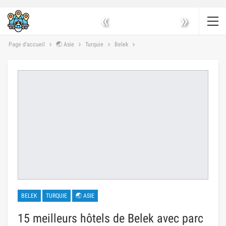
«
»
Page d'accueil
🌏 Asie
Turquie
Belek
BELEK
TURQUIE
🌏 ASIE
15 meilleurs hôtels de Belek avec parc