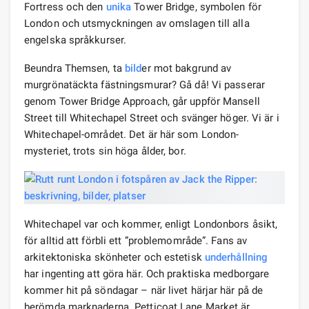
Fortress och den
unika
Tower Bridge, symbolen för
London och utsmyckningen av omslagen till alla
engelska språkkurser.
Beundra Themsen, ta
bild
er mot bakgrund av
murgrönatäckta fästningsmurar? Gå då! Vi passerar
genom Tower Bridge Approach, går uppför Mansell
Street till Whitechapel Street och svänger höger. Vi är i
Whitechapel-området. Det är här som London-
mysteriet, trots sin höga ålder, bor.
Whitechapel var och kommer, enligt Londonbors åsikt,
för alltid att förbli ett ”problemområde”. Fans av
arkitektoniska skönheter och estetisk
underhållning
har ingenting att göra här. Och praktiska medborgare
kommer hit på söndagar – när livet härjar här på de
berömda marknaderna. Petticoat Lane Market är