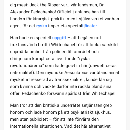
dig mest: Jack the Ripper var… vår landsman, Dr
Alexander Pedachenko! Officiellt anlände han till
London för kirurgisk praktik, men i själva verket var han
agent för det
ryska
imperiets special
tjänster
.
Han hade en speciell
uppgift
– att begå en rad
fruktansvärda brott i Whitechapel för att locka särskild
uppmärksamhet från polisen till området och
därigenom komplicera livet för de ”ryska
revolutionärerna” som hade grävt in här (oavsett deras
nationalitet). Den mystiske Aesculapius var bland annat
mycket intresserad av transsexualitet, kunde klä sig
som kvinna och väckte därför inte rädsla bland sina
offer. Pedachenko försvann spårlöst från Whitechapel.
Man tror att den brittiska underrättelsetjänsten grep
honom och lade honom på ett psykiatriskt sjukhus,
men utan publicitet – för att inte förvärra den
internationella situationen. Vad, det här alternativet