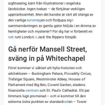
sightseeing, känt från illustrationer i engelska
läroböcker. Ingen tvekan – de förtjänar verkligen
uppmärksamhet. Men det kanske är värt att stänga av
den vanliga
turistväg
en och fördjupa sig i
sammanvävningen av gamla gator höljda i en dimma av
hemligheter och mysterier? För dig har vi förberett en
rutt
runt London: i Jack the Rippers fotspår.
Gå nerför Mansell Street,
sväng in på Whitechapel
Först kommer vi såklart att hylla historien och
arkitekturen – Buckingham Palace, Piccadilly Circus,
Trafalgar Square, Westminster Abbey, Houses of
Parliament med Big Ben, Covent Garden, stadens
finansiella
centrum
och St. Paul's Cathedral. Ett par
timmars lugn promenad – och vi kommer till den
extrema östra punkten av standard
rutt
en – Tower