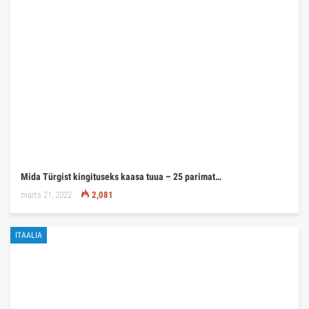
Mida Türgist kingituseks kaasa tuua – 25 parimat…
märts 21, 2022
2,081
ITAALIA