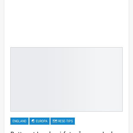
ENGLAND
🌏 EUROPA
🗺 RESE-TIPS