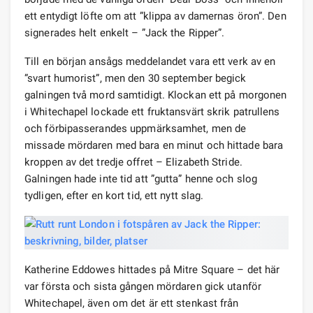
ett entydigt löfte om att ”klippa av damernas öron”. Den
signerades helt enkelt – ”Jack the Ripper”.
Till en början ansågs meddelandet vara ett verk av en
”svart humorist”, men den 30 september begick
galningen två mord samtidigt. Klockan ett på morgonen
i Whitechapel lockade ett fruktansvärt skrik patrullens
och förbipasserandes uppmärksamhet, men de
missade mördaren med bara en minut och hittade bara
kroppen av det tredje offret – Elizabeth Stride.
Galningen hade inte tid att ”gutta” henne och slog
tydligen, efter en kort tid, ett nytt slag.
Katherine Eddowes hittades på Mitre Square – det här
var första och sista gången mördaren gick utanför
Whitechapel, även om det är ett stenkast från