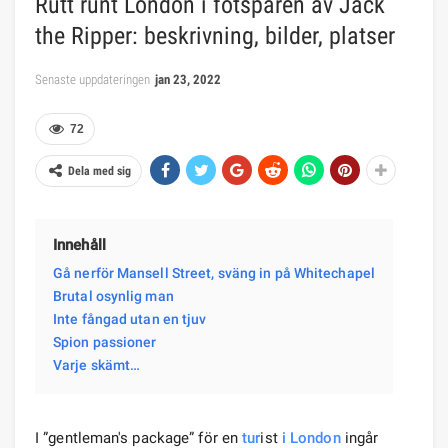
Rutt runt London i fotspåren av Jack
the Ripper: beskrivning, bilder, platser
Senaste uppdateringen
jan 23, 2022
72
Dela med sig
Innehåll
Gå nerför Mansell Street, sväng in på Whitechapel
Brutal osynlig man
Inte fångad utan en tjuv
Spion passioner
Varje skämt…
I ”gentleman's package” för en
tur
ist
i London
ingår