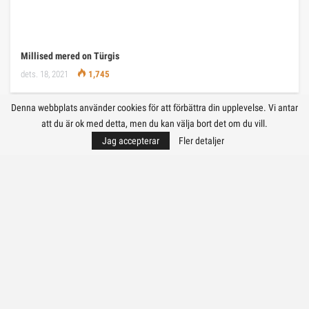
Millised mered on Türgis
dets. 18, 2021
1,745
Denna webbplats använder cookies för att förbättra din upplevelse. Vi antar
EELMINE
EDASI
1 kohta 647
att du är ok med detta, men du kan välja bort det om du vill.
Jag accepterar
Fler detaljer
EFTER KONTINENT
🧭 RESOR
🧳 TURISTIDÉER
🛌 VAR MAN KAN BO
✈ RESETJÄNSTER
© 2026 - 📍 Allt för turister | Alla rättigheter förbehållna.
DISCLAIMER AND DISCLOSURE
All information på webbplatsen
https://tourism.com.de
är endast av