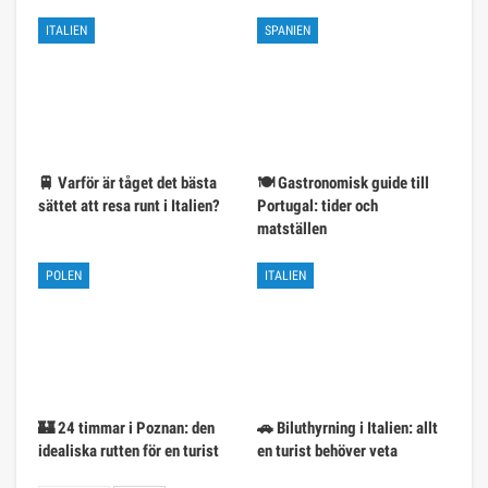
ITALIEN
SPANIEN
🚆 Varför är tåget det bästa
🍽️ Gastronomisk guide till
sättet att resa runt i Italien?
Portugal: tider och
matställen
POLEN
ITALIEN
🏰 24 timmar i Poznan: den
🚗 Biluthyrning i Italien: allt
idealiska rutten för en turist
en turist behöver veta