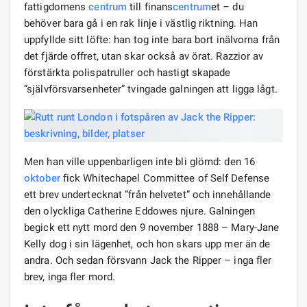
fattigdomens
centrum
till finans
centrum
et – du
behöver bara gå i en rak linje i västlig riktning. Han
uppfyllde sitt löfte: han tog inte bara bort inälvorna från
det fjärde offret, utan skar också av örat. Razzior av
förstärkta polispatruller och hastigt skapade
”självförsvarsenheter” tvingade galningen att ligga lågt.
Men han ville uppenbarligen inte bli glömd: den 16
oktober
fick Whitechapel Committee of Self Defense
ett brev undertecknat ”från helvetet” och innehållande
den olyckliga Catherine Eddowes njure. Galningen
begick ett nytt mord den 9 november 1888 – Mary-Jane
Kelly dog ​​i sin lägenhet, och hon skars upp mer än de
andra. Och sedan försvann Jack the Ripper – inga fler
brev, inga fler mord.