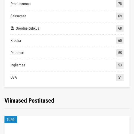
Prantsusmaa
78
Saksamaa
69
🏖 Soodne puhkus
68
Kreeka
60
Peterburi
55
Inglismaa
53
USA
51
Viimased Postitused
TÜRGI