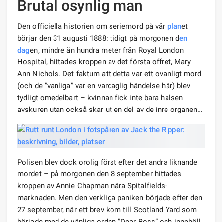
Brutal osynlig man
Den officiella historien om seriemord på vår
plan
et
börjar den 31 augusti 1888: tidigt på morgonen d
en
dag
en, mindre än hundra meter från Royal London
Hospital, hittades kroppen av det första offret, Mary
Ann Nichols. Det faktum att detta var ett ovanligt mord
(och de ”vanliga” var en vardaglig händelse här) blev
tydligt omedelbart – kvinnan fick inte bara halsen
avskuren utan också skar ut en del av de inre organen…
Polisen blev dock orolig först efter det andra liknande
mordet – på morgonen den 8 september hittades
kroppen av Annie Chapman nära Spitalfields-
marknaden. Men den verkliga paniken började efter den
27 september, när ett brev kom till Scotland Yard som
började med de vänliga orden ”Dear Boss” och innehöll