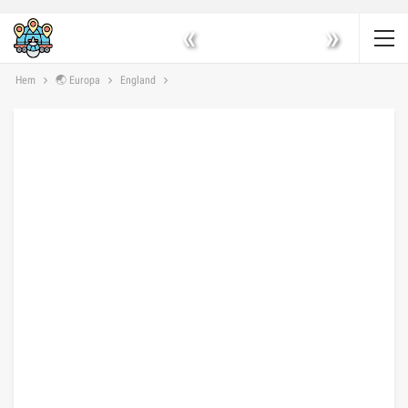
«
»
Hem
🌏 Europa
England