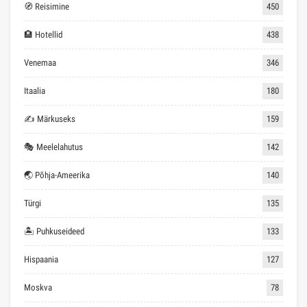
🧭 Reisimine
450
🏨 Hotellid
438
Venemaa
346
Itaalia
180
✍ Märkuseks
159
🎭 Meelelahutus
142
🌏 Põhja-Ameerika
140
Türgi
135
🏝 Puhkuseideed
133
Hispaania
127
Moskva
78