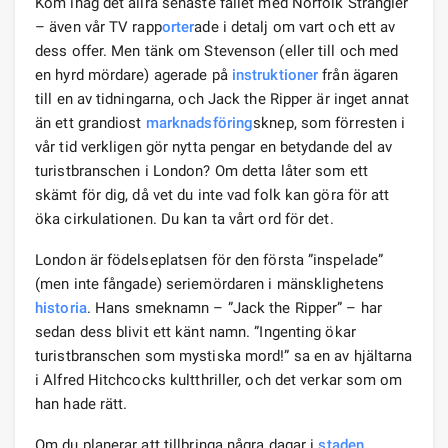
Kom ihåg det allra senaste fallet med Norfolk Strangler
– även vår TV rapp
orter
ade i detalj om vart och ett av
dess offer. Men tänk om Stevenson (eller till och med
en hyrd mördare) agerade på
instruktioner
från ägaren
till en av tidningarna, och Jack the Ripper är inget annat
än ett grandiost
marknadsföring
sknep, som förresten i
vår tid verkligen gör nytta pengar en betydande del av
turistbranschen i London? Om detta låter som ett
skämt för dig, då vet du inte vad folk kan göra för att
öka cirkulationen. Du kan ta vårt ord för det.
London är födelseplatsen för den första ”inspelade”
(men inte fångade) seriemördaren i mänsklighetens
historia
. Hans smeknamn – ”Jack the Ripper” – har
sedan dess blivit ett känt namn. ”Ingenting ökar
turistbranschen som mystiska mord!” sa en av hjältarna
i Alfred Hitchcocks kultthriller, och det verkar som om
han hade rätt.
Om du planerar att tillbringa några dagar i
staden