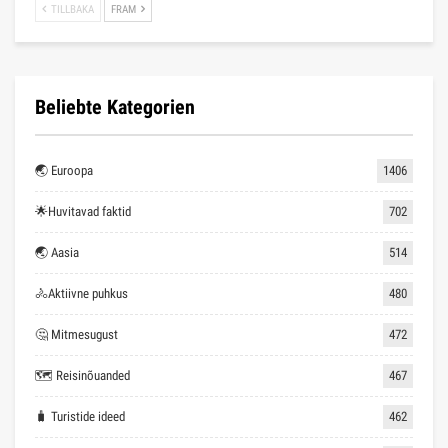
TILLBAKA
FRAM
Beliebte Kategorien
🌏 Euroopa
1406
🌟Huvitavad faktid
702
🌏 Aasia
514
🚴Aktiivne puhkus
480
🤔 Mitmesugust
472
🗺 Reisinõuanded
467
🧳 Turistide ideed
462