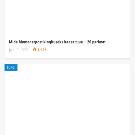
Mida Montenegrost kingituseks kaasa tuua – 20 parimat…
juuli 21, 2022
1,926
TÜRGI