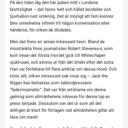
På den tiden låg den här puben mitt i Londons
brottslighet – det fanns helt och hållet bordeller och
tjuvhallon runt omkring. Det är möjligt att fem kvinnor
blev omedvetna vittnen till någon konversation eller
händelse, för vilken de dödades.
Men det finns en annan intressant teori. Bland de
misstänkta finns journalisten Robert Stevenson, som
kort innan det första mordet gick till Whitechapel-
sjukhuset, och skrevs ut från det direkt efter det sista.
Han var författare till flera artiklar om dessa mord. Och
trots allt, vilken intressant sak visar sig – Jack the
Ripper kan betraktas som tabloidpressens
”faderinspiratör”. Det var från artiklarna om denna
galning som allmänhetens intresse för denna typ av
press började. Dessutom ser det ut som att det
äntligen är klart för förlagen vad allmänheten gillar att
läsa om mest!