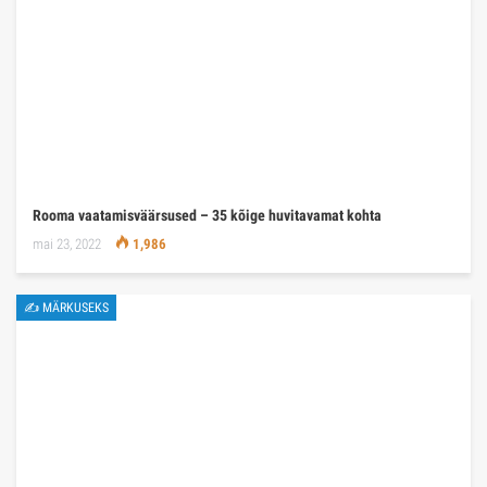
Rooma vaatamisväärsused – 35 kõige huvitavamat kohta
mai 23, 2022
1,986
✍ MÄRKUSEKS