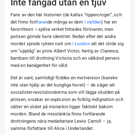
Inte fångad utan en tjuv
Fans av den här historien (de kallas ”ripperologer”, och
det finns fort
faran
de många av dem
i världen
) har en
favoritteori: i själva verket hittades förövaren, men
polisen gömde hans identitet. Redan efter det andra
mordet spreds rykten runt om
i London
att det rörde sig
om ”upptåg” av prins Albert Victor, hertig av Clarence,
barnbarn till drottning Victoria och en välkänd pervers
med en benägenhet för våld.
Det är sant, samtidigt föddes en motversion (kanske
inte utan hjälp av det kungliga hovet) – de säger att
socialister-revolutionärerna som vill lägga skulden på
prinsen, orsakar en explosion av folklig indignation och
sätter en slutet på monarkin ligger faktiskt bakom
morden. Bland de misstänkta finns fortfarande
drottningens nära medarbetare Lewis Carroll – ja,
samma författare till Alice i Underlandet.