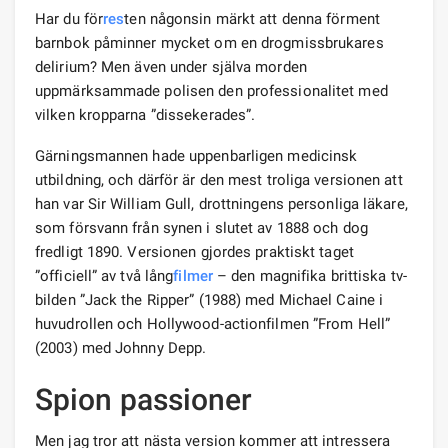
Har du för
res
ten någonsin märkt att denna förment
barnbok påminner mycket om en drogmissbrukares
delirium? Men även under själva morden
uppmärksammade polisen den professionalitet med
vilken kropparna ”dissekerades”.
Gärningsmannen hade uppenbarligen medicinsk
utbildning, och därför är den mest troliga versionen att
han var Sir William Gull, drottningens personliga läkare,
som försvann från synen i slutet av 1888 och dog
fredligt 1890. Versionen gjordes praktiskt taget
”officiell” av två lång
filmer
– den magnifika brittiska tv-
bilden ”Jack the Ripper” (1988) med Michael Caine i
huvudrollen och Hollywood-actionfilmen ”From Hell”
(2003) med Johnny Depp.
Spion passioner
Men jag tror att nästa version kommer att intressera