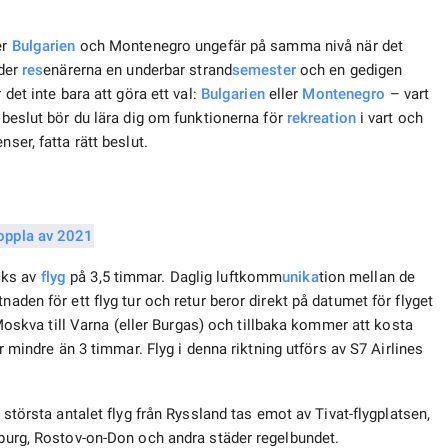
er
Bulgarien
och Montenegro ungefär på samma nivå när det
uder
res
enärerna en underbar strand
semester
och en gedigen
 det inte bara att göra ett val:
Bulgarien
eller
Montenegro
– vart
igt beslut bör du lära dig om funktionerna för
rekreation
i vart och
ser, fatta rätt beslut.
cks av
flyg
på 3,5 timmar. Daglig luftkomm
unika
tion mellan de
naden för ett flyg tur och retur beror direkt på datumet för flyget
n Moskva till Varna (eller Burgas) och tillbaka kommer att kosta
r mindre än 3 timmar. Flyg i denna riktning utförs av S7 Airlines
 största antalet flyg från Ryssland tas emot av Tivat-flygplatsen,
rsburg, Rostov-on-Don och andra städer regelbundet.