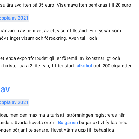
nsulära avgiften på 35 euro. Visumavgiften beräknas till 20 euro.
frånvaron av behovet av ett visumtillstånd. För ryssar som
hövs inget visum och försäkring. Även tull- och
Det enda exportförbudet gäller föremål av konstnärligt och
urister bära 2 liter vin, 1 liter stark
alkohol
och 200 cigaretter
 av
tider, men den maximala turisttillströmningen registreras här
unden. Svarta havets orter
i Bulgarien
börjar aktivt fyllas med
ngen börjar lite senare. Havet värms upp till behagliga