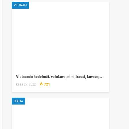
VIETNAM
Vietnamin hedelmät: valokuva, nimi, kausi, kuvaus,…
kesä 27, 2022
721
ITALIA