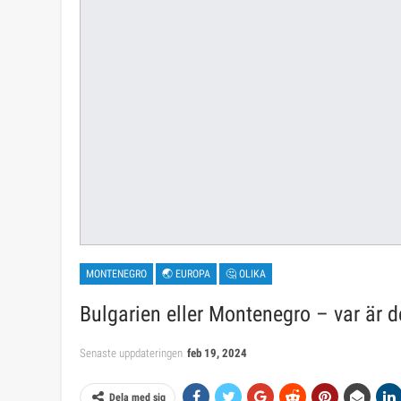
MONTENEGRO
🌏 EUROPA
🤔 OLIKA
Bulgarien eller Montenegro – var är d
Senaste uppdateringen
feb 19, 2024
Dela med sig