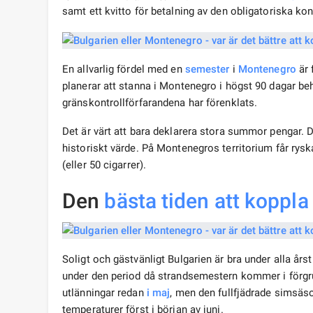
samt ett kvitto för betalning av den obligatoriska ko
En allvarlig fördel med en
semester
i
Montenegro
är 
planerar att stanna i Montenegro i högst 90 dagar be
gränskontrollförfarandena har förenklats.
Det är värt att bara deklarera stora summor pengar. 
historiskt värde. På Montenegros territorium får ryska t
(eller 50 cigarrer).
Den
bästa tiden att koppla
Soligt och gästvänligt Bulgarien är bra under alla års
under den period då strandsemestern kommer i förgr
utlänningar redan
i maj
, men den fullfjädrade simsäso
temperaturer först i början av juni.