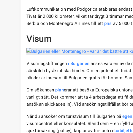
Luftkommunikation med Podgorica etableras endast
Tivat är 2 000 kilometer, vilket tar drygt 3 timmar med 
Serbia och Montenegro Airlines till ett
pris
av 5 000 ti
Visum
Visumlagstiftningen
i Bulgarien
anses vara en av de m
särskilda byråkratiska hinder. Om en potentiell turist 
händer är inresan till Bulgarien gratis för honom. Sa
Om sökanden
plan
erar att besöka Europeiska unionen 
vanligt sätt. Det kommer att ta 4 arbetsdagar att få d
ansökan skickades in). Vid ansökningstillfället bör p
När du ansöker om turistvisum till Bulgarien på
egen
visumcentret eller konsulatet. Bland dem – en ifylld 
sjukförsäkring (policy), kopior av tur- och re
turbiljett