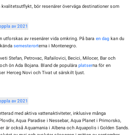
valitetsutflykt, bör resenärer överväga destinationer som
 utforskas av resenärer vida omkring. På bara
en dag
kan du
t kända
semesterort
erna i Montenegro.
eti Stefan, Petrovac, Rafailovici, Becici, Milocer, Bar och
j och ön Ada Bojana. Bland de populära
platser
na för en
r Herceg Novi och Tivat ut särskilt ljust.
tterad med aktiva vattenaktiviteter, inklusive många
Plovdiv, Aqua Paradise i Nessebar, Aqua Planet i Primorsko,
k
er är också Aquamania i Albena och Aquapolis i Golden Sands.
i slutet av maj och avslutar säsongen i mitten av september.