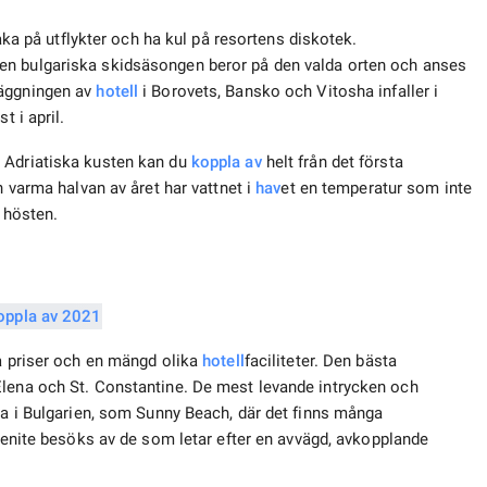
 åka på utflykter och ha kul på resortens diskotek.
en bulgariska skidsäsongen beror på den valda orten och anses
läggningen av
hotell
i Borovets, Bansko och Vitosha infaller i
t i april.
 Adriatiska kusten kan du
koppla av
helt från det första
n varma halvan av året har vattnet i
hav
et en temperatur som inte
å hösten.
ga priser och en mängd olika
hotell
faciliteter. Den bästa
Elena och St. Constantine. De mest levande intrycken och
rna i Bulgarien, som Sunny Beach, där det finns många
Elenite besöks av de som letar efter en avvägd, avkopplande