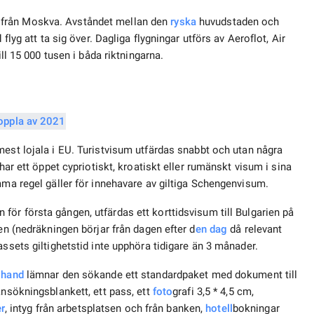
 från Moskva. Avståndet mellan den
ryska
huvudstaden och
flyg att ta sig över. Dagliga flygningar utförs av Aeroflot, Air
ll 15 000 tusen i båda riktningarna.
est lojala i EU. Turistvisum utfärdas snabbt och utan några
har ett öppet cypriotiskt, kroatiskt eller rumänskt visum i sina
mma regel gäller för innehavare av giltiga Schengenvisum.
för första gången, utfärdas ett korttidsvisum till Bulgarien på
en (nedräkningen börjar från dagen efter d
en dag
då relevant
assets giltighetstid inte upphöra tidigare än 3 månader.
 hand
lämnar den sökande ett standardpaket med dokument till
ansökningsblankett, ett pass, ett
foto
grafi 3,5 * 4,5 cm,
er
, intyg från arbetsplatsen och från banken,
hotell
bokningar