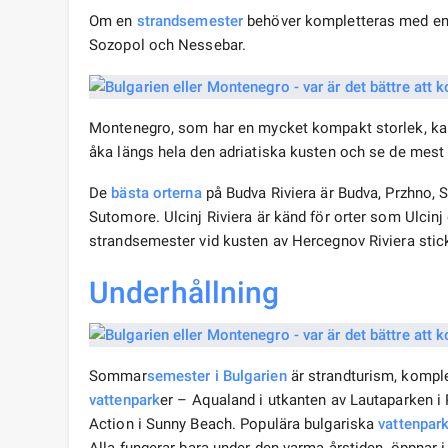
Om en
strandsemester
behöver kompletteras med en k
Sozopol och Nessebar.
Montenegro, som har en mycket kompakt storlek, kan
åka längs hela den adriatiska kusten och se de mes
De
bästa orterna
på Budva Riviera är Budva, Przhno, Sv
Sutomore. Ulcinj Riviera är känd för orter som Ulcin
strandsemester vid kusten av Hercegnov Riviera sticke
Underhållning
Sommar
semester i Bulgarien
är strandturism, komple
vattenpark
er – Aqualand i utkanten av Lautaparken i 
Action i Sunny Beach. Populära bulgariska
vattenpar
Alla fungerar bara under den varma årstiden, öppnar 