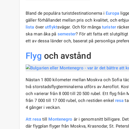
Bland de populära turistdestinationerna i
Europa
ligg
gäller förhållandet mellan pris och kvalitet, och erbj
lista
över
utflykt
svägar. Och för många
turister
räcker
ska man åka på
semester
? För att fatta ett slutgilt
ett av dessa länder och, baserat på personliga preferen
Flyg
och avstånd
Nästan 1 800 kilometer mellan Moskva och Sofia tä
två storstadsflygterminalerna utförs av Aeroflot. Kost
och varierar från 8 000 till 20 500 rubel. Ett flyg frå
från 7 000 till 17 000 rubel, och restiden enkel
resa
ta
4 gånger i veckan.
Att resa
till
Montenegro
är i genomsnitt billigare. Det
där flygplan flyger från Moskva, Krasnodar, St. Pete