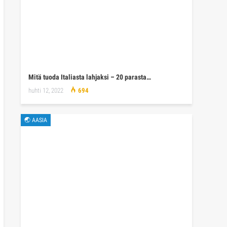
Mitä tuoda Italiasta lahjaksi – 20 parasta…
huhti 12, 2022
694
🌏 AASIA