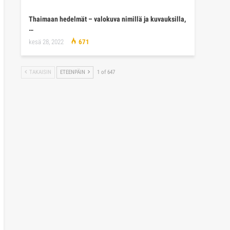
Thaimaan hedelmät – valokuva nimillä ja kuvauksilla,
…
kesä 28, 2022
671
TAKAISIN
ETEENPÄIN
1 of 647