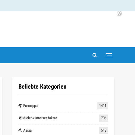
»
Beliebte Kategorien
🌏 Eurooppa
1411
🌟Mielenkiintoiset faktat
706
🌏 Aasia
518