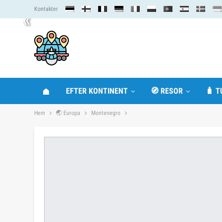
Kontakter
«
EFTER KONTINENT
🧭 RESOR
🧳 T
Hem
🌏 Europa
Montenegro