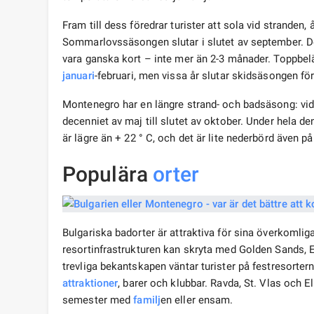
Fram till dess föredrar turister att sola vid stranden,
Sommarlovssäsongen slutar i slutet av september. D
vara ganska kort – inte mer än 2-3 månader. Toppbe
januari
-februari, men vissa år slutar skidsäsongen förs
Montenegro har en längre strand- och badsäsong: vid
decenniet av maj till slutet av oktober. Under hela de
är lägre än + 22 ° C, och det är lite nederbörd även p
Populära
orter
Bulgariska badorter är attraktiva för sina överkomli
resortinfrastrukturen kan skryta med Golden Sands, 
trevliga bekantskapen väntar turister på festresorte
attraktioner
, barer och klubbar. Ravda, St. Vlas och 
semester med
familj
en eller ensam.