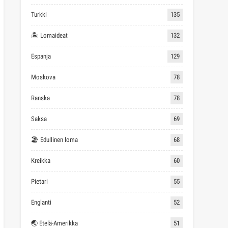
Turkki
135
🏝 Lomaideat
132
Espanja
129
Moskova
78
Ranska
78
Saksa
69
🏖 Edullinen loma
68
Kreikka
60
Pietari
55
Englanti
52
🌏 Etelä-Amerikka
51