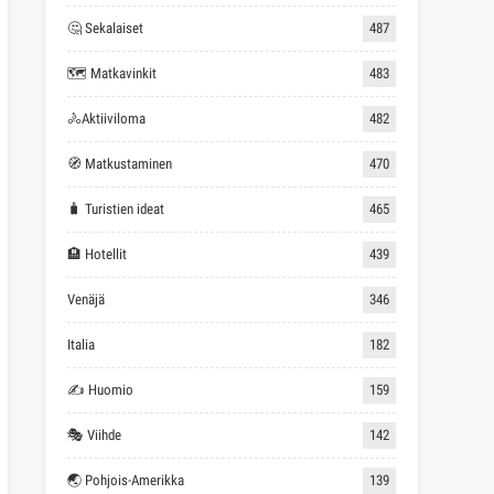
🤔 Sekalaiset
487
🗺 Matkavinkit
483
🚴Aktiiviloma
482
🧭 Matkustaminen
470
🧳 Turistien ideat
465
🏨 Hotellit
439
Venäjä
346
Italia
182
✍ Huomio
159
🎭 Viihde
142
🌏 Pohjois-Amerikka
139