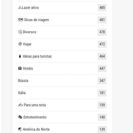
🚴Lazer ativo
485
🗺 Dicas de viagem
481
🤔 Diversos
478
🧭 Viajar
472
🧳 Ideias para turistas
464
🏨 Hotéis
447
Rússia
347
Itália
181
✍ Para uma nota
159
🎭 Entretenimento
140
🌏 América do Norte
139