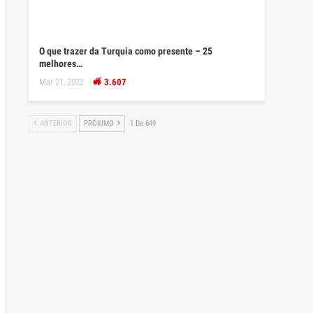
O que trazer da Turquia como presente – 25
melhores…
Mar 21, 2022
3.607
ANTERIOR
PRÓXIMO
1 De 649