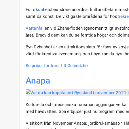
För sk
ön
hetsbeundrare anordnar kulturarbetare mäste
samtida konst. De viktigaste områdena för höst
rekre
Vattenfall
en vid Zhane-floden (genomsnittligt avstån
året. Bredvid dem kan du se forntida högar och do
Byn Dzhanhot är en attraktionsplats för fans av sovjet
värd för kreativa evenemang, och i byn kan du hyra 
Se priser för turer till Gelendzhik
Anapa
Kulturella och medicinska turismanläggningar verkar m
med havsvatten. Spa erbjuder just nu program med 
Visitkort från November Anapa: jordbruksmässor. Här k