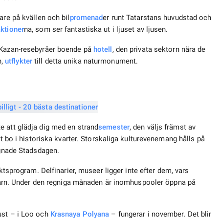
are på kvällen och bil
promenad
er runt Tatarstans huvudstad och
aktioner
na, som ser fantastiska ut i ljuset av ljusen.
a Kazan-resebyråer boende på
hotell
, den privata sektorn nära de
n,
utflykter
till detta unika naturmonument.
e att glädja dig med en strand
semester
, den väljs främst av
tt bo i historiska kvarter. Storskaliga kulturevenemang hålls på
ägnade Stadsdagen.
ktsprogram. Delfinarier, museer ligger inte efter dem, vars
r barn. Under den regniga månaden är inomhuspooler öppna på
ust – i Loo och
Krasnaya Polyana
– fungerar i november. Det blir