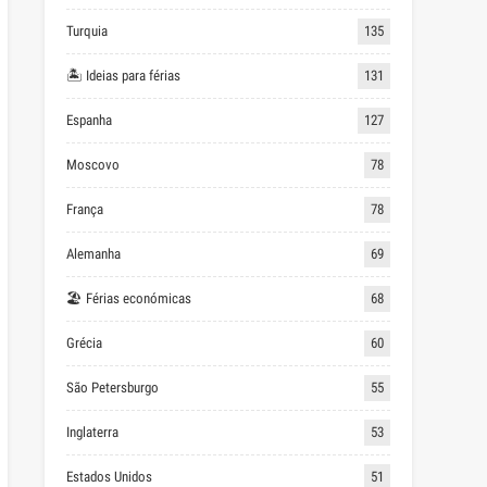
Turquia
135
🏝 Ideias para férias
131
Espanha
127
Moscovo
78
França
78
Alemanha
69
🏖 Férias económicas
68
Grécia
60
São Petersburgo
55
Inglaterra
53
Estados Unidos
51