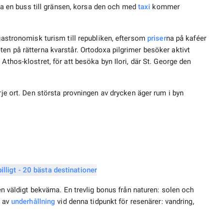
 ta en buss till gränsen, korsa den och med
taxi
kommer
 gastronomisk turism till republiken, eftersom
priser
na på kaféer
en på rätterna kvarstår. Ortodoxa pilgrimer besöker aktivt
a Athos-klostret, för att besöka byn Ilori, där St. George den
arje ort. Den största provningen av drycken äger rum i byn
en väldigt bekväma. En trevlig bonus från naturen: solen och
a av
underhållning
vid denna tidpunkt för resenärer: vandring,