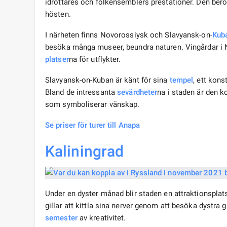
idrottares och folkensemblers prestationer. Den ber
hösten.
I närheten finns Novorossiysk och Slavyansk-on-
Kub
besöka många museer, beundra naturen. Vingårdar i
platser
na för utflykter.
Slavyansk-on-Kuban är känt för sina
tempel
, ett kon
Bland de intressanta
sevärdheter
na i staden är den 
som symboliserar vänskap.
Se priser för turer till Anapa
Kaliningrad
Under en dyster månad blir staden en attraktionspla
gillar att kittla sina nerver genom att besöka dystra 
semester
av kreativitet.