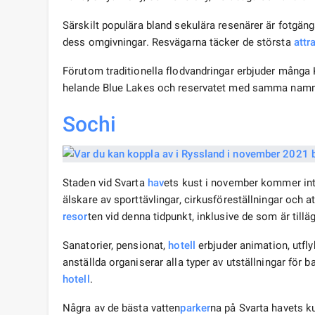
Särskilt populära bland sekulära resenärer är fotgäng
dess omgivningar. Resvägarna täcker de största
attr
Förutom traditionella flodvandringar erbjuder mång
helande Blue Lakes och reservatet med samma nam
Sochi
Staden vid Svarta
hav
ets kust i november kommer int
älskare av sporttävlingar, cirkusföreställningar och a
resor
ten vid denna tidpunkt, inklusive de som är till
Sanatorier, pensionat,
hotell
erbjuder animation, utfly
anställda organiserar alla typer av utställningar fö
hotell
.
Några av de bästa vatten
parker
na på Svarta havets k