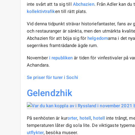
inte svårt att ta sig till
Abchazien
. Från Adler kan du
kollektivtrafik
en till rätt plats.
Vid denna tidpunkt strävar historiefantaster, fans av
och restauranger är sänkta, men den utmärkta kvalitet
Abchazien för att böja sig för
helgedom
arna i det ny
segerrikes framträdande ägde rum.
November
i republiken
är tiden för vinfestivaler på v
Achandara.
Se priser för turer i Sochi
Gelendzhik
På senhösten är kur
orter
,
hotell
,
hotell
inte trångt, m
temperaturen låter dig sola lite. De viktigaste typern
utflykter
, besöka museer.