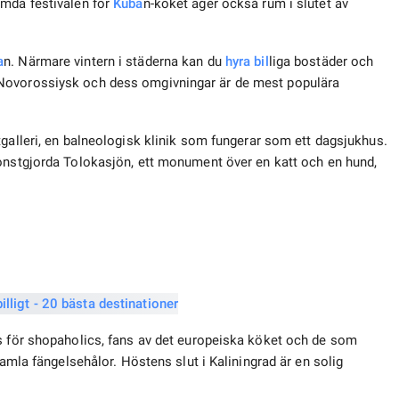
ömda festivalen för
Kuba
n-köket äger också rum i slutet av
a
n. Närmare vintern i städerna kan du
hyra bil
liga bostäder och
 Novorossiysk och dess omgivningar är de mest populära
stgalleri, en balneologisk klinik som fungerar som ett dagsjukhus.
konstgjorda Tolokasjön, ett monument över en katt och en hund,
ts för shopaholics, fans av det europeiska köket och de som
gamla fängelsehålor. Höstens slut i Kaliningrad är en solig