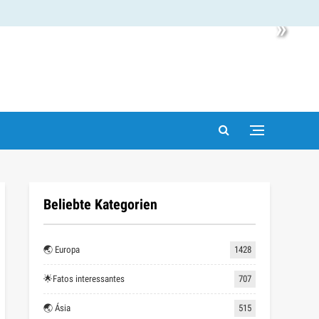
»
Beliebte Kategorien
🌏 Europa
1428
🌟Fatos interessantes
707
🌏 Ásia
515