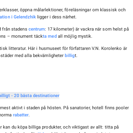
rklasser, öppna målarlektioner, föreläsningar om klassisk och
ation
i Gelendzhik
ligger i dess närhet.
d från stadens
centrum
: 17 kilometer) är vackra när som helst på
lmens – monument täck
ta med
all möjlig mystik.
isk litteratur. Här i husmuseet för författaren V.N. Korolenko är
bostäder med alla bekvämligheter
billig
t.
est aktivt i staden på hösten. På sanatorier, hotell finns pooler
enorma
rabatter
.
an du köpa billiga produkter, och viktigast av allt: titta på