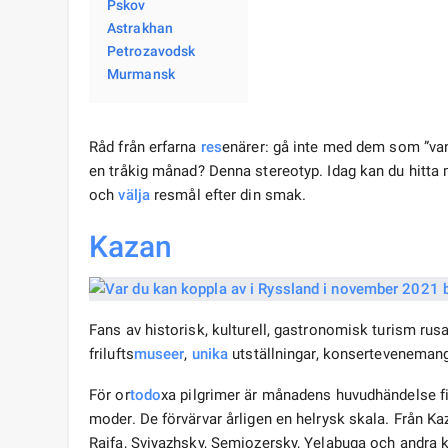
Pskov
Astrakhan
Petrozavodsk
Murmansk
Råd från erfarna
res
enärer: gå inte med dem som ”van
en tråkig månad? Denna stereotyp. Idag kan du hitt
och
välja
resmål efter din smak.
Kazan
Fans av historisk, kulturell, gastronomisk turism rusar
frilufts
museer
,
unika
utställningar, konsertevenemang,
För or
todo
xa pilgrimer är månadens huvudhändelse fi
moder. De förvärvar årligen en helrysk skala. Från Kaza
Raifa, Sviyazhsky, Semiozersky, Yelabuga och andra k