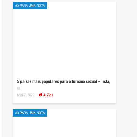
✍ PARA UMA NOTA
5 países mais populares para o turismo sexual – lista,
…
Mai 7, 2022
4.721
✍ PARA UMA NOTA