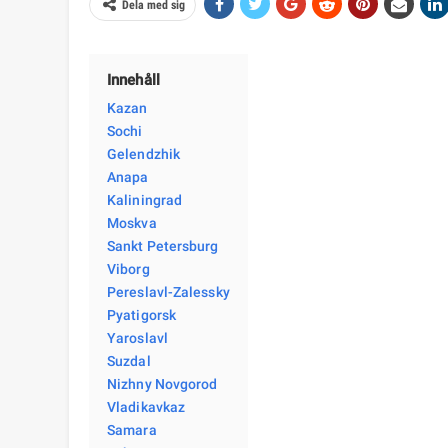
Dela med sig
Innehåll
Kazan
Sochi
Gelendzhik
Anapa
Kaliningrad
Moskva
Sankt Petersburg
Viborg
Pereslavl-Zalessky
Pyatigorsk
Yaroslavl
Suzdal
Nizhny Novgorod
Vladikavkaz
Samara