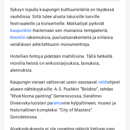
Syksyn lopulla kaupungin kulttuurielämä on täydessä
vauhdissa. Siitä tulee alusta lukuisille luoville
festivaaleille ja konserteille. Matkailijat pyrkivät
kaupunkiin
ihailemaan sen muinaisia ​​temppeleitä,
Kremlin
rakennuksia, puolustusrakenteita ja erilaisia ​​
venäläisen arkkitehtuurin monumentteja.
Hotellien hintoja pidetään maltillisina. Tällä hetkellä
monilla heistä on erikoistarjouksia, bonuksia,
alennuksia.
Kaupungin vieraat valitsevat usein seuraavat
reitti
ohjeet
alueen nähtävyyksille: A.S. Pushkin ”Boldino”, tehdas
”Khokhloma painting” Semenovossa, Serafimo-
Diveevsky-luostari pa
ranta
vine kylpylöineen, museo ja
historiallinen kompleksi ”City of Masters”
Gorodetsissa.
Aluekeskuksesta ei ole ongelma päästä Vetluga-joen