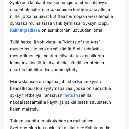
Synkkänä kuukautena kaupungista tulee nähtävyys
shopaholicsille, eurooppalaisen keittiön ystäville ja
niille, jotka haluavat kutittaa hermojaan vierailemalla
synkissä muinaisissa vankityrmissä. Syksyn loppu
Kaliningradissa
on aurinkoinen luovuuden loma.
Tällä hetkellä voit vierailla ”Nights of the Arts” -
museoissa, joissa on välttämättömiä tehtäviä,
mestarikursseja, nauttia elävästä jazzmusiikista
kansainvälisellä festivaaleilla, nähdä perinteinen
nuorten taiteilijoiden vuosinäyttely.
Marraskuussa on tapana juhlistaa Kuurinkynän
kansallispuiston syntymäpäivää, jossa on suosittua
syksyn retkeilyä Tanssivan
metsä
n reitillä,
näköalatasanteilla käynti ja paikallisesti savustetun
kalan maistelu.
Toinen suosittu matkakohde on muinainen
Svetlogorskin kaupunki, joka sijaitsee Kaliningradin