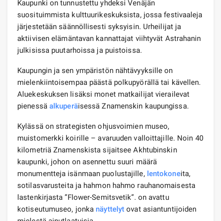
Kaupunki on tunnustettu yhdeksi Venäjän
suosituimmista kulttuurikeskuksista, jossa festivaaleja
järjestetään säännöllisesti syksyisin. Urheilijat ja
aktiivisen elämäntavan kannattajat viihtyvät Astrahanin
julkisissa puutarhoissa ja puistoissa.
Kaupungin ja sen ympäristön nähtävyyksille on
mielenkiintoisempaa päästä polkupyörällä tai kävellen.
Aluekeskuksen lisäksi monet matkailijat vierailevat
pienessä
alkuperä
isessä Znamenskin kaupungissa.
Kylässä on strategisten ohjusvoimien museo,
muistomerkki koirille – avaruuden valloittajille. Noin 40
kilometriä Znamenskista sijaitsee Akhtubinskin
kaupunki, johon on asennettu suuri määrä
monumentteja isänmaan puolustajille,
lentokone
ita,
sotilasvarusteita ja hahmon hahmo rauhanomaisesta
lastenkirjasta ”Flower-Semitsvetik”. on avattu
kotiseutumuseo, jonka
näyttelyt
ovat asiantuntijoiden
mielestä ainutlaatuisia.