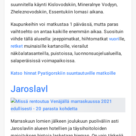
suunnitella käynti Kislovodskiin, Mineralnye Vodyyn,
Zheleznovodskiin, Essentukiin lomasi aikana.
Kaupunkeihin voi matkustaa 1 päivässä, mutta paras
vaihtoehto on antaa kaikille enemmän aikaa. Suosituin
viihde tällä alueella: jeeppimatkat, hiihtomatkat
vuori
lle,
retket
muinaisille kartanoille, vierailut
näköalatasanteilla, puistoissa, luonnonsuojelualueilla,
salaperäisissä voimapaikoissa.
Katso hinnat Pyatigorskiin suuntautuville matkoille
Jaroslavl
Marraskuun lomien jälkeen joulukuun puoliväliin asti
Jaroslavlin alueen hotellien ja täysihoitoloiden
majoituksen hintoja lasketaan hieman. On vain tärkeää