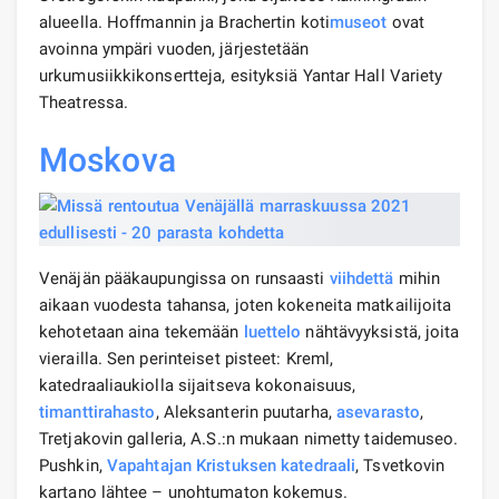
alueella. Hoffmannin ja Brachertin koti
museot
ovat
avoinna ympäri vuoden, järjestetään
urkumusiikkikonsertteja, esityksiä Yantar Hall Variety
Theatressa.
Moskova
Venäjän pääkaupungissa on runsaasti
viihdettä
mihin
aikaan vuodesta tahansa, joten kokeneita matkailijoita
kehotetaan aina tekemään
luettelo
nähtävyyksistä, joita
vierailla. Sen perinteiset pisteet: Kreml,
katedraaliaukiolla sijaitseva kokonaisuus,
timanttirahasto
, Aleksanterin puutarha,
asevarasto
,
Tretjakovin galleria, A.S.:n mukaan nimetty taidemuseo.
Pushkin,
Vapahtajan Kristuksen katedraali
, Tsvetkovin
kartano lähtee – unohtumaton kokemus.