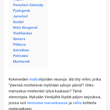
Pereslavl-Zalessky
Pyatigorsk
Jaroslavl
Suzdal
Nižni Novgorod
Vladikavkaz
Samara
Pihkova
Astrakhan
Petroskoi
Murmansk
Kokeneiden
matka
ilijoiden neuvoja: älä liity niihin, jotka
”yleensä moittelevat myöhään syksyn päiviä”! Onko
marraskuu mielestäsi tylsä ​​kuukausi? Tämä
stereotypia. Nykyään Venäjältä löydät paljon tarjouksia,
joissa voit
rentoutua
marraskuussa
ja
valita
kohteita
mieleiseksesi.