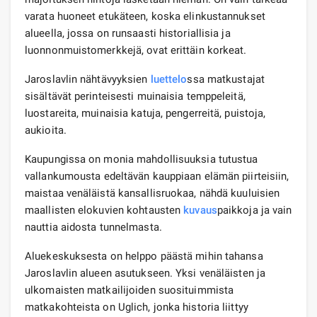
varata huoneet etukäteen, koska elinkustannukset
alueella, jossa on runsaasti historiallisia ja
luonnonmuistomerkkejä, ovat erittäin korkeat.
Jaroslavlin nähtävyyksien
luettelo
ssa matkustajat
sisältävät perinteisesti muinaisia ​​temppeleitä,
luostareita, muinaisia ​​katuja, pengerreitä, puistoja,
aukioita.
Kaupungissa on monia mahdollisuuksia tutustua
vallankumousta edeltävän kauppiaan elämän piirteisiin,
maistaa venäläistä kansallisruokaa, nähdä kuuluisien
maallisten elokuvien kohtausten
kuvaus
paikkoja ja vain
nauttia aidosta tunnelmasta.
Aluekeskuksesta on helppo päästä mihin tahansa
Jaroslavlin alueen asutukseen. Yksi venäläisten ja
ulkomaisten matkailijoiden suosituimmista
matkakohteista on Uglich, jonka historia liittyy