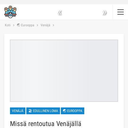
«
»
Koti
🌏 Eurooppa
Venäjä
VENÄJÄ
🏖 EDULLINEN LOMA
🌏 EUROOPPA
Missä rentoutua Venäjällä