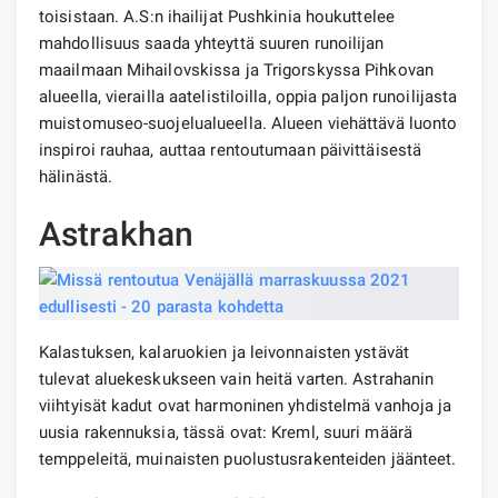
toisistaan. A.S:n ihailijat Pushkinia houkuttelee
mahdollisuus saada yhteyttä suuren runoilijan
maailmaan Mihailovskissa ja Trigorskyssa Pihkovan
alueella, vierailla aatelistiloilla, oppia paljon runoilijasta
muistomuseo-suojelualueella. Alueen viehättävä luonto
inspiroi rauhaa, auttaa rentoutumaan päivittäisestä
hälinästä.
Astrakhan
Kalastuksen, kalaruokien ja leivonnaisten ystävät
tulevat aluekeskukseen vain heitä varten. Astrahanin
viihtyisät kadut ovat harmoninen yhdistelmä vanhoja ja
uusia rakennuksia, tässä ovat: Kreml, suuri määrä
temppeleitä, muinaisten puolustusrakenteiden jäänteet.