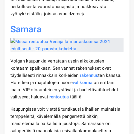
herkullisesta vuoristohunajasta ja poikkeavista
vyöhykkeistään, joissa asuu džernejä.
Samara
Volgan kaupunkia verrataan usein aikakausien
kohtaamispaikkaan. Sen vanhat rakennukset ovat
täydellisesti rinnakkain korkeiden
rakennus
ten kanssa.
Hotellien ja majatalojen huone
valikoima
on erittäin
laaja. VIP-olosuhteiden ystävät ja budjettivaihtoehdot
valitsevat haluavat
rentoutua
täällä.
Kaupungissa voit viettää tuntikausia ihaillen muinaisia ​​
temppeleitä, kävelemällä pengerrettä pitkin,
maistelemalla paikallisia juustoja. Samarassa on
salaperäisiä maanalaisia ​​esivallankumouksellisia