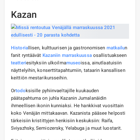
Kazan
Historia
llisen, kulttuurisen ja gastronomisen
matkailu
n
fanit ryntäävät
Kazaniin marraskuussa
osallistuakseen
teatteri
esityksiin ulkoilma
museo
issa, ainutlaatuisiin
näyttelyihin, konserttitapahtumiin, tataarin kansallisen
keittiön mestarikursseihin.
Or
todo
ksisille pyhiinvaeltajille kuukauden
päätapahtuma on juhla Kazanin Jumalanäidin
ihmeellisen ikonin kunniaksi. He hankkivat vuosittain
koko Venäjän mittakaavan. Kazanista pääsee helposti
tärkeisiin kristittyjen henkisiin keskuksiin: Raifa,
Sviyazhsky, Semiozersky, Yelabuga ja muut luostarit.