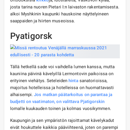
josta tarina nuoren Pietari I:n laivaston rakentamisesta.
alkoi Myshkinin kaupunki hauskoine näyttelyineen
saappaiden ja hiirten museoissa.
Pyatigorsk
Tällä hetkellä sade voi vaihdella lumen kanssa, mutta
kauniina päivinä kävelyillä Lermontovin paikoissa on
erityinen viehätys. Seteleiden
hinta
sanatorioissa,
majoitus hotelleissa ja hotelleissa on huomattavasti
alhaisempi.
Jos matkan päätarkoitus on parantaa ja
budjetti on vaatimaton, on valittava Pjatigorskin
lomalle kuukauden toinen ja kolmas vuosikymmen.
Kaupungin ja sen ympäristön rajoittamat kävelykadut
eivät houkuttele kaikkia pääviihteenä, joten on parempi