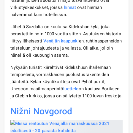
Matkailijoiden suosituin majoitusvaihtoehto ovat
virkistyskeskukset, joissa
hinnat
ovat hieman
halvemmat kuin hotelleissa.
Lähellä Suzdalia on kuuluisa Kidekshan kylä, joka
perustettiin noin 1000 vuotta sitten. Asutuksen historia
liittyy läheisesti
Venäjän kaupunki
en, ruhtinasperheiden
taisteluun johtajuudesta ja vallasta. Oli aika, jolloin
hänellä oli kaupungin asema.
Nykyään turistit kiirehtivät Kidekshuun ihailemaan
temppeleitä, voimakkaiden puolustusrakenteiden
jäänteitä. Kylän käyntikortteja ovat Pyhät portit,
Unescon maailmanperintö
luettelo
on kuuluva Boriksen
ja Glebin kirkko, jossa on säilytetty 1100-luvun freskoja.
Nižni Novgorod