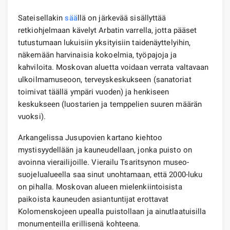
Sateisellakin
sää
llä on järkevää sisällyttää
retkiohjelmaan kävelyt Arbatin varrella, jotta pääset
tutustumaan lukuisiin yksityisiin taidenäyttelyihin,
näkemään harvinaisia ​​kokoelmia, työpajoja ja
kahviloita. Moskovan aluetta voidaan verrata valtavaan
ulkoilmamuseoon, terveyskeskukseen (sanatoriat
toimivat täällä ympäri vuoden) ja henkiseen
keskukseen (luostarien ja temppelien suuren määrän
vuoksi).
Arkangelissa Jusupovien kartano kiehtoo
mystisyydellään ja kauneudellaan, jonka puisto on
avoinna vierailijoille. Vierailu Tsaritsynon museo-
suojelualueella saa sinut unohtamaan, että 2000-luku
on pihalla. Moskovan alueen mielenkiintoisista
paikoista kauneuden asiantuntijat erottavat
Kolomenskojeen upealla puistollaan ja ainutlaatuisilla
monumenteilla erillisenä kohteena.