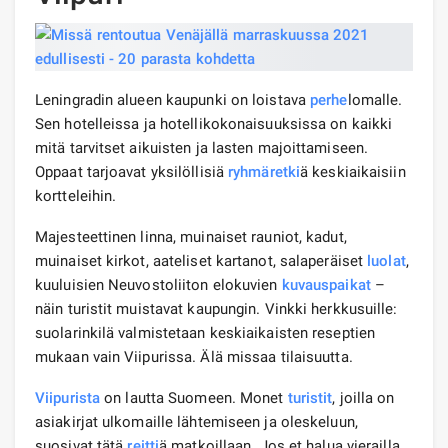
Leningradin alueen kaupunki on loistava
perhe
lomalle.
Sen hotelleissa ja hotellikokonaisuuksissa on kaikki
mitä tarvitset aikuisten ja lasten majoittamiseen.
Oppaat tarjoavat yksilöllisiä
ryhmäretki
ä keskiaikaisiin
kortteleihin.
Majesteettinen linna, muinaiset rauniot, kadut,
muinaiset kirkot, aateliset kartanot, salaperäiset
luolat
,
kuuluisien Neuvostoliiton elokuvien
kuvaus
paikat
–
näin turistit muistavat kaupungin. Vinkki herkkusuille:
suolarinkilä valmistetaan keskiaikaisten reseptien
mukaan vain Viipurissa. Älä missaa tilaisuutta.
Viipurista
on lautta Suomeen. Monet
turistit
, joilla on
asiakirjat ulkomaille lähtemiseen ja oleskeluun,
suosivat tätä
reitti
ä matkoillaan. Jos et halua vierailla