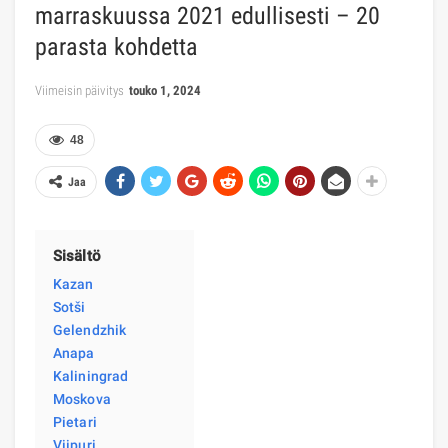
marraskuussa 2021 edullisesti – 20
parasta kohdetta
Viimeisin päivitys
touko 1, 2024
48
Jaa
Sisältö
Kazan
Sotši
Gelendzhik
Anapa
Kaliningrad
Moskova
Pietari
Viipuri