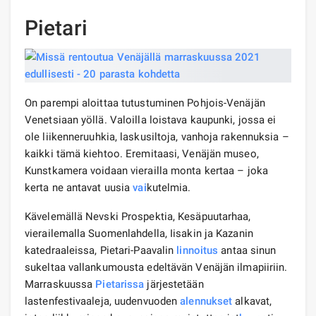
Pietari
On parempi aloittaa tutustuminen Pohjois-Venäjän
Venetsiaan yöllä. Valoilla loistava kaupunki, jossa ei
ole liikenneruuhkia, laskusiltoja, vanhoja rakennuksia –
kaikki tämä kiehtoo. Eremitaasi, Venäjän museo,
Kunstkamera voidaan vierailla monta kertaa – joka
kerta ne antavat uusia
vai
kutelmia.
Kävelemällä Nevski Prospektia, Kesäpuutarhaa,
vierailemalla Suomenlahdella, Iisakin ja Kazanin
katedraaleissa, Pietari-Paavalin
linnoitus
antaa sinun
sukeltaa vallankumousta edeltävän Venäjän ilmapiiriin.
Marraskuussa
Pietarissa
järjestetään
lastenfestivaaleja, uudenvuoden
alennukset
alkavat,