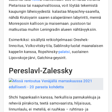
Pietarissa tai naapurivaltiossa, voit löytää tekemistä
kaupungin läheisyydestä: kalastaa Mayachny-saarella,
nähdä Krutoyarin saaren salaperäinen labyrintti, mennä
Monreposin kallioon ja maisemaan. puistoon tai
matkustaa muihin Leningradin alueen nähtävyyksiin.
Esimerkiksi: sisällytä retkiohjelmaasi Oreshek-
linnoitus, Volkovitsky-tila, Sablinsky-luolat maanalaisen
kappelin kanssa, Ropshinsky-
palatsi
, suolainen
Lipovskoje-järvi, Gatchina-geysirit.
Pereslavl-Zalessky
Shchi hapankaalin kanssa, herkullisia pannukakkuja ja
reheviä piirakoita, teetä samovaarista, hiljaisuus,
linnunlaulu, ei meteliä, ei ruuhkaa – ruhtinas- ja