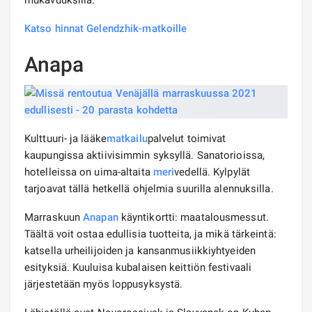
Katso hinnat Gelendzhik-matkoille
Anapa
Kulttuuri- ja lääke
matkailu
palvelut toimivat
kaupungissa aktiivisimmin syksyllä. Sanatorioissa,
hotelleissa on uima-altaita
meri
vedellä. Kylpylät
tarjoavat tällä hetkellä ohjelmia suurilla alennuksilla.
Marraskuun
Anapan
käyntikortti: maatalousmessut.
Täältä voit ostaa edullisia tuotteita, ja mikä tärkeintä:
katsella urheilijoiden ja kansanmusiikkiyhtyeiden
esityksiä. Kuuluisa kubalaisen keittiön festivaali
järjestetään myös loppusyksystä.