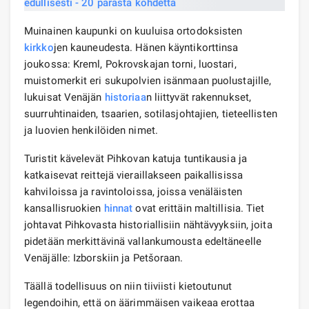
Muinainen kaupunki on kuuluisa ortodoksisten
kirkko
jen kauneudesta. Hänen käyntikorttinsa
joukossa: Kreml, Pokrovskajan torni, luostari,
muistomerkit eri sukupolvien isänmaan puolustajille,
lukuisat Venäjän
historiaa
n liittyvät rakennukset,
suurruhtinaiden, tsaarien, sotilasjohtajien, tieteellisten
ja luovien henkilöiden nimet.
Turistit kävelevät Pihkovan katuja tuntikausia ja
katkaisevat reittejä vieraillakseen paikallisissa
kahviloissa ja ravintoloissa, joissa venäläisten
kansallisruokien
hinnat
ovat erittäin maltillisia. Tiet
johtavat Pihkovasta historiallisiin nähtävyyksiin, joita
pidetään merkittävinä vallankumousta edeltäneelle
Venäjälle: Izborskiin ja Petšoraan.
Täällä todellisuus on niin tiiviisti kietoutunut
legendoihin, että on äärimmäisen vaikeaa erottaa