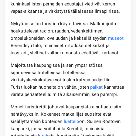
kuninkaallisten perheiden edustajat viettivät kerran
vapaa-aikaansa ja virkistystä tällaisessa ilmapiirissä.
Nykyään se on turistien käytettävissä. Matkailijoita
houkuttelevat radion, raudan, vedenkeittimen,
ompelukoneiden, oveluuden ja kekseliäisyyden
museot
,
Berendeyn talo, muinaiset ortodoksiset kirkot ja
luostarit, ylelliset vallankumousta edeltävät kartanot.
Majoitusta kaupungissa ja sen ympäristössä
sijaitsevissa hotelleissa, hotelleissa,
virkistyskeskuksissa voi tuskin kutsua budjettiin.
Turistiluokan huoneita on vähän, joten
paikat
kannattaa
varata periaatteella: mitä aikaisemmin, sen parempi.
Monet turistireitit johtavat kaupungista ainutlaatuisiin
nähtävyyksiin. Kokeneet matkailijat suosittelevat
sisällyttämään kohteiden
luettelo
on: Suuren Rostovin
kaupunki, jossa voit ihailla Kremliä, muinaisia ​​
ortodoksisia
kirkko
ja, luostareita, Vaskovon kylää,