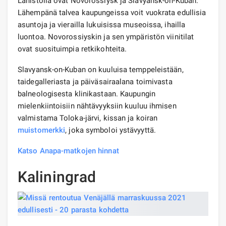
Lähistöllä ovat Novorossiysk ja Slavyansk-on-Kuban.
Lähempänä talvea kaupungeissa voit vuokrata edullisia
asuntoja ja vierailla lukuisissa museoissa, ihailla
luontoa. Novorossiyskin ja sen ympäristön viinitilat
ovat suosituimpia retkikohteita.
Slavyansk-on-Kuban on kuuluisa temppeleistään,
taidegalleriasta ja päiväsairaalana toimivasta
balneologisesta klinikastaan. Kaupungin
mielenkiintoisiin nähtävyyksiin kuuluu ihmisen
valmistama Toloka-järvi, kissan ja koiran
muistomerkki
, joka symboloi ystävyyttä.
Katso Anapa-matkojen hinnat
Kaliningrad