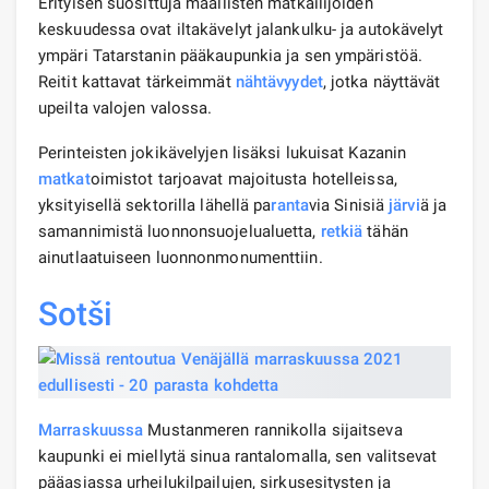
Erityisen suosittuja maallisten matkailijoiden
keskuudessa ovat iltakävelyt jalankulku- ja autokävelyt
ympäri Tatarstanin pääkaupunkia ja sen ympäristöä.
Reitit kattavat tärkeimmät
nähtävyydet
, jotka näyttävät
upeilta valojen valossa.
Perinteisten jokikävelyjen lisäksi lukuisat Kazanin
matkat
oimistot tarjoavat majoitusta hotelleissa,
yksityisellä sektorilla lähellä pa
ranta
via Sinisiä
järvi
ä ja
samannimistä luonnonsuojelualuetta,
retkiä
tähän
ainutlaatuiseen luonnonmonumenttiin.
Sotši
Marraskuussa
Mustanmeren rannikolla sijaitseva
kaupunki ei miellytä sinua rantalomalla, sen valitsevat
pääasiassa urheilukilpailujen, sirkusesitysten ja