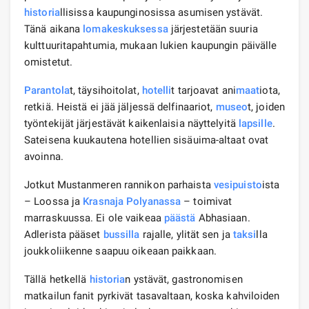
historia
llisissa kaupunginosissa asumisen ystävät.
Tänä aikana
lomakeskuksessa
järjestetään suuria
kulttuuritapahtumia, mukaan lukien kaupungin päivälle
omistetut.
Parantola
t, täysihoitolat,
hotelli
t tarjoavat ani
maat
iota,
retkiä. Heistä ei jää jäljessä delfinaariot,
museo
t, joiden
työntekijät järjestävät kaikenlaisia ​​näyttelyitä
lapsille
.
Sateisena kuukautena hotellien sisäuima-altaat ovat
avoinna.
Jotkut Mustanmeren rannikon parhaista
vesipuisto
ista
– Loossa ja
Krasnaja Polyanassa
– toimivat
marraskuussa. Ei ole vaikeaa
päästä
Abhasiaan.
Adlerista pääset
bussilla
rajalle, ylität sen ja
taksi
lla
joukkoliikenne saapuu oikeaan paikkaan.
Tällä hetkellä
historia
n ystävät, gastronomisen
matkailun fanit pyrkivät tasavaltaan, koska kahviloiden