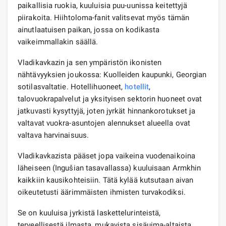
paikallisia ruokia, kuuluisia puu-uunissa keitettyjä
piirakoita. Hiihtoloma-fanit valitsevat myös tämän
ainutlaatuisen paikan, jossa on kodikasta
vaikeimmallakin säällä.
Vladikavkazin ja sen ympäristön ikonisten
nähtävyyksien joukossa: Kuolleiden kaupunki, Georgian
sotilasvaltatie. Hotellihuoneet,
hotellit
,
talovuokrapalvelut ja yksityisen sektorin huoneet ovat
jatkuvasti kysyttyjä, joten jyrkät hinnankorotukset ja
valtavat vuokra-asuntojen alennukset alueella ovat
valtava harvinaisuus.
Vladikavkazista pääset jopa vaikeina vuodenaikoina
läheiseen (Ingušian tasavallassa) kuuluisaan Armkhin
kaikkiin kausikohteisiin. Tätä kylää kutsutaan aivan
oikeutetusti äärimmäisten ihmisten turvakodiksi.
Se on kuuluisa jyrkistä laskettelurinteistä,
terveellisestä ilmasta, mukavista sisäuima-altaista,