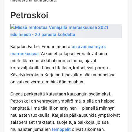
Petroskoi
Karjalan Father Frostin asunto
on avoinna myös
marraskuussa
. Aikuiset ja lapset vierailevat aina
mielellään suosikkihahmonsa luona, ajavat
koiravaljakoilla hänen tilallaan, katselevat poroja.
Kävelykierroksia Karjalan tasavallan pääkaupungissa
on vaikea verrata mihinkään muuhun.
Onega-penkereitä kutsutaan kaupungin sydämeksi.
Petroskoi on vehreyden ympäröimä, siellä on helppo
hengittää. Ilma täällä on erityinen – pienellä männyn
neulasten tuoksulla. Karjalan pääkaupunkia ympäröivät
salaperäiset traktaatit, suojeltuja paikkoja, joissa
muinaisten jumalien
temppelit
olivat aikoinaan.