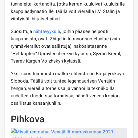
tunneleita, kartanoita, jotka kerran kuuluivat kuuluisille
kauppiasdynastioille, täällä voit vierailla I.V. Stalin ja
viihtyisät, hiljaiset pihat.
Suosittuja
nähtävyyksiä
, joihin pääsee helposti
kaupungista, ovat: Zhigulin luonnonsuojelualue (vain
ryhmävierailut ovat sallittuja), näköalatasanne
”Helikopteri” Upravlencheskyn kylässä, Syzran Kreml,
Tsarev Kurgan Volzhskyn kylässä.
Yksi suosituimmista matkakohteista on Bogatyrskaya
Sloboda. Täällä voit tuntea legendaarisen Venäjän
hengen, vierailla torneissa ja vanhoilla tekniikoilla
uudelleen luoduissa torneissa, nähdä veneen kopion,
osallistua kansanjuhliin.
Pihkova