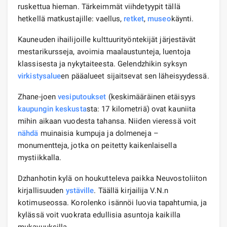
ruskettua hieman. Tärkeimmät viihdetyypit tällä
hetkellä matkustajille: vaellus,
retket
,
museo
käynti.
Kauneuden ihailijoille kulttuurityöntekijät järjestävät
mestarikursseja, avoimia maalaustunteja, luentoja
klassisesta ja nykytaiteesta. Gelendzhikin syksyn
virkistysalue
en pääalueet sijaitsevat sen läheisyydessä.
Zhane-joen
vesiputoukset
(keskimääräinen etäisyys
kaupungin keskusta
sta: 17 kilometriä) ovat kauniita
mihin aikaan vuodesta tahansa. Niiden vieressä voit
nähdä
muinaisia ​​kumpuja ja dolmeneja –
monumentteja, jotka on peitetty kaikenlaisella
mystiikkalla.
Dzhanhotin kylä on houkutteleva paikka Neuvostoliiton
kirjallisuuden
ystäville
. Täällä kirjailija V.N.n
kotimuseossa. Korolenko isännöi luovia tapahtumia, ja
kylässä voit vuokrata edullisia asuntoja kaikilla
mukavuuksilla.