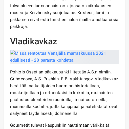
tulva-alueen luonnonpuistoon, jossa on aikakausien
museo ja Kerzhensky-suojelualue. Kosteus, lumi ja
pakkanen eivät estä turistien halua ihailla ainutlaatuisia
paikkoja.
Vladikavkaz
Pohjois-Ossetian pääkaupunki liitetään A.S.n nimiin.
Griboedova, A.S. Pushkin, E.B. Vakhtangov. Vladikavkaz
herättää matkailijoiden huomion historiallaan,
moskeijoillaan ja ortodoksisilla kirkoilla, muinaisten
puolustusrakenteiden raunioilla, linnoitustorneilla,
muinaisilla kaduilla, joilla kauppiaat ja aatelistalot ovat
säilyneet täydellisesti, dolmeneilla.
Gourmetit tulevat kaupunkiin nauttimaan värikkäitä