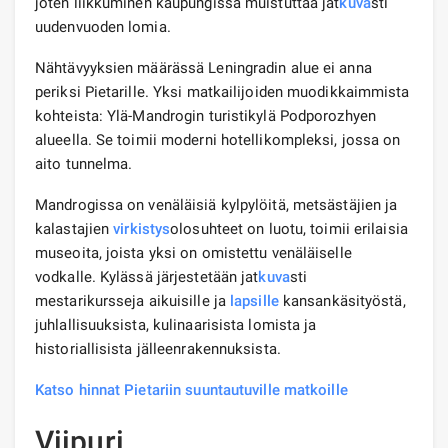
joten liikkuminen kaupungissa muistuttaa jat
kuva
sti
uudenvuoden lomia.
Nähtävyyksien määrässä Leningradin alue ei anna
periksi Pietarille. Yksi matkailijoiden muodikkaimmista
kohteista: Ylä-Mandrogin turistikylä Podporozhyen
alueella. Se toimii moderni hotellikompleksi, jossa on
aito tunnelma.
Mandrogissa on venäläisiä kylpylöitä, metsästäjien ja
kalastajien
virkistys
olosuhteet on luotu, toimii erilaisia ​​
museoita, joista yksi on omistettu venäläiselle
vodkalle. Kylässä järjestetään jat
kuva
sti
mestarikursseja aikuisille ja
lapsille
kansankäsityöstä,
juhlallisuuksista, kulinaarisista lomista ja
historiallisista jälleenrakennuksista.
Katso hinnat Pietariin suuntautuville matkoille
Viipuri