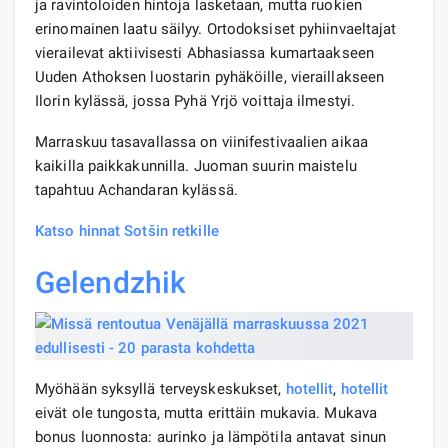
ja ravintoloiden hintoja lasketaan, mutta ruokien
erinomainen laatu säilyy. Ortodoksiset pyhiinvaeltajat
vierailevat aktiivisesti Abhasiassa kumartaakseen
Uuden Athoksen luostarin pyhäköille, vieraillakseen
Ilorin kylässä, jossa Pyhä Yrjö voittaja ilmestyi.
Marraskuu tasavallassa on viinifestivaalien aikaa
kaikilla paikkakunnilla. Juoman suurin maistelu
tapahtuu Achandaran kylässä.
Katso hinnat Sotšin retkille
Gelendzhik
Myöhään syksyllä terveyskeskukset,
hotellit
,
hotellit
eivät ole tungosta, mutta erittäin mukavia. Mukava
bonus luonnosta: aurinko ja lämpötila antavat sinun