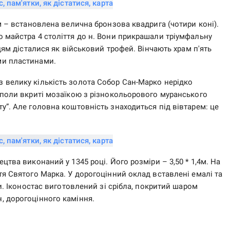
 – встановлена ​​велична бронзова квадрига (чотири коні).
 майстра 4 століття до н. Вони прикрашали тріумфальну
нцям дісталися як військовий трофей. Вінчають храм п'ять
ми пластинами.
 велику кількість золота Собор Сан-Марко нерідко
уполи вкриті мозаїкою з різнокольорового муранського
у”. Але головна коштовність знаходиться під вівтарем: це
цтва виконаний у 1345 році. Його розміри – 3,50 * 1,4м. На
тя Святого Марка. У дорогоцінний оклад вставлені емалі та
ни. Іконостас виготовлений зі срібла, покритий шаром
, дорогоцінного каміння.