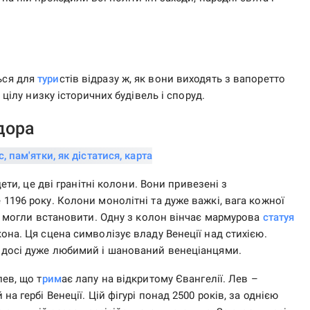
ься для
тури
стів відразу ж, як вони виходять з вапоретто
 цілу низку історичних будівель і споруд.
дора
ети, це дві гранітні колони. Вони привезені з
1196 року. Колони монолітні та дуже важкі, вага кожної
не могли встановити. Одну з колон вінчає мармурова
статуя
она. Ця сцена символізує владу Венеції над стихією.
 досі дуже любимий і шанований венеціанцями.
ев, що т
рим
ає лапу на відкритому Євангелії. Лев –
а гербі Венеції. Цій фігурі понад 2500 років, за однією