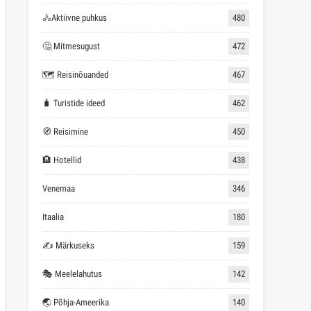
🚴Aktiivne puhkus
480
🤔 Mitmesugust
472
🗺 Reisinõuanded
467
🧳 Turistide ideed
462
🧭 Reisimine
450
🏨 Hotellid
438
Venemaa
346
Itaalia
180
✍ Märkuseks
159
🎭 Meelelahutus
142
🌏 Põhja-Ameerika
140