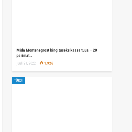
Mida Montenegrost kingituseks kaasa tuua – 20
parimat…
juuli 21, 2022
1,926
TÜRGI