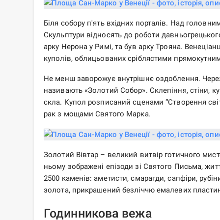
Біля собору п'ять вхідних порталів. Над головним
Скульптури відносять до роботи давньогрецького
арку Нерона у Римі, та був арку Трояна. Венеціа
куполів, облицьованих сріблястими прямокутни
Не менш заворожує внутрішнє оздоблення. Через
називають «Золотий Собор». Склепіння, стіни, к
скла. Купол розписаний сценами “Створення світ
рак з мощами Святого Марка.
Золотий Вівтар – великий витвір готичного мисте
ньому зображені епізоди зі Святого Письма, жит
2500 каменів: аметисти, смарагди, сапфіри, рубі
золота, прикрашений безліччю емалевих пластин
Годинникова вежа