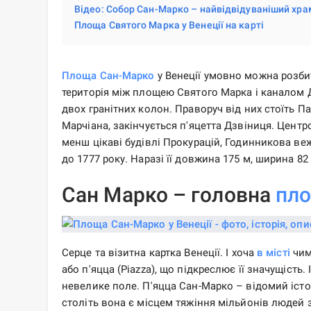
Відео: Собор Сан-Марко – найвідвідуваніший хра
Площа Святого Марка у Венеції на карті
Площа Сан-Марко
у Венеції умовно можна розбит
територія між площею Святого Марка і каналом Д
двох гранітних колон. Праворуч від них стоїть Па
Марчіана, закінчується п'яцетта Дзвіниця. Цент
менш цікаві будівлі Прокурацій, Годинникова ве
до 1777 року. Наразі її довжина 175 м, ширина 82
Сан Марко – головна
пл
Серце та візитна картка Венеції. І хоча
в місті
чим
або п'яцца (Piazza), що підкреслює її значущіст
невелике поле. П'яцца Сан-Марко – відомий істо
століть вона є місцем тяжіння мільйонів людей 