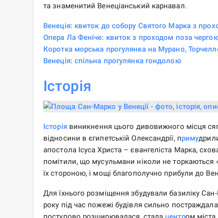
та знаменитий Венеціанський карнавал.
Венеція: квиток до собору Святого Марка з про
Опера Ла Феніче: квиток з проходом поза чергою
Коротка морська прогулянка на Мурано, Торчелл
Венеція: спільна прогулянка гондолою
Історія
Історія
виникнення цього дивовижного місця сягає
відносини в єгипетській Олександрії, п
риму
дрили
апостола Ісуса Христа – євангеліста Марка, схов
помітили, що мусульмани ніколи не торкаються 
їх стороною, і мощі благополучно прибули до Вен
Для їхнього розміщення збудували базиліку Сан-
року під час пожежі будівля сильно постраждал
поступово розширювалася, стала
центр
ом міста,