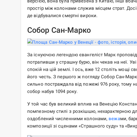
версією, вона була привезена з Китаю, інші вбача
простір між колонами служив місцем страт. Дос
де відбувалися смертні вироки.
Собор Сан-Марко
За існуючою легендою євангеліст Марк проповіду
потрапивши у страшну бурю, він чекав на неї. Уві
спокій на цій землі. І ось, вже 12 століть мощі 
його честь. З першого ж погляду Собор Сан-Мар
сильно постраждала від пожежі 976 року, тому на
собор набув 1094 року.
У той час був великий вплив на Венецію Констан
помпезному стилі з розкішшю, нехарактерною д
оздоблений численними колонами,
вежа
ми, бар
композиції зі сценами «Страшного суду» та «Ви