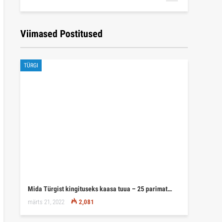
Viimased Postitused
TÜRGI
Mida Türgist kingituseks kaasa tuua – 25 parimat…
märts 21, 2022
2,081