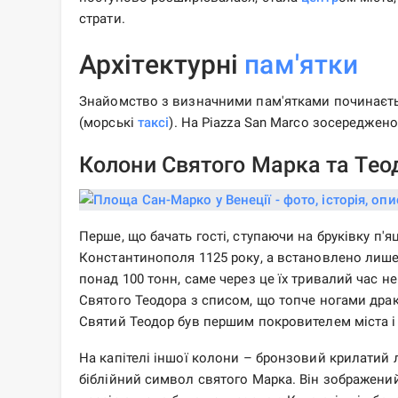
страти.
Архітектурні
пам'ятки
Знайомство з визначними пам'ятками починаєт
(морські
таксі
). На Piazza San Marco зосереджено
Колони Святого Марка та Тео
Перше, що бачать гості, ступаючи на бруківку п'яц
Константинополя 1125 року, а встановлено лише 
понад 100 тонн, саме через це їх тривалий час 
Святого Теодора з списом, що топче ногами драк
Святий Теодор був першим покровителем міста і
На капітелі іншої колони – бронзовий крилатий л
біблійний символ святого Марка. Він зображений н