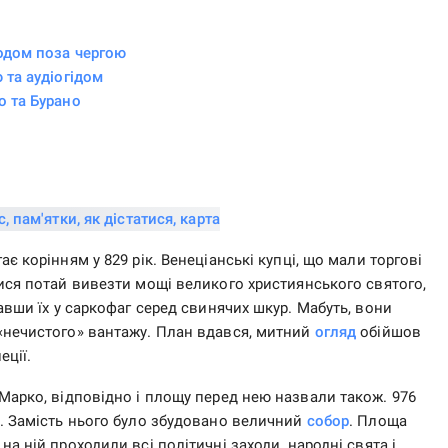
ходом поза чергою
 та аудіогідом
о та Бурано
 корінням у 829 рік. Венеціанські купці, що мали торгові
ся потай вивезти мощі великого християнського святого,
авши їх у саркофаг серед свинячих шкур. Мабуть, вони
«нечистого» вантажу. План вдався, митний
огляд
обійшов
еції.
Марко, відповідно і площу перед нею назвали також. 976
а. Замість нього було збудовано величний
собор
. Площа
 на ній проходили всі політичні заходи, народні свята і