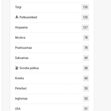
Türgi
135
🏝 Puhkuseideed
133
Hispaania
127
Moskva
78
Prantsusmaa
78
Saksamaa
69
🏖 Soodne puhkus
68
Kreeka
60
Peterburi
55
Inglismaa
53
USA
51