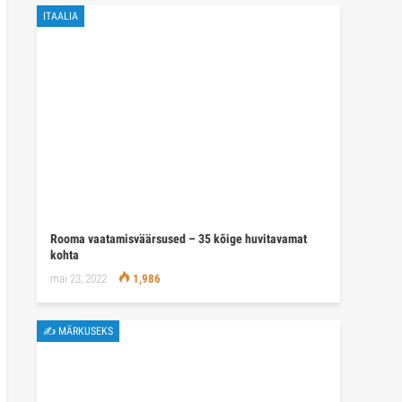
ITAALIA
Rooma vaatamisväärsused – 35 kõige huvitavamat
kohta
mai 23, 2022
1,986
✍ MÄRKUSEKS