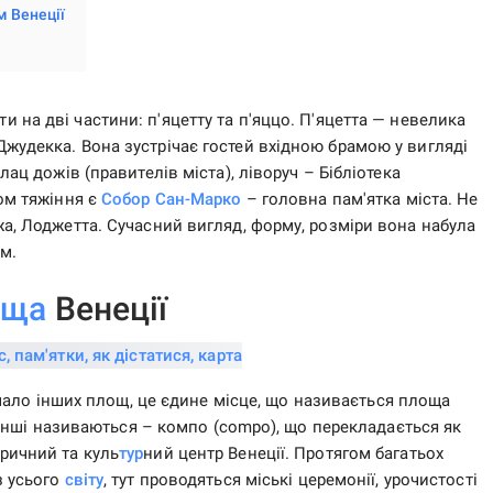
м Венеції
и на дві частини: п'яцетту та п'яццо. П'яцетта — невелика
жудекка. Вона зустрічає гостей вхідною брамою у вигляді
лац дожів (правителів міста), ліворуч – Бібліотека
ром тяжіння є
Собор Сан-Марко
– головна пам'ятка міста. Не
жа, Лоджетта. Сучасний вигляд, форму, розміри вона набула
 м.
оща
Венеції
ало інших площ, це єдине місце, що називається площа
ь. Інші називаються – компо (compo), що перекладається як
ричний та куль
тур
ний центр Венеції. Протягом багатьох
з усього
світу
, тут проводяться міські церемонії, урочистості