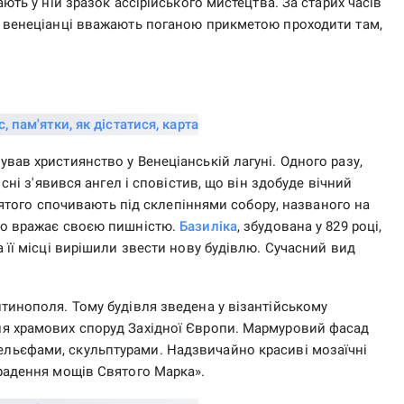
ють у ній зразок ассірійського мистецтва. За старих часів
і венеціанці вважають поганою прикметою проходити там,
вав християнство у Венеціанській лагуні. Одного разу,
 сні з'явився ангел і сповістив, що він здобуде вічний
святого спочивають під склепіннями собору, названого на
ко вражає своєю пишністю.
Базиліка
, збудована у 829 році,
 її місці вирішили звести нову будівлю. Сучасний вид
тинополя. Тому будівля зведена у візантійському
ля храмових споруд Західної Європи. Мармуровий фасад
ельєфами, скульптурами. Надзвичайно красиві мозаїчні
крадення мощів Святого Марка».