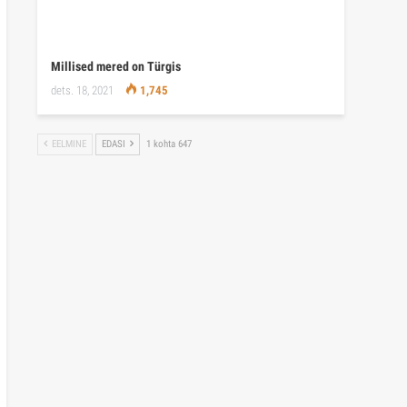
Millised mered on Türgis
dets. 18, 2021
1,745
EELMINE
EDASI
1 kohta 647