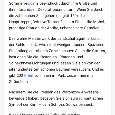
Sommerre
side
nz beeindruckt durch ihre Größe und
ihren luxuriösen Dekorationsreichtum. Wenn Sie durch
die zahlreichen Säle gehen (es gibt 150), die
Haupttreppe „Dvinaya Terrace“, sehen Sie antike Möbel,
prächtige Statuen der Antike, unbezahlbare Gemälde.
Das wahre Meisterwerk der Landschaftsgärtner
kunst
,
der Schlosspark, wird nicht weniger staunen. Spazieren
Sie entlang der oberen Zone, schauen Sie in die Grotten,
besuchen Sie die Kastanien-, Platanen- und
Solnechnaya-Lichtungen und lassen Sie sich von den
jahrhundertealten schönen Bäumen verzaubern. Und es
gibt 200
Arten
von ihnen im Park, zusammen mit
Sträuchern.
Nachdem Sie die Freuden des Woronzow-Anwesens
bewundert haben, begeben Sie sich zum
rom
antischen
Symbol der Krim – dem Schloss Schwalbennest.
Wenn Sie das anmutige Gebäude von der