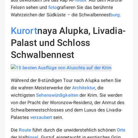
Felsen sehen und
foto
grafieren Sie das berühmte
Wahrzeichen der Südküste – die Schwalbennest
burg
.
Kurort
naya Alupka, Livadia-
Palast und Schloss
Schwalbennest
Während der 8-stündigen Tour nach Alupka sehen Sie
die wahren Meisterwerke der
Architektur
, die
wichtigsten
Sehenswürdigkeiten
der Krim. Sie werden
von der Pracht der Woronzow-Residenz, der Anmut des
Schwalbennestschlosses und dem Luxus des Livadia-
Palastes
verzaubert
sein.
Die
Route
führt durch die unwiderstehlich schönen
Orte
der Halb
insel
. Gurzuf, eingetaucht in exotisches Grün,