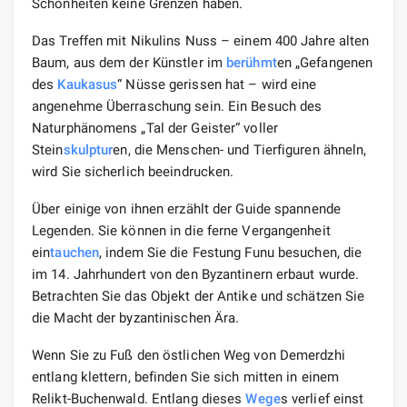
Schönheiten keine Grenzen haben.
Das Treffen mit Nikulins Nuss – einem 400 Jahre alten
Baum, aus dem der Künstler im
berühmt
en „Gefangenen
des
Kaukasus
“ Nüsse gerissen hat – wird eine
angenehme Überraschung sein. Ein Besuch des
Naturphänomens „Tal der Geister“ voller
Stein
skulptur
en, die Menschen- und Tierfiguren ähneln,
wird Sie sicherlich beeindrucken.
Über einige von ihnen erzählt der Guide spannende
Legenden. Sie können in die ferne Vergangenheit
ein
tauchen
, indem Sie die Festung Funu besuchen, die
im 14. Jahrhundert von den Byzantinern erbaut wurde.
Betrachten Sie das Objekt der Antike und schätzen Sie
die Macht der byzantinischen Ära.
Wenn Sie zu Fuß den östlichen Weg von Demerdzhi
entlang klettern, befinden Sie sich mitten in einem
Relikt-Buchenwald. Entlang dieses
Wege
s verlief einst