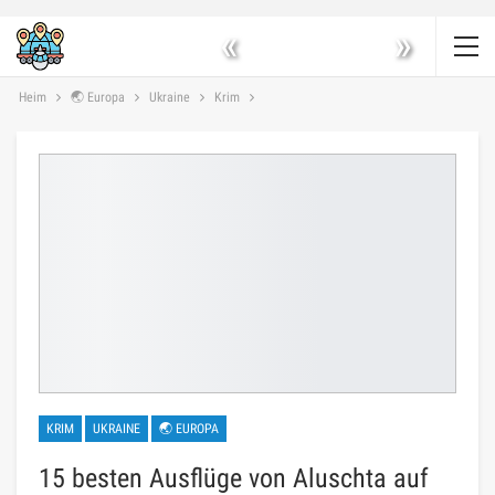
«
»
Heim
🌏 Europa
Ukraine
Krim
KRIM
UKRAINE
🌏 EUROPA
15 besten Ausflüge von Aluschta auf