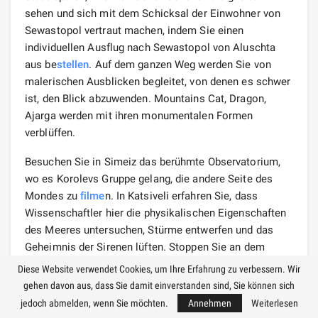
sehen und sich mit dem Schicksal der Einwohner von
Sewastopol vertraut machen, indem Sie einen
individuellen Ausflug nach Sewastopol von Aluschta
aus be
stellen
. Auf dem ganzen Weg werden Sie von
malerischen Ausblicken begleitet, von denen es schwer
ist, den Blick abzuwenden. Mountains Cat, Dragon,
Ajarga werden mit ihren monumentalen Formen
verblüffen.
Besuchen Sie in Simeiz das berühmte Observatorium,
wo es Korolevs Gruppe gelang, die andere Seite des
Mondes zu
filme
n. In Katsiveli erfahren Sie, dass
Wissenschaftler hier die physikalischen Eigenschaften
des Meeres untersuchen, Stürme entwerfen und das
Geheimnis der Sirenen lüften. Stoppen Sie an dem
romantischen Ort, an dem Amphibian Man gedreht
Diese Website verwendet Cookies, um Ihre Erfahrung zu verbessern. Wir
wurde.
gehen davon aus, dass Sie damit einverstanden sind, Sie können sich
jedoch abmelden, wenn Sie möchten.
Annehmen
Weiterlesen
Sie sehen die luxuriösen Weinberge von Zolotaya Balka,