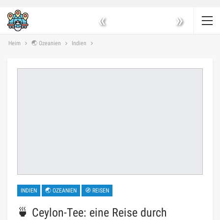
«
»
Heim
🌏 Ozeanien
Indien
INDIEN
🌏 OZEANIEN
🧭 REISEN
🍵 Ceylon-Tee: eine Reise durch