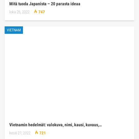
Mitä tuoda Japanista – 20 parasta ideaa
loka 26, 2022
747
VIETNAM
Vietnamin hedelmät: valokuva, nimi, kausi, kuvaus,…
kesä 27, 2022
721