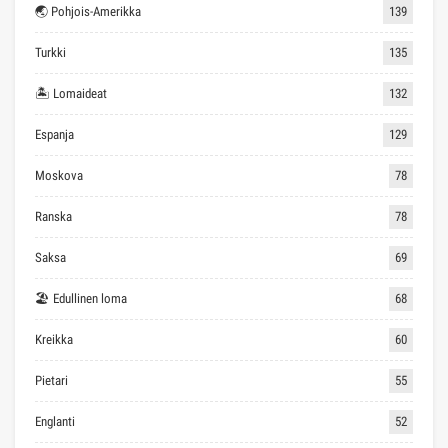
🌏 Pohjois-Amerikka
139
Turkki
135
🏝 Lomaideat
132
Espanja
129
Moskova
78
Ranska
78
Saksa
69
🏖 Edullinen loma
68
Kreikka
60
Pietari
55
Englanti
52