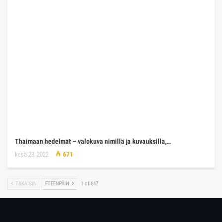
Thaimaan hedelmät – valokuva nimillä ja kuvauksilla,…
kesä 28, 2022
671
TAKAISIN
ETEENPÄIN
1 of 647