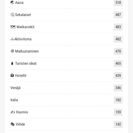
🌏 Aasia
518
🤔 Sekalaiset
487
🗺 Matkavinkit
483
🚴Aktiiviloma
482
🧭 Matkustaminen
470
🧳 Turistien ideat
465
🏨 Hotellit
439
Venäjä
346
Italia
182
✍ Huomio
159
🎭 Viihde
142