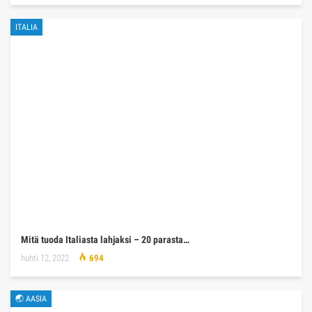
ITALIA
Mitä tuoda Italiasta lahjaksi – 20 parasta…
huhti 12, 2022
694
🌏 AASIA