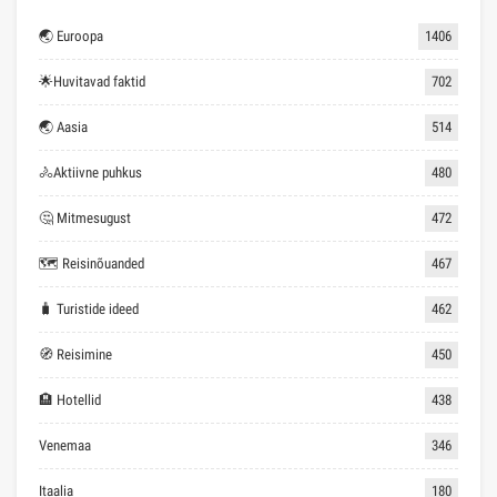
🌏 Euroopa
1406
🌟Huvitavad faktid
702
🌏 Aasia
514
🚴Aktiivne puhkus
480
🤔 Mitmesugust
472
🗺 Reisinõuanded
467
🧳 Turistide ideed
462
🧭 Reisimine
450
🏨 Hotellid
438
Venemaa
346
Itaalia
180