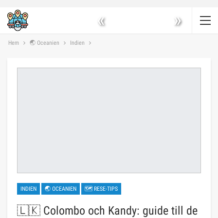
«
»
Hem
🌏 Oceanien
Indien
INDIEN
🌏 OCEANIEN
🗺 RESE-TIPS
🇱🇰 Colombo och Kandy: guide till de