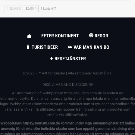
EELMINE
EDASI
1 kohta 647
EFTER KONTINENT
🧭 RESOR
🧳 TURISTIDÉER
🛌 VAR MAN KAN BO
✈ RESETJÄNSTER
© 2026 - 📍 Allt för turister | Alla rättigheter förbehållna.
DISCLAIMER AND DISCLOSURE
All information på webbplatsen
https://tourism.com.de
är endast av
informationssyfte. Du är ensam ansvarig för att tillämpa lokala eller internationella
lagar. Webbplatsen rekommenderar ofta produkter som vi tycker är användbara för
våra läsare. Vi kan få affiliatekommissioner från försäljning av produkter som
erhålls via affiliatelänkar.
Webbplatsen
https://tourism.com.de
kommer under inga omständigheter att hållas
ansvarig för direkta eller indirekta skador som kan uppstå genom användning eller
missbruk av informationen som publiceras här. Genom att fortsätta erkänner du att