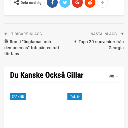
Dela med sig
TIDIGARE INLÄGG
NÄSTA INLÄGG
🕵️ Rom i ”änglarnas och
🍷 Topp 20 souvenirer från
demonernas” fotspår: en rutt
Georgia
för fans
Du Kanske Också Gillar
Allt
SPANIEN
ITALIEN