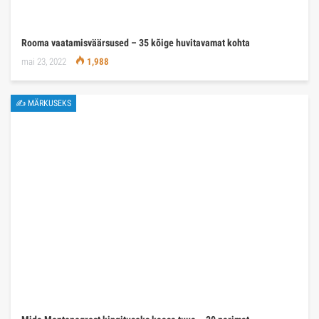
Rooma vaatamisväärsused – 35 kõige huvitavamat kohta
mai 23, 2022
1,988
✍ MÄRKUSEKS