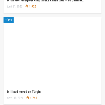
Mida Montenegrost kingituseks kaasa tuua – 20 parimat…
juuli 21, 2022
1,926
TÜRGI
Millised mered on Türgis
dets. 18, 2021
1,746