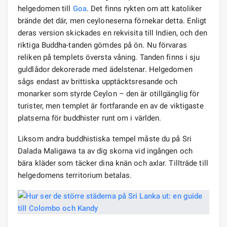
helgedomen till
Goa
. Det finns rykten om att katoliker
brände det där, men ceyloneserna förnekar detta. Enligt
deras version skickades en rekvisita till Indien, och den
riktiga Buddha-tanden gömdes på ön. Nu förvaras
reliken på templets översta våning. Tanden finns i sju
guldlådor dekorerade med ädelstenar. Helgedomen
sågs endast av brittiska upptäcktsresande och
monarker som styrde Ceylon – den är otillgänglig för
turister, men templet är fortfarande en av de viktigaste
platserna för buddhister runt om i världen.
Liksom andra buddhistiska tempel måste du på Sri
Dalada Maligawa ta av dig skorna vid ingången och
bära kläder som täcker dina knän och axlar. Tillträde till
helgedomens territorium betalas.