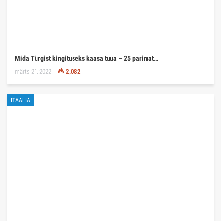
Mida Türgist kingituseks kaasa tuua – 25 parimat…
märts 21, 2022
2,082
ITAALIA