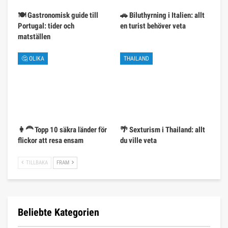
🍽️ Gastronomisk guide till
🚗 Biluthyrning i Italien: allt
Portugal: tider och
en turist behöver veta
matställen
🤔 OLIKA
THAILAND
👩‍🦰 Topp 10 säkra länder för
🌴 Sexturism i Thailand: allt
flickor att resa ensam
du ville veta
TILLBAKA
FRAM
Beliebte Kategorien