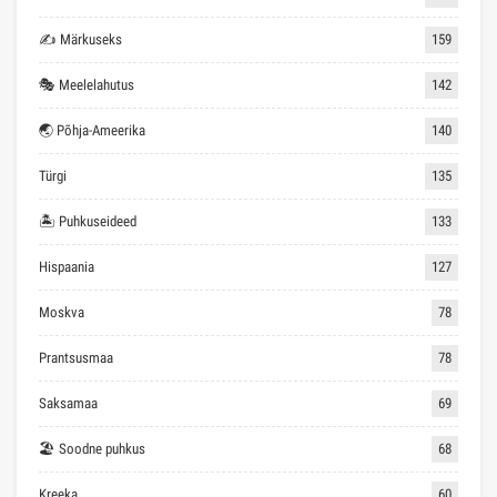
✍ Märkuseks
159
🎭 Meelelahutus
142
🌏 Põhja-Ameerika
140
Türgi
135
🏝 Puhkuseideed
133
Hispaania
127
Moskva
78
Prantsusmaa
78
Saksamaa
69
🏖 Soodne puhkus
68
Kreeka
60