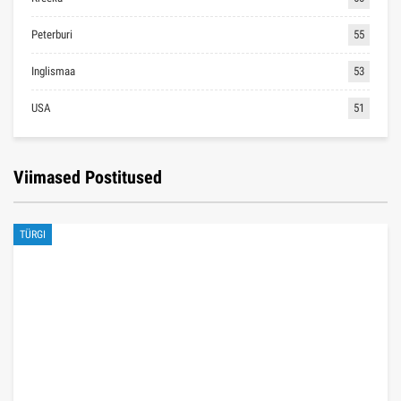
Peterburi
55
Inglismaa
53
USA
51
Viimased Postitused
TÜRGI