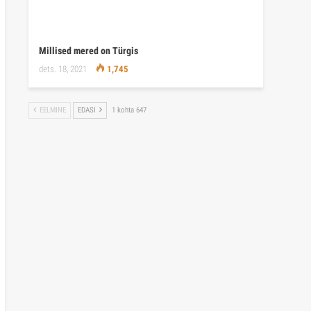
Millised mered on Türgis
dets. 18, 2021
1,745
EELMINE
EDASI
1 kohta 647