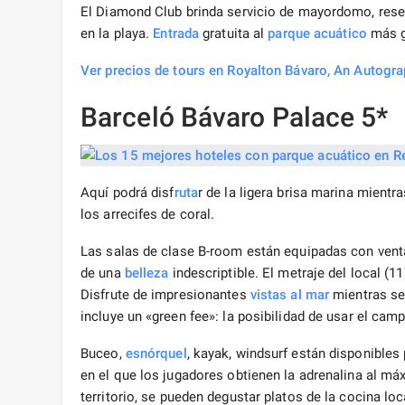
El Diamond Club brinda servicio de mayordomo, rese
en la playa.
Entrada
gratuita al
parque acuático
más g
Ver precios de tours en Royalton Bávaro, An Autogra
Barceló Bávaro Palace 5*
Aquí podrá disf
ruta
r de la ligera brisa marina mient
los arrecifes de coral.
Las salas de clase B-room están equipadas con vent
de una
belleza
indescriptible. El metraje del local (
Disfrute de impresionantes
vistas al mar
mientras se 
incluye un «green fee»: la posibilidad de usar el campo
Buceo,
esnórquel
, kayak, windsurf están disponibles 
en el que los jugadores obtienen la adrenalina al má
territorio, se pueden degustar platos de la cocina lo