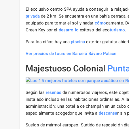
El exclusivo centro SPA ayuda a conseguir la relajac
privada
de 2 km. Se encuentra en una bahía cerrada, 
equipado para tomar el sol y nadar
cómo
damente. De
Green Key por el
desarrollo
exitoso del eco
turismo
.
Para los niños hay una
piscina
exterior gratuita abier
Ver precios de tours en Barceló Bávaro Palace
Majestuoso Colonial
Punt
Según las
reseñas
de numerosos viajeros, este objeto
instalado incluso en las habitaciones ordinarias. A la
administración: una botella de champán en un cubo 
especialmente acogedor que invita a
descansa
r sin
Suelos de mármol europeo. Surtido de reposición diari