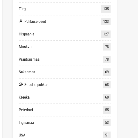
Türgi
135
🏝 Puhkuseideed
133
Hispaania
127
Moskva
78
Prantsusmaa
78
Saksamaa
69
🏖 Soodne puhkus
68
Kreeka
60
Peterburi
55
Inglismaa
53
USA
51