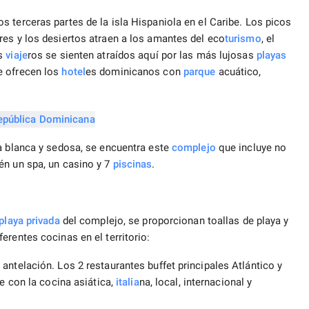
s terceras partes de la isla Hispaniola en el Caribe. Los picos
res y los desiertos atraen a los amantes del eco
turismo
, el
os
viaje
ros se sienten atraídos aquí por las más lujosas
playas
e ofrecen los
hotel
es dominicanos con
parque
acuático,
 blanca y sedosa, se encuentra este
complejo
que incluye no
én un spa, un casino y 7
piscinas
.
playa privada
del complejo, se proporcionan toallas de playa y
erentes cocinas en el territorio:
antelación. Los 2 restaurantes buffet principales Atlántico y
se con la cocina asiática,
italia
na, local, internacional y