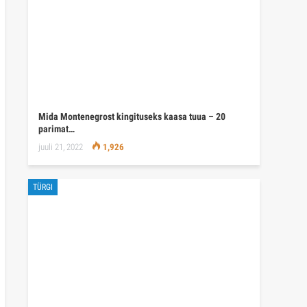
Mida Montenegrost kingituseks kaasa tuua – 20
parimat…
juuli 21, 2022
1,926
TÜRGI