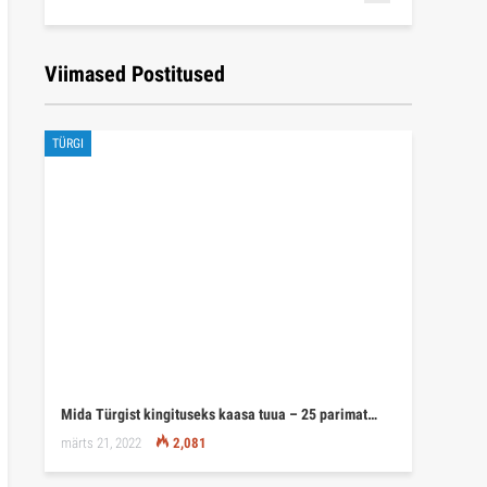
Viimased Postitused
TÜRGI
Mida Türgist kingituseks kaasa tuua – 25 parimat…
märts 21, 2022
2,081