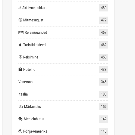
🚴Aktiivne puhkus
480
🤔 Mitmesugust
472
🗺 Reisinõuanded
467
🧳 Turistide ideed
462
🧭 Reisimine
450
🏨 Hotellid
438
Venemaa
346
Itaalia
180
✍ Märkuseks
159
🎭 Meelelahutus
142
🌏 Põhja-Ameerika
140