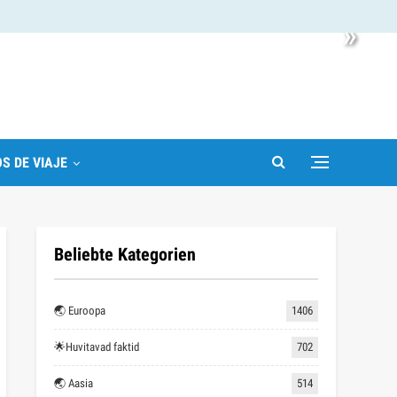
»
S DE VIAJE
Beliebte Kategorien
🌏 Euroopa
1406
🌟Huvitavad faktid
702
🌏 Aasia
514