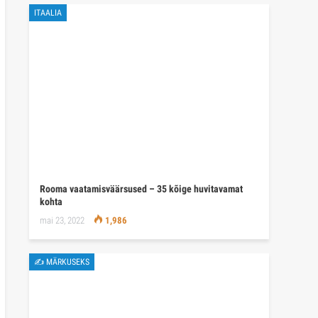
ITAALIA
Rooma vaatamisväärsused – 35 kõige huvitavamat
kohta
mai 23, 2022
1,986
✍ MÄRKUSEKS