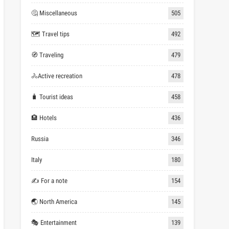
🤔 Miscellaneous
505
🗺 Travel tips
492
🧭 Traveling
479
🚴Active recreation
478
🧳 Tourist ideas
458
🏨 Hotels
436
Russia
346
Italy
180
✍ For a note
154
🌏 North America
145
🎭 Entertainment
139