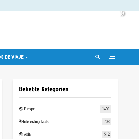
»
S DE VIAJE
Beliebte Kategorien
🌏 Europe
1401
🌟Interesting facts
703
🌏 Asia
512