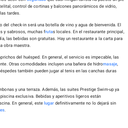
telital, control de cortinas y balcones panorámicos de vidrio,
las tardes.
del check-in será una botella de vino y agua de bienvenida. El
os y sabrosos, muchas f
ruta
s locales. En el restaurante principal,
ía, las bebidas son gratuitas. Hay un restaurante a la carta para
na obra maestra.
aprichos del huésped. En general, el servicio es impecable, las
ente. Otras comodidades incluyen una bañera de hidro
masaje
,
éspedes también pueden jugar al tenis en las canchas duras
onas y una terraza. Además, las suites Prestige Swim-up ya
iscina exclusiva. Bebidas y aperitivos ligeros están
iscina. En general, este
lugar
definitivamente no lo dejará sin
nes
.