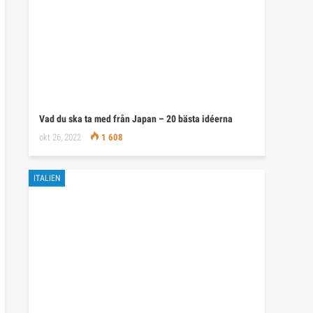
Vad du ska ta med från Japan – 20 bästa idéerna
okt 26, 2022
1 608
ITALIEN