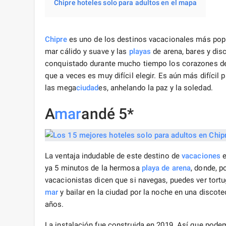
Chipre hoteles solo para adultos en el mapa
Chipre
es uno de los destinos vacacionales más popu
mar cálido y suave y las
playas
de arena, bares y di
conquistado durante mucho tiempo los corazones de l
que a veces es muy difícil elegir. Es aún más difícil 
las mega
ciudad
es, anhelando la paz y la soledad.
A
mar
andé 5*
La ventaja indudable de este destino de
vacaciones
e
ya 5 minutos de la hermosa
playa de arena
, donde, p
vacacionistas dicen que si navegas, puedes ver tor
mar
y bailar en la ciudad por la noche en una disco
años.
La instalación fue construida en 2019. Así que pod