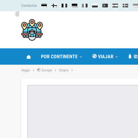
Contactos
«
POR CONTINENTE
🧭 VIAJAR
🧳 I
Hogar
🌏 Europa
Chipre