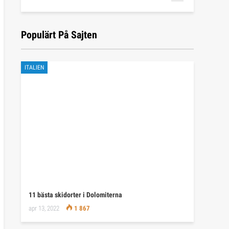
Populärt På Sajten
ITALIEN
11 bästa skidorter i Dolomiterna
apr 13, 2022
1 867