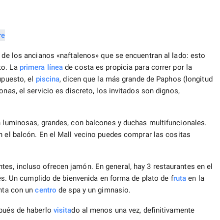
e de los ancianos «naftalenos» que se encuentran al lado: esto
to. La
primera línea
de costa es propicia para correr por la
supuesto, el
piscina
, dicen que la más grande de Paphos (longitud
onas, el servicio es discreto, los invitados son dignos,
on luminosas, grandes, con balcones y duchas multifuncionales.
n el balcón. En el Mall vecino puedes comprar las cositas
es, incluso ofrecen jamón. En general, hay 3 restaurantes en el
onés. Un cumplido de bienvenida en forma de plato de f
ruta
en la
enta con un
centro
de spa y un gimnasio.
spués de haberlo
visita
do al menos una vez, definitivamente