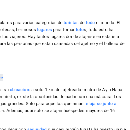
lares para varias categorías de
turistas
de
todo
el mundo. El
scotecas, hermosos
lugares
para tomar
foto
s, todo esto ha
os viajeros. Hay tantos lugares donde alojarse en esta isla
para las personas que están cansadas del ajetreo y el bullicio de
s su
ubicación
: a solo 1 km del ajetreado centro de Ayia Napa
or cierto, existe la oportunidad de nadar con una máscara. Los
tugas grandes. Solo para aquellos que aman
relajarse junto al
teca. Además, aquí solo se alojan huéspedes mayores de 16
emos decir con
seguridad
que casi ningún turista ha puesto un pie