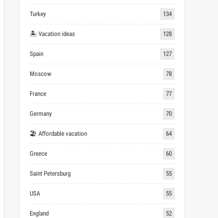
Turkey
134
🏝 Vacation ideas
128
Spain
127
Moscow
78
France
77
Germany
70
🏖 Affordable vacation
64
Greece
60
Saint Petersburg
55
USA
55
England
52