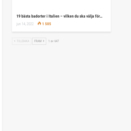
19 bästa badorter i Italien – vilken du ska välja för…
jun 14, 2022
1 505
TILLBAKA
FRAM
1 av 647