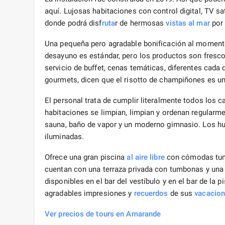
aquí. Lujosas habitaciones con control digital, TV sa
donde podrá disf
ruta
r de hermosas
vistas al mar
por 
Una pequeña pero agradable bonificación al momento 
desayuno es estándar, pero los productos son fresc
servicio de buffet, cenas temáticas, diferentes cada d
gourmets, dicen que el risotto de champiñones es u
El personal trata de cumplir literalmente todos los c
habitaciones se limpian, limpian y ordenan regularm
sauna, baño de vapor y un moderno gimnasio. Los hu
iluminadas.
Ofrece una gran piscina
al aire libre
con cómodas tumb
cuentan con una terraza privada con tumbonas y una p
disponibles en el bar del vestíbulo y en el bar de la p
agradables impresiones y
recuerdos
de sus
vacacio
Ver precios de tours en Amarande