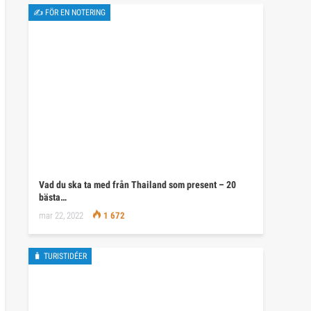
✍ FÖR EN NOTERING
Vad du ska ta med från Thailand som present – 20
bästa…
mar 22, 2022
1 672
🧳 TURISTIDÉER