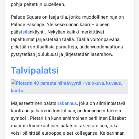
pohja peitettiin uudelleen.
Palace Square on laaja tila, jonka muodollinen raja on
Palace Passage. Yleisesikunnan kaari – alueen
pääsi
sää
nkäynti. Nykyään kaikki merkittävät
tapahtumat järjestetään täällä. Täällä voitonpäivänä
pidetään sotilaallisia paraatteja, uudenvuodenaattona
pystytetään joulukuusi ja järjestetään lasershow.
Talvipalatsi
Majesteettinen palatsi
rakennus
, joka on silmiinpistävä
kooltaan ja barokin loistollaan, on kaupungin tärkein
symboli. Pietari I:n kunnianhimoinen perillinen Elisabet
määräsi kuninkaallisen palatsin rakentamisen, joka
voisi päihittää eurooppalaiset kollegansa. Keisarinnan