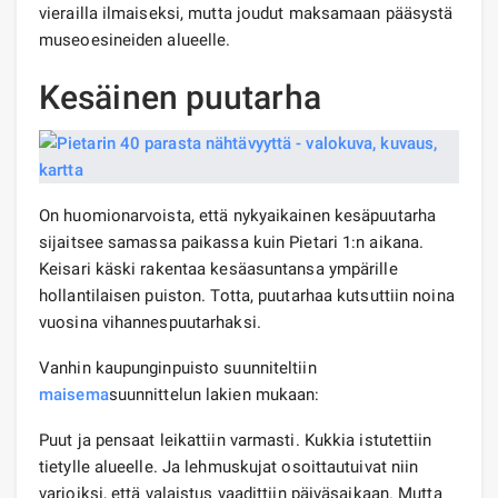
vierailla ilmaiseksi, mutta joudut maksamaan pääsystä
museoesineiden alueelle.
Kesäinen puutarha
On huomionarvoista, että nykyaikainen kesäpuutarha
sijaitsee samassa paikassa kuin Pietari 1:n aikana.
Keisari käski rakentaa kesäasuntansa ympärille
hollantilaisen puiston. Totta, puutarhaa kutsuttiin noina
vuosina vihannespuutarhaksi.
Vanhin kaupunginpuisto suunniteltiin
maisema
suunnittelun lakien mukaan:
Puut ja pensaat leikattiin varmasti. Kukkia istutettiin
tietylle alueelle. Ja lehmuskujat osoittautuivat niin
varjoiksi, että valaistus vaadittiin päiväsaikaan. Mutta