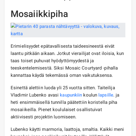
Mosaiikkipiha
Erimielisyydet epätavallisesta taideesineestä eivät
laantu pitkään aikaan. Jotkut vierailijat ovat iloisia, kun
taas toiset puhuvat hyödyttömyydestä ja
teeskentelemisestä. Siksi Mosaic Courtyard -pihalla
kannattaa käydä tekemässä oman vaikutuksensa.
Esinettä alettiin luoda yli 25 vuotta sitten. Taiteilija
Vladimir Lubenko avasi
kaupunkiin
koulun
lapsille
. ja
heti ensimmäisellä tunnilla päätettiin koristella piha
mosaiikeilla. Pienet koululaiset osallistuivat
aktiivisesti projektin luomiseen.
Lubenko käytti marmoria, laattoja, smaltia. Kaikki meni