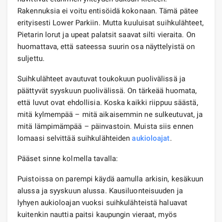
Rakennuksia ei voitu entisöidä kokonaan. Tämä pätee
erityisesti Lower Parkiin. Mutta kuuluisat suihkulähteet,
Pietarin lorut ja upeat palatsit saavat silti vieraita. On
huomattava, että sateessa suurin osa näyttelyistä on
suljettu.
Suihkulähteet avautuvat toukokuun puolivälissä ja
päättyvät syyskuun puolivälissä. On tärkeää huomata,
että luvut ovat ehdollisia. Koska kaikki riippuu säästä,
mitä kylmempää – mitä aikaisemmin ne sulkeutuvat, ja
mitä lämpimämpää – päinvastoin. Muista siis ennen
lomaasi selvittää suihkulähteiden
aukioloajat
.
Pääset sinne kolmella tavalla:
Puistoissa on parempi käydä aamulla arkisin, kesäkuun
alussa ja syyskuun alussa. Kausiluonteisuuden ja
lyhyen aukioloajan vuoksi suihkulähteistä haluavat
kuitenkin nauttia paitsi kaupungin vieraat, myös