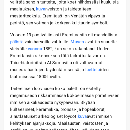
välittää sanoin tunteita, joita koet nähdessäsi kuuluisia
maalauksen,
kuva
nveiston ja taidetaiteen
mestariteoksia. Eremitaaši on Venäjän ylpeys ja
perintö, sen voiman ja korkean kulttuurin symboli.
Vuoden 19 puoliväliin asti Eremitaasiin oli mahdollista
päästä
vain harvoille valituille.
Museo
avattiin suurelle
yleisölle
vuonna
1852, kun se on rakentanut Uuden
Eremitaasin rakennuksen tätä tarkoitusta varten.
Taidehistorioitsija AI Somovilla oli valtava rooli
museorahastojen täydentämisessä ja
luettelo
iden
laatimisessa 1800-luvulla.
Taiteellisen luovuuden koko paletti on esitelty
megamuseon rikkaimmassa kokoelmassa primitiivisen
ihmisen aikakaudesta nykypäivään. Skytian
kultaesineet, keramiikka, pronssi- ja hopeakorut,
ainutlaatuiset arkeologiset löydöt
kuva
avat ihmisen
kehityksen ajanjaksoja. Maalausten, veistosten ja