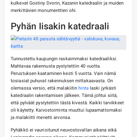
kulkevat Gostiny Dvorin, Kazanin katedraalin ja muiden
merkittävien monumenttien ohi.
Pyhän Iisakin katedraali
Tunnustettu kaupungin raskaimmaksi katedraaliksi.
Mahtavaa rakennusta pystytettiin 40 vuotta.
Perustuksen kaataminen kesti 5 vuotta. Vain nämä
tosiasiat puhuvat rakennuksen mittakaavasta. On
olemassa versio, että malakiitin
hinta
laski jyrkästi
katedraalin rakentamisen jälkeen. Tämä johtui siitä,
että pylväät pystytettiin tästä kivestä. Kaikki tarvikkeet
oli käytetty. Kaivostoiminta muuttui lupaamattomaksi
ja malakiitti menetti arvonsa.
Pyhäkkö ei vaurioitunut neuvostovallan aikana eikä