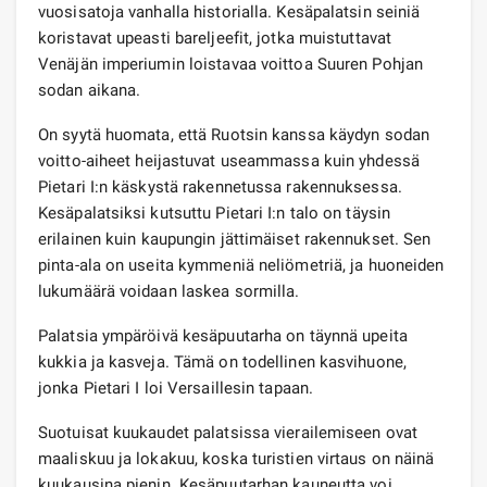
vuosisatoja vanhalla historialla. Kesäpalatsin seiniä
koristavat upeasti bareljeefit, jotka muistuttavat
Venäjän imperiumin loistavaa voittoa Suuren Pohjan
sodan aikana.
On syytä huomata, että Ruotsin kanssa käydyn sodan
voitto-aiheet heijastuvat useammassa kuin yhdessä
Pietari I:n käskystä rakennetussa rakennuksessa.
Kesäpalatsiksi kutsuttu Pietari I:n talo on täysin
erilainen kuin kaupungin jättimäiset rakennukset. Sen
pinta-ala on useita kymmeniä neliömetriä, ja huoneiden
lukumäärä voidaan laskea sormilla.
Palatsia ympäröivä kesäpuutarha on täynnä upeita
kukkia ja kasveja. Tämä on todellinen kasvihuone,
jonka Pietari I loi Versaillesin tapaan.
Suotuisat kuukaudet palatsissa vierailemiseen ovat
maaliskuu ja lokakuu, koska turistien virtaus on näinä
kuukausina pienin. Kesäpuutarhan kauneutta voi