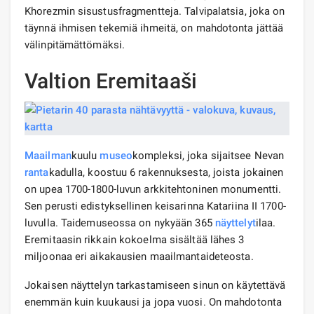
Khorezmin sisustusfragmentteja. Talvipalatsia, joka on
täynnä ihmisen tekemiä ihmeitä, on mahdotonta jättää
välinpitämättömäksi.
Valtion Eremitaaši
Maailman
kuulu
museo
kompleksi, joka sijaitsee Nevan
ranta
kadulla, koostuu 6 rakennuksesta, joista jokainen
on upea 1700-1800-luvun arkkitehtoninen monumentti.
Sen perusti edistyksellinen keisarinna Katariina II 1700-
luvulla. Taidemuseossa on nykyään 365
näyttelyt
ilaa.
Eremitaasin rikkain kokoelma sisältää lähes 3
miljoonaa eri aikakausien maailmantaideteosta.
Jokaisen näyttelyn tarkastamiseen sinun on käytettävä
enemmän kuin kuukausi ja jopa vuosi. On mahdotonta