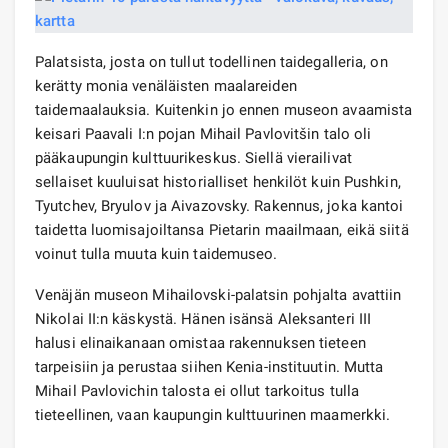
Palatsista, josta on tullut todellinen taidegalleria, on
kerätty monia venäläisten maalareiden
taidemaalauksia. Kuitenkin jo ennen museon avaamista
keisari Paavali I:n pojan Mihail Pavlovitšin talo oli
pääkaupungin kulttuurikeskus. Siellä vierailivat
sellaiset kuuluisat historialliset henkilöt kuin Pushkin,
Tyutchev, Bryulov ja Aivazovsky. Rakennus, joka kantoi
taidetta luomisajoiltansa Pietarin maailmaan, eikä siitä
voinut tulla muuta kuin taidemuseo.
Venäjän museon Mihailovski-palatsin pohjalta avattiin
Nikolai II:n käskystä. Hänen isänsä Aleksanteri III
halusi elinaikanaan omistaa rakennuksen tieteen
tarpeisiin ja perustaa siihen Kenia-instituutin. Mutta
Mihail Pavlovichin talosta ei ollut tarkoitus tulla
tieteellinen, vaan kaupungin kulttuurinen maamerkki.