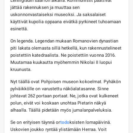
Leningradin saarron aikana. Kommunistit päättivät
jättää rakennuksen ja muuttaa sen
uskonnonvastaiseksi museoksi. Ja saksalaiset
käyttivät kupolia oppaana eivätkä pyrkineet tuhoamaan
esinettä.
On legenda. Legendan mukaan Romanovien dynastian
piti lakata olemasta sillä hetkellä, kun rakennustelineet
poistettiin katedraalista. Ne poistettiin vuonna 2016.
Muutamaa kuukautta myöhemmin Nikolai II luopui
kruunusta.
Nyt täällä ovat Pohjoisen museon kokoelmat. Pyhäkön
pylväikkölle on varustettu näköalatasanne. Sinne
johtavat 262 portaan portaat. Ne, jotka ovat kulkeneet
polun, eivät voi koskaan unohtaa Pietarin näkyä
alhaalla. Täällä pidetään myös jumalanpalveluksia.
Se on erityisen täynnä or
todo
ksisten lomapäivinä.
Uskovien joukko ryntää ylistämään Herraa. Voit