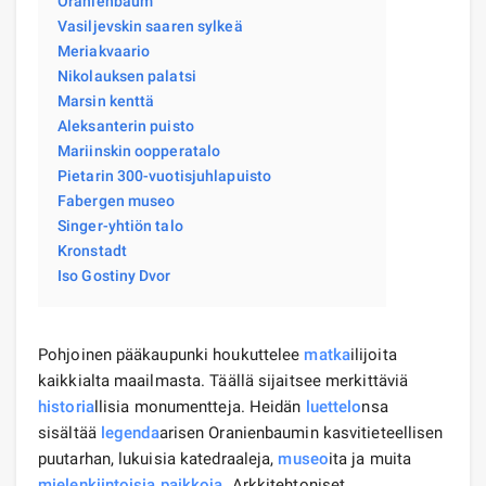
Oranienbaum
Vasiljevskin saaren sylkeä
Meriakvaario
Nikolauksen palatsi
Marsin kenttä
Aleksanterin puisto
Mariinskin oopperatalo
Pietarin 300-vuotisjuhlapuisto
Fabergen museo
Singer-yhtiön talo
Kronstadt
Iso Gostiny Dvor
Pohjoinen pääkaupunki houkuttelee
matka
ilijoita
kaikkialta maailmasta. Täällä sijaitsee merkittäviä
historia
llisia monumentteja. Heidän
luettelo
nsa
sisältää
legenda
arisen Oranienbaumin kasvitieteellisen
puutarhan, lukuisia katedraaleja,
museo
ita ja muita
mielenkiintoisia paikkoja
. Arkkitehtoniset