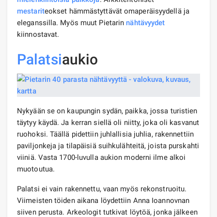
mestarit
eokset hämmästyttävät omaperäisyydellä ja
eleganssilla. Myös muut Pietarin
nähtävyydet
kiinnostavat.
Palatsi
aukio
Nykyään se on kaupungin sydän, paikka, jossa turistien
täytyy käydä. Ja kerran siellä oli niitty, joka oli kasvanut
ruohoksi. Täällä pidettiin juhlallisia juhlia, rakennettiin
paviljonkeja ja tilapäisiä suihkulähteitä, joista purskahti
viiniä. Vasta 1700-luvulla aukion moderni ilme alkoi
muotoutua.
Palatsi ei vain rakennettu, vaan myös rekonstruoitu.
Viimeisten töiden aikana löydettiin Anna Ioannovnan
siiven perusta. Arkeologit tutkivat löytöä, jonka jälkeen