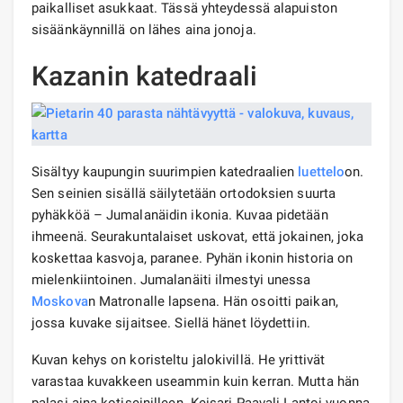
paikalliset asukkaat. Tässä yhteydessä alapuiston
sisäänkäynnillä on lähes aina jonoja.
Kazanin katedraali
Sisältyy kaupungin suurimpien katedraalien
luettelo
on.
Sen seinien sisällä säilytetään ortodoksien suurta
pyhäkköä – Jumalanäidin ikonia. Kuvaa pidetään
ihmeenä. Seurakuntalaiset uskovat, että jokainen, joka
koskettaa kasvoja, paranee. Pyhän ikonin historia on
mielenkiintoinen. Jumalanäiti ilmestyi unessa
Moskova
n Matronalle lapsena. Hän osoitti paikan,
jossa kuvake sijaitsee. Siellä hänet löydettiin.
Kuvan kehys on koristeltu jalokivillä. He yrittivät
varastaa kuvakkeen useammin kuin kerran. Mutta hän
palasi aina kotiseinilleen. Keisari Paavali I antoi vuonna