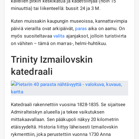
kävellen pitkin keskikatua ja kadettilinjaa (noin 15
minuuttia) tai liikenteellä: bussit 24 ja 3 M.
Kuten muissakin kaupungin museoissa, kannattavimpia
päiviä vierailla ovat arkipäivät,
paras
aika on aamu. On
myös suositeltavaa
valita
ajanjaksot, jolloin turistivirta
on vähiten – tämä on marras-, helmi-huhtikuu.
Trinity Izmailovskin
katedraali
Katedraali rakennettiin vuosina 1828-1835. Se sijaitsee
Admiralteiskyn alueella ja tekee vaikutuksen
mittakaavallaan. Sen pääkupoli näkyy 20 kilometrin
etäisyydeltä. Historia liittyy läheisesti Izmailovskin
rykmenttiin, joka perustettiin vuonna 1730 Anna