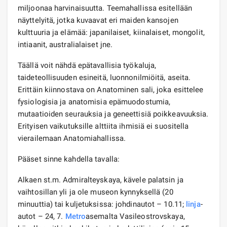
miljoonaa harvinaisuutta. Teemahallissa esitellään
näyttelyitä, jotka kuvaavat eri maiden kansojen
kulttuuria ja elämää: japanilaiset, kiinalaiset, mongolit,
intiaanit, australialaiset jne.
Täällä voit nähdä epätavallisia työkaluja,
taideteollisuuden esineitä, luonnonilmiöitä, aseita.
Erittäin kiinnostava on Anatominen sali, joka esittelee
fysiologisia ja anatomisia epämuodostumia,
mutaatioiden seurauksia ja geneettisiä poikkeavuuksia.
Erityisen vaikutuksille alttiita ihmisiä ei suositella
vierailemaan Anatomiahallissa.
Pääset sinne kahdella tavalla:
Alkaen st.m. Admiralteyskaya, kävele palatsin ja
vaihtosillan yli ja ole museon kynnyksellä (20
minuuttia) tai kuljetuksissa: johdinautot – 10.11;
linja
-
autot – 24, 7.
Metro
asemalta Vasileostrovskaya,