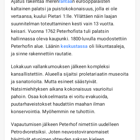
Ajatus rakentaa meren
rantaa
n eurooppalaisten
kaltainen palatsi ja puistokokonaisuus, jolla ei ole
vertaansa, kuului Pietari 1:lle. Yllättäen näin laajan
suunnitelman toteuttaminen kesti vain 13 vuotta.
keisari. Vuonna 1762 Peterhofista tuli palatsin
hallinnassa oleva kaupunki. 1800-luvulla muodostettiin
Peterhofin alue. Läänin
keskustassa
oli liikuntasaleja,
ja sinne rakennettiin rautatie.
Lokakuun vallankumouksen jälkeen kompleksi
kansallistettiin. Alueella sijaitsi proletariaatin museoita
ja sanatorioita. Mutta esineet säästyivät.
Natsimiehityksen aikana kokonaisuus vaurioitui
pahoin. Osaa kokoelmasta ei voitu evakuoida,
puutarhaveistokset haudattiin maahan ilman
konservointia. Myöhemmin ne tuhottiin.
Vapautumisen jälkeen Peterhof nimettiin uudelleen
Petrodvoretsiksi. Joten neuvostoviranomaiset
hävittivät etunimen yhteyden saksan kieleen.