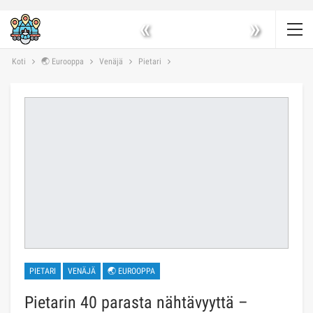
«
»
Koti
🌏 Eurooppa
Venäjä
Pietari
PIETARI
VENÄJÄ
🌏 EUROOPPA
Pietarin 40 parasta nähtävyyttä –