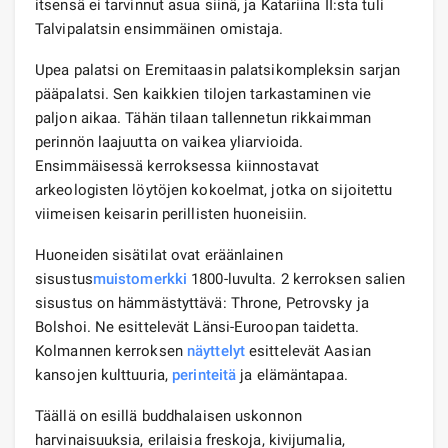
itsensä ei tarvinnut asua siinä, ja Katariina II:sta tuli
Talvipalatsin ensimmäinen omistaja.
Upea palatsi on Eremitaasin palatsikompleksin sarjan
pääpalatsi. Sen kaikkien tilojen tarkastaminen vie
paljon aikaa. Tähän tilaan tallennetun rikkaimman
perinnön laajuutta on vaikea yliarvioida.
Ensimmäisessä kerroksessa kiinnostavat
arkeologisten löytöjen kokoelmat, jotka on sijoitettu
viimeisen keisarin perillisten huoneisiin.
Huoneiden sisätilat ovat eräänlainen
sisustus
muistomerkki
1800-luvulta. 2 kerroksen salien
sisustus on hämmästyttävä: Throne, Petrovsky ja
Bolshoi. Ne esittelevät Länsi-Euroopan taidetta.
Kolmannen kerroksen
näyttelyt
esittelevät Aasian
kansojen kulttuuria,
perinteitä
ja elämäntapaa.
Täällä on esillä buddhalaisen uskonnon
harvinaisuuksia, erilaisia ​​freskoja, kivijumalia,