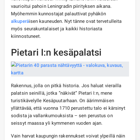
vaurioitui pahoin Leningradin piirityksen aikana.
Myöhemmin kunnostajat palauttivat pyhäkön
alkuperä
isen kauneuden. Nyt tänne ovat tervetulleita
myös seurakuntalaiset ja kaikki historiasta
kiinnostuneet.
Pietari I:n kesäpalatsi
Rakennus, jolla on pitkä historia. Jos haluat vierailla
palatsin seinillä, jotka ”näkivät” Pietari I:n, mene
turistikävelylle Kesäpuutarhaan. On äärimmäisen
yllättävää, että vuonna 1710 perustettu talo ei kärsinyt
sodista ja vallankumouksista – sen perustus on
seissyt maassa yli kymmenen vuoden ajan.
Vain harvat kaupungin rakennukset voivat ylpeillä näin