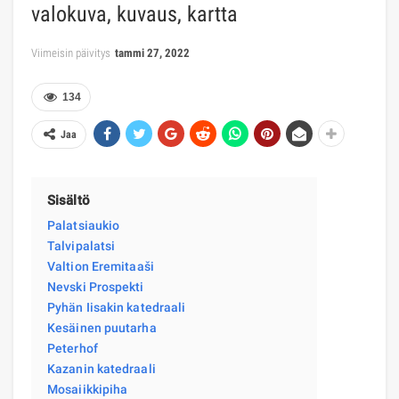
valokuva, kuvaus, kartta
Viimeisin päivitys
tammi 27, 2022
134
Jaa
Sisältö
Palatsiaukio
Talvipalatsi
Valtion Eremitaaši
Nevski Prospekti
Pyhän Iisakin katedraali
Kesäinen puutarha
Peterhof
Kazanin katedraali
Mosaiikkipiha