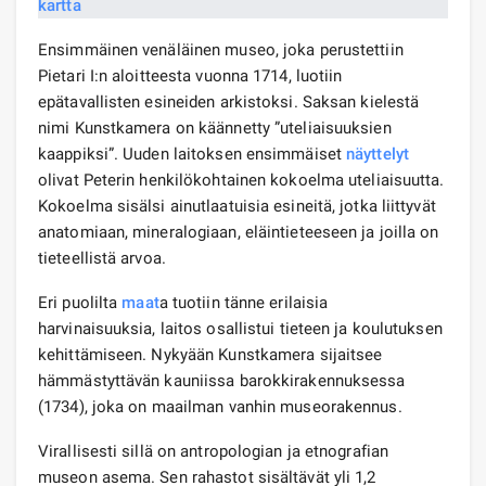
Ensimmäinen venäläinen museo, joka perustettiin
Pietari I:n aloitteesta vuonna 1714, luotiin
epätavallisten esineiden arkistoksi. Saksan kielestä
nimi Kunstkamera on käännetty ”uteliaisuuksien
kaappiksi”. Uuden laitoksen ensimmäiset
näyttelyt
olivat Peterin henkilökohtainen kokoelma uteliaisuutta.
Kokoelma sisälsi ainutlaatuisia esineitä, jotka liittyvät
anatomiaan, mineralogiaan, eläintieteeseen ja joilla on
tieteellistä arvoa.
Eri puolilta
maat
a tuotiin tänne erilaisia ​​
harvinaisuuksia, laitos osallistui tieteen ja koulutuksen
kehittämiseen. Nykyään Kunstkamera sijaitsee
hämmästyttävän kauniissa barokkirakennuksessa
(1734), joka on maailman vanhin museorakennus.
Virallisesti sillä on antropologian ja etnografian
museon asema. Sen rahastot sisältävät yli 1,2