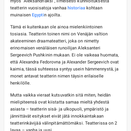
myös ”Aleksandriaksi”, ilmeisesti kunnioituksesta
teatterin vuosisatoja vanhaa
historiaa
kohtaan
muinaisen
Egypti
n ajoilta.
Tämä ei kuitenkaan ole ainoa mielenkiintoinen
tosiasia. Teatterin toinen nimi on Venäjän valtion
akateeminen draamateatteri, joka on nimetty
erinomaisen venäläisen runoilijan Aleksanteri
Sergeevich Pushkinin mukaan. Ei ole vaikeaa huomata,
että Alexandra Fedorovna ja Alexander Sergeevich ovat
kaimia, tässä suhteessa syntyy usein hämmennystä, ja
monet antavat teatterin nimen täysin erilaiselle
henkilölle.
Mutta vaikka vieraat kutsuvatkin sitä miten, heidän
mielipiteensä ovat kiistatta samaa mieltä yhdestä
asiasta – teatterin sisä- ja ulkopuoli, ympäristö ja
jännittävät esitykset eivät jätä innokkaintakaan
teatterinkävijää välinpitämättömäksi. Teatterissa on 2
lavaa – vanha ja uusi.