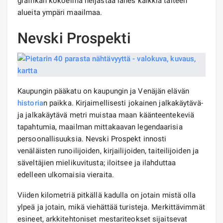
grafiikan kokoelma heijastaa lähes kaikkia taiteen
alueita ympäri maailmaa.
Nevski Prospekti
Kaupungin pääkatu on kaupungin ja Venäjän elävän
historia
n paikka. Kirjaimellisesti jokainen jalkakäytävä-
ja jalkakäytävä metri muistaa maan käänteentekeviä
tapahtumia, maailman mittakaavan legendaarisia
persoonallisuuksia. Nevski Prospekt innosti
venäläisten runoilijoiden, kirjailijoiden, taiteilijoiden ja
säveltäjien mielikuvitusta; iloitsee ja ilahduttaa
edelleen ulkomaisia ​​vieraita.
Viiden kilometriä pitkällä kadulla on jotain mistä olla
ylpeä ja jotain, mikä viehättää turisteja. Merkittävimmät
esineet, arkkitehtoniset mestariteokset sijaitsevat