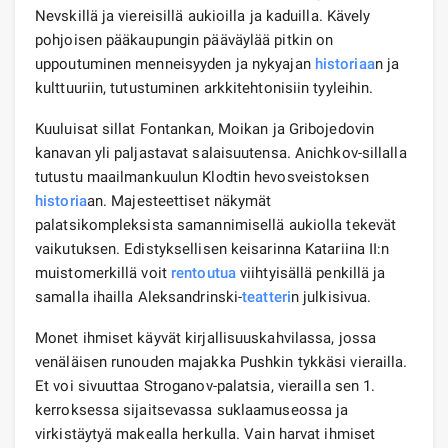
Nevskillä ja viereisillä aukioilla ja kaduilla. Kävely
pohjoisen pääkaupungin pääväylää pitkin on
uppoutuminen menneisyyden ja nykyajan
historiaa
n ja
kulttuuriin, tutustuminen arkkitehtonisiin tyyleihin.
Kuuluisat sillat Fontankan, Moikan ja Gribojedovin
kanavan yli paljastavat salaisuutensa. Anichkov-sillalla
tutustu maailmankuulun Klodtin hevosveistoksen
historia
an. Majesteettiset näkymät
palatsikompleksista samannimisellä aukiolla tekevät
vaikutuksen. Edistyksellisen keisarinna Katariina II:n
muistomerkillä voit
rentoutua
viihtyisällä penkillä ja
samalla ihailla Aleksandrinski-
teatteri
n julkisivua.
Monet ihmiset käyvät kirjallisuuskahvilassa, jossa
venäläisen runouden majakka Pushkin tykkäsi vierailla.
Et voi sivuuttaa Stroganov-palatsia, vierailla sen 1.
kerroksessa sijaitsevassa suklaamuseossa ja
virkistäytyä makealla herkulla. Vain harvat ihmiset