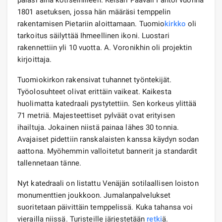
1801 asetuksen, jossa hän määräsi temppelin
rakentamisen Pietariin aloittamaan. Tuomio
kirkko
oli
tarkoitus säilyttää Ihmeellinen ikoni. Luostari
rakennettiin yli 10 vuotta. A. Voronikhin oli projektin
kirjoittaja.
Tuomiokirkon rakensivat tuhannet työntekijät.
Työolosuhteet olivat erittäin vaikeat. Kaikesta
huolimatta katedraali pystytettiin. Sen korkeus ylittää
71 metriä. Majesteettiset pylväät ovat erityisen
ihailtuja. Jokainen niistä painaa lähes 30 tonnia.
Avajaiset pidettiin ranskalaisten kanssa käydyn sodan
aattona. Myöhemmin valloitetut bannerit ja standardit
tallennetaan tänne.
Nyt katedraali on listattu Venäjän sotilaallisen loiston
monumenttien joukkoon. Jumalanpalvelukset
suoritetaan päivittäin temppelissä. Kuka tahansa voi
vierailla niissä. Turisteille järjestetään
retki
ä.