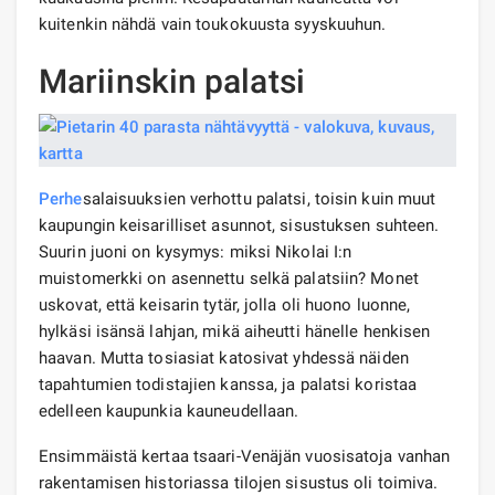
kuitenkin nähdä vain toukokuusta syyskuuhun.
Mariinskin palatsi
Perhe
salaisuuksien verhottu palatsi, toisin kuin muut
kaupungin keisarilliset asunnot, sisustuksen suhteen.
Suurin juoni on kysymys: miksi Nikolai I:n
muistomerkki on asennettu selkä palatsiin? Monet
uskovat, että keisarin tytär, jolla oli huono luonne,
hylkäsi isänsä lahjan, mikä aiheutti hänelle henkisen
haavan. Mutta tosiasiat katosivat yhdessä näiden
tapahtumien todistajien kanssa, ja palatsi koristaa
edelleen kaupunkia kauneudellaan.
Ensimmäistä kertaa tsaari-Venäjän vuosisatoja vanhan
rakentamisen historiassa tilojen sisustus oli toimiva.