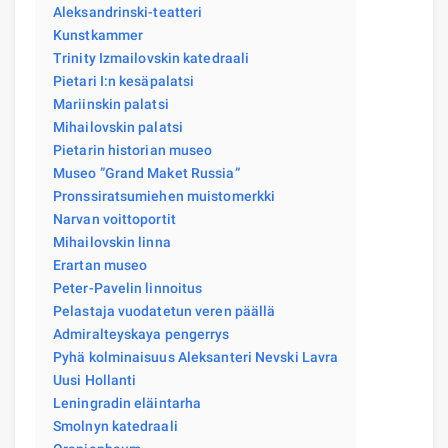
Aleksandrinski-teatteri
Kunstkammer
Trinity Izmailovskin katedraali
Pietari I:n kesäpalatsi
Mariinskin palatsi
Mihailovskin palatsi
Pietarin historian museo
Museo ”Grand Maket Russia”
Pronssiratsumiehen muistomerkki
Narvan voittoportit
Mihailovskin linna
Erartan museo
Peter-Pavelin linnoitus
Pelastaja vuodatetun veren päällä
Admiralteyskaya pengerrys
Pyhä kolminaisuus Aleksanteri Nevski Lavra
Uusi Hollanti
Leningradin eläintarha
Smolnyn katedraali