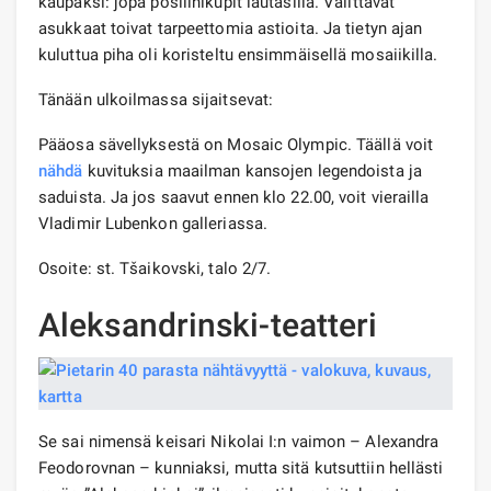
kaupaksi: jopa posliinikupit lautasilla. Välittävät
asukkaat toivat tarpeettomia astioita. Ja tietyn ajan
kuluttua piha oli koristeltu ensimmäisellä mosaiikilla.
Tänään ulkoilmassa sijaitsevat:
Pääosa sävellyksestä on Mosaic Olympic. Täällä voit
nähdä
kuvituksia maailman kansojen legendoista ja
saduista. Ja jos saavut ennen klo 22.00, voit vierailla
Vladimir Lubenkon galleriassa.
Osoite: st. Tšaikovski, talo 2/7.
Aleksandrinski-teatteri
Se sai nimensä keisari Nikolai I:n vaimon – Alexandra
Feodorovnan – kunniaksi, mutta sitä kutsuttiin hellästi