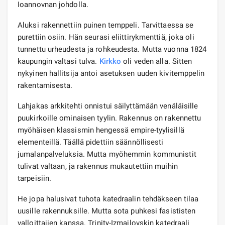
Ioannovnan johdolla.
Aluksi rakennettiin puinen temppeli. Tarvittaessa se
purettiin osiin. Hän seurasi eliittirykmenttiä, joka oli
tunnettu urheudesta ja rohkeudesta. Mutta vuonna 1824
kaupungin valtasi tulva.
Kirkko
oli veden alla. Sitten
nykyinen hallitsija antoi asetuksen uuden kivitemppelin
rakentamisesta.
Lahjakas arkkitehti onnistui säilyttämään venäläisille
puukirkoille ominaisen tyylin. Rakennus on rakennettu
myöhäisen klassismin hengessä empire-tyylisillä
elementeillä. Täällä pidettiin säännöllisesti
jumalanpalveluksia. Mutta myöhemmin kommunistit
tulivat valtaan, ja rakennus mukautettiin muihin
tarpeisiin.
He jopa halusivat tuhota katedraalin tehdäkseen tilaa
uusille rakennuksille. Mutta sota puhkesi fasististen
valloittajien kanssa. Trinity-Izmailovskin katedraali