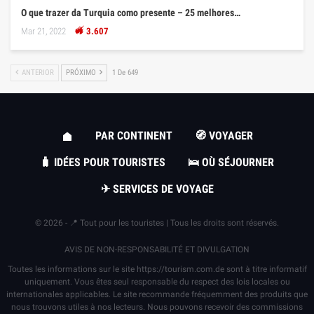
O que trazer da Turquia como presente – 25 melhores…
Mar 21, 2022
3.607
ANTERIOR
PRÓXIMO
1 De 649
PAR CONTINENT
🧭 VOYAGER
🧳 IDÉES POUR TOURISTES
🛌 OÙ SÉJOURNER
✈ SERVICES DE VOYAGE
© 2026 - 📍 Tout pour les touristes | Tous les droits sont réservés.
AVIS DE NON-RESPONSABILITÉ ET DIVULGATION
Toutes les informations sur le site
https://tourism.com.de
sont à titre informatif
uniquement. Vous êtes seul responsable du respect des lois locales ou
internationales applicables. Le site recommande fréquemment des produits que
nous trouvons utiles à nos lecteurs. Nous pouvons recevoir des commissions