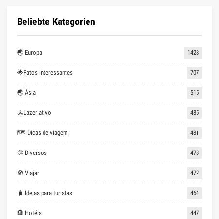
Beliebte Kategorien
🌏 Europa
1428
🌟Fatos interessantes
707
🌏 Ásia
515
🚴Lazer ativo
485
🗺 Dicas de viagem
481
🤔 Diversos
478
🧭 Viajar
472
🧳 Ideias para turistas
464
🏨 Hotéis
447