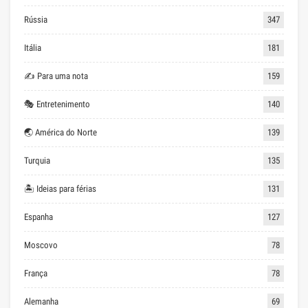
Rússia
347
Itália
181
✍ Para uma nota
159
🎭 Entretenimento
140
🌏 América do Norte
139
Turquia
135
🏝 Ideias para férias
131
Espanha
127
Moscovo
78
França
78
Alemanha
69