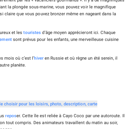
airement par les « vacanciers gourmands ». Il y a de magnifiques
dant la plongée sous-marine, vous pouvez voir le magnifique
st si claire que vous pouvez bronzer même en nageant dans la
ureux et les
touristes
d’âge moyen apprécieront ici. Chaque
sement
sont prévus pour les enfants, une merveilleuse cuisine
es mois où c’est l’
hiver
en Russie et où règne un été serein, il
autre planète.
ous
repos
er. Cette île est reliée à Cayo Coco par une autoroute. Il
on tout compris. Des animateurs travaillent du matin au soir,