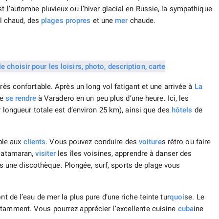
t l’automne pluvieux ou l’hiver glacial en Russie, la sympathique
il chaud, des
plages
propres
et une
mer
chaude.
rès confortable. Après un long vol fatigant et une arrivée à
La
de
se rendre
à Varadero en un peu plus d’une heure. Ici, les
ur longueur totale est d’environ 25 km), ainsi que des
hôtels
de
ible aux
clients
. Vous pouvez conduire des
voiture
s rétro ou faire
 catamaran,
visiter
les îles voisines, apprendre à danser des
 une discothèque. Plongée, surf, sports de plage vous
nt de l’eau de mer la plus pure d’une riche teinte tur
quoi
se. Le
tamment. Vous pourrez apprécier l’excellente cuisine
cuba
ine