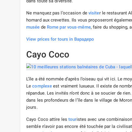
dans toute sa diversité.
Ne manquez pas l’occasion de
visite
r le restaurant 
homard aux crevettes. Ils vous proposeront égaleme
musée
de
Rome
par vous-même
, faire du shopping, 
View prices for tours in Варадеро
Cayo Coco
L’île a été nommée d’après l’oiseau qui vit ici. Le m
Le
complexe
est vraiment luxueux. Il existe de nomb
répandue. Les invités n’ont donc à se soucier de rien
dans les profondeurs de l’île dans le village de Moron
jours.
Cayo Coco attire les
tour
istes avec une combinaison 
semble n’avoir pas encore été touchée par la civilisa