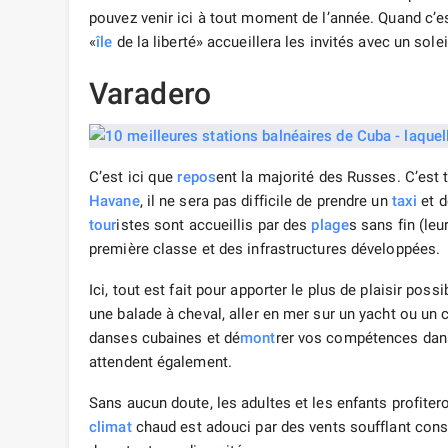
pouvez venir ici à tout moment de l’année. Quand c’es
«
île
de la liberté» accueillera les invités avec un sole
Varadero
C’est ici que
repos
ent la majorité des Russes. C’est t
Havane
, il ne sera pas difficile de prendre un
taxi
et 
tour
istes sont accueillis par des
plage
s sans fin (le
première classe et des infrastructures développées.
Ici, tout est fait pour apporter le plus de plaisir poss
une balade à cheval, aller en mer sur un yacht ou un
danses cubaines et dé
mont
rer vos compétences dans
attendent également.
Sans aucun doute, les adultes et les enfants profitero
climat
chaud est adouci par des vents soufflant cons