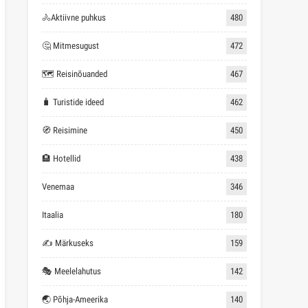
🚴Aktiivne puhkus
480
🤔 Mitmesugust
472
🗺 Reisinõuanded
467
🧳 Turistide ideed
462
🧭 Reisimine
450
🏨 Hotellid
438
Venemaa
346
Itaalia
180
✍ Märkuseks
159
🎭 Meelelahutus
142
🌏 Põhja-Ameerika
140