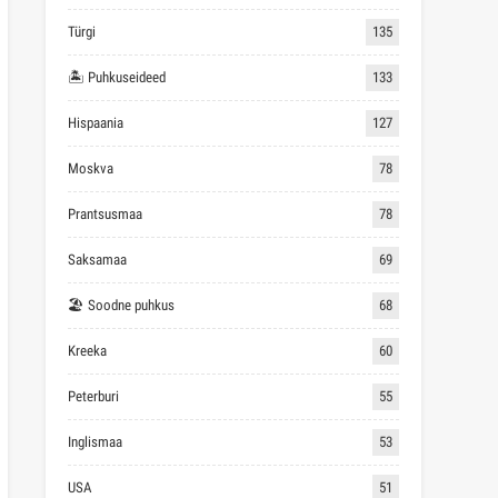
Türgi
135
🏝 Puhkuseideed
133
Hispaania
127
Moskva
78
Prantsusmaa
78
Saksamaa
69
🏖 Soodne puhkus
68
Kreeka
60
Peterburi
55
Inglismaa
53
USA
51