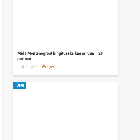
Mida Montenegrost kingituseks kaasa tuua – 20
parimat…
juuli 21, 2022
1,926
TÜRGI