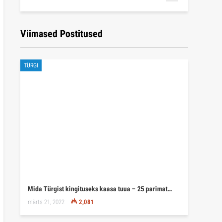
Viimased Postitused
TÜRGI
Mida Türgist kingituseks kaasa tuua – 25 parimat…
märts 21, 2022
2,081