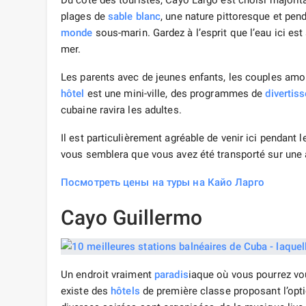
Du côté des touristes, Cayo Largo est choisi majorit
plages de
sable blanc
, une nature pittoresque et pen
monde
sous-marin. Gardez à l’esprit que l’eau ici e
mer.
Les parents avec de jeunes enfants, les couples amo
hôtel
est une mini-ville, des programmes de
divertis
cubaine ravira les adultes.
Il est particulièrement agréable de venir ici pendant l
vous semblera que vous avez été transporté sur une 
Посмотреть цены на туры на Кайо Ларго
Cayo Guillermo
Un endroit vraiment
paradis
iaque où vous pourrez v
existe des
hôtels
de première classe proposant l’opti