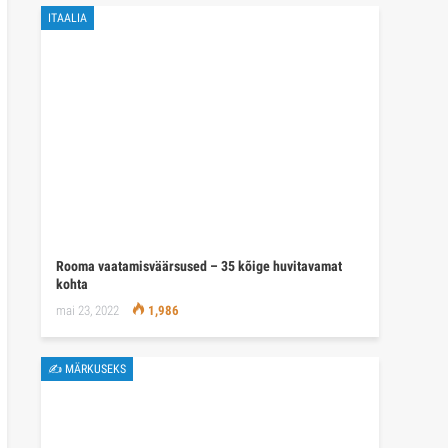
ITAALIA
Rooma vaatamisväärsused – 35 kõige huvitavamat
kohta
mai 23, 2022
1,986
✍ MÄRKUSEKS