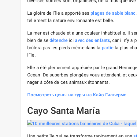
diverses soirées sont organisées, de la musique live
La gloire de l’île a apporté ses
plages de sable blanc
tellement la nature environnante est belle.
La mer est chaude et a une couleur inhabituelle. Il sem
bien de se
détendre
ici
avec des enfants
, car il n’y 
brûlera pas les pieds même dans la
partie
la plus ch
l’île.
Elle a été pleinement appréciée par le grand Hemingway
Ocean. De superbes plongées vous attendent, et ceu
nager à côté de ces animaux étonnants.
Посмотреть цены на туры на Кайо Гильермо
Cayo Santa María
Une petite île qui se transforme rapidement en une
s