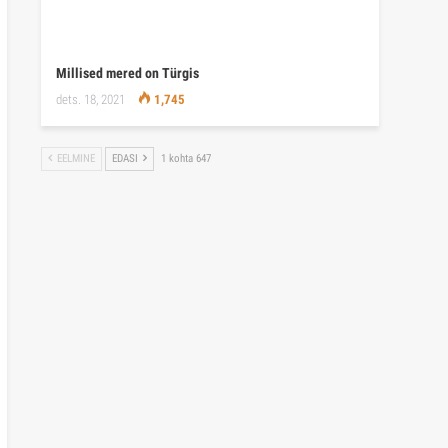
Millised mered on Türgis
dets. 18, 2021
1,745
EELMINE
EDASI
1 kohta 647