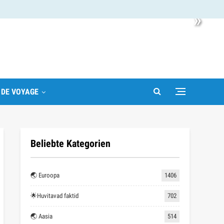
»
 DE VOYAGE
Beliebte Kategorien
🌏 Euroopa
1406
🌟Huvitavad faktid
702
🌏 Aasia
514