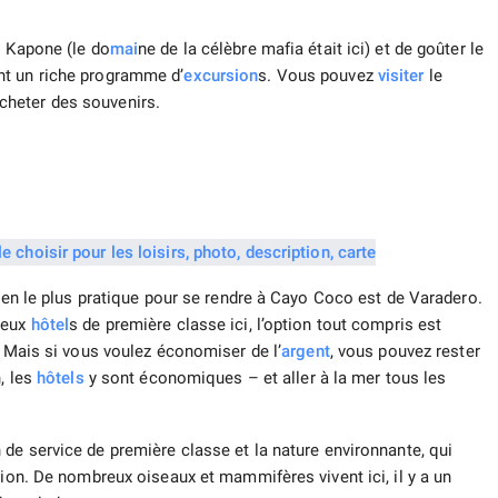
Al Kapone (le do
mai
ne de la célèbre mafia était ici) et de goûter le
nt un riche programme d’
excursion
s. Vous pouvez
visiter
le
acheter des souvenirs.
oyen le plus pratique pour se rendre à Cayo Coco est de Varadero.
reux
hôtel
s de première classe ici, l’option tout compris est
. Mais si vous voulez économiser de l’
argent
, vous pouvez rester
, les
hôtels
y sont économiques – et aller à la mer tous les
de service de première classe et la nature environnante, qui
tion. De nombreux oiseaux et mammifères vivent ici, il y a un