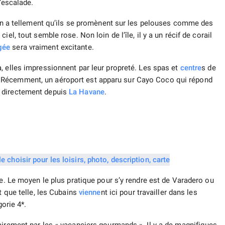
l’escalade.
y en a tellement qu’ils se promènent sur les pelouses comme des
el, tout semble rose. Non loin de l’île, il y a un récif de corail
gée
sera vraiment excitante.
 elles impressionnent par leur propreté. Les spas et
centre
s de
 Récemment, un aéroport est apparu sur Cayo Coco qui répond
i directement depuis
La Havane
.
le. Le moyen le plus pratique pour s’y rendre est de Varadero ou
t que telle, les Cubains
vienne
nt ici pour travailler dans les
gorie 4*.