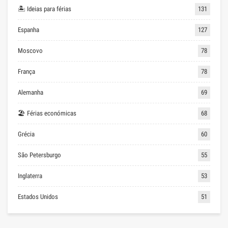
🏝 Ideias para férias
131
Espanha
127
Moscovo
78
França
78
Alemanha
69
🏖 Férias económicas
68
Grécia
60
São Petersburgo
55
Inglaterra
53
Estados Unidos
51