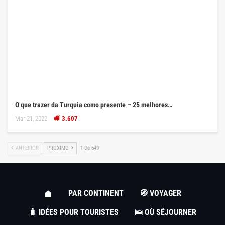
O que trazer da Turquia como presente – 25 melhores…
Mar 21, 2022
3.607
ANTERIOR
PRÓXIMO
1 De 649
PAR CONTINENT
🧭 VOYAGER
🧳 IDÉES POUR TOURISTES
🛌 OÙ SÉJOURNER