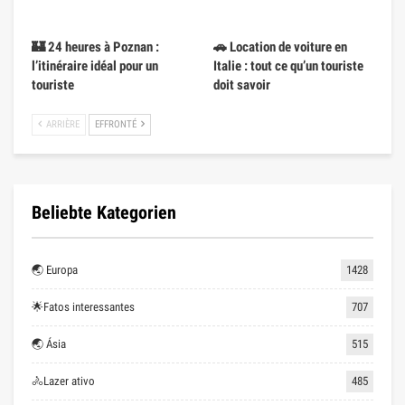
🏰 24 heures à Poznan :
🚗 Location de voiture en
l’itinéraire idéal pour un
Italie : tout ce qu’un touriste
touriste
doit savoir
ARRIÈRE
EFFRONTÉ
Beliebte Kategorien
🌏 Europa
1428
🌟Fatos interessantes
707
🌏 Ásia
515
🚴Lazer ativo
485