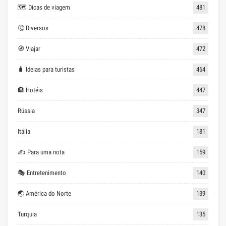
🗺 Dicas de viagem
481
🤔 Diversos
478
🧭 Viajar
472
🧳 Ideias para turistas
464
🏨 Hotéis
447
Rússia
347
Itália
181
✍ Para uma nota
159
🎭 Entretenimento
140
🌏 América do Norte
139
Turquia
135