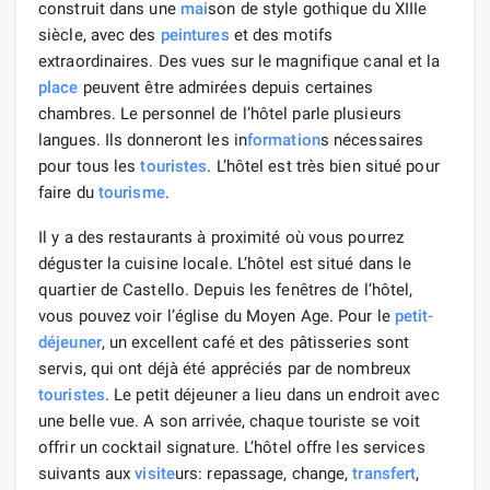
construit dans une
mai
son de style gothique du XIIIe
siècle, avec des
peintures
et des motifs
extraordinaires. Des vues sur le magnifique canal et la
place
peuvent être admirées depuis certaines
chambres. Le personnel de l’hôtel parle plusieurs
langues. Ils donneront les in
formation
s nécessaires
pour tous les
touristes
. L’hôtel est très bien situé pour
faire du
tourisme
.
Il y a des restaurants à proximité où vous pourrez
déguster la cuisine locale. L’hôtel est situé dans le
quartier de Castello. Depuis les fenêtres de l’hôtel,
vous pouvez voir l’église du Moyen Age. Pour le
petit-
déjeuner
, un excellent café et des pâtisseries sont
servis, qui ont déjà été appréciés par de nombreux
touristes
. Le petit déjeuner a lieu dans un endroit avec
une belle vue. A son arrivée, chaque touriste se voit
offrir un cocktail signature. L’hôtel offre les services
suivants aux
visite
urs: repassage, change,
transfert
,