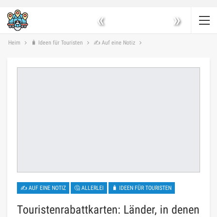
«
»
Heim
🧳 Ideen für Touristen
✍ Auf eine Notiz
✍ AUF EINE NOTIZ
🤔 ALLERLEI
🧳 IDEEN FÜR TOURISTEN
Touristenrabattkarten: Länder, in denen