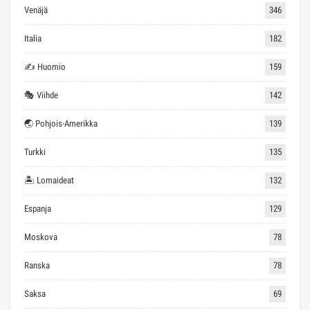
Venäjä
346
Italia
182
✍ Huomio
159
🎭 Viihde
142
🌏 Pohjois-Amerikka
139
Turkki
135
🏝 Lomaideat
132
Espanja
129
Moskova
78
Ranska
78
Saksa
69