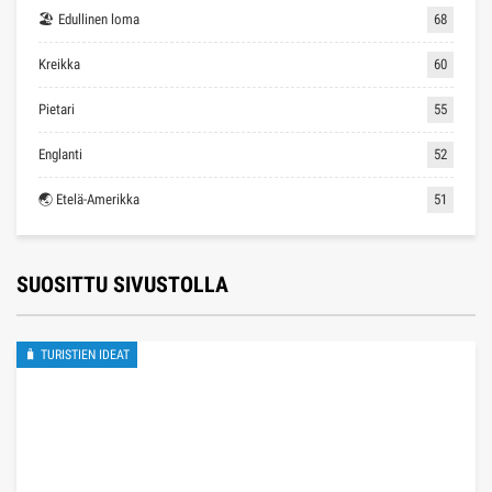
🏖 Edullinen loma
68
Kreikka
60
Pietari
55
Englanti
52
🌏 Etelä-Amerikka
51
SUOSITTU SIVUSTOLLA
🧳 TURISTIEN IDEAT