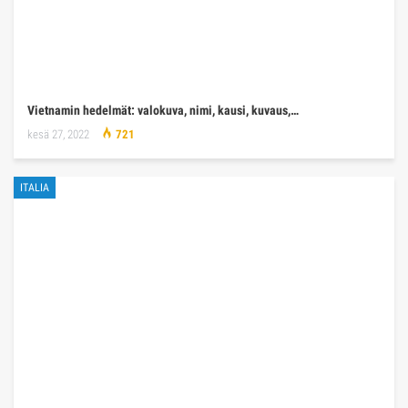
Vietnamin hedelmät: valokuva, nimi, kausi, kuvaus,…
kesä 27, 2022
721
ITALIA