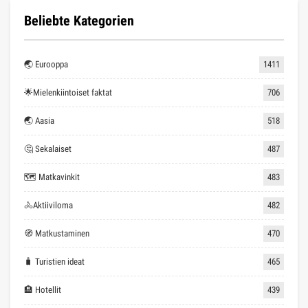
Beliebte Kategorien
🌏 Eurooppa
1411
🌟Mielenkiintoiset faktat
706
🌏 Aasia
518
🤔 Sekalaiset
487
🗺 Matkavinkit
483
🚴Aktiiviloma
482
🧭 Matkustaminen
470
🧳 Turistien ideat
465
🏨 Hotellit
439