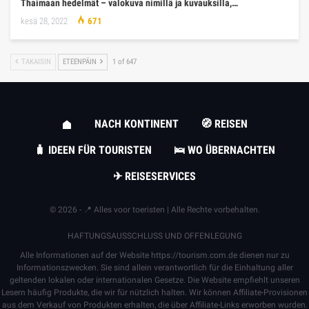
Thaimaan hedelmät – valokuva nimillä ja kuvauksilla,…
kesä 28, 2022
671
TAKAISIN
ETEENPÄIN
1 of 647
NACH KONTINENT
🧭 REISEN
🧳 IDEEN FÜR TOURISTEN
🛌 WO ÜBERNACHTEN
✈ REISESERVICES
© 2026 - 📍 Alles voor toeristen | Alle Rechte vorbehalten.
HAFTUNGSAUSSCHLUSS UND OFFENLEGUNG
Alle Informationen auf der Website
https://tourism.com.de
dienen nur zu
Informationszwecken. Sie sind allein verantwortlich für die Einhaltung aller
geltenden lokalen oder internationalen Gesetze. Die Website empfiehlt unseren
Lesern häufig Produkte, die wir für nützlich halten. Wir können Affiliate-Provisionen
aus dem Verkauf von Produkten erhalten, die über Affiliate-Links erworben wurden.