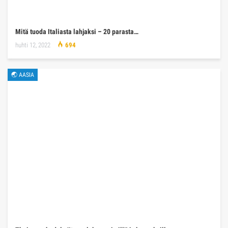
Mitä tuoda Italiasta lahjaksi – 20 parasta…
huhti 12, 2022
694
🌏 AASIA