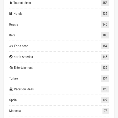
🧳 Tourist ideas
458
🏨 Hotels
436
Russia
346
Italy
180
✍ For a note
154
🌏 North America
145
🎭 Entertainment
139
Turkey
134
🏝 Vacation ideas
128
Spain
127
Moscow
78