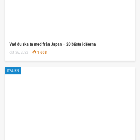
Vad du ska ta med från Japan – 20 bästa idéerna
okt 26, 2022
1 608
ITALIEN