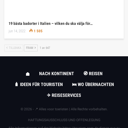
19 bästa badorter i Italien – vilken du ska välja för…
jun 14, 2022
1 505
TILLBAKA
FRAM
1 av 647
NACH KONTINENT
🧭 REISEN
🧳 IDEEN FÜR TOURISTEN
🛌 WO ÜBERNACHTEN
✈ REISESERVICES
© 2026 - 📍 Alles voor toeristen | Alle Rechte vorbehalten.
HAFTUNGSAUSSCHLUSS UND OFFENLEGUNG