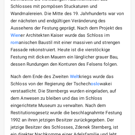
Schlosses mit pompösen Stuckaturen und
Wandmalereien. Die Mitte des 19. Jahrhunderts war von
der nächsten und endgültigen Veränderung des
Aussehens der Festung geprägt. Nach dem Projekt des
Wien
er Architekten Kaiser wurde das Schloss im
rom
anischen Baustil mit einer massiven und strengen
Fassade rekonstruiert. Heute ist die vierstöckige
Festung mit dicken Mauern ein länglicher grauer Bau,
dessen Rundungen den Konturen des Felsens folgen.
Nach dem Ende des Zweiten
Welt
kriegs wurde das
Schloss von der Regierung der Tschech
oslo
wakei
verstaatlicht. Die Sternbergs wurden eingeladen, auf
dem Anwesen zu bleiben und das im Schloss
eingerichtete Museum zu verwalten. Nach dem
Restitutionsgesetz wurde die beschlagnahmte Festung
1992 an ihren jetzigen Besitzer zurückgegeben. Der
jetzige Besitzer des Schlosses, Zdenek Sternberg, ist
ein direkter Nachkomme einer Adelsfamilie und lebt