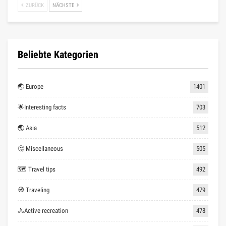
ZURÜCK
NÄCHSTE
Beliebte Kategorien
🌏 Europe
1401
🌟Interesting facts
703
🌏 Asia
512
🤔 Miscellaneous
505
🗺 Travel tips
492
🧭 Traveling
479
🚴Active recreation
478