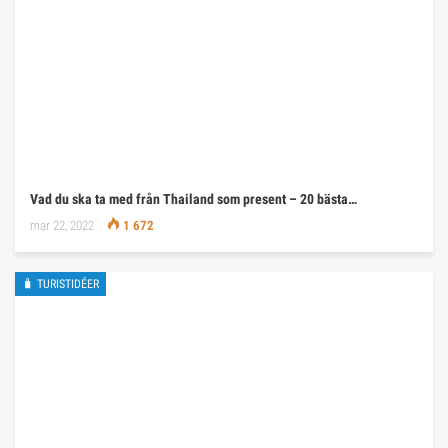
Vad du ska ta med från Thailand som present – 20 bästa…
mar 22, 2022
1 672
🧳 TURISTIDÉER