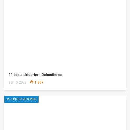
11 bästa skidorter i Dolomiterna
apr 13, 2022
1 867
✍ FÖR EN NOTERING