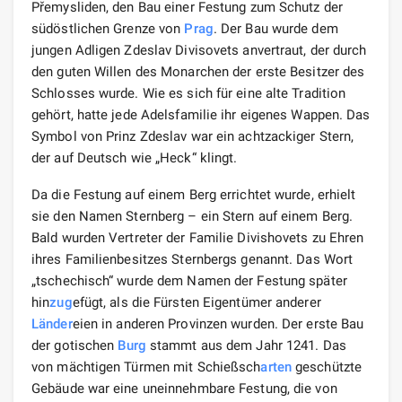
Přemysliden, den Bau einer Festung zum Schutz der
südöstlichen Grenze von
Prag
. Der Bau wurde dem
jungen Adligen Zdeslav Divisovets anvertraut, der durch
den guten Willen des Monarchen der erste Besitzer des
Schlosses wurde. Wie es sich für eine alte Tradition
gehört, hatte jede Adelsfamilie ihr eigenes Wappen. Das
Symbol von Prinz Zdeslav war ein achtzackiger Stern,
der auf Deutsch wie „Heck“ klingt.
Da die Festung auf einem Berg errichtet wurde, erhielt
sie den Namen Sternberg – ein Stern auf einem Berg.
Bald wurden Vertreter der Familie Divishovets zu Ehren
ihres Familienbesitzes Sternbergs genannt. Das Wort
„tschechisch“ wurde dem Namen der Festung später
hin
zug
efügt, als die Fürsten Eigentümer anderer
Länder
eien in anderen Provinzen wurden. Der erste Bau
der gotischen
Burg
stammt aus dem Jahr 1241. Das
von mächtigen Türmen mit Schießsch
arten
geschützte
Gebäude war eine uneinnehmbare Festung, die von