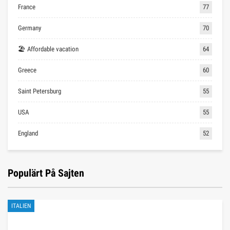
France
77
Germany
70
🏖 Affordable vacation
64
Greece
60
Saint Petersburg
55
USA
55
England
52
Populärt På Sajten
ITALIEN