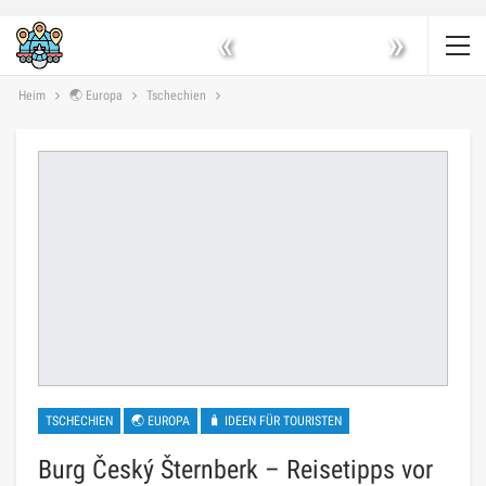
«
»
Heim
🌏 Europa
Tschechien
TSCHECHIEN
🌏 EUROPA
🧳 IDEEN FÜR TOURISTEN
Burg Český Šternberk – Reisetipps vor