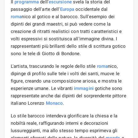
Il
programma
dell'
escursione
svela la storia del
passaggio dell'arte dell'
Europa
occidentale dal
roma
nico al gotico e al barocco. Sull'esempio dei
dipinti dei grandi maestri, si può vedere come la
creazione di ritratti realistici con tratti caratteristici e
volti espressivi si sostituisca all'immagine divina. I
rappresentanti più brillanti dello stile di scrittura gotico
sono le tele di Giotto di Bondone.
L'artista, trascurando le regole dello stile
roma
nico,
dipinge di profilo sulle tele i volti dei santi, muove le
figure, creando una composizione ariosa, e mostra le
esperienze umane. Le vibranti
immagini
gotiche sono
rappresentate anche dai dipinti del sorprendente pittore
italiano Lorenzo
Monaco
.
Lo stile barocco intendeva glorificare la chiesa e la
nobiltà reale, raffigurando interni e decorazioni
lussureggianti, ma allo stesso tempo esprimeva gli
elementi sfrenati della natura, la diversità del
mondo
e