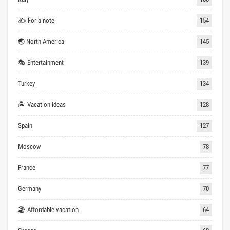
✍ For a note
154
🌏 North America
145
🎭 Entertainment
139
Turkey
134
🏝 Vacation ideas
128
Spain
127
Moscow
78
France
77
Germany
70
🏖 Affordable vacation
64