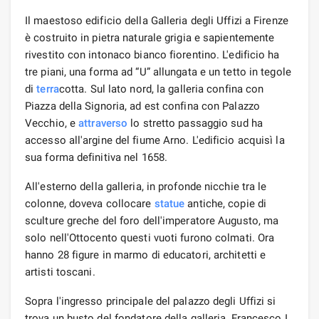
Il maestoso edificio della Galleria degli Uffizi a Firenze
è costruito in pietra naturale grigia e sapientemente
rivestito con intonaco bianco fiorentino. L'edificio ha
tre piani, una forma ad “U” allungata e un tetto in tegole
di
terra
cotta. Sul lato nord, la galleria confina con
Piazza della Signoria, ad est confina con Palazzo
Vecchio, e
attraverso
lo stretto passaggio sud ha
accesso all'argine del fiume Arno. L'edificio acquisì la
sua forma definitiva nel 1658.
All'esterno della galleria, in profonde nicchie tra le
colonne, doveva collocare
statue
antiche, copie di
sculture greche del foro dell'imperatore Augusto, ma
solo nell'Ottocento questi vuoti furono colmati. Ora
hanno 28 figure in marmo di educatori, architetti e
artisti toscani.
Sopra l'ingresso principale del palazzo degli Uffizi si
trova un busto del fondatore della galleria, Francesco I,