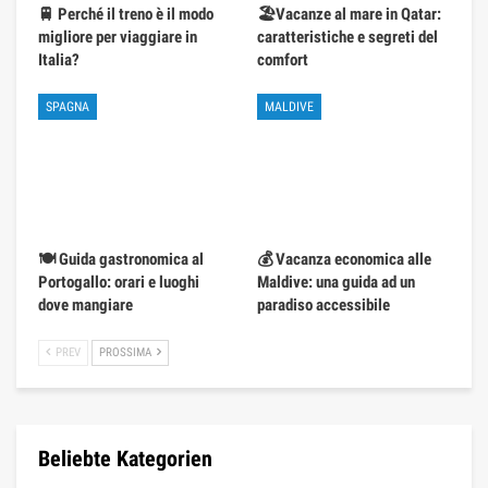
🚆 Perché il treno è il modo
🏖️Vacanze al mare in Qatar:
migliore per viaggiare in
caratteristiche e segreti del
Italia?
comfort
SPAGNA
MALDIVE
🍽️ Guida gastronomica al
💰 Vacanza economica alle
Portogallo: orari e luoghi
Maldive: una guida ad un
dove mangiare
paradiso accessibile
PREV
PROSSIMA
Beliebte Kategorien