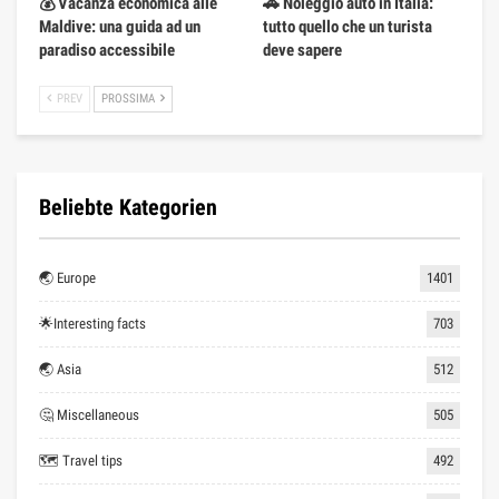
💰 Vacanza economica alle
🚗 Noleggio auto in Italia:
Maldive: una guida ad un
tutto quello che un turista
paradiso accessibile
deve sapere
PREV
PROSSIMA
Beliebte Kategorien
🌏 Europe
1401
🌟Interesting facts
703
🌏 Asia
512
🤔 Miscellaneous
505
🗺 Travel tips
492