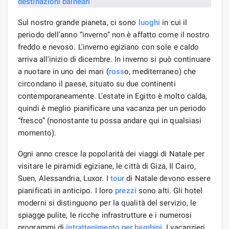
Sul nostro grande pianeta, ci sono
luoghi
in cui il
periodo dell'anno “inverno” non è affatto come il nostro
freddo e nevoso. L'inverno egiziano con sole e caldo
arriva all'inizio di dicembre. In inverno si può continuare
a nuotare in uno dei mari (
ross
o, mediterraneo) che
circondano il paese, situato su due continenti
contemporaneamente. L'estate in Egitto è molto calda,
quindi è meglio pianificare una vacanza per un periodo
“fresco” (nonostante tu possa andare qui in qualsiasi
momento).
Ogni anno cresce la popolarità dei viaggi di Natale per
visitare le piramidi egiziane, le città di Giza, Il Cairo,
Suen, Alessandria, Luxor. I
tour
di Natale devono essere
pianificati in anticipo. I loro
prezzi
sono alti. Gli hotel
moderni si distinguono per la qualità del servizio, le
spiagge pulite, le ricche infrastrutture e i numerosi
programmi di
intrattenimento per bambini
. I vacanzieri