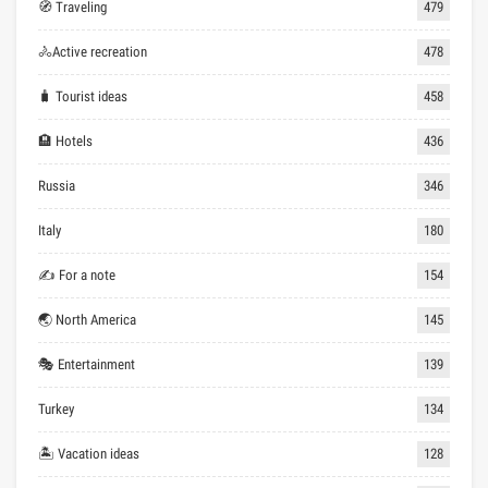
🧭 Traveling
479
🚴Active recreation
478
🧳 Tourist ideas
458
🏨 Hotels
436
Russia
346
Italy
180
✍ For a note
154
🌏 North America
145
🎭 Entertainment
139
Turkey
134
🏝 Vacation ideas
128