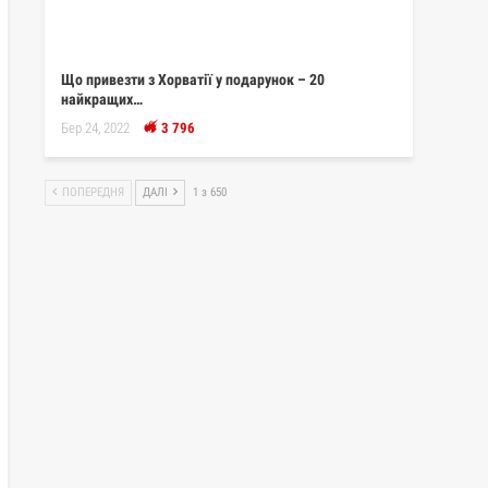
Що привезти з Хорватії у подарунок – 20
найкращих…
Бер 24, 2022
3 796
ПОПЕРЕДНЯ
ДАЛІ
1 з 650