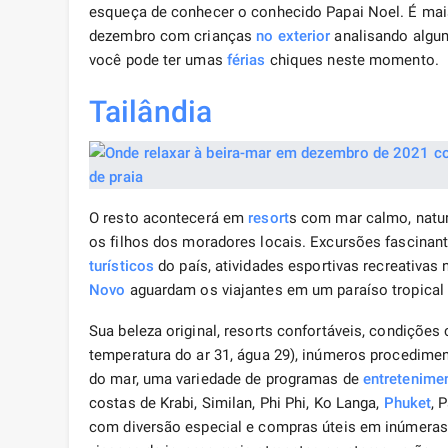
esqueça de conhecer o conhecido Papai Noel. É mais
dezembro com crianças
no exterior
analisando algum
você pode ter umas
férias
chiques neste momento.
Tailândia
O resto acontecerá em
resort
s com mar calmo, natur
os filhos dos moradores locais. Excursões fascinan
turísticos
do país, atividades esportivas recreativas 
Novo
aguardam os viajantes em um paraíso tropical d
Sua beleza original, resorts confortáveis, condições
temperatura do ar 31, água 29), inúmeros procedimen
do mar, uma variedade de programas de
entretenime
costas de Krabi, Similan, Phi Phi, Ko Langa,
Phuket
, 
com diversão especial e compras úteis em inúmer