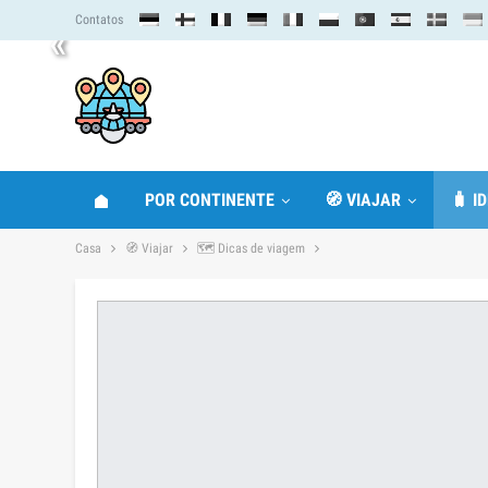
Contatos
«
POR CONTINENTE
🧭 VIAJAR
🧳 I
Casa
🧭 Viajar
🗺 Dicas de viagem