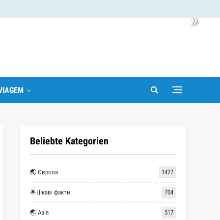
»
VIAGEM
Beliebte Kategorien
🌏 Європа
1427
🌟Цікаві факти
704
🌏 Азія
517