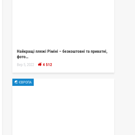
Найкращі пляжі Ріміні – безкоштовні та приватні,
фото…
Вер 5, 2022
4 512
🌏 ЄВРОПА