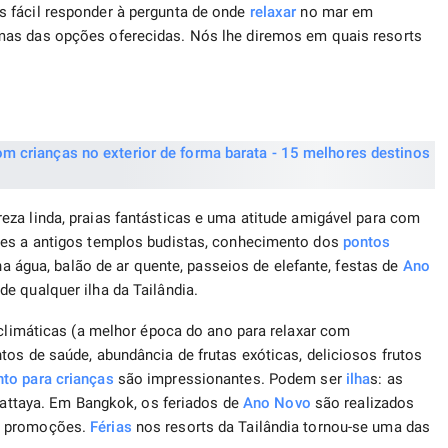
 fácil responder à pergunta de onde
relaxar
no mar em
as das opções oferecidas. Nós lhe diremos em quais resorts
eza linda, praias fantásticas e uma atitude amigável para com
tes a antigos templos budistas, conhecimento dos
pontos
na água, balão de ar quente, passeios de elefante, festas de
Ano
e qualquer ilha da Tailândia.
 climáticas (a melhor época do ano para relaxar com
tos de saúde, abundância de frutas exóticas, deliciosos frutos
nto
para crianças
são impressionantes. Podem ser
ilha
s: as
Pattaya. Em Bangkok, os feriados de
Ano Novo
são realizados
as promoções.
Férias
nos resorts da Tailândia tornou-se uma das