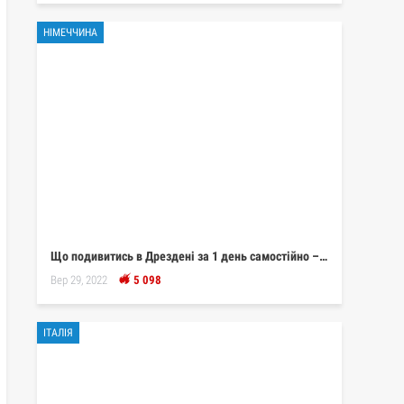
НІМЕЧЧИНА
Що подивитись в Дрездені за 1 день самостійно –…
Вер 29, 2022
5 098
ІТАЛІЯ