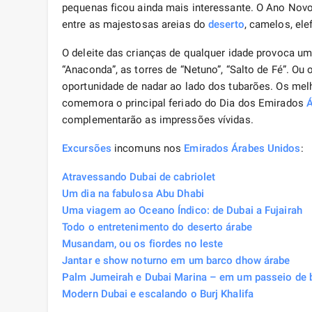
pequenas ficou ainda mais interessante. O Ano No
entre as majestosas areias do
deserto
, camelos, el
O deleite das crianças de qualquer idade provoca um
“Anaconda”, as torres de “Netuno”, “Salto de Fé”. O
oportunidade de nadar ao lado dos tubarões. Os me
comemora o principal feriado do Dia dos Emirados
Á
complementarão as impressões vívidas.
Excursões
incomuns nos
Emirados Árabes Unidos
:
Atravessando Dubai de cabriolet
Um dia na fabulosa Abu Dhabi
Uma viagem ao Oceano Índico: de Dubai a Fujairah
Todo o entretenimento do deserto árabe
Musandam, ou os fiordes no leste
Jantar e show noturno em um barco dhow árabe
Palm Jumeirah e Dubai Marina – em um passeio de b
Modern Dubai e escalando o Burj Khalifa