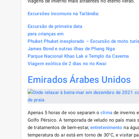
viagens de inverno mais atraentes no eterno verão.
Excursões incomuns
na Tailândia
:
Excursão de primeira data
para crianças em
Phuket Phuket inexplorado – Excursão de moto turís
James Bond e outras ilhas de Phang Nga
Parque Nacional Khao Lak e Templo da Caverna
Viagem exótica de 2 dias no rio Kwai
Emirados Árabes Unidos
Apenas 5 horas de voo separam o
clima
de inverno e
Golfo Pérsico. A temporada de veludo no país mais
de tratamentos de bem-estar,
entretenimento
na água,
temperatura do ar está em torno de 30°C, e visitar 