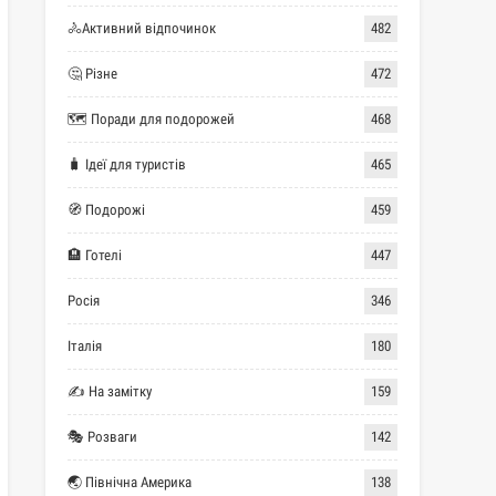
🚴Активний відпочинок
482
🤔 Різне
472
🗺 Поради для подорожей
468
🧳 Ідеї для туристів
465
🧭 Подорожі
459
🏨 Готелі
447
Росія
346
Італія
180
✍ На замітку
159
🎭 Розваги
142
🌏 Північна Америка
138