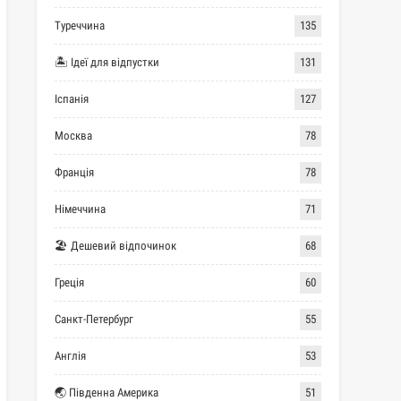
Туреччина
135
🏝 Ідеї для відпустки
131
Іспанія
127
Москва
78
Франція
78
Німеччина
71
🏖 Дешевий відпочинок
68
Греція
60
Санкт-Петербург
55
Англія
53
🌏 Південна Америка
51