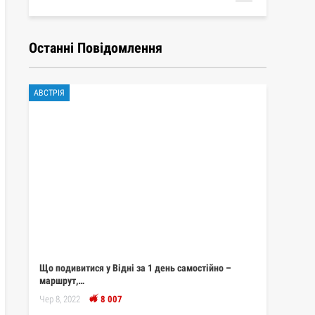
Останні Повідомлення
АВСТРІЯ
Що подивитися у Відні за 1 день самостійно –
маршрут,…
Чер 8, 2022
8 007