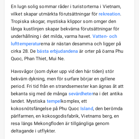
En lugn solig sommar råder i turistorterna i Vietnam,
vilket skapar utmärkta förutsättningar för
rekreation
.
Tropiska skogar, mystiska klippor som omger den
långa kustlinjen skapar bekväma förutsättningar för
underhållning i det milda, varma havet.
Vatten- och
lufttemperatur
erna är nästan desamma och ligger på
cirka 28. De
bästa erbjudandena
är orter på öarna Phu
Quoc, Phan Thiet, Mui Ne.
Havsvågor (som dyker upp vid den här tiden) stör
bekväm dykning, men för surfare börjar en gyllene
period. Fri tid från en strandsemester kan ägnas åt att
bekanta sig med de många
sevärdheter
na i det antika
landet. Mystiska
tempel
komplex, ett
kokosnötsfängelse på Phu Quoc
Island
, den berömda
pärlfarmen, en kokosgodisfabrik, Vietnams berg, en
resa längs Mekongfloden är tillgängliga genom
deltagande i utflykter.