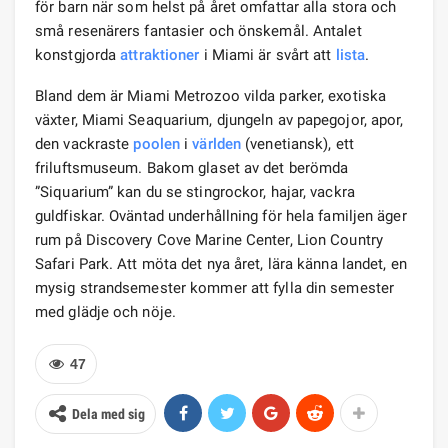
för barn när som helst på året omfattar alla stora och
små resenärers fantasier och önskemål. Antalet
konstgjorda
attraktioner
i Miami är svårt att
lista
.
Bland dem är Miami Metrozoo vilda parker, exotiska
växter, Miami Seaquarium, djungeln av papegojor, apor,
den vackraste
poolen
i
världen
(venetiansk), ett
friluftsmuseum. Bakom glaset av det berömda
”Siquarium” kan du se stingrockor, hajar, vackra
guldfiskar. Oväntad underhållning för hela familjen äger
rum på Discovery Cove Marine Center, Lion Country
Safari Park. Att möta det nya året, lära känna landet, en
mysig strandsemester kommer att fylla din semester
med glädje och nöje.
47
Dela med sig