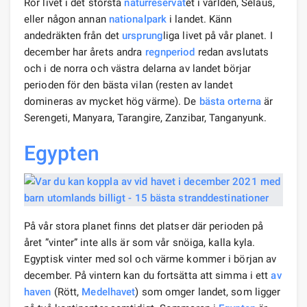
Rör livet i det största
naturreservat
et i världen, Selaus,
eller någon annan
nationalpark
i landet. Känn
andedräkten från det
ursprung
liga livet på vår planet. I
december har årets andra
regnperiod
redan avslutats
och i de norra och västra delarna av landet börjar
perioden för den bästa vilan (resten av landet
domineras av mycket hög värme). De
bästa orterna
är
Serengeti, Manyara, Tarangire, Zanzibar, Tanganyunk.
Egypten
På vår stora planet finns det platser där perioden på
året ”vinter” inte alls är som vår snöiga, kalla kyla.
Egyptisk vinter med sol och värme kommer i början av
december. På vintern kan du fortsätta att simma i ett
av
haven
(Rött,
Medelhavet
) som omger landet, som ligger