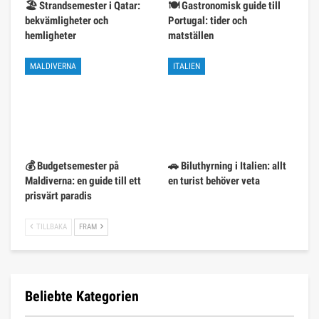
🏖️ Strandsemester i Qatar:
🍽️ Gastronomisk guide till
bekvämligheter och
Portugal: tider och
hemligheter
matställen
MALDIVERNA
ITALIEN
💰 Budgetsemester på
🚗 Biluthyrning i Italien: allt
Maldiverna: en guide till ett
en turist behöver veta
prisvärt paradis
TILLBAKA
FRAM
Beliebte Kategorien