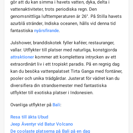
gör att du kan simma i havets vatten, dyka, delta i
vattenaktiviteter, trots periodiska regn. Den
genomsnittliga lufttemperaturen är 26°. På Stilla havets
azurblå stränder, Indiska oceanen, hålls vid denna tid
fantastiska
nyårsfirande
.
Julshower, branddiskotek fyller kaféer, restauranger,
vallar. Utflykter till platser med naturliga, konstgjorda
attraktioner
kommer att komplettera intrycken av ett
extraordinärt liv i ett tropiskt paradis. På en regnig dag
kan du besöka vattenpalatset Tirta Ganga med fontäner,
pooler och unika trädgårdar. Justerat för vädret kan du
diversifiera din strandsemester med fantastiska
utflykter till exotiska platser i Indonesien.
Ovanliga utflykter på
Bali
:
Resa till äkta Ubud
Jeep Äventyr vid Batur Volcano
De coolaste platserna på Bali på en dag