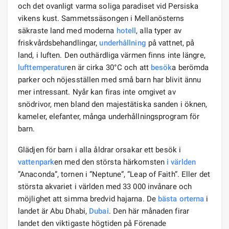
och det ovanligt varma soliga paradiset vid Persiska
vikens kust. Sammetssäsongen i Mellanösterns
säkraste land med moderna
hotell
, alla typer av
friskvårdsbehandlingar,
underhållning
på vattnet, på
land, i luften. Den outhärdliga värmen finns inte längre,
lufttemperatur
en är cirka 30°C och att
besök
a berömda
parker och nöjesställen med små barn har blivit ännu
mer intressant. Nyår kan firas inte omgivet av
snödrivor, men bland den majestätiska sanden i öknen,
kameler, elefanter, många underhållningsprogram för
barn.
Glädjen för barn i alla åldrar orsakar ett besök i
vattenpark
en med den största härkomsten
i världen
”Anaconda”, tornen i ”Neptune”, ”Leap of Faith”. Eller det
största akvariet i världen med 33 000 invånare och
möjlighet att simma bredvid hajarna. De
bästa orterna
i
landet är Abu Dhabi,
Dubai
. Den här månaden firar
landet den viktigaste högtiden på Förenade