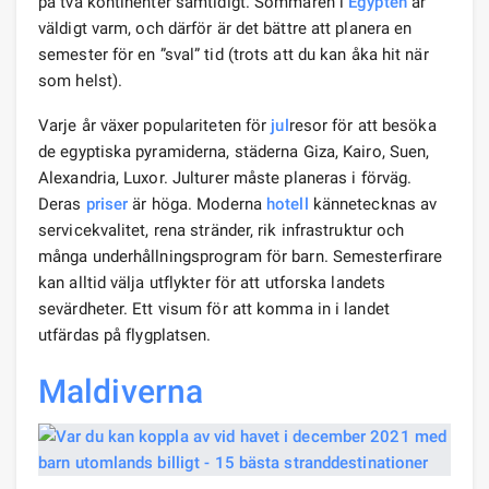
på två kontinenter samtidigt. Sommaren i
Egypten
är
väldigt varm, och därför är det bättre att planera en
semester för en ”sval” tid (trots att du kan åka hit när
som helst).
Varje år växer populariteten för
jul
resor för att besöka
de egyptiska pyramiderna, städerna Giza, Kairo, Suen,
Alexandria, Luxor. Julturer måste planeras i förväg.
Deras
priser
är höga. Moderna
hotell
kännetecknas av
servicekvalitet, rena stränder, rik infrastruktur och
många underhållningsprogram för barn. Semesterfirare
kan alltid välja utflykter för att utforska landets
sevärdheter. Ett visum för att komma in i landet
utfärdas på flygplatsen.
Maldiverna