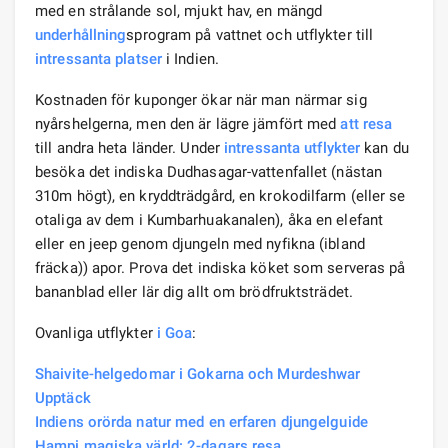
med en strålande sol, mjukt hav, en mängd
underhållning
sprogram på vattnet och utflykter till
intressanta platser
i Indien.
Kostnaden för kuponger ökar när man närmar sig
nyårshelgerna, men den är lägre jämfört med
att resa
till andra heta länder. Under
intressanta utflykter
kan du
besöka det indiska Dudhasagar-vattenfallet (nästan
310m högt), en kryddträdgård, en krokodilfarm (eller se
otaliga av dem i Kumbarhuakanalen), åka en elefant
eller en jeep genom djungeln med nyfikna (ibland
fräcka)) apor. Prova det indiska köket som serveras på
bananblad eller lär dig allt om brödfruktsträdet.
Ovanliga utflykter
i Goa
:
Shaivite-helgedomar i Gokarna och Murdeshwar
Upptäck
Indiens orörda natur med en erfaren djungelguide
Hampi magiska värld: 2-dagars resa