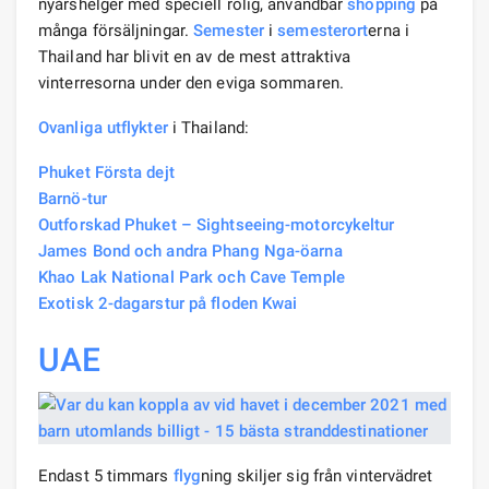
nyårshelger med speciell rolig, användbar
shopping
på
många försäljningar.
Semester
i
semesterort
erna i
Thailand har blivit en av de mest attraktiva
vinterresorna under den eviga sommaren.
Ovanliga utflykter
i Thailand:
Phuket Första dejt
Barnö-tur
Outforskad Phuket – Sightseeing-motorcykeltur
James Bond och andra Phang Nga-öarna
Khao Lak National Park och Cave Temple
Exotisk 2-dagarstur på floden Kwai
UAE
Endast 5 timmars
flyg
ning skiljer sig från vintervädret