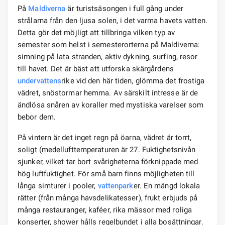
På
Maldiverna
är turistsäsongen i full gång under
strålarna från den ljusa solen, i det varma havets vatten.
Detta gör det möjligt att tillbringa vilken typ av
semester som helst i semesterorterna på Maldiverna:
simning på lata stranden, aktiv dykning, surfing, resor
till havet. Det är bäst att utforska skärgårdens
undervattens
rike vid den här tiden, glömma det frostiga
vädret, snöstormar hemma. Av särskilt intresse är de
ändlösa snåren av koraller med mystiska varelser som
bebor dem.
På vintern är det inget regn på öarna, vädret är torrt,
soligt (medellufttemperaturen är 27. Fuktighetsnivån
sjunker, vilket tar bort svårigheterna förknippade med
hög luftfuktighet. För små barn finns möjligheten till
långa simturer i pooler,
vattenpark
er. En mängd lokala
rätter (från många havsdelikatesser), frukt erbjuds på
många restauranger, kaféer, rika mässor med roliga
konserter, shower hålls regelbundet i alla bosättningar.