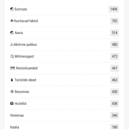
🌏 Euroopa
1406
🌟Huvitavad faktid
702
🌏 Aasia
514
🚴Aktiivne puhkus
480
🤔 Mitmesugust
472
🗺 Reisinõuanded
467
🧳 Turistide ideed
462
🧭 Reisimine
450
🏨 Hotellid
438
Venemaa
346
Itaalia
180