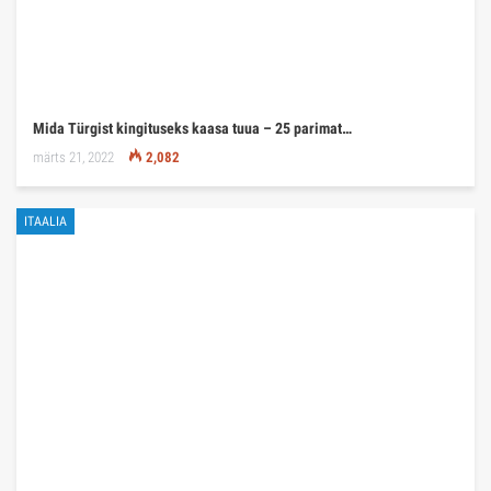
Mida Türgist kingituseks kaasa tuua – 25 parimat…
märts 21, 2022
2,082
ITAALIA