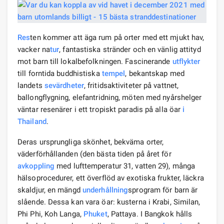
Res
ten kommer att äga rum på orter med ett mjukt hav,
vacker na
tur
, fantastiska stränder och en vänlig attityd
mot barn till lokalbefolkningen. Fascinerande
utflykter
till forntida buddhistiska
tempel
, bekantskap med
landets
sevärdheter
, fritidsaktiviteter på vattnet,
ballongflygning, elefantridning, möten med nyårshelger
väntar resenärer i ett tropiskt paradis på alla öar
i
Thailand
.
Deras ursprungliga skönhet, bekväma orter,
väderförhållanden (den bästa tiden på året för
avkoppling
med lufttemperatur 31, vatten 29), många
hälsoprocedurer, ett överflöd av exotiska frukter, läckra
skaldjur, en mängd
underhållning
sprogram för barn är
slående. Dessa kan vara öar: kusterna i Krabi, Similan,
Phi Phi, Koh Langa,
Phuket
, Pattaya. I Bangkok hålls