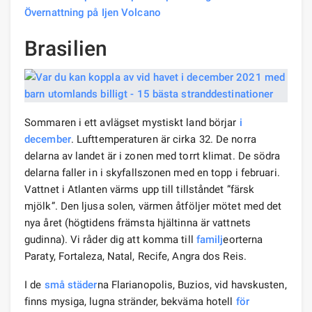
Övernattning på Ijen Volcano
Brasilien
Sommaren i ett avlägset mystiskt land börjar
i
december
. Lufttemperaturen är cirka 32. De norra
delarna av landet är i zonen med torrt klimat. De södra
delarna faller in i skyfallszonen med en topp i februari.
Vattnet i Atlanten värms upp till tillståndet ”färsk
mjölk”. Den ljusa solen, värmen åtföljer mötet med det
nya året (högtidens främsta hjältinna är vattnets
gudinna). Vi råder dig att komma till
familj
eorterna
Paraty, Fortaleza, Natal, Recife, Angra dos Reis.
I de
små städer
na Flarianopolis, Buzios, vid havskusten,
finns mysiga, lugna stränder, bekväma hotell
för