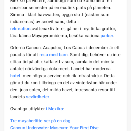
Mexiko på vintern, samtidigt som du kombinerar en
underbar semester på en exotisk plats på planeten.
Simma i klart havsvatten, bygga slott (nästan som
indianernas) av snövit sand, delta i
rekreation
svattenaktiviteter, gå ner i mystiska grottor,
lära känna Mayapyramiderna, besöka national
parker
.
Orterna Cancun, Acapulco, Los Cabos i december är ett
paradis för att
resa med barn
. Samtidigt behöver du inte
slösa tid på att skaffa ett visum, samla in det minsta
antalet nödvändiga dokument. Landet har moderna
hotell
med högsta service och rik infrastruktur. Detta
gör att du kan tillbringa en del av vinterkylan här under
den ljusa solen, det milda havet, intressanta resor till
landets
sevärdheter
.
Ovanliga utflykter
i Mexiko
:
Tre mayaberättelser på en dag
Cancun Underwater Museum: Your First Dive