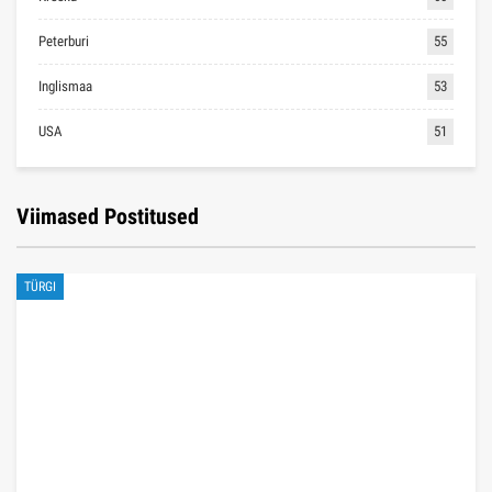
Peterburi
55
Inglismaa
53
USA
51
Viimased Postitused
TÜRGI