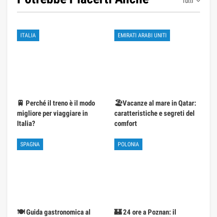
Tutti
ITALIA
EMIRATI ARABI UNITI
🚆 Perché il treno è il modo
🏖️Vacanze al mare in Qatar:
migliore per viaggiare in
caratteristiche e segreti del
Italia?
comfort
SPAGNA
POLONIA
🍽️ Guida gastronomica al
🏰 24 ore a Poznan: il