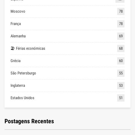
Moscovo
78
França
78
Alemanha
69
🏖 Férias económicas
68
Grécia
60
São Petersburgo
55
Inglaterra
53
Estados Unidos
51
Postagens Recentes