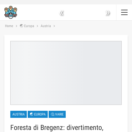
«
»
Home
🌏 Europa
Austria
AUSTRIA
🌏 EUROPA
🤔 VARIE
Foresta di Bregenz: divertimento,