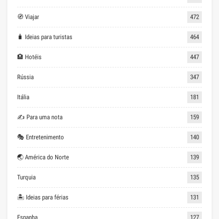
🧭 Viajar
472
🧳 Ideias para turistas
464
🏨 Hotéis
447
Rússia
347
Itália
181
✍ Para uma nota
159
🎭 Entretenimento
140
🌏 América do Norte
139
Turquia
135
🏝 Ideias para férias
131
Espanha
127