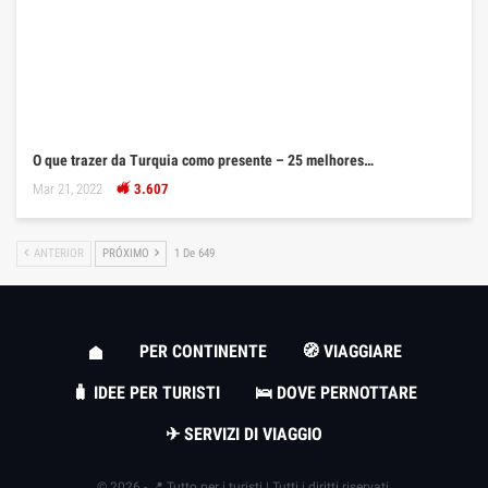
O que trazer da Turquia como presente – 25 melhores…
Mar 21, 2022
3.607
ANTERIOR
PRÓXIMO
1 De 649
PER CONTINENTE
🧭 VIAGGIARE
🧳 IDEE PER TURISTI
🛌 DOVE PERNOTTARE
✈ SERVIZI DI VIAGGIO
© 2026 - 📍 Tutto per i turisti | Tutti i diritti riservati.