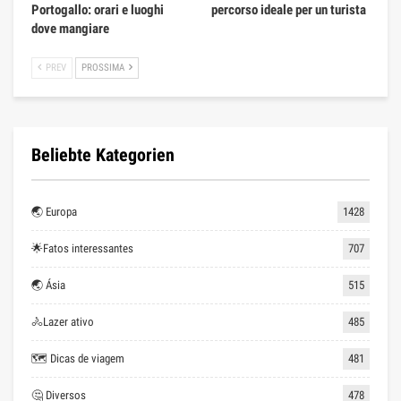
Portogallo: orari e luoghi
percorso ideale per un turista
dove mangiare
PREV
PROSSIMA
Beliebte Kategorien
🌏 Europa
1428
🌟Fatos interessantes
707
🌏 Ásia
515
🚴Lazer ativo
485
🗺 Dicas de viagem
481
🤔 Diversos
478