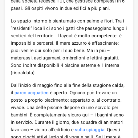
della società tedesca TUI, che gestisce complessi in 6
paesi. Gli ospiti vivono in due edifici a più piani.
Lo spazio intorno è piantumato con palme e fiori. Tra i
“residenti” locali ci sono i gatti che passeggiano lungo i
sentieri del territorio. Il layout è molto competente: è
impossibile perdersi. Il mare azzurro è affascinante:
puoi venire qui solo per il suo bene. Ma in più –
materassi, asciugamani, ombrelloni e lettini gratuiti.
Sono inoltre disponibili 4 piscine esterne e 1 interna
(riscaldata).
Dall'inizio di maggio fino alla fine della stagione calda,
il
parco acquatico
è aperto. Ognuno può trovare un
posto a proprio piacimento: appartato o, al contrario,
vivace. Una delle piscine dispone di uno scivolo per
bambini. È completamente sicuro qui – i bagnini sono
in servizio. Durante il giorno, due squadre di animatori
lavorano – vicino all'edificio e
sulla spiaggia
. Questi
sono giochi attivi, lezioni di yoga e balli. Se il mare è