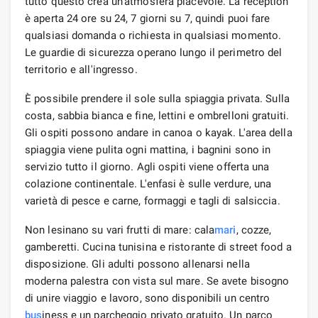
tutto questo crea un'atmosfera piacevole. La reception
è aperta 24 ore su 24, 7 giorni su 7, quindi puoi fare
qualsiasi domanda o richiesta in qualsiasi momento.
Le guardie di sicurezza operano lungo il perimetro del
territorio e all'ingresso.
È possibile prendere il sole sulla spiaggia privata. Sulla
costa, sabbia bianca e fine, lettini e ombrelloni gratuiti.
Gli ospiti possono andare in canoa o kayak. L'area della
spiaggia viene pulita ogni mattina, i bagnini sono in
servizio tutto il giorno. Agli ospiti viene offerta una
colazione continentale. L'enfasi è sulle verdure, una
varietà di pesce e carne, formaggi e tagli di salsiccia.
Non lesinano su vari frutti di mare: cala
mari
, cozze,
gamberetti. Cucina tunisina e ristorante di street food a
disposizione. Gli adulti possono allenarsi nella
moderna palestra con vista sul mare. Se avete bisogno
di unire viaggio e lavoro, sono disponibili un centro
bus
iness e un parcheggio privato gratuito. Un parco