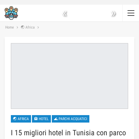
«
»
Home
🌏 Africa
🌏 AFRICA
🏨 HOTEL
🌊 PARCHI ACQUATICI
I 15 migliori hotel in Tunisia con parco