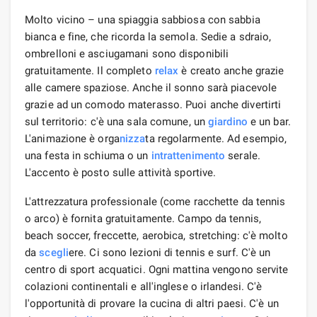
Molto vicino – una spiaggia sabbiosa con sabbia
bianca e fine, che ricorda la semola. Sedie a sdraio,
ombrelloni e asciugamani sono disponibili
gratuitamente. Il completo
relax
è creato anche grazie
alle camere spaziose. Anche il sonno sarà piacevole
grazie ad un comodo materasso. Puoi anche divertirti
sul territorio: c'è una sala comune, un
giardino
e un bar.
L'animazione è orga
nizza
ta regolarmente. Ad esempio,
una festa in schiuma o un
intrattenimento
serale.
L'accento è posto sulle attività sportive.
L'attrezzatura professionale (come racchette da tennis
o arco) è fornita gratuitamente. Campo da tennis,
beach soccer, freccette, aerobica, stretching: c'è molto
da
scegli
ere. Ci sono lezioni di tennis e surf. C'è un
centro di sport acquatici. Ogni mattina vengono servite
colazioni continentali e all'inglese o irlandesi. C'è
l'opportunità di provare la cucina di altri paesi. C'è un