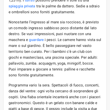
1,25 m). I
turisti
possono prendere il sole su una
spiaggia privata
tra le palme da dattero. Sedie a sdraio
e ombrelloni sono forniti gratuitamente.
Nonostante l'ingresso al mare sia roccioso, è previsto
un comodo ingresso sabbioso poco distante dal lato
destro. Se vuoi impressioni, puoi nuotare con una
maschera e
guardare
i pesci. Le camere hanno vista sul
mare o sul giardino. È bello passeggiare nel vasto
territorio ben curato. Per i bambini c'è un club con
giochi e masterclass, una piscina speciale. Per adulti:
pallavolo, zumba. acquagym, yoga, minigolf, bocce.
Puoi imparare a giocare a tennis: palline e racchette
sono fornite gratuitamente.
Programma vario la sera. Spettacoli di fuoco, concerti,
danza del ventre: ogni volta cercano di sorprendere gli
ospiti. Una fiaba orientale incanterà anche con i piaceri
gastronomici. Questo è un gelato con banane calde e
piatti a base di pesce. Il prezzo include la visita a due