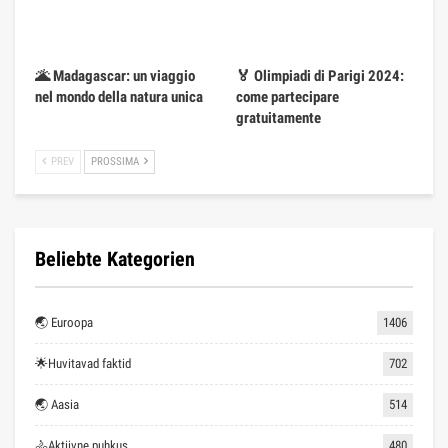
🌋 Madagascar: un viaggio
🏅 Olimpiadi di Parigi 2024:
nel mondo della natura unica
come partecipare
gratuitamente
PREV
PROSSIMA
Beliebte Kategorien
🌏 Euroopa
1406
🌟Huvitavad faktid
702
🌏 Aasia
514
🚴Aktiivne puhkus
480