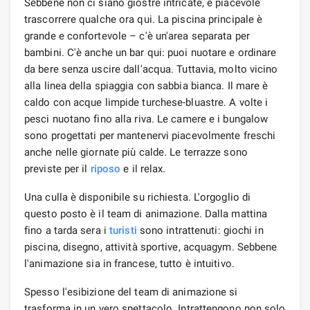
Sebbene non ci siano giostre intricate, è piacevole
trascorrere qualche ora qui. La piscina principale è
grande e confortevole – c'è un'area separata per
bambini. C'è anche un bar qui: puoi nuotare e ordinare
da bere senza uscire dall'acqua. Tuttavia, molto vicino
alla linea della spiaggia con sabbia bianca. Il mare è
caldo con acque limpide turchese-bluastre. A volte i
pesci nuotano fino alla riva. Le camere e i bungalow
sono progettati per mantenervi piacevolmente freschi
anche nelle giornate più calde. Le terrazze sono
previste per il
riposo
e il relax.
Una culla è disponibile su richiesta. L'orgoglio di
questo posto è il team di animazione. Dalla mattina
fino a tarda sera i
turisti
sono intrattenuti: giochi in
piscina, disegno, attività sportive, acquagym. Sebbene
l'animazione sia in francese, tutto è intuitivo.
Spesso l'esibizione del team di animazione si
trasforma in un vero spettacolo. Intrattengono non solo