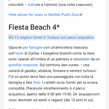
ristoranti –
italia
no e tunisino (una volta ciascuno).
View prices for tours in Sentido Palm Azur
Fiesta Beach 4*
Opzione
per famiglie
con un'atmosfera rilassata
sull'
isola
di Djerba. I bungalow bianchi come la neve
sono riparati all'ombra di un palmeto e circon
dati
da un
giardino tropicale
. Sul territorio ben curato – una
varietà di gazebo, altalene, fontane e sentieri tortuosi.
C'è un posto dove fare una passeggiata con tutta la
famiglia e fare
foto
. I cartelli sono forniti per la vostra
comodità. Piacevole intrattenimento è il parco
acquatico, aperto dalle 9:00 alle 19:00. Gli acquascivoli
sono destinati ad adulti e ragazzi (dai 12 anni in su).