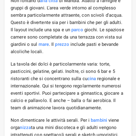
Non lontano d
alla città
di Mahdia. Adatto a famiglie e
gruppi di giovani. L'area verde intorno al complesso
sembra particolarmente attraente, con scivoli d'acqua.
Questo è divertente sia per i bambini che per gli adulti.
Il layout include una spa e un
parco
giochi. Le spaziose
camere sono completate da una terrazza con vista sui
giardini o sul
mare
. Il
prezzo
include pasti e bevande
alcoliche locali.
La tavola dei dolci è particolarmente varia: torte,
pasticcini, gelatine, gelati. Inoltre, ci sono 6 bar e 5
ristoranti che si concentrano sulla cu
cina
regionale e
internazionale. Qui si tengono regolarmente numerosi
eventi sportivi. Puoi partecipare a ginnastica, giocare a
calcio e pallavolo. E anche – balla o fai aerobica. Il
team di animazione lavora quotidianamente.
Non dimenticare le attività serali. Per i
bambini
viene
orga
nizza
ta una mini discoteca e gli adulti vengono
intrattenuti con spettacoli serali e sketch umoristici.