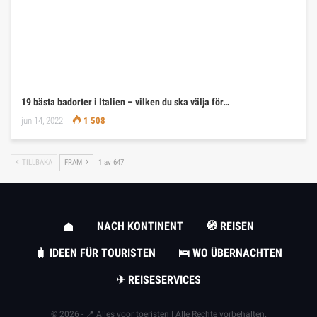
19 bästa badorter i Italien – vilken du ska välja för…
jun 14, 2022
1 508
TILLBAKA
FRAM
1 av 647
NACH KONTINENT
🧭 REISEN
🧳 IDEEN FÜR TOURISTEN
🛌 WO ÜBERNACHTEN
✈ REISESERVICES
© 2026 - 📍 Alles voor toeristen | Alle Rechte vorbehalten.