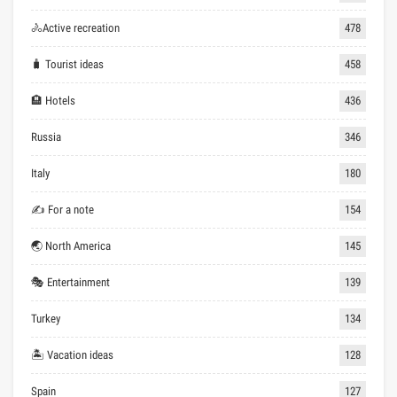
🚴Active recreation
478
🧳 Tourist ideas
458
🏨 Hotels
436
Russia
346
Italy
180
✍ For a note
154
🌏 North America
145
🎭 Entertainment
139
Turkey
134
🏝 Vacation ideas
128
Spain
127