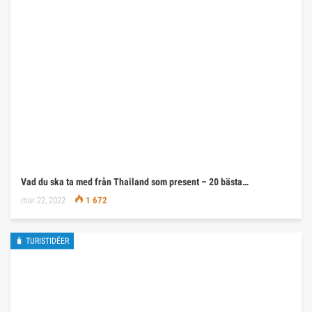
Vad du ska ta med från Thailand som present – 20 bästa…
mar 22, 2022
1 672
🧳 TURISTIDÉER