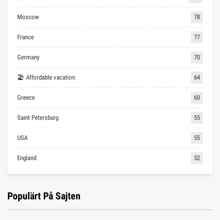
Moscow
78
France
77
Germany
70
🏖 Affordable vacation
64
Greece
60
Saint Petersburg
55
USA
55
England
52
Populärt På Sajten