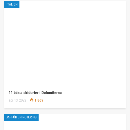
ITALIEN
11 bästa skidorter i Dolomiterna
apr 13, 2022
1 869
✍ FÖR EN NOTERING