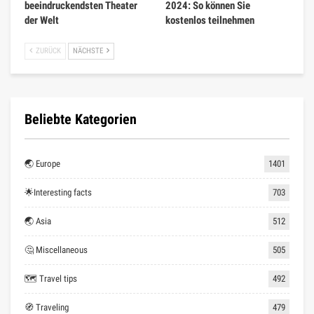
beeindruckendsten Theater
2024: So können Sie
der Welt
kostenlos teilnehmen
ZURÜCK
NÄCHSTE
Beliebte Kategorien
🌏 Europe
1401
🌟Interesting facts
703
🌏 Asia
512
🤔 Miscellaneous
505
🗺 Travel tips
492
🧭 Traveling
479