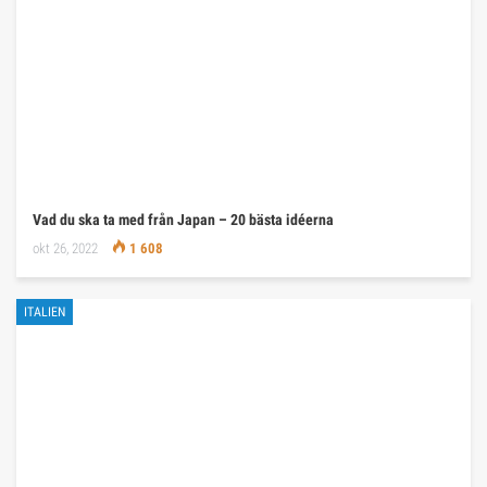
Vad du ska ta med från Japan – 20 bästa idéerna
okt 26, 2022
1 608
ITALIEN