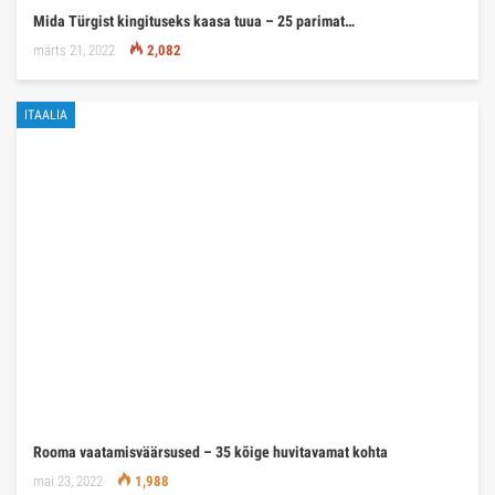
Mida Türgist kingituseks kaasa tuua – 25 parimat…
märts 21, 2022
2,082
ITAALIA
Rooma vaatamisväärsused – 35 kõige huvitavamat kohta
mai 23, 2022
1,988