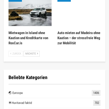
Mietwagen in Island ohne
Auto mieten auf Madeira ohne
Kaution und Kreditkarte von
Kaution – der stressfreie Weg
RosCar.is
zur Mobilität
ZURÜCK
NÄCHSTE
Beliebte Kategorien
🌏 Euroopa
1406
🌟Huvitavad faktid
702