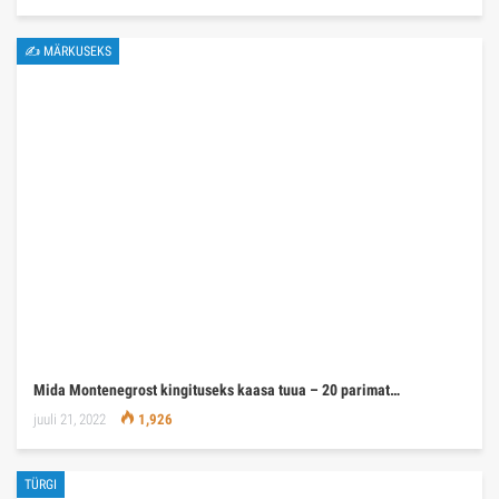
✍ MÄRKUSEKS
Mida Montenegrost kingituseks kaasa tuua – 20 parimat…
juuli 21, 2022
1,926
TÜRGI