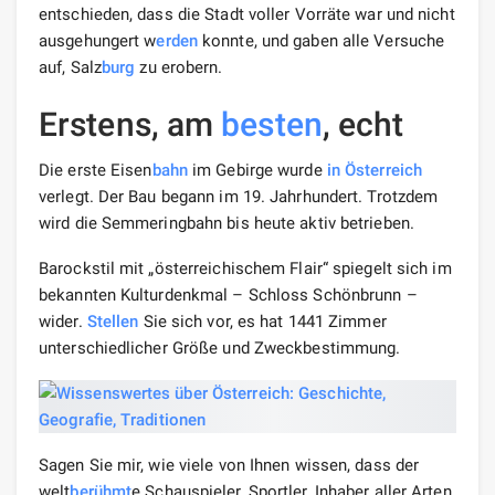
entschieden, dass die Stadt voller Vorräte war und nicht
ausgehungert w
erden
konnte, und gaben alle Versuche
auf, Salz
burg
zu erobern.
Erstens, am
besten
, echt
Die erste Eisen
bahn
im Gebirge wurde
in Österreich
verlegt. Der Bau begann im 19. Jahrhundert. Trotzdem
wird die Semmeringbahn bis heute aktiv betrieben.
Barockstil mit „österreichischem Flair“ spiegelt sich im
bekannten Kulturdenkmal – Schloss Schönbrunn –
wider.
Stellen
Sie sich vor, es hat 1441 Zimmer
unterschiedlicher Größe und Zweckbestimmung.
Sagen Sie mir, wie viele von Ihnen wissen, dass der
welt
berühmt
e Schauspieler, Sportler, Inhaber aller Arten