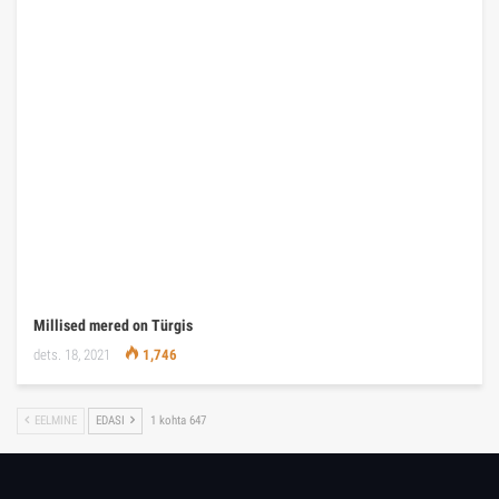
Millised mered on Türgis
dets. 18, 2021
1,746
EELMINE
EDASI
1 kohta 647