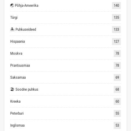
🌏 Põhja-Ameerika
140
Türgi
135
🏝 Puhkuseideed
133
Hispaania
127
Moskva
78
Prantsusmaa
78
Saksamaa
69
🏖 Soodne puhkus
68
Kreeka
60
Peterburi
55
Inglismaa
53