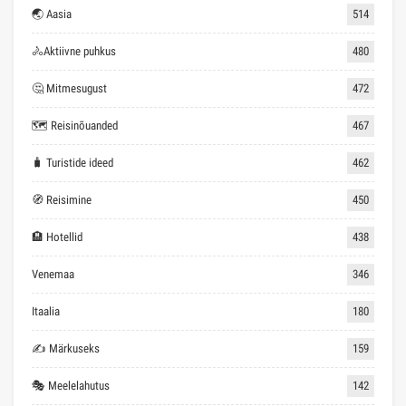
🌏 Aasia
514
🚴Aktiivne puhkus
480
🤔 Mitmesugust
472
🗺 Reisinõuanded
467
🧳 Turistide ideed
462
🧭 Reisimine
450
🏨 Hotellid
438
Venemaa
346
Itaalia
180
✍ Märkuseks
159
🎭 Meelelahutus
142