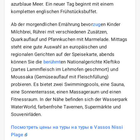
azurblaue Meer. Ein neuer Tag beginnt mit einem
kompletten englischen Frühstücksbuffet.
Ab der morgendlichen Ernährung bevor
zug
en Kinder
Milchbrei, Rührei mit verschiedenen Zusätzen,
Quarkauflauf und Pfannkuchen mit Marmelade. Mittags
steht eine gute Auswahl an europäischen und
regionalen Gerichten auf der Speisekarte, abends
können Sie die
berühmt
en Nationalgerichte Kleftiko
(zartes Lammfleisch im Lehmofen geschmort) und
Moussaka (Gemüseauflauf mit Fleischfüllung)
probieren. Es bietet zwei Swimmingpools, eine Sauna,
eine Sonnenterrasse, einen Massageraum und einen
Fitnessraum. In der Nähe befinden sich der Wasserpark
WaterWorld, farbenfrohe Tavernen, Supermärkte und
Souvenirläden.
Посмотреть цены на туры на туры в Vassos Nissi
Plage