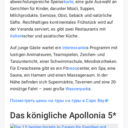
abwechslungsreiche Speise
karte
, eine gute Auswahl an
Gerichten für Kinder, darunter Müsli, Suppen,
Milchprodukte, Gemüse, Obst, Gebäck und natürliche
Säfte. Reichhaltiges kontinentales Frühstück wird auf
der Veranda serviert, es gibt zwei Restaurants mit
italien
ischer und asiatischer Küche.
Auf junge Gäste wartet ein
interessante
s Programm mit
lustigen Animateuren, Teamspielen, Zeichen- und
Tanzunterricht, einer Schwimmschule, Minidiskotheken.
Für Erwachsene gibt es ein Fit
ness
center, ein Spa, eine
Sauna, ein Hamam und einen Massageraum. In der
Nähe befinden sich Supermärkte, Tavernen und eine 20-
minütige Fahrt – zwei große
Wasserpark
s.
Посмотреть цены на туры на туры в Capo Bay
Das königliche Apollonia 5*