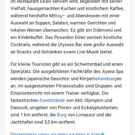
im Restaurant Ekavi serviert wird, begeistert mit seiner
Vielfalt, hausgemachten Kuchen und köstlichem Kaffee,
während herzhafte Mit
tag
– und Abendessen mit einer
Auswahl an Suppen, Salaten, warmen Gerichten und
lokalen Weinen überraschen. Es gibt ein Diätmenü und
ein Kinderbuffet. Das Poseidon Diner serviert köstliche
Cocktails, während die Ulysses Bar eine große Auswahl
an Snacks und Getränken sowie Live-Musik bietet.
Für kleine Touristen gibt es ein Schwimmbad und einen
Spielplatz. Die ausgebildeten Fachkräfte des Ayana Spa
wenden japanische Gesichts- und Körper
behandlung
en
an. Im ausgestatteten Fitnessstudio sind Gruppen- und
Einzelunterricht mit einem Trainer verfügbar. Die
fantastischen
Sandstrände
von Akti Olympion und
Dasoudi, umgeben von Pinien- und Eukalyptushainen,
sind 1 km entfernt, die
Burg
von Limassol und der
Jachthafen sind 3,5 km entfernt.
Посмотреть цены на туры на туры в Ajax