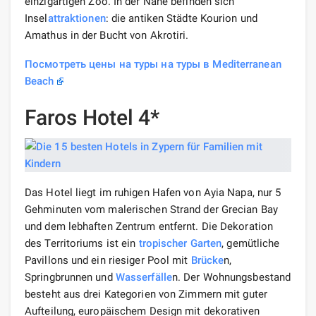
einzigartigen Zoo. In der Nähe befinden sich
Insel
attraktionen
: die antiken Städte Kourion und
Amathus in der Bucht von Akrotiri.
Посмотреть цены на туры на туры в Mediterranean
Beach
Faros Hotel 4*
Das Hotel liegt im ruhigen Hafen von Ayia Napa, nur 5
Gehminuten vom malerischen Strand der Grecian Bay
und dem lebhaften Zentrum entfernt. Die Dekoration
des Territoriums ist ein
tropischer Garten
, gemütliche
Pavillons und ein riesiger Pool mit
Brücke
n,
Springbrunnen und
Wasserfälle
n. Der Wohnungsbestand
besteht aus drei Kategorien von Zimmern mit guter
Aufteilung, europäischem Design mit dekorativen