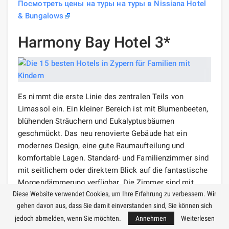
Посмотреть цены на туры на туры в Nissiana Hotel
& Bungalows
Harmony Bay Hotel 3*
Es nimmt die erste Linie des zentralen Teils von
Limassol ein. Ein kleiner Bereich ist mit Blumenbeeten,
blühenden Sträuchern und Eukalyptusbäumen
geschmückt. Das neu renovierte Gebäude hat ein
modernes Design, eine gute Raumaufteilung und
komfortable Lagen. Standard- und Familienzimmer sind
mit seitlichem oder direktem Blick auf die fantastische
Morgendämmerung verfügbar. Die Zimmer sind mit
Diese Website verwendet Cookies, um Ihre Erfahrung zu verbessern. Wir
Polstermöbeln ausgestattet, ausgestattet mit
gehen davon aus, dass Sie damit einverstanden sind, Sie können sich
französischen Fenstern und gemütlichen Balkonen mit
jedoch abmelden, wenn Sie möchten.
Annehmen
Weiterlesen
einem tran
sparen
ten Geländer, das ein unglaubliches