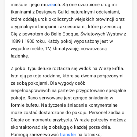
mieście i jego mu
zea
ch. Są one ozdobione drogimi
tkaninami z Designers Guild, naturalnymi odcieniami,
które oddają urok okolicznych wiejskich prowincji oraz
oryginalnymi lampami i akcesoriami, które przenoszą
Cię z powrotem do Belle Epoque, Światowych Wystaw z
1889 i 1900 roku. Każdy pokój wyposażony jest w
wygodne meble, TV, klimatyzację, nowoczesną
łazienkę.
Z pokoi typu deluxe roztacza się widok na Wieżę Eiffla.
Istnieją pokoje rodzinne, które są dwoma połączonymi
ze sobą pokojami. Dla wygody osób
niepełnosprawnych na parterze przygotowano specjalne
pokoje. Rano serwowane jest gorące śniadanie w
formie bufetu. Na życzenie śniadanie kontynentalne
może zostać dostarczone do pokoju. Personel zadba o
Ciebie od momentu przybycia. W razie potrzeby możesz
skontaktować się z obsługą o każdej porze dnia.
Pomogą zarezerwować
transfer
na lotnisko,