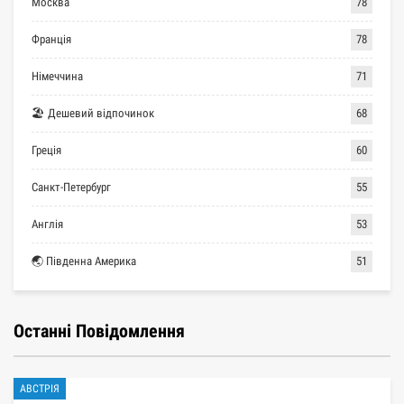
Москва
78
Франція
78
Німеччина
71
🏖 Дешевий відпочинок
68
Греція
60
Санкт-Петербург
55
Англія
53
🌏 Південна Америка
51
Останні Повідомлення
АВСТРІЯ