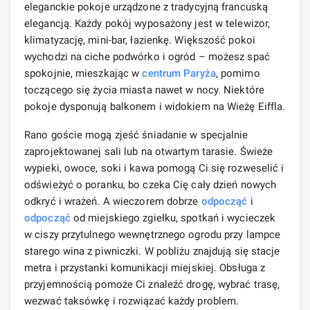
eleganckie pokoje urządzone z tradycyjną francuską
elegancją. Każdy pokój wyposażony jest w telewizor,
klimatyzację, mini-bar, łazienkę. Większość pokoi
wychodzi na ciche podwórko i ogród – możesz spać
spokojnie, mieszkając w
centrum Paryża
, pomimo
toczącego się życia miasta nawet w nocy. Niektóre
pokoje dysponują balkonem i widokiem na Wieżę Eiffla.
Rano goście mogą zjeść śniadanie w specjalnie
zaprojektowanej sali lub na otwartym tarasie. Świeże
wypieki, owoce, soki i kawa pomogą Ci się rozweselić i
odświeżyć o poranku, bo czeka Cię cały dzień nowych
odkryć i wrażeń. A wieczorem dobrze
odpocząć
i
odpocząć
od miejskiego zgiełku, spotkań i wycieczek
w ciszy przytulnego wewnętrznego ogrodu przy lampce
starego wina z piwniczki. W pobliżu znajdują się stacje
metra i przystanki komunikacji miejskiej. Obsługa z
przyjemnością pomoże Ci znaleźć drogę, wybrać trasę,
wezwać taksówkę i rozwiązać każdy problem.