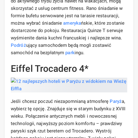
do aktywnego trybu życia nawet na wakacjach, mogą
skorzystać z usług centrum fitness. Rano śniadanie w
formie bufetu serwowane jest na tarasie restauracji,
można wybrać śniadanie
ameryka
ńskie, które zostanie
dostarczone do pokoju. Restauracja Quinze T serwuje
wyśmienite dania kuchni francuskiej i najlepsze wina.
Podróż
ujący samochodem będą mogli zostawić
samochód na bezpłatnym
park
ingu.
Eiffel Trocadero 4*
Jeśli chcesz poczuć niezapomnianą atmosferę
Paryż
a,
wybierz tę opcję. Znajduje się w starym budynku z XVIII
wieku. Połączenie antycznych mebli i nowoczesnej
technologii, najwyższy poziom komfortu – prawdziwy
paryski szyk rzut beretem od Trocadero. Wystrój