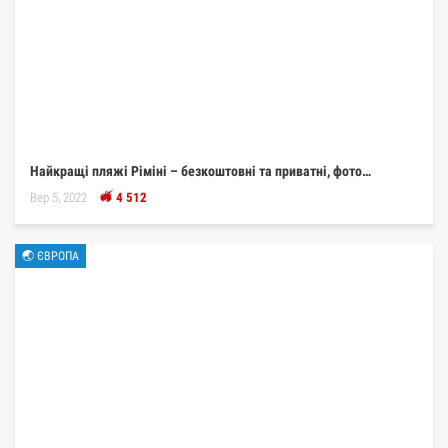
Найкращі пляжі Ріміні – безкоштовні та приватні, фото…
Вер 5, 2022
4 512
🌏 ЄВРОПА