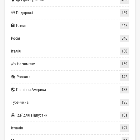
🧭 Подорожі
459
🏨 Готелі
447
Росія
346
Італія
180
✍ На замітку
159
🎭 Розваги
142
🌏 Північна Америка
138
Туреччина
135
🏝 Ідеї для відпустки
131
Іспанія
127