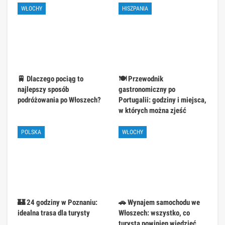
WŁOCHY
HISZPANIA
🚆 Dlaczego pociąg to
🍽️ Przewodnik
najlepszy sposób
gastronomiczny po
podróżowania po Włoszech?
Portugalii: godziny i miejsca,
w których można zjeść
POLSKA
WŁOCHY
🏰 24 godziny w Poznaniu:
🚗 Wynajem samochodu we
idealna trasa dla turysty
Włoszech: wszystko, co
turysta powinien wiedzieć