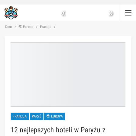
«
»
Dom
🌏 Europa
Francja
FRANCJA
PARYŻ
🌏 EUROPA
12 najlepszych hoteli w Paryżu z