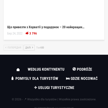
Що привезти з Хорватії у подарунок – 20 найкращих…
Бер 24, 2022
3 796
ПОПЕРЕДНЯ
ДАЛІ
1 з 650
WEDŁUG KONTYNENTU
🧭 PODRÓŻE
🧳 POMYSŁY DLA TURYSTÓW
🛌 GDZIE NOCOWAĆ
✈ USŁUGI TURYSTYCZNE
© 2026 - 📍 Wszystko dla turystów | Wszelkie prawa zastrzeżone.