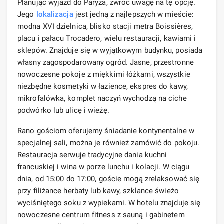
Planując wyjazd do Paryża, zwróć uwagę na tę opcję.
Jego
lokalizacja
jest jedną z najlepszych w mieście:
modna XVI dzielnica, blisko stacji metra Boissières,
placu i pałacu Trocadero, wielu restauracji, kawiarni i
sklepów. Znajduje się w wyjątkowym budynku, posiada
własny zagospodarowany ogród. Jasne, przestronne
nowoczesne pokoje z miękkimi łóżkami, wszystkie
niezbędne kosmetyki w łazience, ekspres do kawy,
mikrofalówka, komplet naczyń wychodzą na ciche
podwórko lub ulicę i wieżę.
Rano gościom oferujemy śniadanie kontynentalne w
specjalnej sali, można je również zamówić do pokoju.
Restauracja serwuje tradycyjne dania kuchni
francuskiej i wina w porze lunchu i kolacji. W ciągu
dnia, od 15:00 do 17:00, goście mogą zrelaksować się
przy filiżance herbaty lub kawy, szklance świeżo
wyciśniętego soku z wypiekami. W hotelu znajduje się
nowoczesne centrum fitness z sauną i gabinetem