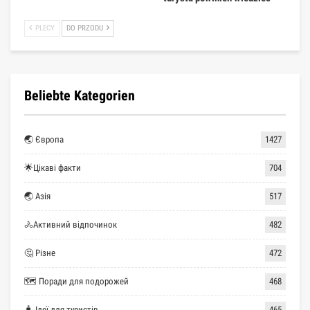
PLECY
DO PRZODU
Beliebte Kategorien
🌏 Європа
1427
🌟Цікаві факти
704
🌏 Азія
517
🚴Активний відпочинок
482
🤔 Різне
472
🗺 Поради для подорожей
468
🧳 Ідеї для туристів
465