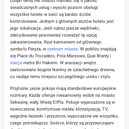
Dzięki temu nie musisz martwić się o jakość
świadczonych usług i wysoki poziom obsługi:
wszystkie hotele w sieci są bardzo ściśle
kontrolowane. Jednym z głównych atutów hotelu jest
jego lokalizacja. Jeśli lubisz piesze wędrówki,
zdecydowanie powinieneś rozważyć tę opcję
zakwaterowania. Rzut kamieniem od głównego
symbolu Paryża, w
centrum miasta
. W pobliżu znajdują
się Place du Trocadero, Pola Marsowe, Quai Branly i
stacja
metra Bir Hakeim. W aranżacji wnętrz
zastosowano bogate tkaniny ze szlachetnego drewna,
co nadaje temu miejscu szczególnego uroku i stylu.
Przytulne, jasne pokoje mają standardowe europejskie
rozmiary. Każdy oferuje niesamowity widok na miasto:
Sekwanę, wały, Wieżę Eiffla. Pokoje wyposażone są w
nowoczesne, komfortowe meble, klimatyzację, TV,
wygodne łazienki i prysznice, wyposażone we wszystko,
czego potrzebujesz. Goście, którzy są przyzwyczajeni