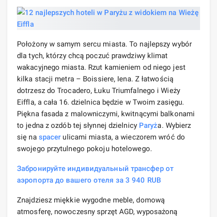
Położony w samym sercu miasta. To najlepszy wybór
dla tych, którzy chcą poczuć prawdziwy klimat
wakacyjnego miasta. Rzut kamieniem od niego jest
kilka stacji metra – Boissiere, Iena. Z łatwością
dotrzesz do Trocadero, Łuku Triumfalnego i Wieży
Eiffla, a cała 16. dzielnica będzie w Twoim zasięgu.
Piękna fasada z malowniczymi, kwitnącymi balkonami
to jedna z ozdób tej słynnej dzielnicy
Paryż
a. Wybierz
się na
spacer
ulicami miasta, a wieczorem wróć do
swojego przytulnego pokoju hotelowego.
Забронируйте индивидуальный трансфер от
аэропорта до вашего отеля за 3 940 RUB
Znajdziesz miękkie wygodne meble, domową
atmosferę, nowoczesny sprzęt AGD, wyposażoną