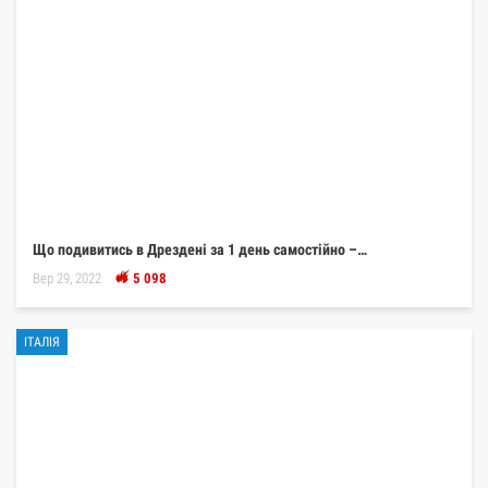
Що подивитись в Дрездені за 1 день самостійно –…
Вер 29, 2022
5 098
ІТАЛІЯ