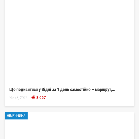
Що подивитися у Відні за 1 день самостійно – маршрут,…
Чер 8, 2022
8 007
НІМЕЧЧИНА