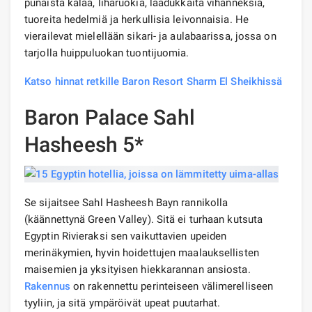
punaista kalaa, liharuokia, laadukkaita vihanneksia,
tuoreita hedelmiä ja herkullisia leivonnaisia. He
vierailevat mielellään sikari- ja aulabaarissa, jossa on
tarjolla huippuluokan tuontijuomia.
Katso hinnat retkille Baron Resort Sharm El Sheikhissä
Baron Palace Sahl
Hasheesh 5*
Se sijaitsee Sahl Hasheesh Bayn rannikolla
(käännettynä Green Valley). Sitä ei turhaan kutsuta
Egyptin Rivieraksi sen vaikuttavien upeiden
merinäkymien, hyvin hoidettujen maalauksellisten
maisemien ja yksityisen hiekkarannan ansiosta.
Rakennus
on rakennettu perinteiseen välimerelliseen
tyyliin, ja sitä ympäröivät upeat puutarhat.