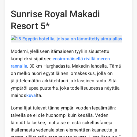
Sunrise Royal Makadi
Resort 5*
Moderni, ylelliseen itämaiseen tyyliin sisustettu
kompleksi sijaitsee
ensimmäisellä rivillä
meren
rannalla
, 30 km Hurghadasta, Makadin lahdella. Tämä
on melko nuori egyptiläinen lomakeskus, jolla on
jäljittelemätön arkkitehtuuri ja klassinen ranta. Sitä
ympäröi upea puutarha, joka todellisuudessa näyttää
mainos
kuva
lta.
Lomailijat tulevat tänne ympäri vuoden lepäämään:
talvella se ei ole huonompi kuin kesällä. Veden
lämpötila laskee, mutta se ei estä sukellusfaneja
ihailemasta vedenalaisten elementtien kauneutta ja