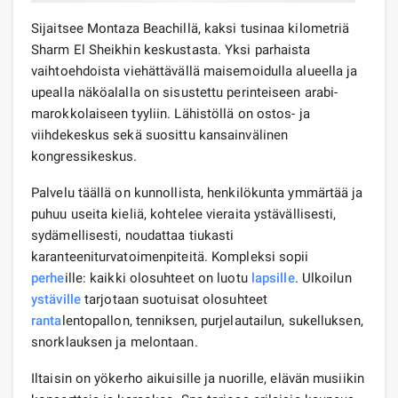
Sijaitsee Montaza Beachillä, kaksi tusinaa kilometriä
Sharm El Sheikhin keskustasta. Yksi parhaista
vaihtoehdoista viehättävällä maisemoidulla alueella ja
upealla näköalalla on sisustettu perinteiseen arabi-
marokkolaiseen tyyliin. Lähistöllä on ostos- ja
viihdekeskus sekä suosittu kansainvälinen
kongressikeskus.
Palvelu täällä on kunnollista, henkilökunta ymmärtää ja
puhuu useita kieliä, kohtelee vieraita ystävällisesti,
sydämellisesti, noudattaa tiukasti
karanteeniturvatoimenpiteitä. Kompleksi sopii
perhe
ille: kaikki olosuhteet on luotu
lapsille
. Ulkoilun
ystäville
tarjotaan suotuisat olosuhteet
ranta
lentopallon, tenniksen, purjelautailun, sukelluksen,
snorklauksen ja melontaan.
Iltaisin on yökerho aikuisille ja nuorille, elävän musiikin