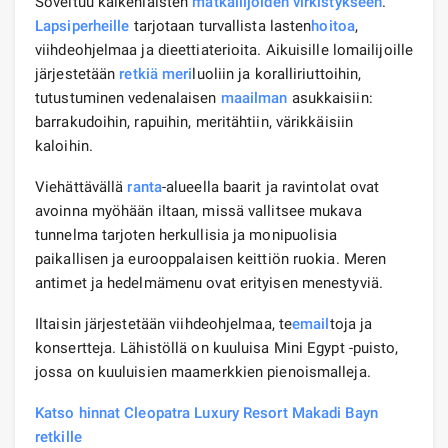
Soveltuu kaikenlaisten
matkailijoiden
virkistykseen
.
Lapsiperheille
tarjotaan turvallista lasten
hoitoa
,
viihdeohjelmaa ja dieettiaterioita. Aikuisille lomailijoille
järjestetään
retkiä
meri
luoliin ja koralliriuttoihin,
tutustuminen vedenalaisen
maailman
asukkaisiin:
barrakudoihin, rapuihin, meritähtiin, värikkäisiin
kaloihin.
Viehättävällä
ranta
-alueella baarit ja ravintolat ovat
avoinna myöhään iltaan, missä vallitsee mukava
tunnelma tarjoten herkullisia ja monipuolisia
paikallisen ja eurooppalaisen keittiön ruokia. Meren
antimet ja hedelmämenu ovat erityisen menestyviä.
Iltaisin järjestetään viihdeohjelmaa, te
email
toja ja
konsertteja. Lähistöllä on kuuluisa Mini Egypt -puisto,
jossa on kuuluisien maamerkkien pienoismalleja.
Katso hinnat Cleopatra Luxury Resort Makadi Bayn
retkille