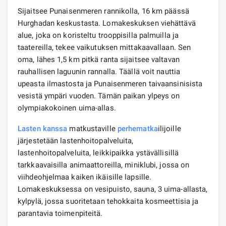
Sijaitsee Punaisenmeren rannikolla, 16 km päässä
Hurghadan keskustasta. Lomakeskuksen viehättävä
alue, joka on koristeltu trooppisilla palmuilla ja
taatereilla, tekee vaikutuksen mittakaavallaan. Sen
oma, lähes 1,5 km pitkä ranta sijaitsee valtavan
rauhallisen laguunin rannalla. Täällä voit nauttia
upeasta ilmastosta ja Punaisenmeren taivaansinisista
vesistä ympäri vuoden. Tämän paikan ylpeys on
olympiakokoinen uima-allas.
Lasten kanssa
matkustaville
perhematka
ilijoille
järjestetään lastenhoitopalveluita,
lastenhoitopalveluita, leikkipaikka ystävällisillä
tarkkaavaisilla animaattoreilla, miniklubi, jossa on
viihdeohjelmaa kaiken ikäisille lapsille.
Lomakeskuksessa on vesipuisto, sauna, 3 uima-allasta,
kylpylä, jossa suoritetaan tehokkaita kosmeettisia ja
parantavia toimenpiteitä.