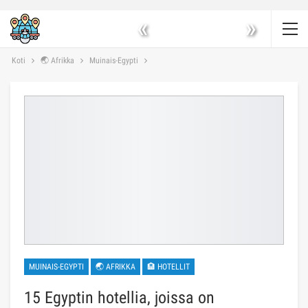
«
»
Koti
🌏 Afrikka
Muinais-Egypti
MUINAIS-EGYPTI
🌏 AFRIKKA
🏨 HOTELLIT
15 Egyptin hotellia, joissa on