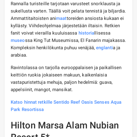
Rannalla turisteille tarjotaan varusteet snorklausta ja
sukellusta varten. Täällä voit pelata tennistä ja biljardia.
Ammattitaitoisten ani
maat
toreiden ansiosta kukaan ei
kyllästy. Viihdeohjelmaa järjestetään iltaisin. Retkien
fanit voivat vierailla kuuluisassa
historia
llisessa
museo
ssa King Tut Museumissa, El Fanarin majakassa.
Kompleksin henkilökunta puhuu venäjää,
englanti
a ja
arabiaa.
Ravintolassa on tarjolla eurooppalaisen ja paikallisen
keittiön ruokia jokaiseen makuun, kaikenlaisia ​​
vastapuristettuja mehuja, paljon hedelmiä: guava,
appelsiinit, mangot, mansikat.
Katso hinnat retkille Sentido Reef Oasis Senses Aqua
Park Resortissa
Hilton Marsa Alam Nubian