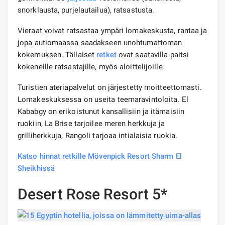
snorklausta, purjelautailua), ratsastusta.
Vieraat voivat ratsastaa ympäri lomakeskusta, rantaa ja
jopa autiomaassa saadakseen unohtumattoman
kokemuksen. Tällaiset
retket
ovat saatavilla paitsi
kokeneille ratsastajille, myös aloittelijoille.
Turistien ateriapalvelut on järjestetty moitteettomasti.
Lomakeskuksessa on useita teemaravintoloita. El
Kababgy on erikoistunut kansallisiin ja itämaisiin
ruokiin, La Brise tarjoilee meren herkkuja ja
grilliherkkuja, Rangoli tarjoaa intialaisia ​​ruokia.
Katso hinnat retkille Mövenpick Resort Sharm El
Sheikhissä
Desert Rose Resort 5*