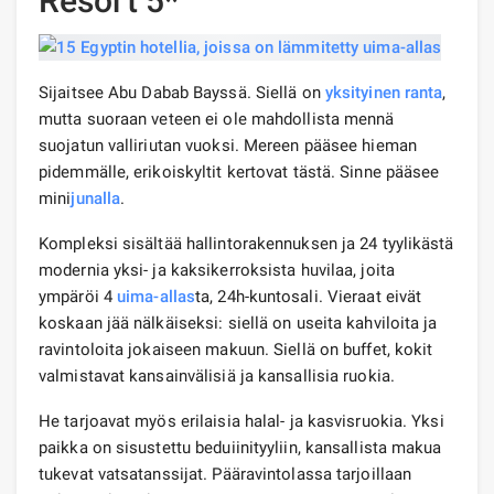
Resort 5*
Sijaitsee Abu Dabab Bayssä. Siellä on
yksityinen ranta
,
mutta suoraan veteen ei ole mahdollista mennä
suojatun valliriutan vuoksi. Mereen pääsee hieman
pidemmälle, erikoiskyltit kertovat tästä. Sinne pääsee
mini
junalla
.
Kompleksi sisältää hallintorakennuksen ja 24 tyylikästä
modernia yksi- ja kaksikerroksista huvilaa, joita
ympäröi 4
uima-allas
ta, 24h-kuntosali. Vieraat eivät
koskaan jää nälkäiseksi: siellä on useita kahviloita ja
ravintoloita jokaiseen makuun. Siellä on buffet, kokit
valmistavat kansainvälisiä ja kansallisia ruokia.
He tarjoavat myös erilaisia ​​halal- ja kasvisruokia. Yksi
paikka on sisustettu beduiinityyliin, kansallista makua
tukevat vatsatanssijat. Pääravintolassa tarjoillaan