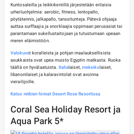
Kuntosaleilla ja leikkikentillä järjestetään erilaisia ​​
urheiluohjelmia: aerobic, fitness, lentopallo,
pöytätennis, jalkapallo, tanssitunteja. Pätevä ohjaaja
auttaa surffaajia ja snorklaajia oppimaan perusasiat tai
parantamaan sukellustaitojaan ja tutustumaan upeaan
meren eläimistöön.
Valokuva
t koralleista ja pohjan maalauksellisista
asukkaista ovat upea muisto Egyptin matkasta. Ruoka
täällä on hyvälaatuista.
Italia
laiset,
meksiko
laiset,
libanonilaiset ja kalaravintolat ovat avoinna
vierailijoille.
Katso retkien hinnat Desert Rose Resortissa
Coral Sea Holiday Resort ja
Aqua Park 5*