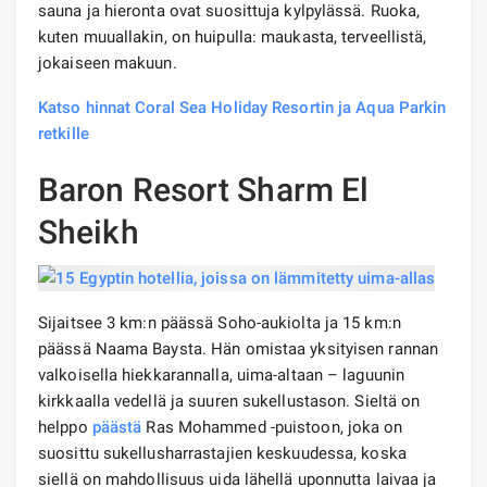
sauna ja hieronta ovat suosittuja kylpylässä. Ruoka,
kuten muuallakin, on huipulla: maukasta, terveellistä,
jokaiseen makuun.
Katso hinnat Coral Sea Holiday Resortin ja Aqua Parkin
retkille
Baron Resort Sharm El
Sheikh
Sijaitsee 3 km:n päässä Soho-aukiolta ja 15 km:n
päässä Naama Baysta. Hän omistaa yksityisen rannan
valkoisella hiekkarannalla, uima-altaan – laguunin
kirkkaalla vedellä ja suuren sukellustason. Sieltä on
helppo
päästä
Ras Mohammed -puistoon, joka on
suosittu sukellusharrastajien keskuudessa, koska
siellä on mahdollisuus uida lähellä uponnutta laivaa ja