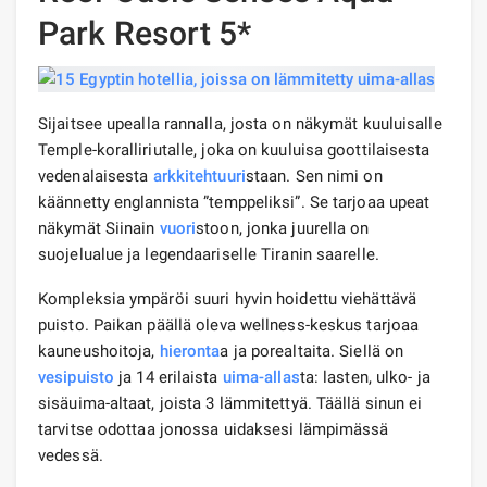
Park Resort 5*
Sijaitsee upealla rannalla, josta on näkymät kuuluisalle
Temple-koralliriutalle, joka on kuuluisa goottilaisesta
vedenalaisesta
arkkitehtuuri
staan. Sen nimi on
käännetty englannista ”temppeliksi”. Se tarjoaa upeat
näkymät Siinain
vuori
stoon, jonka juurella on
suojelualue ja legendaariselle Tiranin saarelle.
Kompleksia ympäröi suuri hyvin hoidettu viehättävä
puisto. Paikan päällä oleva wellness-keskus tarjoaa
kauneushoitoja,
hieronta
a ja porealtaita. Siellä on
vesipuisto
ja 14 erilaista
uima-allas
ta: lasten, ulko- ja
sisäuima-altaat, joista 3 lämmitettyä. Täällä sinun ei
tarvitse odottaa jonossa uidaksesi lämpimässä
vedessä.