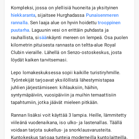
Kompleksi, jossa on ylellisiä huoneita ja yksityinen
hiekkaranta
, sijaitsee Hurghadassa
Punaisenmeren
rannalla
. Sen laaja alue on hyvin hoidettu
trooppinen
puutarha
. Laguunin vesi on erittäin puhdasta ja
rauhallista, si
sää
nkäynti mereen on lempeä. Osa puolen
kilometrin pituisesta rannasta on teltta-alue Royal
Clubin vieraille. Lähellä on Senzo-ostoskeskus, josta
löydät kaiken tarvitsemasi.
Lepo lomakeskuksessa sopii kaikille turistiryhmille.
Työntekijät tarjoavat yksilöllistä lähestymistapaa
juhlien järjestämiseen: kihlauksiin, häihin,
syntymäpäiviin, vuosipäiviin ja muihin temaattisiin
tapahtumiin, jotka jäävät mieleen pitkään.
Rannan lisäksi voit käyttää 3 lampia. Heille, lämmitetty
viileänä vuodenaikana, iso ulko- ja lastenallas. Täällä
voidaan tarjota sukellus- ja snorklausvarusteita.
Kuntokeskus tarjoaa tunteja moderneilla kuntolaitteilla,