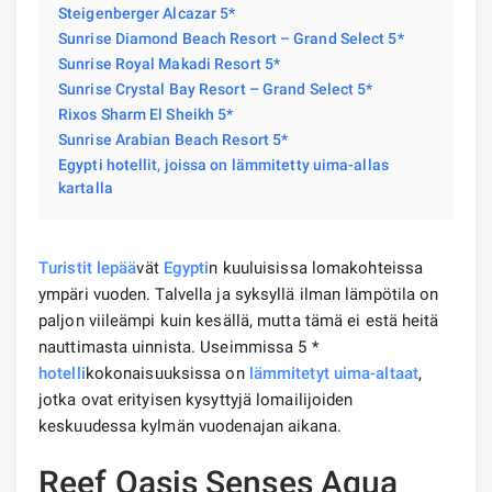
Steigenberger Alcazar 5*
Sunrise Diamond Beach Resort – Grand Select 5*
Sunrise Royal Makadi Resort 5*
Sunrise Crystal Bay Resort – Grand Select 5*
Rixos Sharm El Sheikh 5*
Sunrise Arabian Beach Resort 5*
Egypti hotellit, joissa on lämmitetty uima-allas
kartalla
Turistit
lepää
vät
Egypti
n kuuluisissa lomakohteissa
ympäri vuoden. Talvella ja syksyllä ilman lämpötila on
paljon viileämpi kuin kesällä, mutta tämä ei estä heitä
nauttimasta uinnista. Useimmissa 5 *
hotelli
kokonaisuuksissa on
lämmitetyt uima-altaat
,
jotka ovat erityisen kysyttyjä lomailijoiden
keskuudessa kylmän vuodenajan aikana.
Reef Oasis Senses Aqua