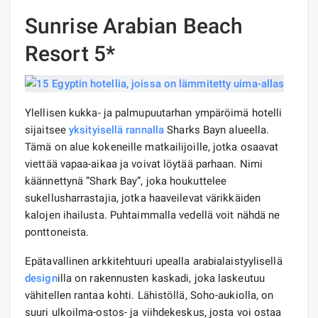
Sunrise Arabian Beach
Resort 5*
Ylellisen kukka- ja palmupuutarhan ympäröimä hotelli
sijaitsee
yksityisellä rannalla
Sharks Bayn alueella.
Tämä on alue kokeneille matkailijoille, jotka osaavat
viettää vapaa-aikaa ja voivat löytää parhaan. Nimi
käännettynä ”Shark Bay”, joka houkuttelee
sukellusharrastajia, jotka haaveilevat värikkäiden
kalojen ihailusta. Puhtaimmalla vedellä voit nähdä ne
ponttoneista.
Epätavallinen arkkitehtuuri upealla arabialaistyylisellä
design
illa on rakennusten kaskadi, joka laskeutuu
vähitellen rantaa kohti. Lähistöllä, Soho-aukiolla, on
suuri ulkoilma-ostos- ja viihdekeskus, josta voi ostaa