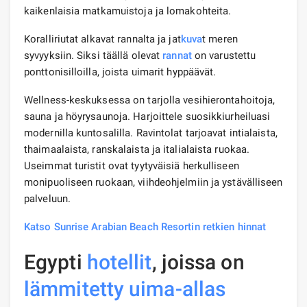
kaikenlaisia ​​matkamuistoja ja lomakohteita.
Koralliriutat alkavat rannalta ja jat
kuva
t meren
syvyyksiin. Siksi täällä olevat
rannat
on varustettu
ponttonisilloilla, joista uimarit hyppäävät.
Wellness-keskuksessa on tarjolla vesihierontahoitoja,
sauna ja höyrysaunoja. Harjoittele suosikkiurheiluasi
modernilla kuntosalilla. Ravintolat tarjoavat intialaista,
thaimaalaista, ranskalaista ja italialaista ruokaa.
Useimmat turistit ovat tyytyväisiä herkulliseen
monipuoliseen ruokaan, viihdeohjelmiin ja ystävälliseen
palveluun.
Katso Sunrise Arabian Beach Resortin retkien hinnat
Egypti
hotellit
, joissa on
lämmitetty uima-allas