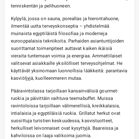
tenniskentän ja pelihuoneen.
Kylpylä, jossa on sauna, poreallas ja hierontahuone,
ilmentää uutta terveyskonseptia – yhdistelmää
muinaista egyptiläistä filosofiaa ja moderneja
eurooppalaisia ​​tekniikoita. Parhaiden asiantuntijoiden
suorittamat toimenpiteet auttavat kaiken ikäisiä
vieraita tuntemaan voimia ja energiaa. Ammattilaiset
valitsevat asiakkaille yksilölliset terveysohjelmat. He
käyttävät yksinomaan luonnollisia lääkkeitä: parantavia
kasviöljyjä, kuolleenmeren mutaa.
Pääravintolassa tarjoillaan kansainvälisiä gourmet-
ruokia ja päivittäin vaihtuva teemabuffet. Muissa
ravintoloissa tarjoillaan välimerellisiä, kreikkalaisia,
intialaisia ​​ja egyptiläisiä ruokia. Grillatut herkut ovat
suosittuja turistien keskuudessa, kasvistuotteet,
herkulliset leivonnaiset ovat kysyttyjä. Baareissa ja
kahviloissa on laaja valikoima juomia.