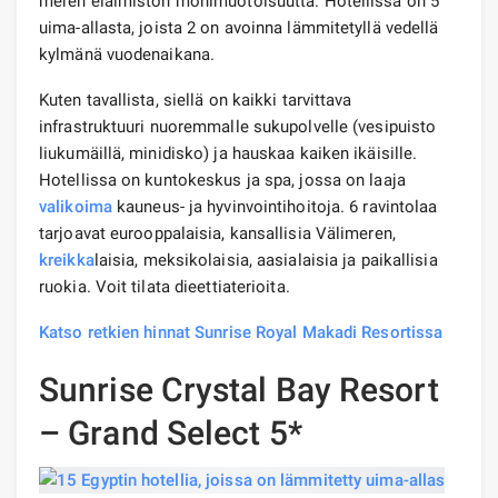
meren eläimistön monimuotoisuutta. Hotellissa on 5
uima-allasta, joista 2 on avoinna lämmitetyllä vedellä
kylmänä vuodenaikana.
Kuten tavallista, siellä on kaikki tarvittava
infrastruktuuri nuoremmalle sukupolvelle (vesipuisto
liukumäillä, minidisko) ja hauskaa kaiken ikäisille.
Hotellissa on kuntokeskus ja spa, jossa on laaja
valikoima
kauneus- ja hyvinvointihoitoja. 6 ravintolaa
tarjoavat eurooppalaisia, kansallisia Välimeren,
kreikka
laisia, meksikolaisia, aasialaisia ​​ja paikallisia
ruokia. Voit tilata dieettiaterioita.
Katso retkien hinnat Sunrise Royal Makadi Resortissa
Sunrise Crystal Bay Resort
– Grand Select 5*