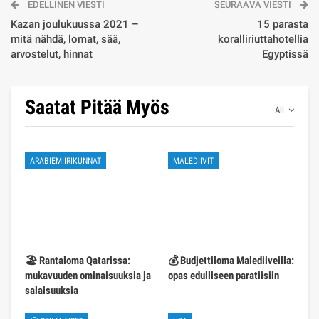
EDELLINEN VIESTI
SEURAAVA VIESTI
Kazan joulukuussa 2021 –
15 parasta
mitä nähdä, lomat, sää,
koralliriuttahotellia
arvostelut, hinnat
Egyptissä
Saatat Pitää Myös
All
ARABIEMIIRIKUNNAT
MALEDIIVIT
🏖️ Rantaloma Qatarissa:
💰 Budjettiloma Malediiveilla:
mukavuuden ominaisuuksia ja
opas edulliseen paratiisiin
salaisuuksia