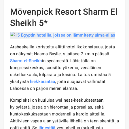
Mövenpick Resort Sharm El
Sheikh 5*
Arabeskeilla koristeltu eliittihotellikokonaisuus, josta
on näkymät Naama Baylle, sijaitsee 2 km:n päässä
Sharm el-Sheikh
in sydämestä. Lähistöllä on
kongressikeskus, suosittu yökerho, venäläinen
sukelluskoulu, kilparata ja kasino. Laitos omistaa 5
yksityistä
hiekka
rantaa
, joita suojaavat valliriutat.
Lahdessa on paljon meren elämää.
Kompleksi on kuuluisa wellness-keskuksestaan,
kylpylästä, jossa on hierontaa ja poreallas, sekä
kuntokeskuksestaan ​​moderneilla kardiolaitteilla.
Aktiivisen vapaa-ajan ystäville lähellä on tenniskenttä ja
golfkenttä. Se
järjestää
vesiurheilua (sukellusta,