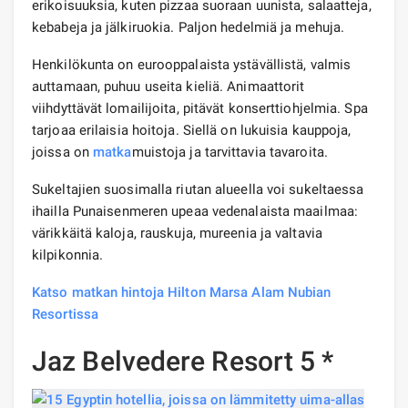
erikoisuuksia, kuten pizzaa suoraan uunista, salaatteja,
kebabeja ja jälkiruokia. Paljon hedelmiä ja mehuja.
Henkilökunta on eurooppalaista ystävällistä, valmis
auttamaan, puhuu useita kieliä. Animaattorit
viihdyttävät lomailijoita, pitävät konserttiohjelmia. Spa
tarjoaa erilaisia ​​hoitoja. Siellä on lukuisia kauppoja,
joissa on
matka
muistoja ja tarvittavia tavaroita.
Sukeltajien suosimalla riutan alueella voi sukeltaessa
ihailla Punaisenmeren upeaa vedenalaista maailmaa:
värikkäitä kaloja, rauskuja, mureenia ja valtavia
kilpikonnia.
Katso matkan hintoja Hilton Marsa Alam Nubian
Resortissa
Jaz Belvedere Resort 5 *