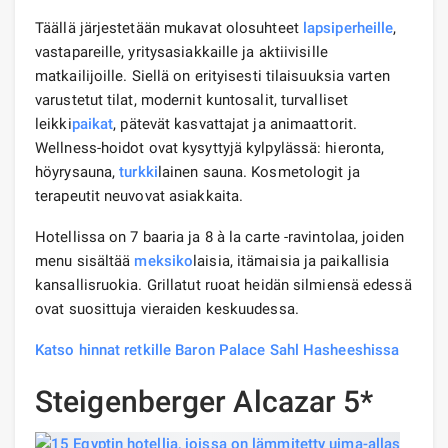
Täällä järjestetään mukavat olosuhteet
lapsiperheille
,
vastapareille, yritysasiakkaille ja aktiivisille
matkailijoille. Siellä on erityisesti tilaisuuksia varten
varustetut tilat, modernit kuntosalit, turvalliset
leikki
paikat
, pätevät kasvattajat ja animaattorit.
Wellness-hoidot ovat kysyttyjä kylpylässä: hieronta,
höyrysauna,
turkki
lainen sauna. Kosmetologit ja
terapeutit neuvovat asiakkaita.
Hotellissa on 7 baaria ja 8 à la carte -ravintolaa, joiden
menu sisältää
meksiko
laisia, itämaisia ​​ja paikallisia
kansallisruokia. Grillatut ruoat heidän silmiensä edessä
ovat suosittuja vieraiden keskuudessa.
Katso hinnat retkille Baron Palace Sahl Hasheeshissa
Steigenberger Alcazar 5*