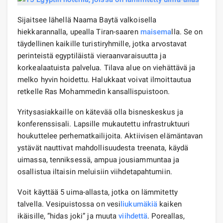
Sijaitsee lähellä Naama Baytä valkoisella
hiekkarannalla, upealla Tiran-saaren
maisema
lla. Se on
täydellinen kaikille turistiryhmille, jotka arvostavat
perinteistä egyptiläistä vieraanvaraisuutta ja
korkealaatuista palvelua. Tilava alue on viehättävä ja
melko hyvin hoidettu. Halukkaat voivat ilmoittautua
retkelle Ras Mohammedin kansallispuistoon.
Yritysasiakkaille on kätevää olla bisneskeskus ja
konferenssisali. Lapsille mukautettu infrastruktuuri
houkuttelee perhematkailijoita. Aktiivisen elämäntavan
ystävät nauttivat mahdollisuudesta treenata, käydä
uimassa, tenniksessä, ampua jousiammuntaa ja
osallistua iltaisin meluisiin viihdetapahtumiin.
Voit käyttää 5 uima-allasta, jotka on lämmitetty
talvella. Vesipuistossa on vesi
liukumäkiä
kaiken
ikäisille, ”hidas joki” ja muuta
viihdettä
. Poreallas,