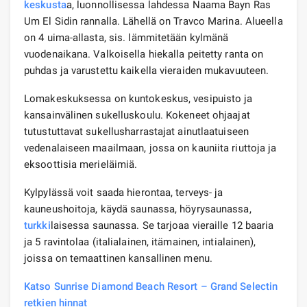
keskusta
a, luonnollisessa lahdessa Naama Bayn Ras
Um El Sidin rannalla. Lähellä on Travco Marina. Alueella
on 4 uima-allasta, sis. lämmitetään kylmänä
vuodenaikana. Valkoisella hiekalla peitetty ranta on
puhdas ja varustettu kaikella vieraiden mukavuuteen.
Lomakeskuksessa on kuntokeskus, vesipuisto ja
kansainvälinen sukelluskoulu. Kokeneet ohjaajat
tutustuttavat sukellusharrastajat ainutlaatuiseen
vedenalaiseen maailmaan, jossa on kauniita riuttoja ja
eksoottisia merieläimiä.
Kylpylässä voit saada hierontaa, terveys- ja
kauneushoitoja, käydä saunassa, höyrysaunassa,
turkki
laisessa saunassa. Se tarjoaa vieraille 12 baaria
ja 5 ravintolaa (italialainen, itämainen, intialainen),
joissa on temaattinen kansallinen menu.
Katso Sunrise Diamond Beach Resort – Grand Selectin
retkien hinnat