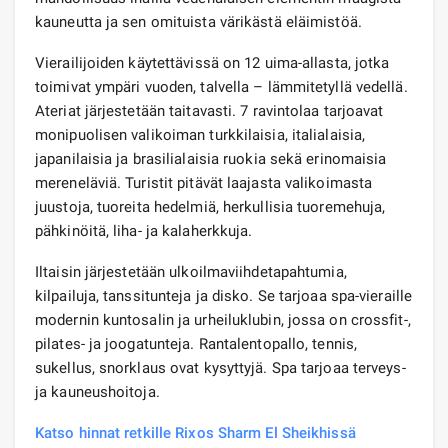
kauneutta ja sen omituista värikästä eläimistöä.
Vierailijoiden käytettävissä on 12 uima-allasta, jotka
toimivat ympäri vuoden, talvella – lämmitetyllä vedellä.
Ateriat järjestetään taitavasti. 7 ravintolaa tarjoavat
monipuolisen valikoiman turkkilaisia, italialaisia,
japanilaisia ​​ja brasilialaisia ​​ruokia sekä erinomaisia ​​
mereneläviä. Turistit pitävät laajasta valikoimasta
juustoja, tuoreita hedelmiä, herkullisia tuoremehuja,
pähkinöitä, liha- ja kalaherkkuja.
Iltaisin järjestetään ulkoilmaviihdetapahtumia,
kilpailuja, tanssitunteja ja disko. Se tarjoaa spa-vieraille
modernin kuntosalin ja urheiluklubin, jossa on crossfit-,
pilates- ja joogatunteja. Rantalentopallo, tennis,
sukellus, snorklaus ovat kysyttyjä. Spa tarjoaa terveys-
ja kauneushoitoja.
Katso hinnat retkille Rixos Sharm El Sheikhissä