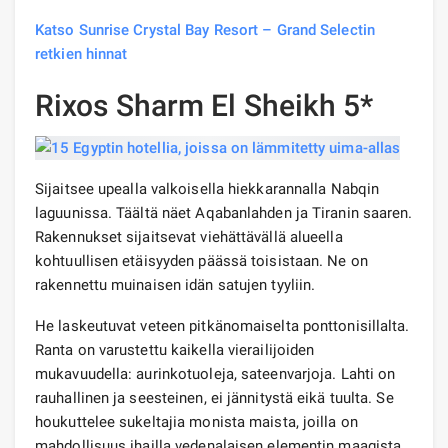
Katso Sunrise Crystal Bay Resort – Grand Selectin
retkien hinnat
Rixos Sharm El Sheikh 5*
Sijaitsee upealla valkoisella hiekkarannalla Nabqin
laguunissa. Täältä näet Aqabanlahden ja Tiranin saaren.
Rakennukset sijaitsevat viehättävällä alueella
kohtuullisen etäisyyden päässä toisistaan. Ne on
rakennettu muinaisen idän satujen tyyliin.
He laskeutuvat veteen pitkänomaiselta ponttonisillalta.
Ranta on varustettu kaikella vierailijoiden
mukavuudella: aurinkotuoleja, sateenvarjoja. Lahti on
rauhallinen ja seesteinen, ei jännitystä eikä tuulta. Se
houkuttelee sukeltajia monista maista, joilla on
mahdollisuus ihailla vedenalaisen elementin maagista