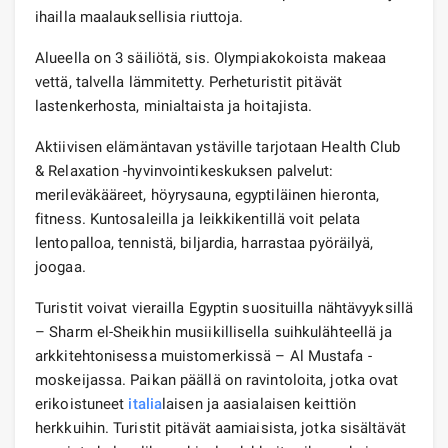
ihailla maalauksellisia riuttoja.
Alueella on 3 säiliötä, sis. Olympiakokoista makeaa
vettä, talvella lämmitetty. Perheturistit pitävät
lastenkerhosta, minialtaista ja hoitajista.
Aktiivisen elämäntavan ystäville tarjotaan Health Club
& Relaxation -hyvinvointikeskuksen palvelut:
merileväkääreet, höyrysauna, egyptiläinen hieronta,
fitness. Kuntosaleilla ja leikkikentillä voit pelata
lentopalloa, tennistä, biljardia, harrastaa pyöräilyä,
joogaa.
Turistit voivat vierailla Egyptin suosituilla nähtävyyksillä
– Sharm el-Sheikhin musiikillisella suihkulähteellä ja
arkkitehtonisessa muistomerkissä – Al Mustafa -
moskeijassa. Paikan päällä on ravintoloita, jotka ovat
erikoistuneet
italia
laisen ja aasialaisen keittiön
herkkuihin. Turistit pitävät aamiaisista, jotka sisältävät