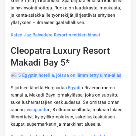
konsertteja ja karaokea. Spa tarjoaa erilaisia ​​kauneus-
ja hyvinvointihoitoja. Ruoka on laadukasta, maukasta,
ja kanta-asiakkaille työntekijät järjestävät erityisen
yllätyksen – ilmaisen gaalaillallisen.
Katso Jaz Belvedere Resortin retkien hinnat
Cleopatra Luxury Resort
Makadi Bay 5*
Sijaitsee lähellä Hurghadaa
Egypti
n Rivieran meren
rannalla, Makadi Bayn lomakylässä, joka on suosittu
sukellusharrastajien keskuudessa. Se omistaa oman
rannan,
vesipuisto
n, 8 ulkouima-allasta, mukaan lukien
lämmitetyt, kylpyläkompleksin, sukelluskeskuksen,
kaupat, supermarketin ja markkinat alueella.