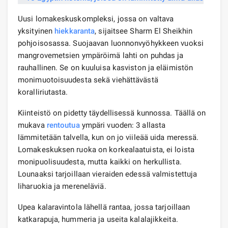
Uusi lomakeskuskompleksi, jossa on valtava
yksityinen
hiekkaranta
, sijaitsee Sharm El Sheikhin
pohjoisosassa. Suojaavan luonnonvyöhykkeen vuoksi
mangrovemetsien ympäröimä lahti on puhdas ja
rauhallinen. Se on kuuluisa kasviston ja eläimistön
monimuotoisuudesta sekä viehättävästä
koralliriutasta.
Kiinteistö on pidetty täydellisessä kunnossa. Täällä on
mukava
rentoutua
ympäri vuoden: 3 allasta
lämmitetään talvella, kun on jo viileää uida meressä.
Lomakeskuksen ruoka on korkealaatuista, ei loista
monipuolisuudesta, mutta kaikki on herkullista.
Lounaaksi tarjoillaan vieraiden edessä valmistettuja
liharuokia ja mereneläviä.
Upea kalaravintola lähellä rantaa, jossa tarjoillaan
katkarapuja, hummeria ja useita kalalajikkeita.