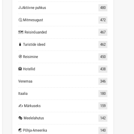
🚴Aktiivne puhkus
480
🤔 Mitmesugust
472
🗺 Reisinõuanded
467
🧳 Turistide ideed
462
🧭 Reisimine
450
🏨 Hotellid
438
Venemaa
346
Itaalia
180
✍ Märkuseks
159
🎭 Meelelahutus
142
🌏 Põhja-Ameerika
140