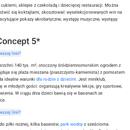
ierni, sklepie z czekoladą i dziecięcej restauracji. Można
rzeźwić się koktajlami, skosztować wyselekcjonowanych win na
ekscytujące pokazy akrobatyczne, występy muzyczne, występy
Concept 5*
erzchni 140 tys. m², otoczony śródziemnomorskim ogrodem z
duje się plaża mieszana (piaszczysto-kamienista) z pomostem
da idealne warunki
dla rodzin z dziećmi
. Jest miniklub,
ię w młodych gości: organizują kreatywne lekcje, gry sportowe,
awienia. W ciągu dnia dzieci bawią się w basenach ze
ce.
do piłki nożnej, kilka basenów,
park wodny
z sześcioma