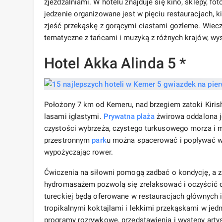
zjeżdżalniami. W hotelu znajduje się kino, sklepy, fo
jedzenie organizowane jest w pięciu restauracjach, k
zjeść przekąskę z gorącymi ciastami gozleme. Wiecz
tematyczne z tańcami i muzyką z różnych krajów, wy
Hotel Akka Alinda 5 *
Położony 7 km od Kemeru, nad brzegiem zatoki Kirish
lasami iglastymi.
Prywatna plaża
żwirowa oddalona j
czystości wybrzeża, czystego turkusowego morza i 
przestronnym
park
u można spacerować i popływać w 
wypożyczając rower.
Ćwiczenia na siłowni pomogą zadbać o kondycję, a z
hydromasażem pozwolą się zrelaksować i oczyścić or
tureckiej będą oferowane w restauracjach głównych 
tropikalnymi koktajlami i lekkimi przekąskami w jed
programy rozrywkowe, przedstawienia i występy arty