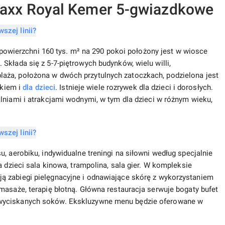
xx Royal Kemer 5-gwiazdkowe
ierzchni 160 tys. m² na 290 pokoi położony jest w wiosce
Składa się z 5-7-piętrowych budynków, wielu willi,
aża, położona w dwóch przytulnych zatoczkach, podzielona jest
skiem i
dla dzieci
. Istnieje wiele rozrywek dla dzieci i dorosłych.
niami i atrakcjami wodnymi, w tym dla dzieci w różnym wieku,
, aerobiku, indywidualne treningi na siłowni według specjalnie
a dzieci sala kinowa, trampolina, sala gier. W kompleksie
ą zabiegi pielęgnacyjne i odnawiające skórę z wykorzystaniem
masaże, terapię błotną. Główna restauracja serwuje bogaty bufet
 wyciskanych soków. Ekskluzywne menu będzie oferowane w