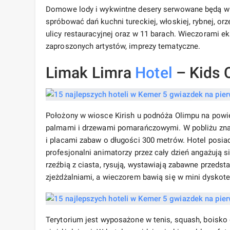
Domowe lody i wykwintne desery serwowane będą w cuk
spróbować dań kuchni tureckiej, włoskiej, rybnej, o
ulicy restauracyjnej oraz w 11 barach. Wieczorami 
zaproszonych artystów, imprezy tematyczne.
Limak Limra
Hotel
– Kids 
Położony w wiosce Kirish u podnóża Olimpu na powi
palmami i drzewami pomarańczowymi. W pobliżu znaj
i placami zabaw o długości 300 metrów. Hotel posia
profesjonalni animatorzy przez cały dzień angażują s
rzeźbią z ciasta, rysują, wystawiają zabawne przedst
zjeżdżalniami, a wieczorem bawią się w mini dyskote
Terytorium jest wyposażone w tenis, squash, boisko 