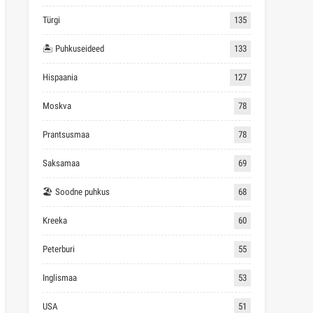
Türgi
135
🏝 Puhkuseideed
133
Hispaania
127
Moskva
78
Prantsusmaa
78
Saksamaa
69
🏖 Soodne puhkus
68
Kreeka
60
Peterburi
55
Inglismaa
53
USA
51