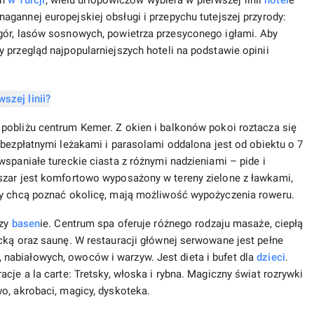
nagannej europejskiej obsługi i przepychu tutejszej przyrody:
gór, lasów sosnowych, powietrza przesyconego igłami. Aby
 przegląd najpopularniejszych hoteli na podstawie opinii
pobliżu centrum Kemer. Z okien i balkonów pokoi roztacza się
bezpłatnymi leżakami i parasolami oddalona jest od obiektu o 7
spaniałe tureckie ciasta z różnymi nadzieniami – pide i
szar jest komfortowo wyposażony w tereny zielone z ławkami,
zy chcą poznać okolicę, mają możliwość wypożyczenia roweru.
rzy
basen
ie. Centrum spa oferuje różnego rodzaju masaże, ciepłą
cką oraz saunę. W restauracji głównej serwowane jest pełne
nabiałowych, owoców i warzyw. Jest dieta i bufet dla
dzieci
.
cje a la carte: Tretsky, włoska i rybna. Magiczny świat rozrywki
o, akrobaci, magicy, dyskoteka.