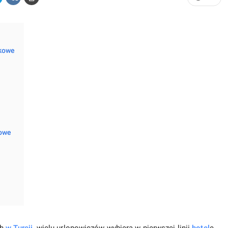
kowe
kowe
ch
w Turcji
, wielu urlopowiczów wybiera w pierwszej linii
hotel
e