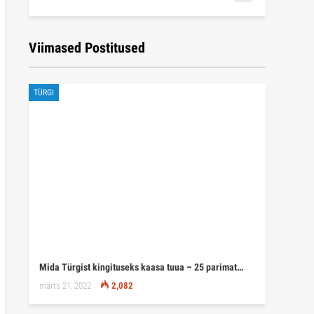
Viimased Postitused
TÜRGI
Mida Türgist kingituseks kaasa tuua – 25 parimat…
märts 21, 2022
2,082