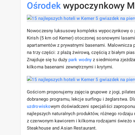
Ośrodek
wypoczynkowy Ma
Nowoczesny luksusowy kompleks wypoczynkowy o pow
Kirish (5 km od Kemer) otoczonej sosnowymi lasami. 
apartamentów z prywatnymi basenami. Malownicza pl
na trzy części: z plażą żwirową, częścią z białym pia
Znajduje się tu duży
park wodny
z siedmioma zjeżdżal
kilkoma basenami zewnętrznymi i krytymi.
Gościom proponujemy zajęcia grupowe z jogi, pilatesu
dobranego programu, lekcje surfingu i żeglarstwa. Dl
uzdrowisko
wym doświadczeni specjaliści zaproponuj
najlepszych naturalnych produktów, różnego rodzaju 
z czerwonym kawiorem i kilkoma rodzajami świeżo
Steakhouse and Asian Restaurant.