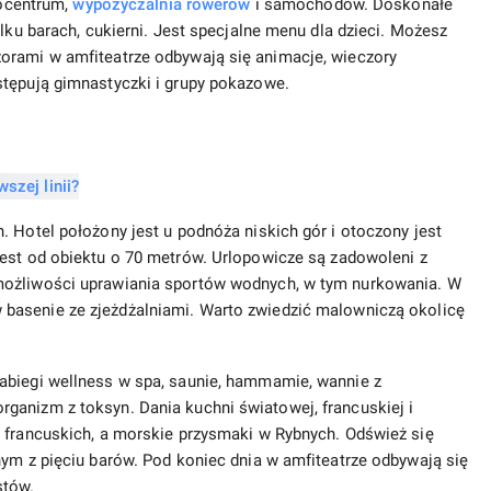
tocentrum,
wypożyczalnia rowerów
i samochodów. Doskonałe
ilku barach, cukierni. Jest specjalne menu dla dzieci. Możesz
orami w amfiteatrze odbywają się animacje, wieczory
stępują gimnastyczki i grupy pokazowe.
. Hotel położony jest u podnóża niskich gór i otoczony jest
est od obiektu o 70 metrów. Urlopowicze są zadowoleni z
możliwości uprawiania sportów wodnych, w tym nurkowania. W
basenie ze zjeżdżalniami. Warto zwiedzić malowniczą okolicę
abiegi wellness w spa, saunie, hammamie, wannie z
ganizm z toksyn. Dania kuchni światowej, francuskiej i
i francuskich, a morskie przysmaki w Rybnych. Odśwież się
nym z pięciu barów. Pod koniec dnia w amfiteatrze odbywają się
stów.