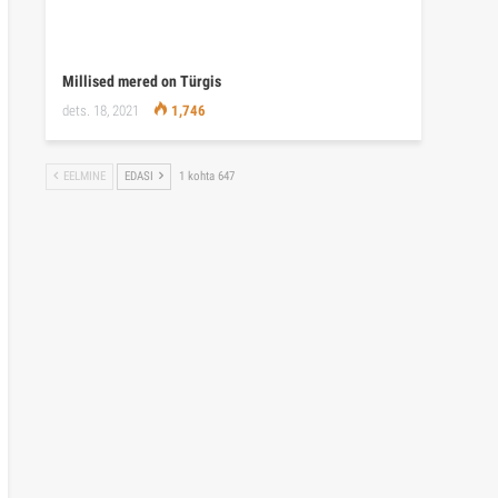
Millised mered on Türgis
dets. 18, 2021
1,746
EELMINE
EDASI
1 kohta 647