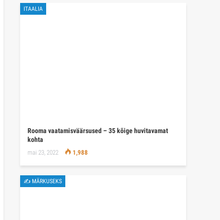
ITAALIA
Rooma vaatamisväärsused – 35 kõige huvitavamat
kohta
mai 23, 2022
1,988
✍ MÄRKUSEKS