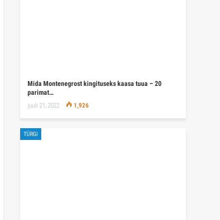
Mida Montenegrost kingituseks kaasa tuua – 20
parimat…
juuli 21, 2022
1,926
TÜRGI