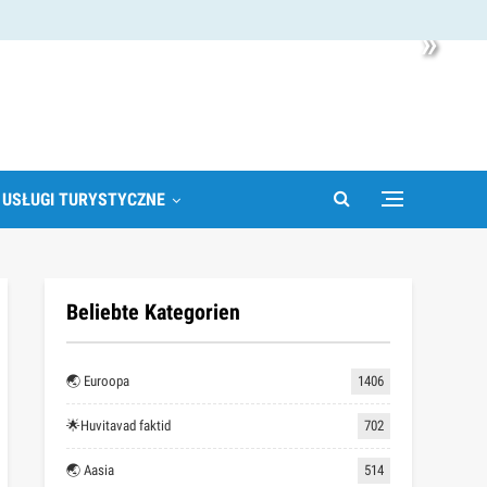
»
 USŁUGI TURYSTYCZNE
Beliebte Kategorien
🌏 Euroopa
1406
🌟Huvitavad faktid
702
🌏 Aasia
514