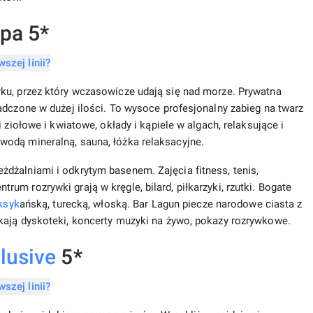
Spa 5*
ku, przez który wczasowicze udają się nad morze. Prywatna
adczone w dużej ilości. To wysoce profesjonalny zabieg na twarz
 ziołowe i kwiatowe, okłady i kąpiele w algach, relaksujące i
odą mineralną, sauna, łóżka relaksacyjne.
dżalniami i odkrytym basenem. Zajęcia fitness, tenis,
m rozrywki grają w kręgle, bilard, piłkarzyki, rzutki. Bogate
ksyk
ańską, turecką, włoską. Bar Lagun piecze narodowe ciasta z
kają dyskoteki, koncerty muzyki na żywo, pokazy rozrywkowe.
clusive
5*