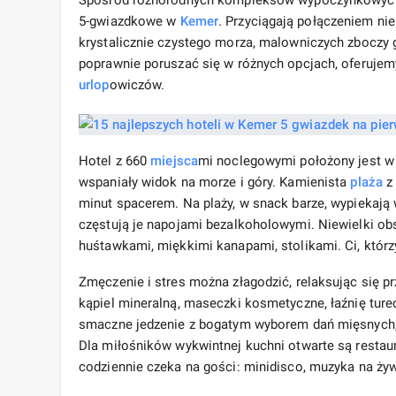
5-gwiazdkowe w
Kemer
. Przyciągają połączeniem nie
krystalicznie czystego morza, malowniczych zboczy 
poprawnie poruszać się w różnych opcjach, oferujemy
urlop
owiczów.
Hotel z 660
miejsca
mi noclegowymi położony jest w 
wspaniały widok na morze i góry. Kamienista
plaża
z 
minut spacerem. Na plaży, w snack barze, wypiekają w
częstują je napojami bezalkoholowymi. Niewielki ob
huśtawkami, miękkimi kanapami, stolikami. Ci, któr
Zmęczenie i stres można złagodzić, relaksując się p
kąpiel mineralną, maseczki kosmetyczne, łaźnię ture
smaczne jedzenie z bogatym wyborem dań mięsnych, 
Dla miłośników wykwintnej kuchni otwarte są restaura
codziennie czeka na gości: minidisco, muzyka na żyw