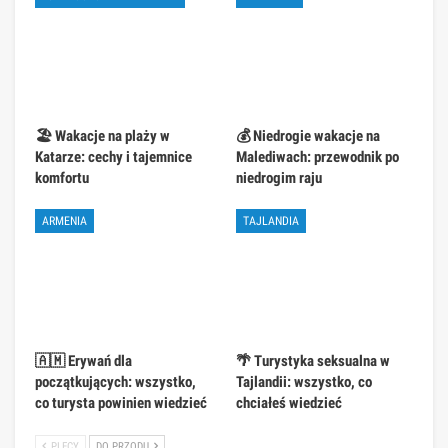
🏖️ Wakacje na plaży w
💰 Niedrogie wakacje na
Katarze: cechy i tajemnice
Malediwach: przewodnik po
komfortu
niedrogim raju
ARMENIA
TAJLANDIA
🇦🇲 Erywań dla
🌴 Turystyka seksualna w
początkujących: wszystko,
Tajlandii: wszystko, co
co turysta powinien wiedzieć
chciałeś wiedzieć
PLECY
DO PRZODU