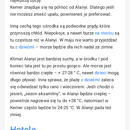
najlepszą opcję.
Kemer znajduje się na północ od Alanyi. Dlatego jeśli
nie możesz znieść upału, powinieneś je preferować.
Inną cechą tego ośrodka są podwodne prądy, które
przynoszą chłód. Niepokoje, a nawet burze
na morzu
są
tu częstsze niż w Alanyi. W maju nie warto przyjeżdżać
tu
z dziećmi
– morze będzie dla nich nadal za zimne.
Klimat Alanyi jest bardziej suchy, a w środku i pod
koniec lata jest tu po prostu gorąco. Ale morze jest
również bardzo ciepłe – + 27-28 ° С, nawet
dzieci
mogą
długo pływać. Inna sprawa, że ​​plażę
z dziećmi
zaleca
się odwiedzać tylko rano i wieczorem. Jeśli chodzi o
jesień, „sezon aksamitny”, w Alanyi będzie cieplej –
powietrze nagrzewa się tu do +28 °C, natomiast w
Kemer często będzie to 24-25 °C. W Alanyi pada też
mniej.
Hotele