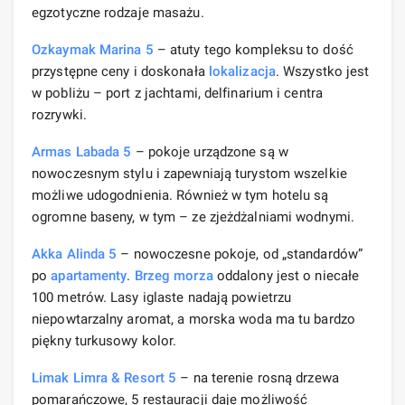
egzotyczne rodzaje masażu.
Ozkaymak Marina 5
– atuty tego kompleksu to dość
przystępne ceny i doskonała
lokalizacja
. Wszystko jest
w pobliżu – port z jachtami, delfinarium i centra
rozrywki.
Armas Labada 5
– pokoje urządzone są w
nowoczesnym stylu i zapewniają turystom wszelkie
możliwe udogodnienia. Również w tym hotelu są
ogromne baseny, w tym – ze zjeżdżalniami wodnymi.
Akka Alinda 5
– nowoczesne pokoje, od „standardów”
po
apartamenty
.
Brzeg morza
oddalony jest o niecałe
100 metrów. Lasy iglaste nadają powietrzu
niepowtarzalny aromat, a morska woda ma tu bardzo
piękny turkusowy kolor.
Limak Limra & Resort 5
– na terenie rosną drzewa
pomarańczowe, 5 restauracji daje możliwość