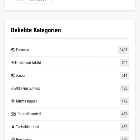
Beliebte Kategorien
🌏 Euroopa
1406
🌟Huvitavad faktid
702
🌏 Aasia
514
🚴Aktiivne puhkus
480
🤔 Mitmesugust
472
🗺 Reisinõuanded
467
🧳 Turistide ideed
462
🧭 Reisimine
450