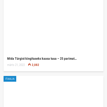
Mida Türgist kingituseks kaasa tuua – 25 parimat…
märts 21, 2022
2,082
ITAALIA