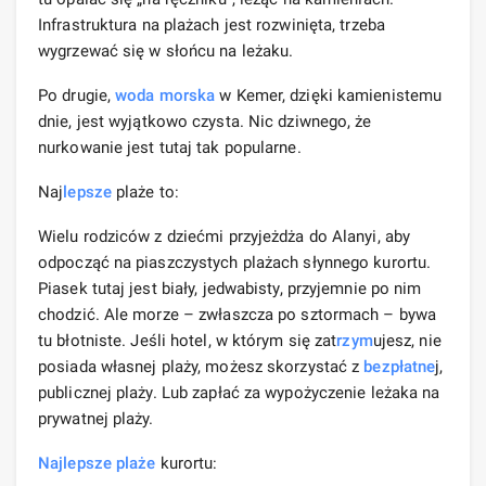
Infrastruktura na plażach jest rozwinięta, trzeba
wygrzewać się w słońcu na leżaku.
Po drugie,
woda morska
w Kemer, dzięki kamienistemu
dnie, jest wyjątkowo czysta. Nic dziwnego, że
nurkowanie jest tutaj tak popularne.
Naj
lepsze
plaże to:
Wielu rodziców z dziećmi przyjeżdża do Alanyi, aby
odpocząć na piaszczystych plażach słynnego kurortu.
Piasek tutaj jest biały, jedwabisty, przyjemnie po nim
chodzić. Ale morze – zwłaszcza po sztormach – bywa
tu błotniste. Jeśli hotel, w którym się zat
rzym
ujesz, nie
posiada własnej plaży, możesz skorzystać z
bezpłatne
j,
publicznej plaży. Lub zapłać za wypożyczenie leżaka na
prywatnej plaży.
Najlepsze plaże
kurortu: