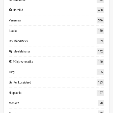
🏨 Hotellid
438
Venemaa
346
Itaalia
180
✍ Märkuseks
159
🎭 Meelelahutus
142
🌏 Põhja-Ameerika
140
Türgi
135
🏝 Puhkuseideed
133
Hispaania
127
Moskva
78