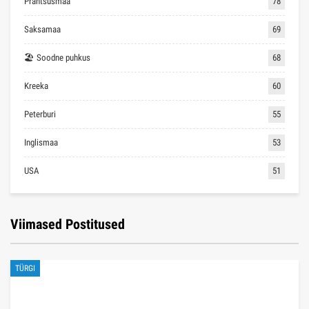
Prantsusmaa
78
Saksamaa
69
🏖 Soodne puhkus
68
Kreeka
60
Peterburi
55
Inglismaa
53
USA
51
Viimased Postitused
TÜRGI