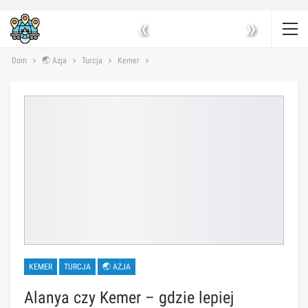
«
»
Dom
🌏 Azja
Turcja
Kemer
KEMER
TURCJA
🌏 AZJA
Alanya czy Kemer – gdzie lepiej