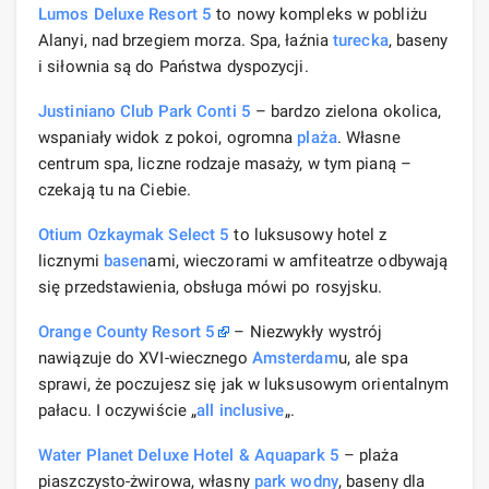
Lumos Deluxe Resort 5
to nowy kompleks w pobliżu
Alanyi, nad brzegiem morza. Spa, łaźnia
turecka
, baseny
i siłownia są do Państwa dyspozycji.
Justiniano Club Park Conti 5
– bardzo zielona okolica,
wspaniały widok z pokoi, ogromna
plaża
. Własne
centrum spa, liczne rodzaje masaży, w tym pianą –
czekają tu na Ciebie.
Otium Ozkaymak Select 5
to luksusowy hotel z
licznymi
basen
ami, wieczorami w amfiteatrze odbywają
się przedstawienia, obsługa mówi po rosyjsku.
Orange County Resort 5
– Niezwykły wystrój
nawiązuje do XVI-wiecznego
Amsterdam
u, ale spa
sprawi, że poczujesz się jak w luksusowym orientalnym
pałacu. I oczywiście „
all inclusive
„.
Water Planet Deluxe Hotel & Aquapark 5
– plaża
piaszczysto-żwirowa, własny
park wodny
, baseny dla