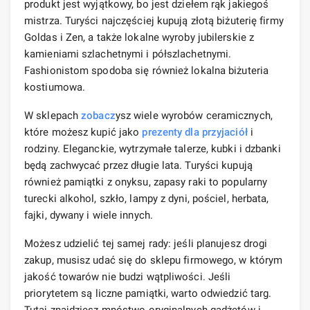
produkt jest wyjątkowy, bo jest dziełem rąk jakiegoś
mistrza. Turyści najczęściej kupują złotą biżuterię firmy
Goldas i Zen, a także lokalne wyroby jubilerskie z
kamieniami szlachetnymi i półszlachetnymi.
Fashionistom spodoba się również lokalna biżuteria
kostiumowa.
W sklepach
zobacz
ysz wiele wyrobów ceramicznych,
które możesz kupić jako
prezenty dla przyjaciół
i
rodziny. Eleganckie, wytrzymałe talerze, kubki i dzbanki
będą zachwycać przez długie lata. Turyści kupują
również pamiątki z onyksu, zapasy raki to popularny
turecki alkohol, szkło, lampy z dyni, pościel, herbata,
fajki, dywany i wiele innych.
Możesz udzielić tej samej rady: jeśli planujesz drogi
zakup, musisz udać się do sklepu firmowego, w którym
jakość towarów nie budzi wątpliwości. Jeśli
priorytetem są liczne pamiątki, warto odwiedzić targ.
Tutaj znajdziesz mnóstwo oryginalnych gadżetów i