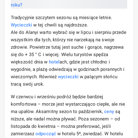
Tradycyjnie szczytem sezonu są miesiące letnie.
Wycieczki
w tej chwili są najdroższe.
Ale do Alanyi warto wybrać się w lipcu i sierpniu przede
wszystkim dla tych, którzy nie narzekają na swoje
zdrowie. Powietrze tutaj jest suche i gorące, nagrzewa
się do + 35 ° C i więcej. Wielu turystów spędza
większość dnia w
hotel
ach, gdzie jest chłodno i
wygodnie, a plażę odwiedzają w godzinach porannych i
wieczornych. Również
wycieczki
w palącym słońcu
tracą swój urok.
W czerwcu i wrześniu podróż będzie bardziej
komfortowa – morze jest wystarczająco ciepłe, ale nie
ma upałów. Aksamitny sezon to październik,
ceny
są
niższe, ale nadal można pływać. Poza sezonem – od
listopada do kwietnia – można preferować, jeśli
zamierzasz
odpocząć
w hotelu 5*, zwiedzać. W hotelu