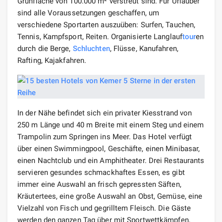
Grünfläche von 100.000 m² verstreut sind. Für Urlauber
sind alle Voraussetzungen geschaffen, um
verschiedene Sportarten auszuüben: Surfen, Tauchen,
Tennis, Kampfsport, Reiten. Organisierte Langlauf
tour
en
durch die Berge,
Schluchten
, Flüsse, Kanufahren,
Rafting, Kajakfahren.
In der Nähe befindet sich ein privater Kiesstrand von
250 m Länge und 40 m Breite mit einem Steg und einem
Trampolin zum Springen ins Meer. Das Hotel verfügt
über einen Swimmingpool, Geschäfte, einen Minibasar,
einen Nachtclub und ein Amphitheater. Drei Restaurants
servieren gesundes schmackhaftes Essen, es gibt
immer eine Auswahl an frisch gepressten Säften,
Kräutertees, eine große Auswahl an Obst, Gemüse, eine
Vielzahl von Fisch und gegrilltem Fleisch. Die Gäste
werden den ganzen Tag über mit Sportwettkämpfen,