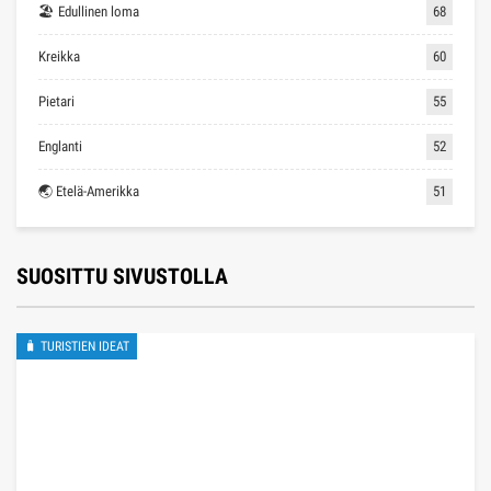
🏖 Edullinen loma
68
Kreikka
60
Pietari
55
Englanti
52
🌏 Etelä-Amerikka
51
SUOSITTU SIVUSTOLLA
🧳 TURISTIEN IDEAT