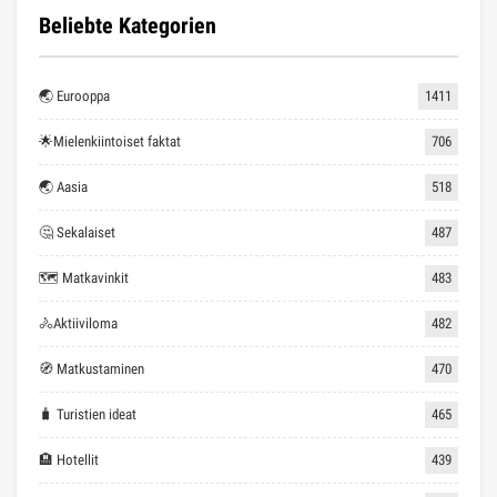
Beliebte Kategorien
🌏 Eurooppa
1411
🌟Mielenkiintoiset faktat
706
🌏 Aasia
518
🤔 Sekalaiset
487
🗺 Matkavinkit
483
🚴Aktiiviloma
482
🧭 Matkustaminen
470
🧳 Turistien ideat
465
🏨 Hotellit
439