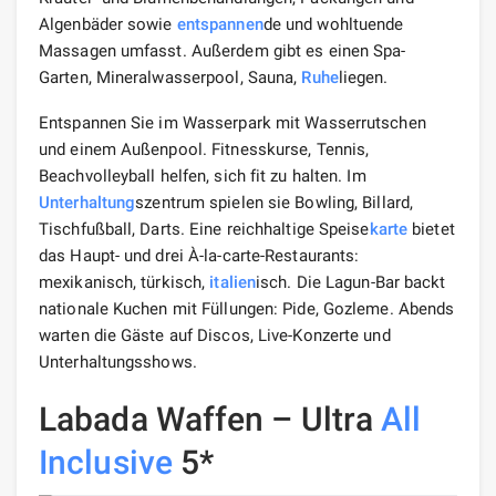
Algenbäder sowie
entspannen
de und wohltuende
Massagen umfasst. Außerdem gibt es einen Spa-
Garten, Mineralwasserpool, Sauna,
Ruhe
liegen.
Entspannen Sie im Wasserpark mit Wasserrutschen
und einem Außenpool. Fitnesskurse, Tennis,
Beachvolleyball helfen, sich fit zu halten. Im
Unterhaltung
szentrum spielen sie Bowling, Billard,
Tischfußball, Darts. Eine reichhaltige Speise
karte
bietet
das Haupt- und drei À-la-carte-Restaurants:
mexikanisch, türkisch,
italien
isch. Die Lagun-Bar backt
nationale Kuchen mit Füllungen: Pide, Gozleme. Abends
warten die Gäste auf Discos, Live-Konzerte und
Unterhaltungsshows.
Labada Waffen – Ultra
All
Inclusive
5*