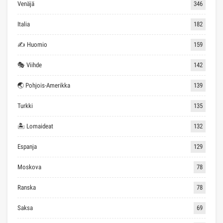
Venäjä
346
Italia
182
✍ Huomio
159
🎭 Viihde
142
🌏 Pohjois-Amerikka
139
Turkki
135
🏝 Lomaideat
132
Espanja
129
Moskova
78
Ranska
78
Saksa
69