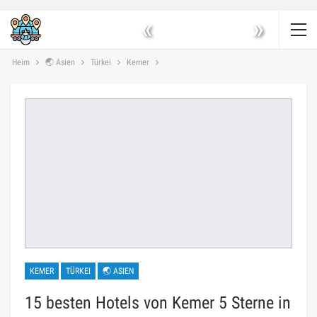
«
»
Heim
🌏 Asien
Türkei
Kemer
KEMER
TÜRKEI
🌏 ASIEN
15 besten Hotels von Kemer 5 Sterne in