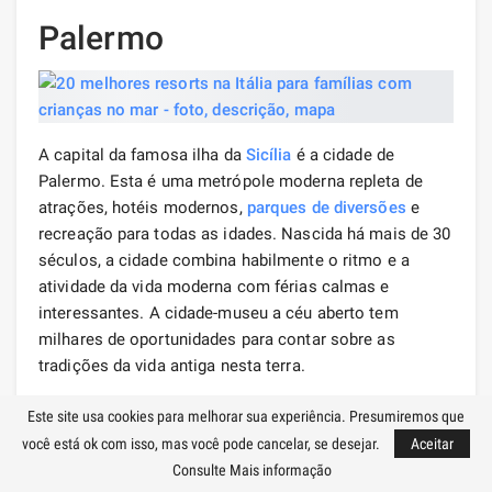
Palermo
A capital da famosa ilha da
Sicília
é a cidade de
Palermo. Esta é uma metrópole moderna repleta de
atrações, hotéis modernos,
parques de diversões
e
recreação para todas as idades. Nascida há mais de 30
séculos, a cidade combina habilmente o ritmo e a
atividade da vida moderna com férias calmas e
interessantes. A cidade-museu a céu aberto tem
milhares de oportunidades para contar sobre as
tradições da vida antiga nesta terra.
Mais de 300 igrejas adornam a cidade e são
Este site usa cookies para melhorar sua experiência. Presumiremos que
consideradas seu cartão de visitas. Junto com eles, há
você está ok com isso, mas você pode cancelar, se desejar.
Aceitar
atrações artificiais modernas que atraem famílias com
Consulte Mais informação
crianças pequenas para relaxar aqui. Na reserva única