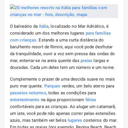
O balneário da
Itália
, localizado no Mar Adriático, é
considerado um dos melhores lugares
para famílias
com crianças
. Estando a uma curta distância do
barulhento resort de Rimini, aqui você pode desfrutar
da tranquilidade, ouvir a voz sem pressa das ondas do
mar, enterrar-se na areia quente das
praias
largas e
douradas. Cada um deles tem um número e um nome.
Complemente o prazer de uma descida suave no mais
puro mar quente.
Parques
verdes, um belo aterro para
passeios noturnos
, todas as condições para
entretenimento
na água proporcionam
férias
confortáveis ​​para as crianças. Ao alugar um catamarã,
um iate, você pode não apenas correr pelas extensões
azuis, mas também ver belos
lugares
costeiros do mar.
Em todas as praias (por exemplo, Regina Beach, Beach