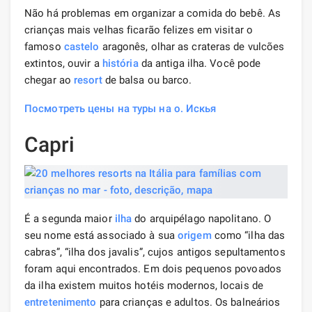
Não há problemas em organizar a comida do bebê. As
crianças mais velhas ficarão felizes em visitar o
famoso
castelo
aragonês, olhar as crateras de vulcões
extintos, ouvir a
história
da antiga ilha. Você pode
chegar ao
resort
de balsa ou barco.
Посмотреть цены на туры на о. Искья
Capri
É a segunda maior
ilha
do arquipélago napolitano. O
seu nome está associado à sua
origem
como “ilha das
cabras”, “ilha dos javalis”, cujos antigos sepultamentos
foram aqui encontrados. Em dois pequenos povoados
da ilha existem muitos hotéis modernos, locais de
entretenimento
para crianças e adultos. Os balneários