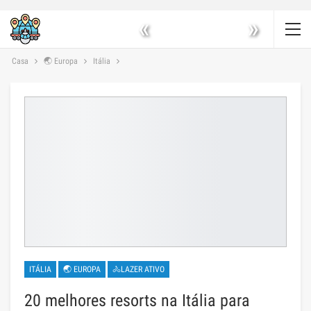
«
»
Casa
🌏 Europa
Itália
ITÁLIA
🌏 EUROPA
🚴LAZER ATIVO
20 melhores resorts na Itália para