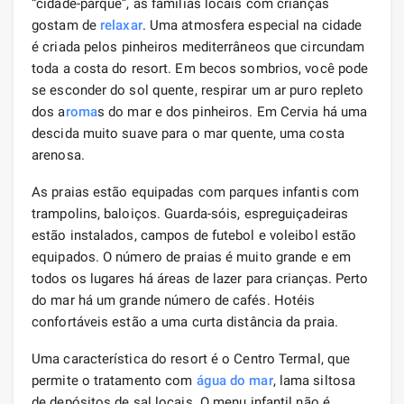
“cidade-parque”, as famílias locais com crianças
gostam de
relaxar
. Uma atmosfera especial na cidade
é criada pelos pinheiros mediterrâneos que circundam
toda a costa do resort. Em becos sombrios, você pode
se esconder do sol quente, respirar um ar puro repleto
dos a
roma
s do mar e dos pinheiros. Em Cervia há uma
descida muito suave para o mar quente, uma costa
arenosa.
As praias estão equipadas com parques infantis com
trampolins, baloiços. Guarda-sóis, espreguiçadeiras
estão instalados, campos de futebol e voleibol estão
equipados. O número de praias é muito grande e em
todos os lugares há áreas de lazer para crianças. Perto
do mar há um grande número de cafés. Hotéis
confortáveis ​​estão a uma curta distância da praia.
Uma característica do resort é o Centro Termal, que
permite o tratamento com
água do mar
, lama siltosa
de depósitos de sal locais. O menu infantil não é