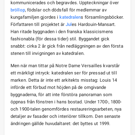
kommunicerades och begravdes. Uppteckningar över
bröllop
, födslar och dödsfall för medlemmar av
kungafamiljen gjordes i
katedralen
s församlingsböcker.
Författaren till projektet är
Jul
es Hardouin-Mansart.
Han ritade byggnaden i den franska klassicismens
fashionabla (för dessa tider) stil. Byggandet gick
snabbt: cirka 2 år gick från nedläggningen av den första
stenen till invigningen av katedralen.
Men när man tittar på Notre Dame Versailles kvarstår
ett märkligt intryck: katedralen ser för pressad ut till
marken. Detta är inte ett arkitekts misstag: Louis 14
införde ett förbud mot höjden på de omgivande
byggnaderna, för att inte förstöra panoraman som
öppnas från fönstren i hans bostad. Under 1700-, 1800-
och 1900-talen genomfördes restaureringsarbeten, nya
detaljer av fasader och interiörer tillkom. Den senaste
ändringen gällde huvudaltaret: det byttes ut 1999.