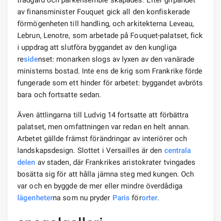
av finansminister Fouquet gick all den konfiskerade
förmögenheten till handling, och arkitekterna Leveau,
Lebrun, Lenotre, som arbetade på Fouquet-palatset, fick
i uppdrag att slutföra byggandet av den kungliga
re
side
nset: monarken slogs av lyxen av den vanärade
ministerns bostad. Inte ens de krig som Frankrike förde
fungerade som ett hinder för arbetet: byggandet avbröts
bara och fortsatte sedan.
Även ättlingarna till Ludvig 14 fortsatte att förbättra
palatset, men omfattningen var redan en helt annan.
Arbetet gällde främst förändringar av interiörer och
landskapsdesign. Slottet i Versailles är den
centrala
delen
av staden, där Frankrikes aristokrater tvingades
bosätta sig för att hålla jämna steg med kungen. Och
var och en byggde de mer eller mindre överdådiga
lägenheter
na som nu pryder
Paris
för
orter
.