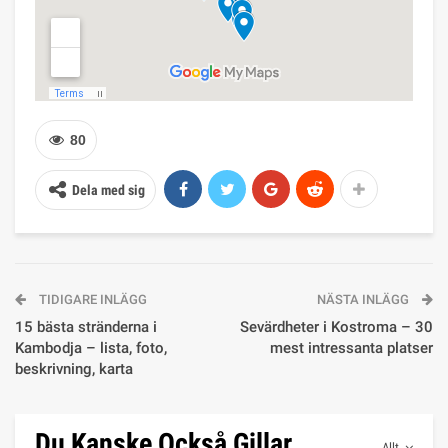
80
Dela med sig
TIDIGARE INLÄGG
NÄSTA INLÄGG
15 bästa stränderna i
Sevärdheter i Kostroma – 30
Kambodja – lista, foto,
mest intressanta platser
beskrivning, karta
Du Kanske Också Gillar
Allt