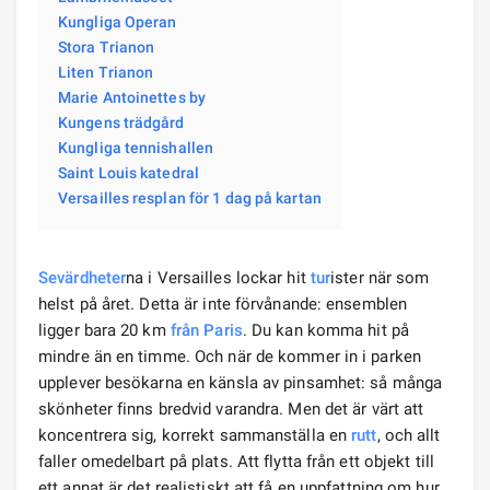
Kungliga Operan
Stora Trianon
Liten Trianon
Marie Antoinettes by
Kungens trädgård
Kungliga tennishallen
Saint Louis katedral
Versailles resplan för 1 dag på kartan
Sevärdheter
na i Versailles lockar hit
tur
ister när som
helst på året. Detta är inte förvånande: ensemblen
ligger bara 20 km
från Paris
. Du kan komma hit på
mindre än en timme. Och när de kommer in i parken
upplever besökarna en känsla av pinsamhet: så många
skönheter finns bredvid varandra. Men det är värt att
koncentrera sig, korrekt sammanställa en
rutt
, och allt
faller omedelbart på plats. Att flytta från ett objekt till
ett annat är det realistiskt att få en uppfattning om hur