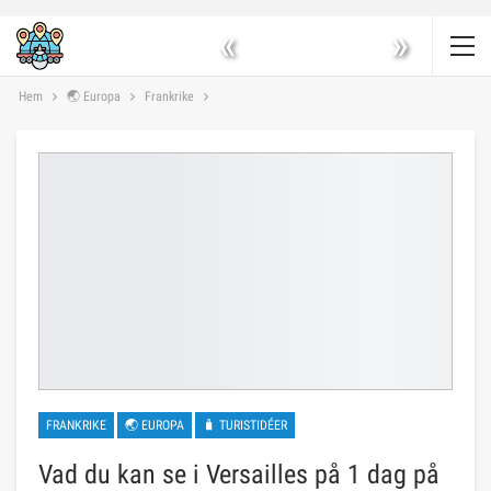
«
»
Hem
🌏 Europa
Frankrike
FRANKRIKE
🌏 EUROPA
🧳 TURISTIDÉER
Vad du kan se i Versailles på 1 dag på