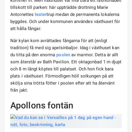
kommer in. Men växthuset var inte bara ett fashionabelt
tillskott till parken: här uppträdde drottning Marie
Antoinettes
teater
trup medan de permanenta lokalerna
byggdes. Och under kommunen användes växthuset för
att hålla fångar.
När kylan kom avrättades fångarna för att (enligt
tradition) få med sig apelsinbaljor. Idag i växthuset kan
du titta på den enorma
poolen
av marmor. Detta är allt
som återstår av Bath Pavilion. Ett oktagonbad 1 m djupt
och 8 m långt köptes till palatset. Och hon fick bara
plats i växthuset. Förmodligen höll solkungen på att
skölja sina trötta fötter i poolen efter att ha återvänt
från jakt.
Apollons fontän