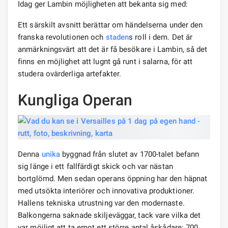
Idag ger Lambin möjligheten att bekanta sig med:
Ett särskilt avsnitt berättar om händelserna under den
franska revolutionen och
staden
s roll i dem. Det är
anmärkningsvärt att det är få besökare i Lambin, så det
finns en möjlighet att lugnt gå runt i salarna, för att
studera ovärderliga artefakter.
Kungliga Operan
Denna
unika
byggnad från slutet av 1700-talet befann
sig länge i ett fallfärdigt skick och var nästan
bortglömd. Men sedan operans öppning har den häpnat
med utsökta interiörer och innovativa produktioner.
Hallens tekniska utrustning var den modernaste.
Balkongerna saknade skiljeväggar, tack vare vilka det
var möjligt att ta emot ett större antal åskådare: 700