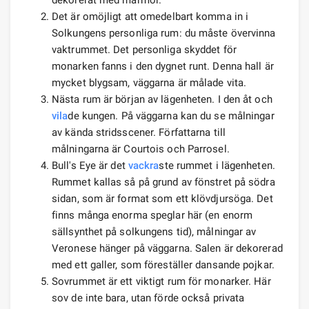
Det är omöjligt att omedelbart komma in i
Solkungens personliga rum: du måste övervinna
vaktrummet. Det personliga skyddet för
monarken fanns i den dygnet runt. Denna hall är
mycket blygsam, väggarna är målade vita.
Nästa rum är början av lägenheten. I den åt och
vila
de kungen. På väggarna kan du se målningar
av kända stridsscener. Författarna till
målningarna är Courtois och Parrosel.
Bull's Eye är det
vackra
ste rummet i lägenheten.
Rummet kallas så på grund av fönstret på södra
sidan, som är format som ett klövdjursöga. Det
finns många enorma speglar här (en enorm
sällsynthet på solkungens tid), målningar av
Veronese hänger på väggarna. Salen är dekorerad
med ett galler, som föreställer dansande pojkar.
Sovrummet är ett viktigt rum för monarker. Här
sov de inte bara, utan förde också privata