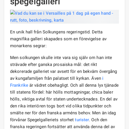
spegelgalleri
En unik hall från Solkungens regeringstid. Detta
magnifika galleri skapades som en förevigelse av
monarkens segrar:
Men solkungen skulle inte vara sig själv om han inte
strävade efter ganska prosaiska mål: det rikt
dekorerade galleriet var avsett för en bekväm övergång
av kungafamiljen från palatset till kyrkan. Även
i
Frankrike
är vädret obehagligt. Och all denna lyx tjänade
till statens fördel: här hölls mottagningar, chica baler
hölls, viktiga avtal för staten undertecknades. En del av
den rika interiören togs bort vid olika tidpunkter och
smälte ner för den franska arméns behov. Men än idag
förvånar Spegelgalleriets storhet
turister
. Och den
franska regeringen fortsätter att använda denna del av