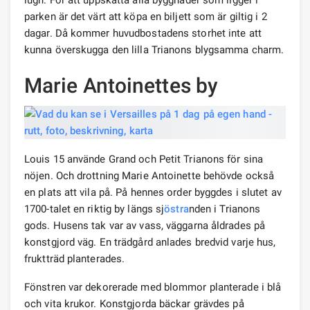
parken är det värt att köpa en biljett som är giltig i 2
dagar. Då kommer huvudbostadens storhet inte att
kunna överskugga den lilla Trianons blygsamma charm.
Marie Antoinettes by
Louis 15 använde Grand och Petit Trianons för sina
nöjen. Och drottning Marie Antoinette behövde också
en plats att vila på. På hennes order byggdes i slutet av
1700-talet en riktig by längs sj
östra
nden i Trianons
gods. Husens tak var av vass, väggarna åldrades på
konstgjord väg. En trädgård anlades bredvid varje hus,
fruktträd planterades.
Fönstren var dekorerade med blommor planterade i blå
och vita krukor. Konstgjorda bäckar grävdes på