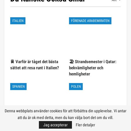
ITALIEN
FÖRENADE ARABEMIRATEN
🚆 Varför är tåget det bästa
🏖️ Strandsemester i Qatar:
sättet att resa runt i Italien?
bekvämligheter och
hemligheter
SPANIEN
POLEN
Denna webbplats använder cookies för att förbättra din upplevelse. Vi antar
att du är ok med detta, men du kan välja bort det om du vill.
Jag accepterar
Fler detaljer
🍽️ Gastronomisk guide till
🏰 24 timmar i Poznan: den