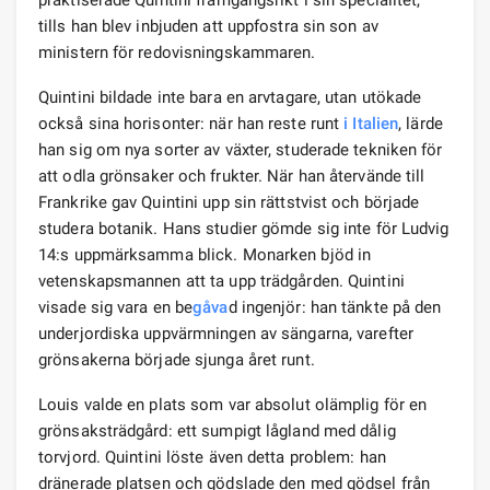
tills han blev inbjuden att uppfostra sin son av
ministern för redovisningskammaren.
Quintini bildade inte bara en arvtagare, utan utökade
också sina horisonter: när han reste runt
i Italien
, lärde
han sig om nya sorter av växter, studerade tekniken för
att odla grönsaker och frukter. När han återvände till
Frankrike gav Quintini upp sin rättstvist och började
studera botanik. Hans studier gömde sig inte för Ludvig
14:s uppmärksamma blick. Monarken bjöd in
vetenskapsmannen att ta upp trädgården. Quintini
visade sig vara en be
gåva
d ingenjör: han tänkte på den
underjordiska uppvärmningen av sängarna, varefter
grönsakerna började sjunga året runt.
Louis valde en plats som var absolut olämplig för en
grönsaksträdgård: ett sumpigt lågland med dålig
torvjord. Quintini löste även detta problem: han
dränerade platsen och gödslade den med gödsel från