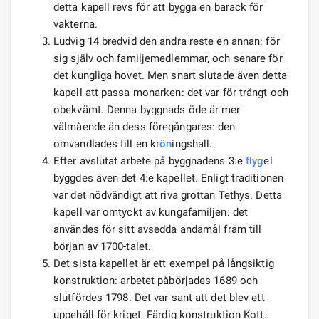
detta kapell revs för att bygga en barack för
vakterna.
Ludvig 14 bredvid den andra reste en annan: för
sig själv och familjemedlemmar, och senare för
det kungliga hovet. Men snart slutade även detta
kapell att passa monarken: det var för trångt och
obekvämt. Denna byggnads öde är mer
välmående än dess föregångares: den
omvandlades till en kr
ön
ingshall.
Efter avslutat arbete på byggnadens 3:e
flyg
el
byggdes även det 4:e kapellet. Enligt traditionen
var det nödvändigt att riva grottan Tethys. Detta
kapell var omtyckt av kungafamiljen: det
användes för sitt avsedda ändamål fram till
början av 1700-talet.
Det sista kapellet är ett exempel på långsiktig
konstruktion: arbetet påbörjades 1689 och
slutfördes 1798. Det var sant att det blev ett
uppehåll för kriget. Färdig konstruktion Kott.