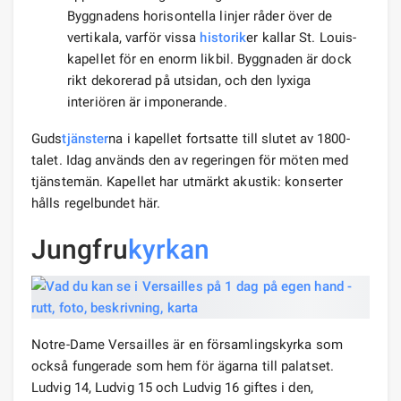
Byggnadens horisontella linjer råder över de
vertikala, varför vissa
historik
er kallar St. Louis-
kapellet för en enorm likbil. Byggnaden är dock
rikt dekorerad på utsidan, och den lyxiga
interiören är imponerande.
Guds
tjänster
na i kapellet fortsatte till slutet av 1800-
talet. Idag används den av regeringen för möten med
tjänstemän. Kapellet har utmärkt akustik: konserter
hålls regelbundet här.
Jungfru
kyrkan
Notre-Dame Versailles är en församlingskyrka som
också fungerade som hem för ägarna till palatset.
Ludvig 14, Ludvig 15 och Ludvig 16 giftes i den,