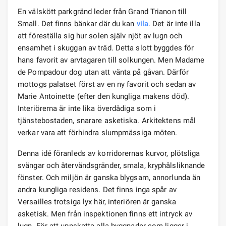
En välskött parkgränd leder från Grand Trianon till
Small. Det finns bänkar där du kan
vila
. Det är inte illa
att föreställa sig hur solen själv njöt av lugn och
ensamhet i skuggan av träd. Detta slott byggdes för
hans favorit av arvtagaren till solkungen. Men Madame
de Pompadour dog utan att vänta på gåvan. Därför
mottogs palatset först av en ny favorit och sedan av
Marie Antoinette (efter den kungliga makens död).
Interiörerna är inte lika överdådiga som i
tjänstebostaden, snarare asketiska. Arkitektens mål
verkar vara att förhindra slumpmässiga möten.
Denna idé föranleds av korridorernas kurvor, plötsliga
svängar och återvändsgränder, smala, kryphålsliknande
fönster. Och miljön är ganska blygsam, annorlunda än
andra kungliga residens. Det finns inga spår av
Versailles trotsiga lyx här, interiören är ganska
asketisk. Men från inspektionen finns ett intryck av
lugn. För att uppskatta alla byggnader som ligger i