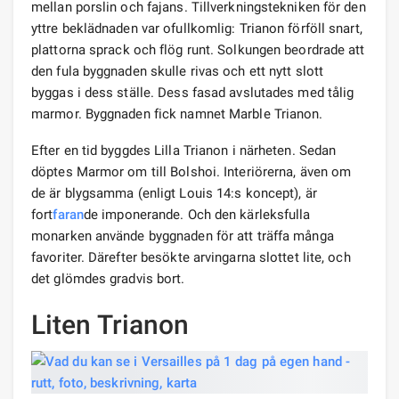
mellan porslin och fajans. Tillverkningstekniken för den
yttre beklädnaden var ofullkomlig: Trianon förföll snart,
plattorna sprack och flög runt. Solkungen beordrade att
den fula byggnaden skulle rivas och ett nytt slott
byggas i dess ställe. Dess fasad avslutades med tålig
marmor. Byggnaden fick namnet Marble Trianon.
Efter en tid byggdes Lilla Trianon i närheten. Sedan
döptes Marmor om till Bolshoi. Interiörerna, även om
de är blygsamma (enligt Louis 14:s koncept), är
fort
faran
de imponerande. Och den kärleksfulla
monarken använde byggnaden för att träffa många
favoriter. Därefter besökte arvingarna slottet lite, och
det glömdes gradvis bort.
Liten Trianon