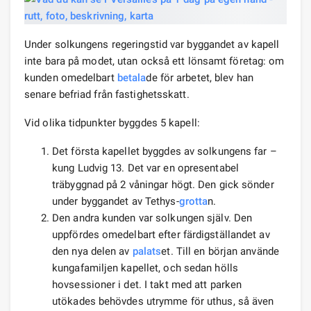
Under solkungens regeringstid var byggandet av kapell
inte bara på modet, utan också ett lönsamt företag: om
kunden omedelbart
betala
de för arbetet, blev han
senare befriad från fastighetsskatt.
Vid olika tidpunkter byggdes 5 kapell:
Det första kapellet byggdes av solkungens far –
kung Ludvig 13. Det var en opresentabel
träbyggnad på 2 våningar högt. Den gick sönder
under byggandet av Tethys-
grotta
n.
Den andra kunden var solkungen själv. Den
uppfördes omedelbart efter färdigställandet av
den nya delen av
palats
et. Till en början använde
kungafamiljen kapellet, och sedan hölls
hovsessioner i det. I takt med att parken
utökades behövdes utrymme för uthus, så även