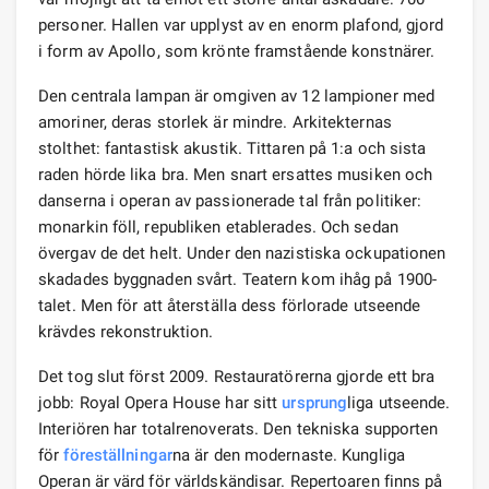
personer. Hallen var upplyst av en enorm plafond, gjord
i form av Apollo, som krönte framstående konstnärer.
Den centrala lampan är omgiven av 12 lampioner med
amoriner, deras storlek är mindre. Arkitekternas
stolthet: fantastisk akustik. Tittaren på 1:a och sista
raden hörde lika bra. Men snart ersattes musiken och
danserna i operan av passionerade tal från politiker:
monarkin föll, republiken etablerades. Och sedan
övergav de det helt. Under den nazistiska ockupationen
skadades byggnaden svårt. Teatern kom ihåg på 1900-
talet. Men för att återställa dess förlorade utseende
krävdes rekonstruktion.
Det tog slut först 2009. Restauratörerna gjorde ett bra
jobb: Royal Opera House har sitt
ursprung
liga utseende.
Interiören har totalrenoverats. Den tekniska supporten
för
föreställningar
na är den modernaste. Kungliga
Operan är värd för världskändisar. Repertoaren finns på