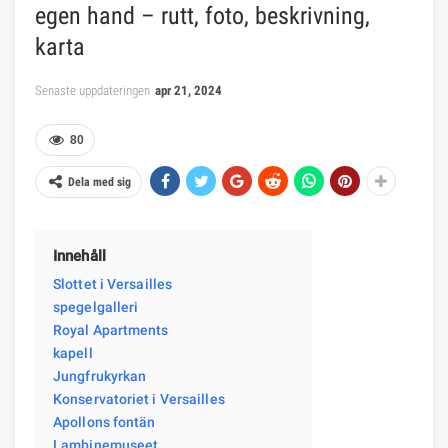
egen hand – rutt, foto, beskrivning,
karta
Senaste uppdateringen
apr 21, 2024
80
Dela med sig
Innehåll
Slottet i Versailles
spegelgalleri
Royal Apartments
kapell
Jungfrukyrkan
Konservatoriet i Versailles
Apollons fontän
Lambinemuseet