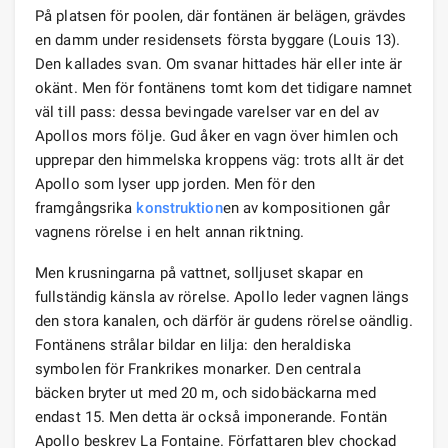
På platsen för poolen, där fontänen är belägen, grävdes
en damm under residensets första byggare (Louis 13).
Den kallades svan. Om svanar hittades här eller inte är
okänt. Men för fontänens tomt kom det tidigare namnet
väl till pass: dessa bevingade varelser var en del av
Apollos mors följe. Gud åker en vagn över himlen och
upprepar den himmelska kroppens väg: trots allt är det
Apollo som lyser upp jorden. Men för den
framgångsrika
konstruktion
en av kompositionen går
vagnens rörelse i en helt annan riktning.
Men krusningarna på vattnet, solljuset skapar en
fullständig känsla av rörelse. Apollo leder vagnen längs
den stora kanalen, och därför är gudens rörelse oändlig.
Fontänens strålar bildar en lilja: den heraldiska
symbolen för Frankrikes monarker. Den centrala
bäcken bryter ut med 20 m, och sidobäckarna med
endast 15. Men detta är också imponerande. Fontän
Apollo beskrev La Fontaine. Författaren blev chockad