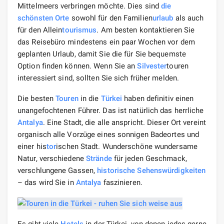
Mittelmeers verbringen möchte. Dies sind
die
schönsten
Orte
sowohl für den Familien
urlaub
als auch
für den Allein
tourismus
. Am besten kontaktieren Sie
das Reisebüro mindestens ein paar Wochen vor dem
geplanten Urlaub, damit Sie die für Sie bequemste
Option finden können. Wenn Sie an
Silvester
touren
interessiert sind, sollten Sie sich früher melden.
Die besten
Touren
in die
Türkei
haben definitiv einen
unangefochtenen Führer. Das ist natürlich das herrliche
Antalya
. Eine Stadt, die alle anspricht. Dieser Ort vereint
organisch alle Vorzüge eines sonnigen Badeortes und
einer his
tor
ischen Stadt. Wunderschöne wundersame
Natur, verschiedene
Strände
für jeden Geschmack,
verschlungene Gassen,
historische Sehenswürdigkeiten
– das wird Sie in
Antalya
faszinieren.
Es gibt viele
Hotels
in der Türkei, von denen jedes gerne