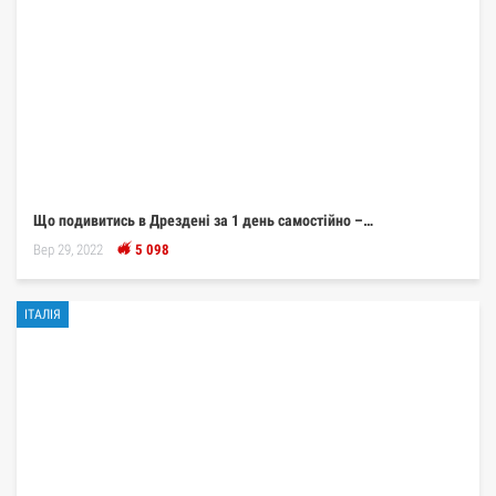
Що подивитись в Дрездені за 1 день самостійно –…
Вер 29, 2022
5 098
ІТАЛІЯ