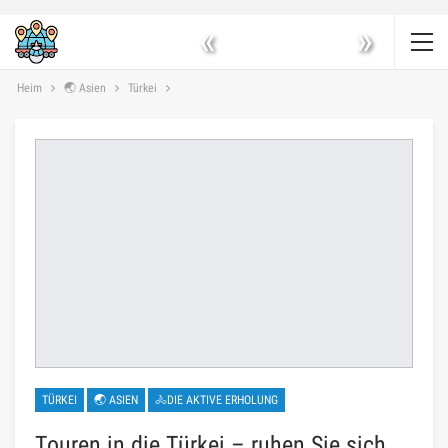
«
»
Heim
🌏 Asien
Türkei
TÜRKEI
🌏 ASIEN
🚴DIE AKTIVE ERHOLUNG
Touren in die Türkei – ruhen Sie sich