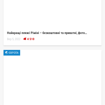
Найкращі пляжі Ріміні – безкоштовні та приватні, фото…
Вер 5, 2022
4 510
🌏 ЄВРОПА