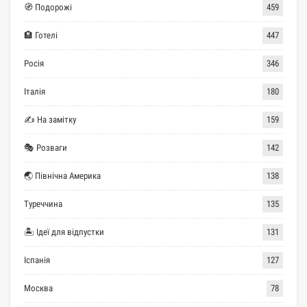
🧭 Подорожі
459
🏨 Готелі
447
Росія
346
Італія
180
✍ На замітку
159
🎭 Розваги
142
🌏 Північна Америка
138
Туреччина
135
🏝 Ідеї для відпустки
131
Іспанія
127
Москва
78