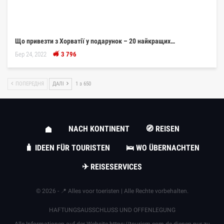
Що привезти з Хорватії у подарунок – 20 найкращих…
Бер 24, 2022
3 796
ПОПЕРЕДНЯ
ДАЛІ
1 з 650
NACH KONTINENT
🧭 REISEN
🧳 IDEEN FÜR TOURISTEN
🛌 WO ÜBERNACHTEN
✈ REISESERVICES
© 2026 - 📍 Alles voor toeristen | Alle Rechte vorbehalten.
HAFTUNGSAUSSCHLUSS UND OFFENLEGUNG
Alle Informationen auf der Website
https://tourism.com.de
dienen nur zu