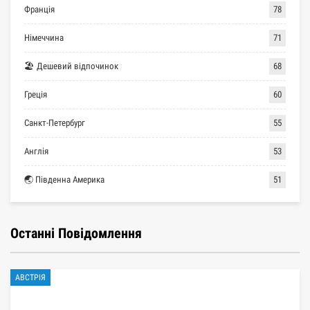
Франція
78
Німеччина
71
🏖 Дешевий відпочинок
68
Греція
60
Санкт-Петербург
55
Англія
53
🌏 Південна Америка
51
Останні Повідомлення
АВСТРІЯ