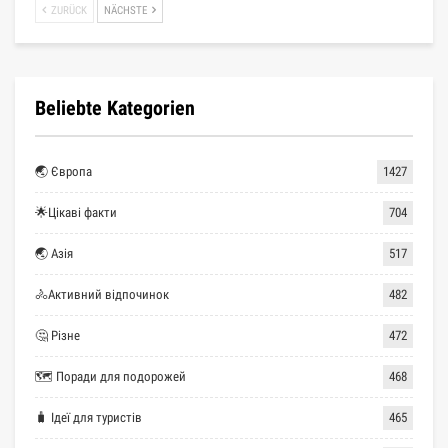
ZURÜCK
NÄCHSTE
Beliebte Kategorien
🌏 Європа
1427
🌟Цікаві факти
704
🌏 Азія
517
🚴Активний відпочинок
482
🤔 Різне
472
🗺 Поради для подорожей
468
🧳 Ідеї для туристів
465