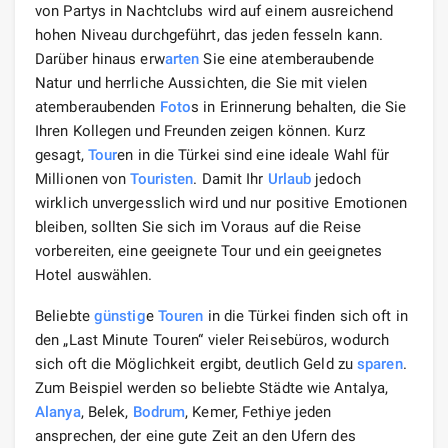
von Partys in Nachtclubs wird auf einem ausreichend
hohen Niveau durchgeführt, das jeden fesseln kann.
Darüber hinaus erw
arten
Sie eine atemberaubende
Natur und herrliche Aussichten, die Sie mit vielen
atemberaubenden
Foto
s in Erinnerung behalten, die Sie
Ihren Kollegen und Freunden zeigen können. Kurz
gesagt,
Tour
en in die Türkei sind eine ideale Wahl für
Millionen von
Touristen
. Damit Ihr
Urlaub
jedoch
wirklich unvergesslich wird und nur positive Emotionen
bleiben, sollten Sie sich im Voraus auf die Reise
vorbereiten, eine geeignete Tour und ein geeignetes
Hotel auswählen.
Beliebte
günstig
e
Touren
in die Türkei finden sich oft in
den „Last Minute Touren“ vieler Reisebüros, wodurch
sich oft die Möglichkeit ergibt, deutlich Geld zu
sparen
.
Zum Beispiel werden so beliebte Städte wie Antalya,
Alanya
, Belek,
Bodrum
, Kemer, Fethiye jeden
ansprechen, der eine gute Zeit an den Ufern des