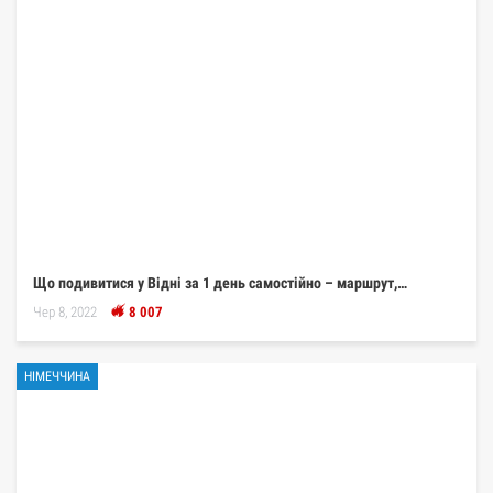
Що подивитися у Відні за 1 день самостійно – маршрут,…
Чер 8, 2022
8 007
НІМЕЧЧИНА