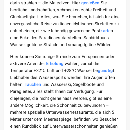
darin strahlen – die Malediven. Hier
genießen
Sie
herrliche Landschaften, schmecken echte Freiheit und
Glückseligkeit. Alles, was Sie brauchen, ist sich für eine
unvergessliche Reise zu diesen idyllischen Skeletten zu
entscheiden, die wie lebendig gewordene Post
karte
n
eine Ecke des Paradieses darstellen. Saphirblaues
Wasser, goldene Strände und smaragdgrüne Wälder.
Hier können Sie ruhige Strände zum Entspannen oder
aktivere Arten der
Erholung
wählen, zumal die
Temperatur +32°C Luft und +28°C Wasser be
günstig
t.
Liebhaber des Wassersports werden ihre Augen offen
halten:
Tauchen
und Wasserski, Segelboote und
Paragleiter, alles steht Ihnen zur Verfügung. Für
diejenigen, die nicht gerne nass werden, gibt es eine
andere Möglichkeit, die Schönheit zu bewundern –
mehrere spezielle Unterwasserrestaurants, die sich 5
Meter unter dem Meeresspiegel befinden, wo Besucher
einen Rundblick auf Unterwasserschönheiten genießen