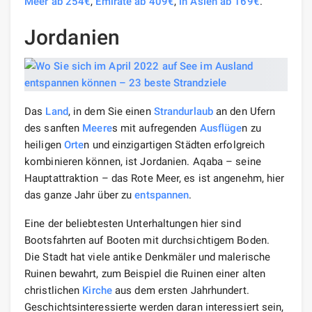
Meer ab 254€
,
Emirate ab 409€
,
in Asien ab 169€
.
Jordanien
Das
Land
, in dem Sie einen
Strandurlaub
an den Ufern
des sanften
Meere
s mit aufregenden
Ausflüge
n zu
heiligen
Orte
n und einzigartigen Städten erfolgreich
kombinieren können, ist Jordanien. Aqaba – seine
Hauptattraktion – das Rote Meer, es ist angenehm, hier
das ganze Jahr über zu
entspannen
.
Eine der beliebtesten Unterhaltungen hier sind
Bootsfahrten auf Booten mit durchsichtigem Boden.
Die Stadt hat viele antike Denkmäler und malerische
Ruinen bewahrt, zum Beispiel die Ruinen einer alten
christlichen
Kirche
aus dem ersten Jahrhundert.
Geschichtsinteressierte werden daran interessiert sein,