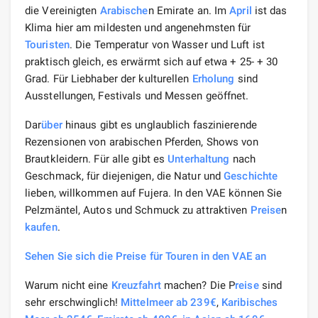
die Vereinigten
Arabische
n Emirate an. Im
April
ist das
Klima hier am mildesten und angenehmsten für
Touristen
. Die Temperatur von Wasser und Luft ist
praktisch gleich, es erwärmt sich auf etwa + 25- + 30
Grad. Für Liebhaber der kulturellen
Erholung
sind
Ausstellungen, Festivals und Messen geöffnet.
Dar
über
hinaus gibt es unglaublich faszinierende
Rezensionen von arabischen Pferden, Shows von
Brautkleidern. Für alle gibt es
Unterhaltung
nach
Geschmack, für diejenigen, die Natur und
Geschichte
lieben, willkommen auf Fujera. In den VAE können Sie
Pelzmäntel, Autos und Schmuck zu attraktiven
Preise
n
kaufen
.
Sehen Sie sich die Preise für Touren in den VAE an
Warum nicht eine
Kreuzfahrt
machen? Die P
reise
sind
sehr erschwinglich!
Mittelmeer ab 239€
,
Karibisches