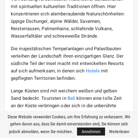
mit spirituellen kulturellen Traditionen öffnen. Hier
konzentrieren sich atemberaubende Naturschönheiten:
üppige Dschungel, alpine Wälder, Savannen,
Reisterrassen, Palmenhaine, schlafende Vulkane,
Wasserfalltäler und schneeweiße Strände.
Die majestätischen Tempelanlagen und Palastbauten
verleihen der Landschaft ihren einzigartigen Glanz. Der
südliche Teil der Insel macht mit entwickelten Resorts
auf sich aufmerksam, in denen sich
Hotels
mit
gepflegten Territorien befinden.
Lange Küsten sind mit weichem weißen und gelben
Sand bedeckt. Touristen in
Bali
können eine tolle Zeit
an der Küste verbringen oder sich in die unberührte
Natur zurückziehen. Die Höhe des Kalenderfrühlings ist
Diese Website verwendet Cookies, um Ihre Erfahrung zu verbessern. Wir
durch die allmähliche Etablierung von sonnigem,
gehen davon aus, dass Sie damit einverstanden sind, Sie können sich
heißem und trockenem Wetter gekennzeichnet. Fans
jedoch abmelden, wenn Sie möchten.
Annehmen
Weiterlesen
des faulen Liegens an den Stränden werden sich über