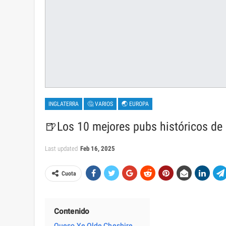
INGLATERRA
🤔 VARIOS
🌏 EUROPA
🍺Los 10 mejores pubs históricos de
Last updated
Feb 16, 2025
Cuota
Contenido
Queso Ye Olde Cheshire