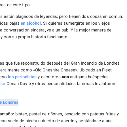
es de este tipo.
os están plagados de leyendas, pero tienen dos cosas en común:
bidas bajas
en alcohol
. Si quieres sumergirte en los viejos
na conversación sincera
,
ve a un pub. Y la mejor manera de
y con su propia historia fascinante.
res que fue reconstruido después del Gran Incendio de Londres
teralmente como «Old Cheshire Cheese». Ubicado en Fleet
r eso
los periodistas
y escritores
son
antiguos huéspedes
hur
Conan Doyle y otras personalidades famosas levantaron
taño: bistec, pastel de riñones, pescado con patatas fritas y
con suelo de piedra cubierto de aserrín y sentándose a una