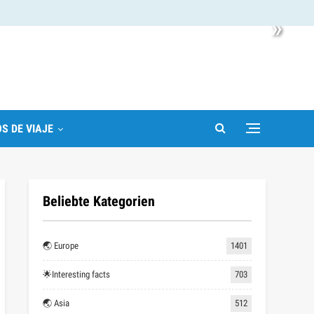
»
S DE VIAJE
Beliebte Kategorien
🌏 Europe
1401
🌟Interesting facts
703
🌏 Asia
512