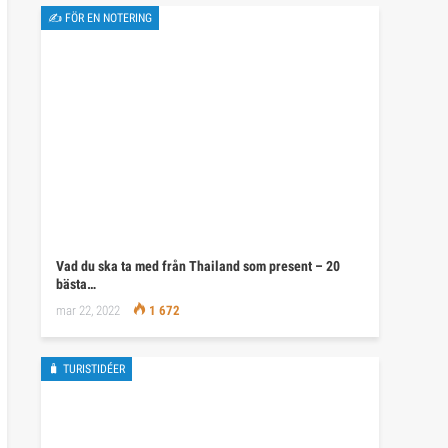
✍ FÖR EN NOTERING
Vad du ska ta med från Thailand som present – 20
bästa…
mar 22, 2022
1 672
🧳 TURISTIDÉER