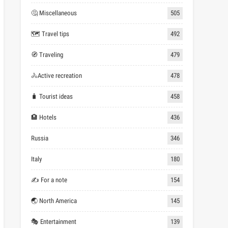
🤔 Miscellaneous
505
🗺 Travel tips
492
🧭 Traveling
479
🚴Active recreation
478
🧳 Tourist ideas
458
🏨 Hotels
436
Russia
346
Italy
180
✍ For a note
154
🌏 North America
145
🎭 Entertainment
139