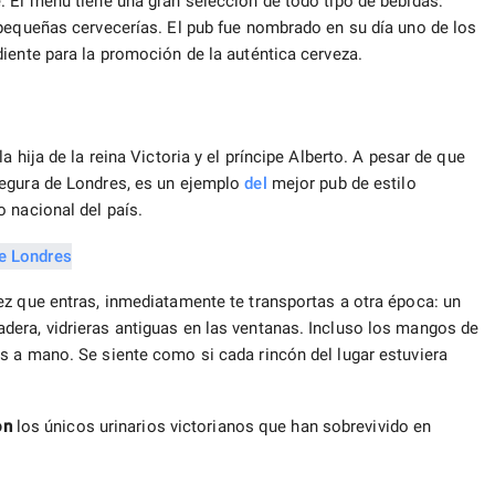
. El menú tiene una gran selección de todo tipo de bebidas:
 pequeñas cervecerías. El pub fue nombrado en su día uno de los
iente para la promoción de la auténtica cerveza.
 hija de la reina Victoria y el príncipe Alberto. A pesar de que
segura de Londres, es un ejemplo
del
mejor pub de estilo
 nacional del país.
ez que entras, inmediatamente te transportas a otra época: un
era, vidrieras antiguas en las ventanas. Incluso los mangos de
s a mano. Se siente como si cada rincón del lugar estuviera
on
los únicos urinarios victorianos que han sobrevivido en