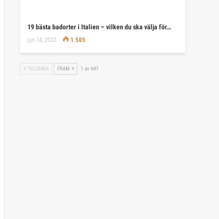
19 bästa badorter i Italien – vilken du ska välja för…
jun 14, 2022
1 505
TILLBAKA
FRAM
1 av 647