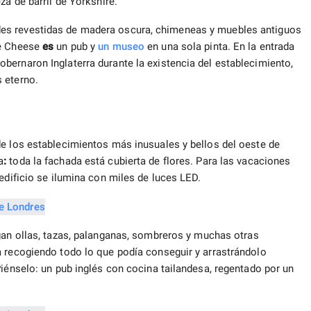
za de barril de Yorkshire.
es revestidas de madera oscura, chimeneas y muebles antiguos
re Cheese
es
un pub y
un museo
en una sola pinta. En la entrada
bernaron Inglaterra durante la existencia del establecimiento,
 eterno.
de los establecimientos más inusuales y bellos del oeste de
a
:
toda la fachada está cubierta de flores. Para las vacaciones
edificio se ilumina con miles de luces LED.
an ollas, tazas, palanganas, sombreros y muchas otras
a recogiendo todo lo que podía conseguir y arrastrándolo
Piénselo: un pub inglés con cocina tailandesa, regentado por un