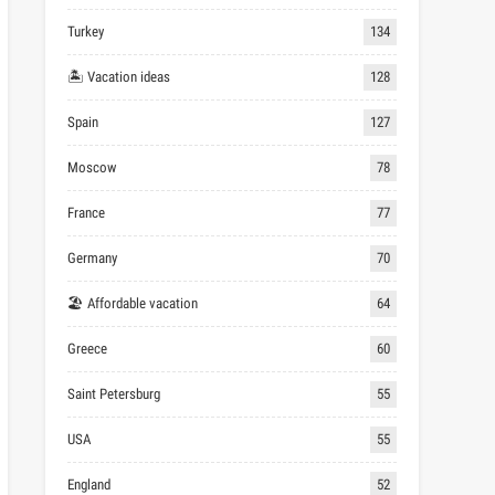
Turkey
134
🏝 Vacation ideas
128
Spain
127
Moscow
78
France
77
Germany
70
🏖 Affordable vacation
64
Greece
60
Saint Petersburg
55
USA
55
England
52