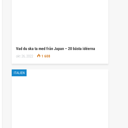
Vad du ska ta med från Japan – 20 bästa idéerna
okt 26, 2022
1 608
ITALIEN