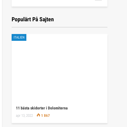
Populärt På Sajten
ITALIEN
11 bästa skidorter i Dolomiterna
apr 13, 2022
1 867