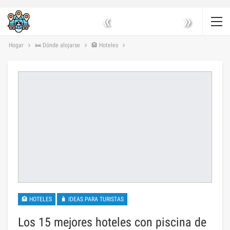
«
»
Hogar
🛌 Dónde alojarse
🏨 Hoteles
🏨 HOTELES
🧳 IDEAS PARA TURISTAS
Los 15 mejores hoteles con piscina de