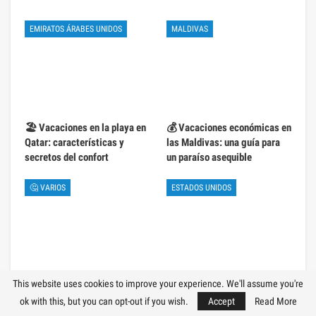
EMIRATOS ÁRABES UNIDOS
MALDIVAS
🏖️ Vacaciones en la playa en
💰 Vacaciones económicas en
Qatar: características y
las Maldivas: una guía para
secretos del confort
un paraíso asequible
🤔 VARIOS
ESTADOS UNIDOS
This website uses cookies to improve your experience. We'll assume you're
🥣 La vuelta al mundo en el
👨‍👩‍👧‍👦 Vacaciones
mundo de las sopas: top 10
familiares en California: los
ok with this, but you can opt-out if you wish.
Accept
Read More
mejores lugares para niños