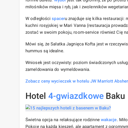
formie bufetu.
Wybór
jest tak ogromny, że po prostu
miłośników mięsa i ryb, jak i zwolenników wegetari
W odległości
spacer
u znajduje się kilka restauracj
kuchni rosyjskiej w Mari Vanna (restauracja prowadzą
zostać w swoim pokoju, room-service również Cię n
Mówi się, że Sałatka Jagnięca Kofta jest w rzeczywi
hummus są idealne.
Wniosek jest oczywisty: poziom świadczonych usług 
zameldowania do wymeldowania.
Zobacz ceny wycieczek w hotelu JW Marriott Abshe
Hotel
4-gwiazdkowe
Baku
Świetna opcja na relaksujące rodzinne
wakacje
. Mił
Pokoje na każdą kieszeń, ale apartament z ogromny