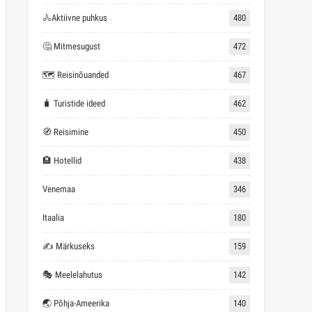
🚴Aktiivne puhkus
480
🤔 Mitmesugust
472
🗺 Reisinõuanded
467
🧳 Turistide ideed
462
🧭 Reisimine
450
🏨 Hotellid
438
Venemaa
346
Itaalia
180
✍ Märkuseks
159
🎭 Meelelahutus
142
🌏 Põhja-Ameerika
140