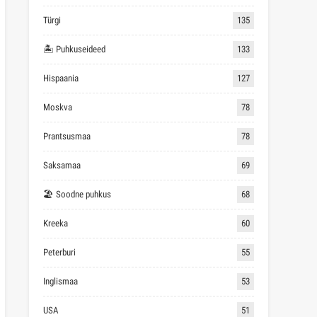
Türgi
135
🏝 Puhkuseideed
133
Hispaania
127
Moskva
78
Prantsusmaa
78
Saksamaa
69
🏖 Soodne puhkus
68
Kreeka
60
Peterburi
55
Inglismaa
53
USA
51