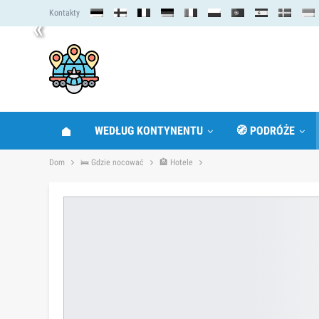
Kontakty
«
WEDŁUG KONTYNENTU
🧭 PODRÓŻE
Dom
🛌 Gdzie nocować
🏨 Hotele