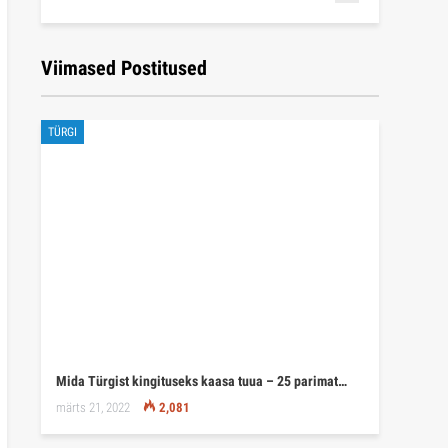
Viimased Postitused
TÜRGI
Mida Türgist kingituseks kaasa tuua – 25 parimat…
märts 21, 2022
2,081