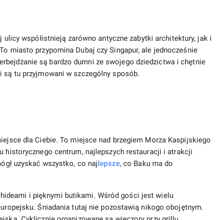
j ulicy współistnieją zarówno antyczne zabytki architektury, jak i
 To miasto przypomina Dubaj czy Singapur, ale jednocześnie
rbejdżanie są bardzo dumni ze swojego dziedzictwa i chętnie
ji są tu przyjmowani w szczególny sposób.
miejsce dla Ciebie. To miejsce nad brzegiem Morza Kaspijskiego
 historycznego centrum, najlepszych restauracji i atrakcji
 mógł uzyskać wszystko, co naj
lepsze
, co Baku ma do
ideami i pięknymi butikami. Wśród gości jest wielu
europejsku. Śniadania tutaj nie pozostawią nikogo obojętnym.
jska. Cyklicznie organizowane są wieczory przy grillu,