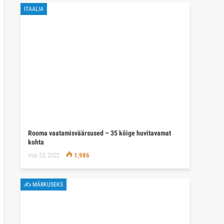
ITAALIA
Rooma vaatamisväärsused – 35 kõige huvitavamat
kohta
mai 23, 2022
1,986
✍ MÄRKUSEKS