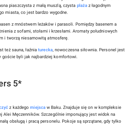
na piaszczysta z małą muszlą, czysta
plaża
z łagodnym
go miasta, co jest bardzo wygodne.
 basen z mnóstwem leżaków i parasoli. Pomiędzy basenem a
tnienia z sofami, stołami i krzesłami. Aromaty południowych
em i tworzą niesamowitą atmosferę.
t też sauna, łaźnia
turecka
, nowoczesna siłownia. Personel jest
y goście byli jak najbardziej komfortowi.
ers 5*
czyć
z każdego
miejsca
w Baku. Znajduje się on w kompleksie
j Alei Męczenników. Szczególnie imponujący jest widok na
ałą obsługą i pracą personelu. Pokoje są sprzątane, gdy tylko