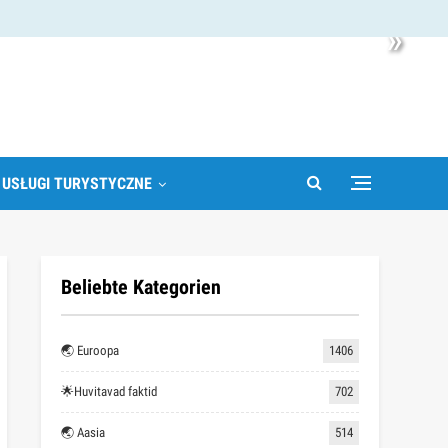
»
 USŁUGI TURYSTYCZNE
Beliebte Kategorien
🌏 Euroopa
1406
🌟Huvitavad faktid
702
🌏 Aasia
514