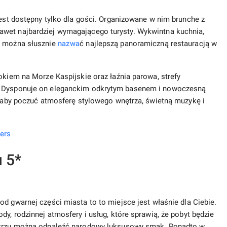
jest dostępny tylko dla gości. Organizowane w nim brunche z
awet najbardziej wymagającego turysty. Wykwintna kuchnia,
l można słusznie
nazwa
ć najlepszą panoramiczną restauracją w
okiem na Morze Kaspijskie oraz łaźnia parowa, strefy
u. Dysponuje on eleganckim odkrytym basenem i nowoczesną
y, aby poczuć atmosferę stylowego wnętrza, świetną muzykę i
ers
u 5*
od gwarnej części miasta to to miejsce jest właśnie dla Ciebie.
dy, rodzinnej atmosfery i usług, które sprawią, że pobyt będzie
nętrzu można odnaleźć narodowy luksusowy smak. Ponadto w