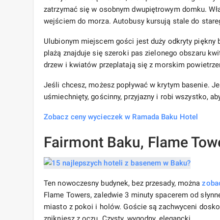
zatrzymać się w osobnym dwupiętrowym domku. Włas
wejściem do morza. Autobusy kursują stale do stare
Ulubionym miejscem gości jest duży odkryty piękny
plażą znajduje się szeroki pas zielonego obszaru kwi
drzew i kwiatów przeplatają się z morskim powietrz
Jeśli chcesz, możesz popływać w krytym basenie. Jes
uśmiechnięty, gościnny, przyjazny i robi wszystko, ab
Zobacz ceny wycieczek w Ramada Baku Hotel
Fairmont Baku, Flame Tow
Ten nowoczesny budynek, bez przesady, można
zoba
Flame Towers, zaledwie 3 minuty spacerem od słynne
miasto z pokoi i holów. Goście są zachwyceni doskon
znikniesz z oczu. Czysty, wygodny, elegancki.