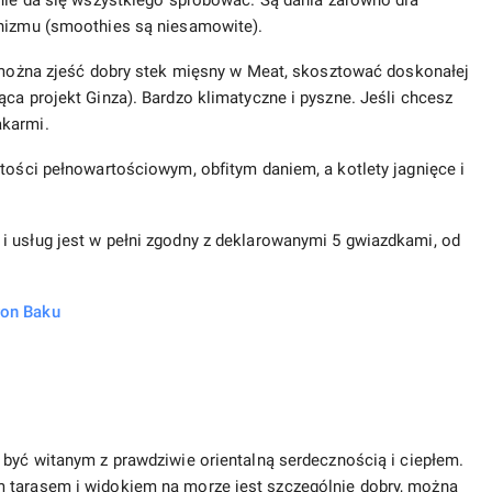
 nie da się wszystkiego spróbować. Są dania zarówno dla
anizmu (smoothies są niesamowite).
i: można zjeść dobry stek mięsny w Meat, skosztować doskonałej
ca projekt Ginza). Bardzo klimatyczne i pyszne. Jeśli chcesz
akarmi.
stości pełnowartościowym, obfitym daniem, a kotlety jagnięce i
i usług jest w pełni zgodny z deklarowanymi 5 gwiazdkami, od
ron Baku
o być witanym z prawdziwie orientalną serdecznością i ciepłem.
m tarasem i widokiem na morze jest szczególnie dobry, można