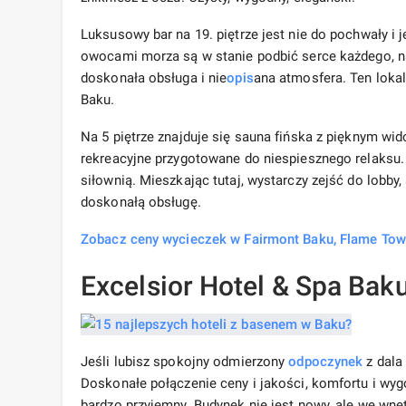
Luksusowy bar na 19. piętrze jest nie do pochwały i 
owocami morza są w stanie podbić serce każdego, n
doskonała obsługa i nie
opis
ana atmosfera. Ten loka
Baku.
Na 5 piętrze znajduje się sauna fińska z pięknym wid
rekreacyjne przygotowane do niespiesznego relaks
siłownią. Mieszkając tutaj, wystarczy zejść do lobb
doskonałą obsługę.
Zobacz ceny wycieczek w Fairmont Baku, Flame Tow
Excelsior Hotel & Spa Bak
Jeśli lubisz spokojny odmierzony
odpoczynek
z dala 
Doskonałe połączenie ceny i jakości, komfortu i wygo
bardzo przyjemny. Budynek nie jest nowy, ale we w