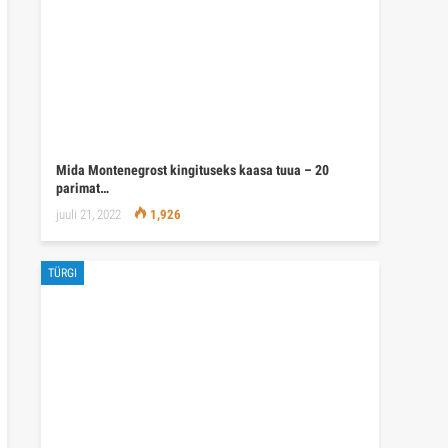
Mida Montenegrost kingituseks kaasa tuua – 20
parimat…
juuli 21, 2022
1,926
TÜRGI