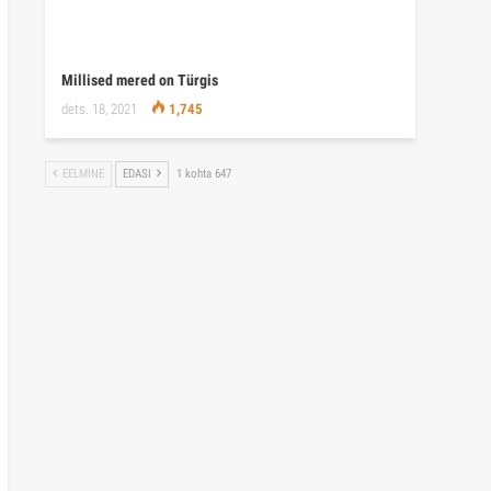
Millised mered on Türgis
dets. 18, 2021
1,745
EELMINE
EDASI
1 kohta 647