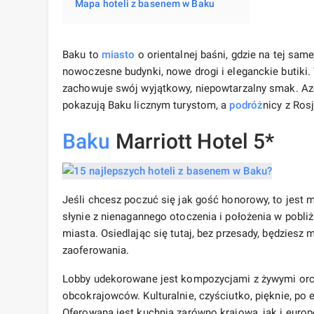
Mapa hoteli z basenem w Baku
Baku to
miasto
o orientalnej baśni, gdzie na tej same
nowoczesne budynki, nowe drogi i eleganckie butiki.
zachowuje swój wyjątkowy, niepowtarzalny smak. Aze
pokazują Baku licznym turystom, a
podróż
nicy z Ros
Baku
Marriott Hotel 5*
Jeśli chcesz poczuć się jak gość honorowy, to jest 
słynie z nienagannego otoczenia i położenia w pobliżu
miasta. Osiedlając się tutaj, bez przesady, będziesz
zaoferowania.
Lobby udekorowane jest kompozycjami z żywymi orch
obcokrajowców. Kulturalnie, czyściutko, pięknie, po 
Oferowana jest kuchnia zarówno krajowa, jak i europe