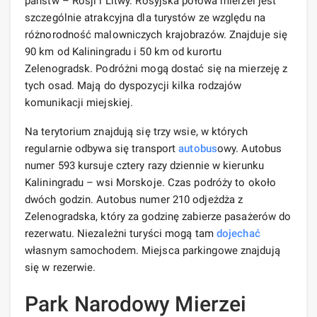
państw – Rosji i Litwy. Rosyjska połowa mierzei jest
szczególnie atrakcyjna dla turystów ze względu na
różnorodność malowniczych krajobrazów. Znajduje się
90 km od Kaliningradu i 50 km od kurortu
Zelenogradsk. Podróżni mogą dostać się na mierzeję z
tych osad. Mają do dyspozycji kilka rodzajów
komunikacji miejskiej.
Na terytorium znajdują się trzy wsie, w których
regularnie odbywa się transport
autobus
owy. Autobus
numer 593 kursuje cztery razy dziennie w kierunku
Kaliningradu – wsi Morskoje. Czas podróży to około
dwóch godzin. Autobus numer 210 odjeżdża z
Zelenogradska, który za godzinę zabierze pasażerów do
rezerwatu. Niezależni turyści mogą tam
dojechać
własnym samochodem. Miejsca parkingowe znajdują
się w rezerwie.
Park Narodowy Mierzei