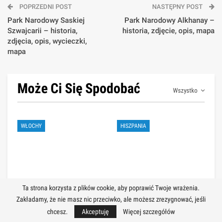
POPRZEDNI POST
NASTĘPNY POST
Park Narodowy Saskiej
Park Narodowy Alkhanay –
Szwajcarii – historia,
historia, zdjęcie, opis, mapa
zdjęcia, opis, wycieczki,
mapa
Może Ci Się Spodobać
Wszystko
WŁOCHY
HISZPANIA
Ta strona korzysta z plików cookie, aby poprawić Twoje wrażenia.
🚆 Dlaczego pociąg to
🍽️ Przewodnik
Zakładamy, że nie masz nic przeciwko, ale możesz zrezygnować, jeśli
najlepszy sposób
gastronomiczny po
chcesz.
Akceptuję
Więcej szczegółów
podróżowania po Włoszech?
Portugalii: godziny i miejsca,