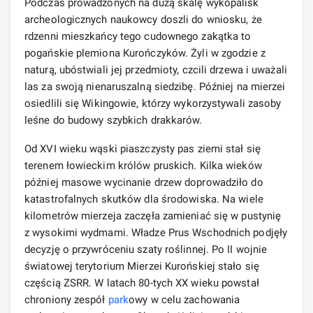
Podczas prowadzonych na dużą skalę wykopalisk
archeologicznych naukowcy doszli do wniosku, że
rdzenni mieszkańcy tego cudownego zakątka to
pogańskie plemiona Kurończyków. Żyli w zgodzie z
naturą, ubóstwiali jej przedmioty, czcili drzewa i uważali
las za swoją nienaruszalną siedzibę. Później na mierzei
osiedlili się Wikingowie, którzy wykorzystywali zasoby
leśne do budowy szybkich drakkarów.
Od XVI wieku wąski piaszczysty pas ziemi stał się
terenem łowieckim królów pruskich. Kilka wieków
później masowe wycinanie drzew doprowadziło do
katastrofalnych skutków dla środowiska. Na wiele
kilometrów mierzeja zaczęła zamieniać się w pustynię
z wysokimi wydmami. Władze Prus Wschodnich podjęły
decyzję o przywróceniu szaty roślinnej. Po II wojnie
światowej terytorium Mierzei Kurońskiej stało się
częścią ZSRR. W latach 80-tych XX wieku powstał
chroniony zespół
park
owy w celu zachowania