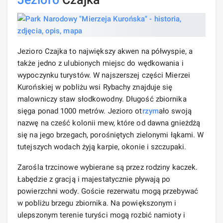
Jezioro Czajka to największy akwen na półwyspie, a
także jedno z ulubionych miejsc do wędkowania i
wypoczynku turystów. W najszerszej części Mierzei
Kurońskiej w pobliżu wsi Rybachy znajduje się
malowniczy staw słodkowodny. Długość zbiornika
sięga ponad 1000 metrów. Jezioro ot
rzym
ało swoją
nazwę na cześć kolonii mew, które od dawna gnieżdżą
się na jego brzegach, porośniętych zielonymi łąkami. W
tutejszych wodach żyją karpie, okonie i szczupaki.
Zarośla trzcinowe wybierane są przez rodziny kaczek.
Łabędzie z gracją i majestatycznie pływają po
powierzchni wody. Goście rezerwatu mogą przebywać
w pobliżu brzegu zbiornika. Na powiększonym i
ulepszonym terenie turyści mogą rozbić namioty i