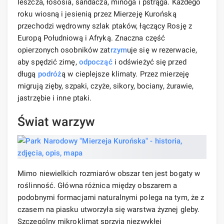
leszcza, łososia, sandacza, minoga i pstrąga. Każdego
roku wiosną i jesienią przez Mierzeję Kurońską
przechodzi wędrowny szlak ptaków, łączący Rosję z
Europą Południową i Afryką. Znaczna część
opierzonych osobników zat
rzym
uje się w rezerwacie,
aby spędzić zimę,
odpocząć
i odświeżyć się przed
długą
podróż
ą w cieplejsze klimaty. Przez mierzeję
migrują zięby, szpaki, czyże, sikory, bociany, żurawie,
jastrzębie i inne ptaki.
Świat warzyw
Mimo niewielkich rozmiarów obszar ten jest bogaty w
roślinność. Główna różnica między obszarem a
podobnymi formacjami naturalnymi polega na tym, że z
czasem na piasku utworzyła się warstwa żyznej gleby.
Szczególny mikroklimat sprzyja niezwykłej