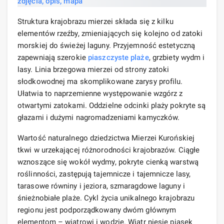
Struktura krajobrazu mierzei składa się z kilku
elementów rzeźby, zmieniających się kolejno od zatoki
morskiej do świeżej laguny. Przyjemność estetyczną
zapewniają szerokie
piaszczyste plaże
, grzbiety wydm i
lasy. Linia brzegowa mierzei od strony zatoki
słodkowodnej ma skomplikowane zarysy profilu.
Ułatwia to naprzemienne występowanie wzgórz z
otwartymi zatokami. Oddzielne odcinki plaży pokryte są
głazami i dużymi nagromadzeniami kamyczków.
Wartość naturalnego dziedzictwa Mierzei Kurońskiej
tkwi w urzekającej różnorodności krajobrazów. Ciągłe
wznoszące się wokół wydmy, pokryte cienką warstwą
roślinności, zastępują tajemnicze i tajemnicze lasy,
tarasowe równiny i jeziora, szmaragdowe laguny i
śnieżnobiałe plaże. Cykl życia unikalnego krajobrazu
regionu jest podporządkowany dwóm głównym
elementom – wiatrowi i wodzie. Wiatr niesie piasek