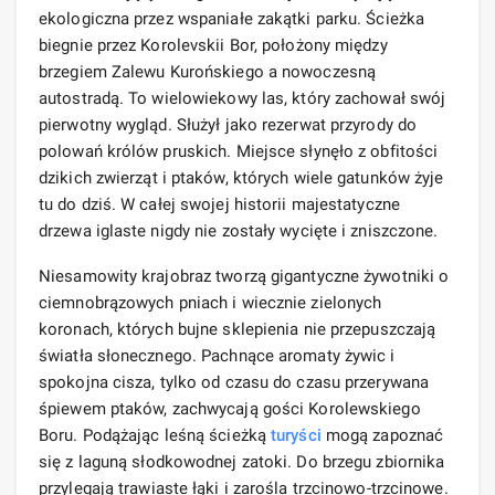
ekologiczna przez wspaniałe zakątki parku. Ścieżka
biegnie przez Korolevskii Bor, położony między
brzegiem Zalewu Kurońskiego a nowoczesną
autostradą. To wielowiekowy las, który zachował swój
pierwotny wygląd. Służył jako rezerwat przyrody do
polowań królów pruskich. Miejsce słynęło z obfitości
dzikich zwierząt i ptaków, których wiele gatunków żyje
tu do dziś. W całej swojej historii majestatyczne
drzewa iglaste nigdy nie zostały wycięte i zniszczone.
Niesamowity krajobraz tworzą gigantyczne żywotniki o
ciemnobrązowych pniach i wiecznie zielonych
koronach, których bujne sklepienia nie przepuszczają
światła słonecznego. Pachnące aromaty żywic i
spokojna cisza, tylko od czasu do czasu przerywana
śpiewem ptaków, zachwycają gości Korolewskiego
Boru. Podążając leśną ścieżką
turyści
mogą zapoznać
się z laguną słodkowodnej zatoki. Do brzegu zbiornika
przylegają trawiaste łąki i zarośla trzcinowo-trzcinowe.