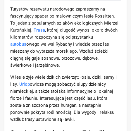
Turystów rezerwatu narodowego zapraszamy na
fascynujący spacer po malowniczym lesie Rossitten.
To jeden z popularnych szlaków ekologicznych Mierzei
Kurońskiej.
Trasa
, której długość wynosi około dwóch
kilometrów, rozpoczyna się od przystanku
autobus
owego we wsi Rybachy i wiedzie przez las
mieszany do wybrzeża morskiego. Wzdłuż ścieżki
ciągną się gaje sosnowe, brzozowe, dębowe,
świerkowe i jarzębinowe.
W lesie żyje wiele dzikich zwierząt: łosie, dziki, sarny i
lisy.
Urlop
owicze mogą zobaczyć słupy dzielnicy
niemieckiej, a także stoiska informacyjne o lokalnej
florze i faunie. Interesująca jest część lasu, która
została zniszczona przez huragan, a następnie
ponownie pokryta roślinnością. Dla wygody i relaksu
wzdłuż trasy ustawione są ławki.