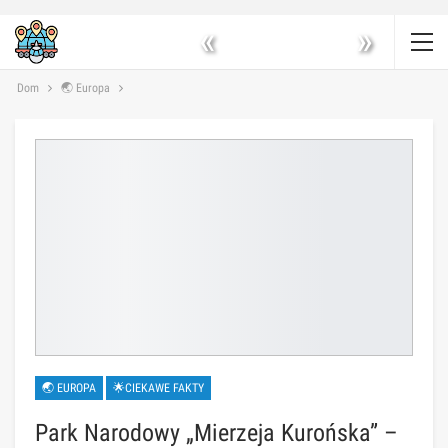
«
»
Dom
🌏 Europa
🌏 EUROPA
🌟CIEKAWE FAKTY
Park Narodowy „Mierzeja Kurońska” –